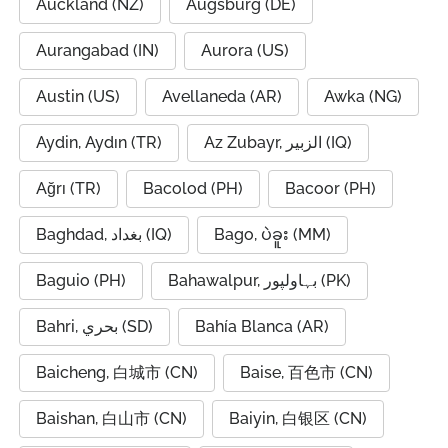
Auckland (NZ)
Augsburg (DE)
Aurangabad (IN)
Aurora (US)
Austin (US)
Avellaneda (AR)
Awka (NG)
Aydin, Aydın (TR)
Az Zubayr, الزبير (IQ)
Ağrı (TR)
Bacolod (PH)
Bacoor (PH)
Baghdad, بغداد (IQ)
Bago, ပဲခူး (MM)
Baguio (PH)
Bahawalpur, بہاولپور (PK)
Bahri, بحري (SD)
Bahía Blanca (AR)
Baicheng, 白城市 (CN)
Baise, 百色市 (CN)
Baishan, 白山市 (CN)
Baiyin, 白银区 (CN)