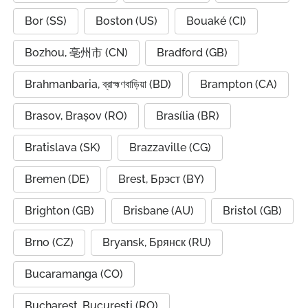
Bor (SS)
Boston (US)
Bouaké (CI)
Bozhou, 亳州市 (CN)
Bradford (GB)
Brahmanbaria, ব্রাহ্মণবাড়িয়া (BD)
Brampton (CA)
Brasov, Brașov (RO)
Brasília (BR)
Bratislava (SK)
Brazzaville (CG)
Bremen (DE)
Brest, Брэст (BY)
Brighton (GB)
Brisbane (AU)
Bristol (GB)
Brno (CZ)
Bryansk, Брянск (RU)
Bucaramanga (CO)
Bucharest, București (RO)