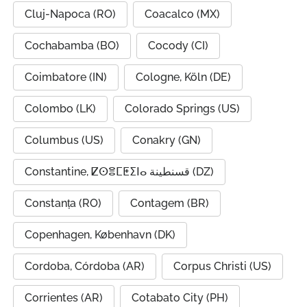
Cluj-Napoca (RO)
Coacalco (MX)
Cochabamba (BO)
Cocody (CI)
Coimbatore (IN)
Cologne, Köln (DE)
Colombo (LK)
Colorado Springs (US)
Columbus (US)
Conakry (GN)
Constantine, ⵇⵙⴻⵎⵟⵉⵏⴰ قسنطينة (DZ)
Constanța (RO)
Contagem (BR)
Copenhagen, København (DK)
Cordoba, Córdoba (AR)
Corpus Christi (US)
Corrientes (AR)
Cotabato City (PH)