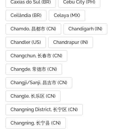
Caxias do Sul (BR)
Cebu City (PH)
Ceilândia (BR)
Celaya (MX)
Chamdo, 昌都市 (CN)
Chandigarh (IN)
Chandler (US)
Chandrapur (IN)
Changchun, 长春市 (CN)
Changde, 常德市 (CN)
Changji/Sanji, 昌吉市 (CN)
Changle, 长乐区 (CN)
Changning District, 长宁区 (CN)
Changning, 长宁县 (CN)