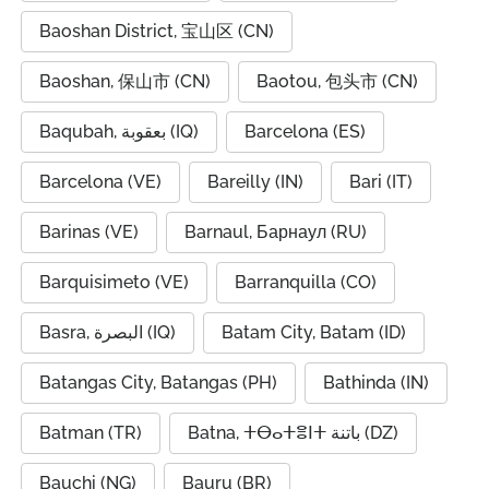
Baoshan District, 宝山区 (CN)
Baoshan, 保山市 (CN)
Baotou, 包头市 (CN)
Baqubah, بعقوبة (IQ)
Barcelona (ES)
Barcelona (VE)
Bareilly (IN)
Bari (IT)
Barinas (VE)
Barnaul, Барнаул (RU)
Barquisimeto (VE)
Barranquilla (CO)
Basra, البصرة (IQ)
Batam City, Batam (ID)
Batangas City, Batangas (PH)
Bathinda (IN)
Batman (TR)
Batna, ⵜⴱⴰⵜⴻⵏⵜ باتنة (DZ)
Bauchi (NG)
Bauru (BR)