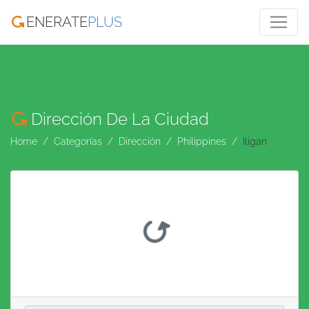
ENERATE
PLUS
Dirección De La Ciudad
Home
Categorías
Dirección
Philippines
Iligan