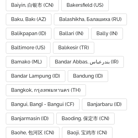
Baiyin, 白银市 (CN)
Bakersfield (US)
Baku, Bakı (AZ)
Balashikha, Балашиха (RU)
Balikpapan (ID)
Ballari (IN)
Bally (IN)
Baltimore (US)
Balıkesir (TR)
Bamako (ML)
Bandar Abbas, بندرعباس (IR)
Bandar Lampung (ID)
Bandung (ID)
Bangkok, กรุงเทพมหานคร (TH)
Bangui, Bangî - Bangui (CF)
Banjarbaru (ID)
Banjarmasin (ID)
Baoding, 保定市 (CN)
Baohe, 包河区 (CN)
Baoji, 宝鸡市 (CN)