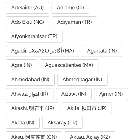
Adelaide (AU)
Adjamé (CI)
Ado Ekiti (NG)
Adıyaman (TR)
Afyonkarahisar (TR)
Agadir, ⴰⴳⴰⴷⵉⵔ أگادیر (MA)
Agartala (IN)
Agra (IN)
Aguascalientes (MX)
Ahmedabad (IN)
Ahmednagar (IN)
Ahwaz, اهواز (IR)
Aizawl (IN)
Ajmer (IN)
Akashi, 明石市 (JP)
Akita, 秋田市 (JP)
Akola (IN)
Aksaray (TR)
Aksu, 阿克苏市 (CN)
Aktau, Ақтау (KZ)