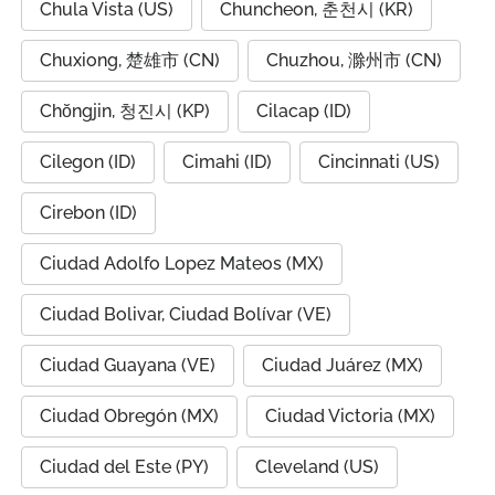
Chula Vista (US)
Chuncheon, 춘천시 (KR)
Chuxiong, 楚雄市 (CN)
Chuzhou, 滁州市 (CN)
Chŏngjin, 청진시 (KP)
Cilacap (ID)
Cilegon (ID)
Cimahi (ID)
Cincinnati (US)
Cirebon (ID)
Ciudad Adolfo Lopez Mateos (MX)
Ciudad Bolivar, Ciudad Bolívar (VE)
Ciudad Guayana (VE)
Ciudad Juárez (MX)
Ciudad Obregón (MX)
Ciudad Victoria (MX)
Ciudad del Este (PY)
Cleveland (US)