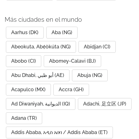
Más ciudades en el mundo
Aarhus (DK)
Aba (NG)
Abeokuta, Abẹ́òkúta (NG)
Abidjan (CI)
Abobo (CI)
Abomey-Calavi (BJ)
Abu Dhabi, أبو ظبي (AE)
Abuja (NG)
Acapulco (MX)
Accra (GH)
Ad Diwaniyah, الديوانية (IQ)
Adachi, 足立区 (JP)
Adana (TR)
Addis Ababa, አዲስ አበባ / Addis Ababa (ET)