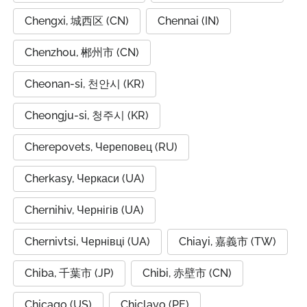
Chengxi, 城西区 (CN)
Chennai (IN)
Chenzhou, 郴州市 (CN)
Cheonan-si, 천안시 (KR)
Cheongju-si, 청주시 (KR)
Cherepovets, Череповец (RU)
Cherkasy, Черкаси (UA)
Chernihiv, Чернігів (UA)
Chernivtsi, Чернівці (UA)
Chiayi, 嘉義市 (TW)
Chiba, 千葉市 (JP)
Chibi, 赤壁市 (CN)
Chicago (US)
Chiclayo (PE)