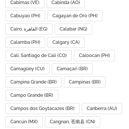
Cabimas (VE)
Cabinda (AO)
Cabuyao (PH)
Cagayan de Oro (PH)
Cairo, القاهرة (EG)
Calabar (NG)
Calamba (PH)
Calgary (CA)
Cali, Santiago de Cali (CO)
Caloocan (PH)
Camagüey (CU)
Camaçari (BR)
Campina Grande (BR)
Campinas (BR)
Campo Grande (BR)
Campos dos Goytacazes (BR)
Canberra (AU)
Cancún (MX)
Cangnan, 苍南县 (CN)