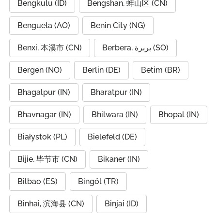
Bengkulu (ID)
Bengshan, 蚌山区 (CN)
Benguela (AO)
Benin City (NG)
Benxi, 本溪市 (CN)
Berbera, بربرة (SO)
Bergen (NO)
Berlin (DE)
Betim (BR)
Bhagalpur (IN)
Bharatpur (IN)
Bhavnagar (IN)
Bhilwara (IN)
Bhopal (IN)
Białystok (PL)
Bielefeld (DE)
Bijie, 毕节市 (CN)
Bikaner (IN)
Bilbao (ES)
Bingöl (TR)
Binhai, 滨海县 (CN)
Binjai (ID)