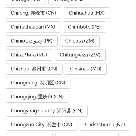
Chifeng, 赤峰市 (CN)
Chihuahua (MX)
Chimalhuacán (MX)
Chimbote (PE)
Chiniot, چنیوٹ (PK)
Chipata (ZM)
Chita, Чита (RU)
Chitungwiza (ZW)
Chizhou, 池州市 (CN)
Chișinău (MD)
Chongming, 崇明区 (CN)
Chongqing, 重庆市 (CN)
Chongyang County, 崇阳县 (CN)
Chongzuo City, 崇左市 (CN)
Christchurch (NZ)