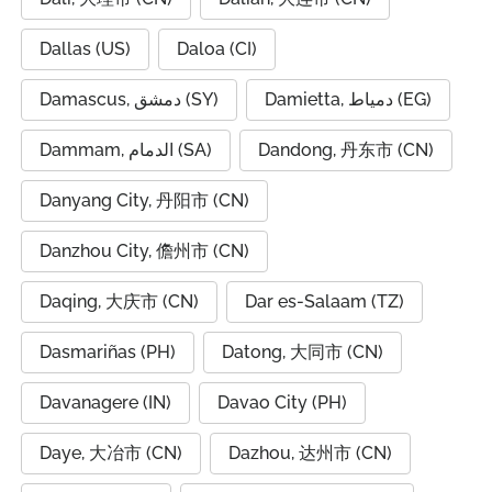
Dallas (US)
Daloa (CI)
Damietta, دمياط (EG)
Damascus, دمشق (SY)
Dammam, الدمام (SA)
Dandong, 丹东市 (CN)
Danyang City, 丹阳市 (CN)
Danzhou City, 儋州市 (CN)
Daqing, 大庆市 (CN)
Dar es-Salaam (TZ)
Dasmariñas (PH)
Datong, 大同市 (CN)
Davanagere (IN)
Davao City (PH)
Daye, 大冶市 (CN)
Dazhou, 达州市 (CN)