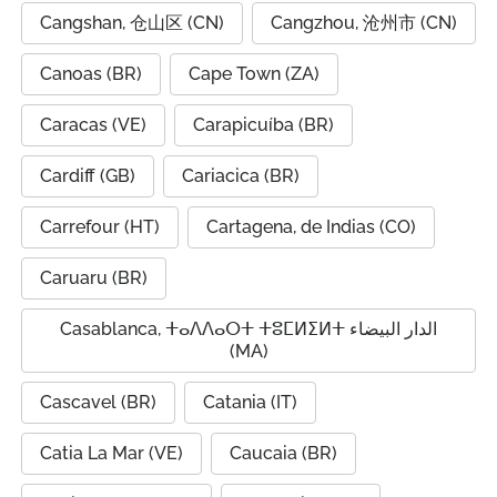
Cangshan, 仓山区 (CN)
Cangzhou, 沧州市 (CN)
Canoas (BR)
Cape Town (ZA)
Caracas (VE)
Carapicuíba (BR)
Cardiff (GB)
Cariacica (BR)
Carrefour (HT)
Cartagena, de Indias (CO)
Caruaru (BR)
Casablanca, ⵜⴰⴷⴷⴰⵔⵜ ⵜⵓⵎⵍⵉⵍⵜ الدار البيضاء
(MA)
Cascavel (BR)
Catania (IT)
Catia La Mar (VE)
Caucaia (BR)