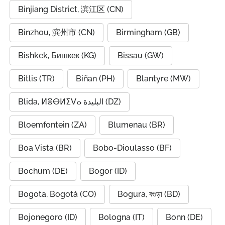
Binjiang District, 滨江区 (CN)
Binzhou, 滨州市 (CN)
Birmingham (GB)
Bishkek, Бишкек (KG)
Bissau (GW)
Bitlis (TR)
Biñan (PH)
Blantyre (MW)
Blida, ⵍⴻⴱⵍⵉⴸⴰ البليدة (DZ)
Bloemfontein (ZA)
Blumenau (BR)
Boa Vista (BR)
Bobo-Dioulasso (BF)
Bochum (DE)
Bogor (ID)
Bogota, Bogotá (CO)
Bogura, বগুড়া (BD)
Bojonegoro (ID)
Bologna (IT)
Bonn (DE)