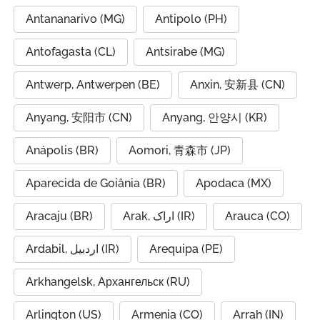
Antananarivo (MG)
Antipolo (PH)
Antofagasta (CL)
Antsirabe (MG)
Antwerp, Antwerpen (BE)
Anxin, 安新县 (CN)
Anyang, 安阳市 (CN)
Anyang, 안양시 (KR)
Anápolis (BR)
Aomori, 青森市 (JP)
Aparecida de Goiânia (BR)
Apodaca (MX)
Aracaju (BR)
Arak, اراک (IR)
Arauca (CO)
Ardabil, اردبیل (IR)
Arequipa (PE)
Arkhangelsk, Архангельск (RU)
Arlington (US)
Armenia (CO)
Arrah (IN)