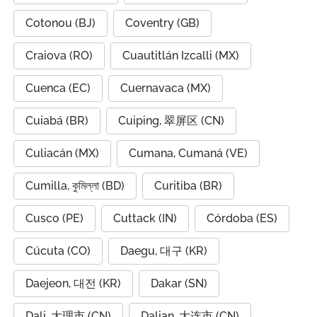
Cotonou (BJ)
Coventry (GB)
Craiova (RO)
Cuautitlán Izcalli (MX)
Cuenca (EC)
Cuernavaca (MX)
Cuiabá (BR)
Cuiping, 翠屏区 (CN)
Culiacán (MX)
Cumana, Cumaná (VE)
Cumilla, কুমিল্লা (BD)
Curitiba (BR)
Cusco (PE)
Cuttack (IN)
Córdoba (ES)
Cúcuta (CO)
Daegu, 대구 (KR)
Daejeon, 대전 (KR)
Dakar (SN)
Dali, 大理市 (CN)
Dalian, 大连市 (CN)