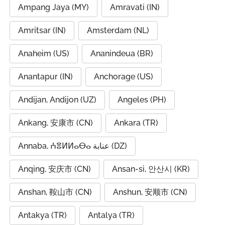
Ampang Jaya (MY)
Amravati (IN)
Amritsar (IN)
Amsterdam (NL)
Anaheim (US)
Ananindeua (BR)
Anantapur (IN)
Anchorage (US)
Andijan, Andijon (UZ)
Angeles (PH)
Ankang, 安康市 (CN)
Ankara (TR)
Annaba, ⵄⴻⵍⵍⴰⴱⴰ عنابة (DZ)
Anqing, 安庆市 (CN)
Ansan-si, 안산시 (KR)
Anshan, 鞍山市 (CN)
Anshun, 安顺市 (CN)
Antakya (TR)
Antalya (TR)