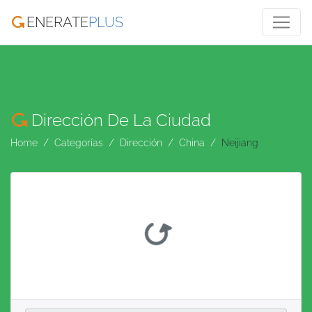
ENERATE
PLUS
Dirección De La Ciudad
Home
Categorías
Dirección
China
Neijiang