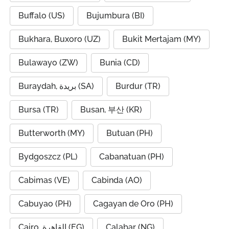
Buffalo (US)
Bujumbura (BI)
Bukhara, Buxoro (UZ)
Bukit Mertajam (MY)
Bulawayo (ZW)
Bunia (CD)
Buraydah, بريدة (SA)
Burdur (TR)
Bursa (TR)
Busan, 부산 (KR)
Butterworth (MY)
Butuan (PH)
Bydgoszcz (PL)
Cabanatuan (PH)
Cabimas (VE)
Cabinda (AO)
Cabuyao (PH)
Cagayan de Oro (PH)
Cairo, القاهرة (EG)
Calabar (NG)