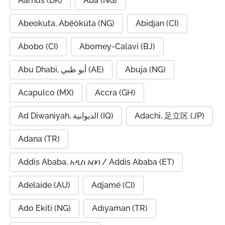
Aarhus (DK)
Aba (NG)
Abeokuta, Abẹ́òkúta (NG)
Abidjan (CI)
Abobo (CI)
Abomey-Calavi (BJ)
Abu Dhabi, أبو ظبي (AE)
Abuja (NG)
Acapulco (MX)
Accra (GH)
Ad Diwaniyah, الديوانية (IQ)
Adachi, 足立区 (JP)
Adana (TR)
Addis Ababa, አዲስ አበባ / Addis Ababa (ET)
Adelaide (AU)
Adjamé (CI)
Ado Ekiti (NG)
Adıyaman (TR)