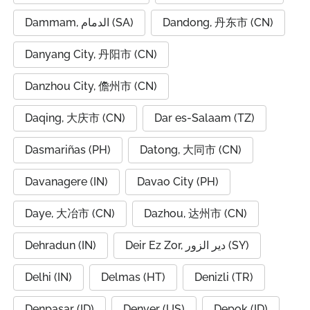
Dammam, الدمام (SA)
Dandong, 丹东市 (CN)
Danyang City, 丹阳市 (CN)
Danzhou City, 儋州市 (CN)
Daqing, 大庆市 (CN)
Dar es-Salaam (TZ)
Dasmariñas (PH)
Datong, 大同市 (CN)
Davanagere (IN)
Davao City (PH)
Daye, 大冶市 (CN)
Dazhou, 达州市 (CN)
Dehradun (IN)
Deir Ez Zor, دير الزور (SY)
Delhi (IN)
Delmas (HT)
Denizli (TR)
Denpasar (ID)
Denver (US)
Depok (ID)