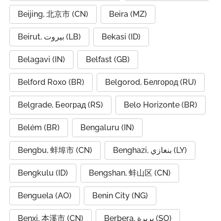
Beijing, 北京市 (CN)
Beira (MZ)
Beirut, بيروت (LB)
Bekasi (ID)
Belagavi (IN)
Belfast (GB)
Belford Roxo (BR)
Belgorod, Белгород (RU)
Belgrade, Београд (RS)
Belo Horizonte (BR)
Belém (BR)
Bengaluru (IN)
Bengbu, 蚌埠市 (CN)
Benghazi, بنغازي (LY)
Bengkulu (ID)
Bengshan, 蚌山区 (CN)
Benguela (AO)
Benin City (NG)
Benxi, 本溪市 (CN)
Berbera, بربرة (SO)