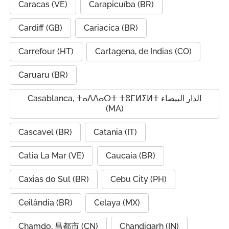
Caracas (VE)
Carapicuíba (BR)
Cardiff (GB)
Cariacica (BR)
Carrefour (HT)
Cartagena, de Indias (CO)
Caruaru (BR)
Casablanca, ⵜⴰⴷⴷⴰⵔⵜ ⵜⵓⵎⵍⵉⵍⵜ الدار البيضاء
(MA)
Cascavel (BR)
Catania (IT)
Catia La Mar (VE)
Caucaia (BR)
Caxias do Sul (BR)
Cebu City (PH)
Ceilândia (BR)
Celaya (MX)
Chamdo, 昌都市 (CN)
Chandigarh (IN)