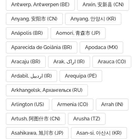
Antwerp, Antwerpen (BE)
Anxin, 安新县 (CN)
Anyang, 安阳市 (CN)
Anyang, 안양시 (KR)
Anápolis (BR)
Aomori, 青森市 (JP)
Aparecida de Goiânia (BR)
Apodaca (MX)
Aracaju (BR)
Arak, اراک (IR)
Arauca (CO)
Ardabil, اردبیل (IR)
Arequipa (PE)
Arkhangelsk, Архангельск (RU)
Arlington (US)
Armenia (CO)
Arrah (IN)
Artush, 阿图什市 (CN)
Arusha (TZ)
Asahikawa, 旭川市 (JP)
Asan-si, 아산시 (KR)