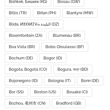
Bishkek, Бишкек (KG)
Bissau (GW)
Bitlis (TR)
Biñan (PH)
Blantyre (MW)
Blida, ⵍⴻⴱⵍⵉⴸⴰ البليدة (DZ)
Bloemfontein (ZA)
Blumenau (BR)
Boa Vista (BR)
Bobo-Dioulasso (BF)
Bochum (DE)
Bogor (ID)
Bogota, Bogotá (CO)
Bogura, বগুড়া (BD)
Bojonegoro (ID)
Bologna (IT)
Bonn (DE)
Bor (SS)
Boston (US)
Bouaké (CI)
Bozhou, 亳州市 (CN)
Bradford (GB)