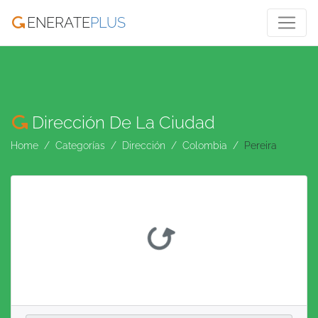
ENERATE
PLUS
Dirección De La Ciudad
Home
Categorías
Dirección
Colombia
Pereira