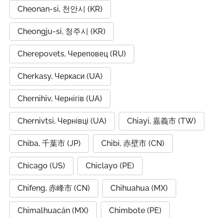
Cheonan-si, 천안시 (KR)
Cheongju-si, 청주시 (KR)
Cherepovets, Череповец (RU)
Cherkasy, Черкаси (UA)
Chernihiv, Чернігів (UA)
Chernivtsi, Чернівці (UA)
Chiayi, 嘉義市 (TW)
Chiba, 千葉市 (JP)
Chibi, 赤壁市 (CN)
Chicago (US)
Chiclayo (PE)
Chifeng, 赤峰市 (CN)
Chihuahua (MX)
Chimalhuacán (MX)
Chimbote (PE)