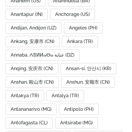
Anaheim (US)
Ananindeua (BR)
Anantapur (IN)
Anchorage (US)
Andijan, Andijon (UZ)
Angeles (PH)
Ankang, 安康市 (CN)
Ankara (TR)
Annaba, ⵄⴻⵍⵍⴰⴱⴰ عنابة (DZ)
Anqing, 安庆市 (CN)
Ansan-si, 안산시 (KR)
Anshan, 鞍山市 (CN)
Anshun, 安顺市 (CN)
Antakya (TR)
Antalya (TR)
Antananarivo (MG)
Antipolo (PH)
Antofagasta (CL)
Antsirabe (MG)