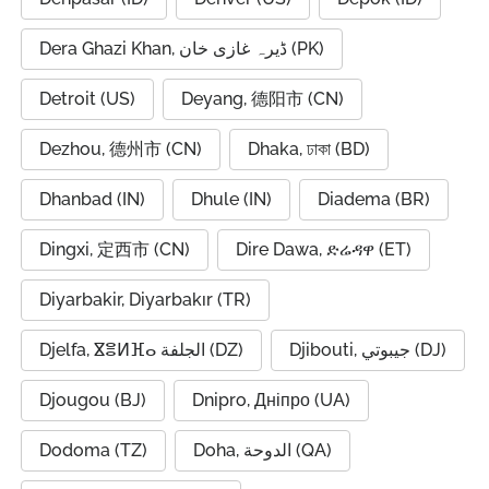
Dera Ghazi Khan, ڈیرہ غازی خان (PK)
Detroit (US)
Deyang, 德阳市 (CN)
Dezhou, 德州市 (CN)
Dhaka, ঢাকা (BD)
Dhanbad (IN)
Dhule (IN)
Diadema (BR)
Dingxi, 定西市 (CN)
Dire Dawa, ድሬዳዋ (ET)
Diyarbakir, Diyarbakır (TR)
Djibouti, جيبوتي (DJ)
Djelfa, ⴵⴻⵍⴼⴰ الجلفة (DZ)
Djougou (BJ)
Dnipro, Дніпро (UA)
Dodoma (TZ)
Doha, الدوحة (QA)