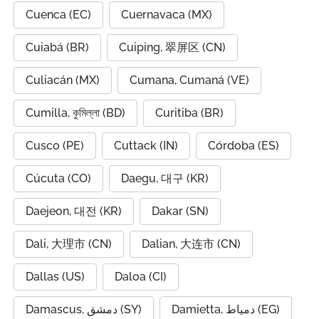
Cuenca (EC)
Cuernavaca (MX)
Cuiabá (BR)
Cuiping, 翠屏区 (CN)
Culiacán (MX)
Cumana, Cumaná (VE)
Cumilla, কুমিল্লা (BD)
Curitiba (BR)
Cusco (PE)
Cuttack (IN)
Córdoba (ES)
Cúcuta (CO)
Daegu, 대구 (KR)
Daejeon, 대전 (KR)
Dakar (SN)
Dali, 大理市 (CN)
Dalian, 大连市 (CN)
Dallas (US)
Daloa (CI)
Damietta, دمياط (EG)
Damascus, دمشق (SY)