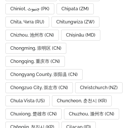
Chiniot, چنیوٹ (PK)
Chipata (ZM)
Chita, Чита (RU)
Chitungwiza (ZW)
Chizhou, 池州市 (CN)
Chișinău (MD)
Chongming, 崇明区 (CN)
Chongqing, 重庆市 (CN)
Chongyang County, 崇阳县 (CN)
Chongzuo City, 崇左市 (CN)
Christchurch (NZ)
Chula Vista (US)
Chuncheon, 춘천시 (KR)
Chuxiong, 楚雄市 (CN)
Chuzhou, 滁州市 (CN)
Chŏngjin, 청진시 (KP)
Cilacap (ID)