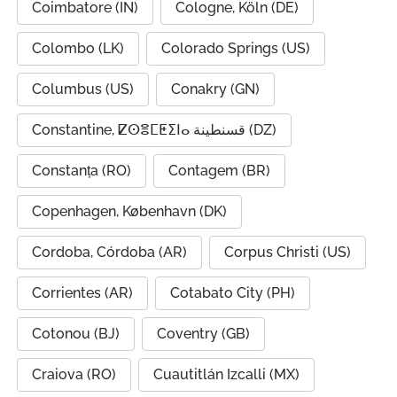
Coimbatore (IN)
Cologne, Köln (DE)
Colombo (LK)
Colorado Springs (US)
Columbus (US)
Conakry (GN)
Constantine, ⵇⵙⴻⵎⵟⵉⵏⴰ قسنطينة (DZ)
Constanța (RO)
Contagem (BR)
Copenhagen, København (DK)
Cordoba, Córdoba (AR)
Corpus Christi (US)
Corrientes (AR)
Cotabato City (PH)
Cotonou (BJ)
Coventry (GB)
Craiova (RO)
Cuautitlán Izcalli (MX)