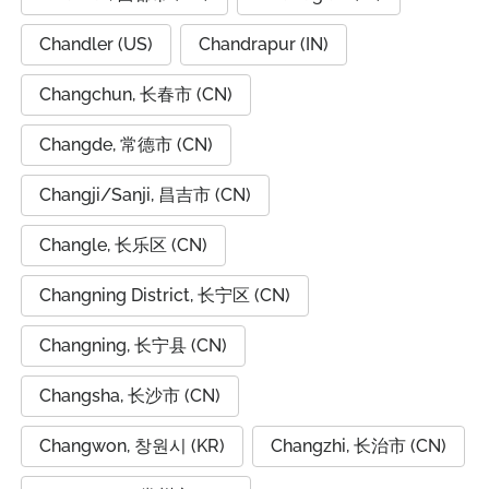
Chandler (US)
Chandrapur (IN)
Changchun, 长春市 (CN)
Changde, 常德市 (CN)
Changji/Sanji, 昌吉市 (CN)
Changle, 长乐区 (CN)
Changning District, 长宁区 (CN)
Changning, 长宁县 (CN)
Changsha, 长沙市 (CN)
Changwon, 창원시 (KR)
Changzhi, 长治市 (CN)