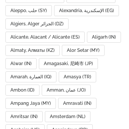
Alexandria, الإسكندرية (EG)
Aleppo, حلب (SY)
Algiers, Alger الجزائر (DZ)
Alicante, Alacant / Alicante (ES)
Aligarh (IN)
Almaty, Алматы (KZ)
Alor Setar (MY)
Alwar (IN)
Amagasaki, 尼崎市 (JP)
Amarah, العمارة (IQ)
Amasya (TR)
Ambon (ID)
Amman, عمان (JO)
Ampang Jaya (MY)
Amravati (IN)
Amritsar (IN)
Amsterdam (NL)