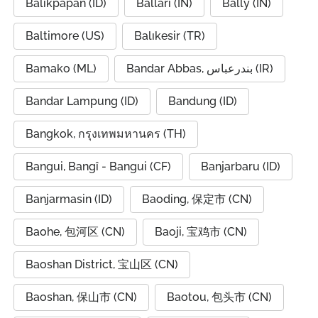
Balikpapan (ID)
Ballari (IN)
Bally (IN)
Baltimore (US)
Balıkesir (TR)
Bamako (ML)
Bandar Abbas, بندرعباس (IR)
Bandar Lampung (ID)
Bandung (ID)
Bangkok, กรุงเทพมหานคร (TH)
Bangui, Bangî - Bangui (CF)
Banjarbaru (ID)
Banjarmasin (ID)
Baoding, 保定市 (CN)
Baohe, 包河区 (CN)
Baoji, 宝鸡市 (CN)
Baoshan District, 宝山区 (CN)
Baoshan, 保山市 (CN)
Baotou, 包头市 (CN)