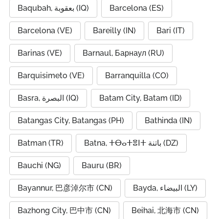
Baqubah, بعقوبة (IQ)
Barcelona (ES)
Barcelona (VE)
Bareilly (IN)
Bari (IT)
Barinas (VE)
Barnaul, Барнаул (RU)
Barquisimeto (VE)
Barranquilla (CO)
Basra, البصرة (IQ)
Batam City, Batam (ID)
Batangas City, Batangas (PH)
Bathinda (IN)
Batman (TR)
Batna, ⵜⴱⴰⵜⴻⵏⵜ باتنة (DZ)
Bauchi (NG)
Bauru (BR)
Bayannur, 巴彦淖尔市 (CN)
Bayda, البيضاء (LY)
Bazhong City, 巴中市 (CN)
Beihai, 北海市 (CN)