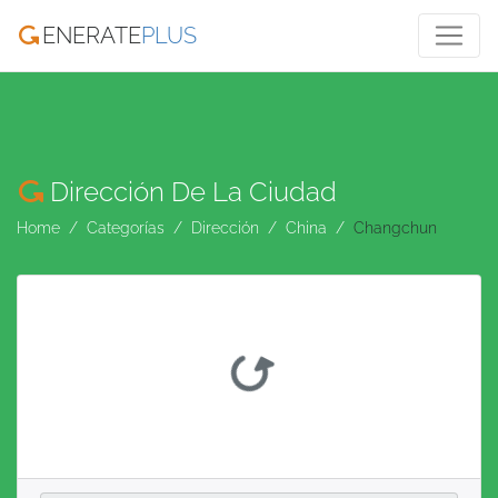
ENERATE
PLUS
Dirección De La Ciudad
Home
Categorías
Dirección
China
Changchun