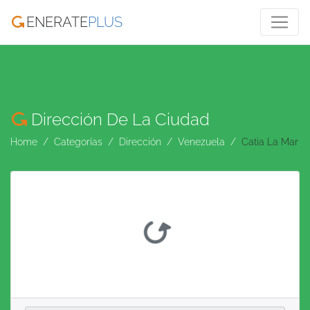
ENERATE
PLUS
Dirección De La Ciudad
Home
Categorías
Dirección
Venezuela
Catia La Mar