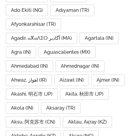
Ado Ekiti (NG)
Adıyaman (TR)
Afyonkarahisar (TR)
Agadir, ⴰⴳⴰⴷⵉⵔ أگادیر (MA)
Agartala (IN)
Agra (IN)
Aguascalientes (MX)
Ahmedabad (IN)
Ahmednagar (IN)
Ahwaz, اهواز (IR)
Aizawl (IN)
Ajmer (IN)
Akashi, 明石市 (JP)
Akita, 秋田市 (JP)
Akola (IN)
Aksaray (TR)
Aksu, 阿克苏市 (CN)
Aktau, Ақтау (KZ)
Aktobe, Ақтөбе (KZ)
Akure (NG)