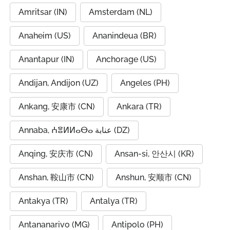
Amritsar (IN)
Amsterdam (NL)
Anaheim (US)
Ananindeua (BR)
Anantapur (IN)
Anchorage (US)
Andijan, Andijon (UZ)
Angeles (PH)
Ankang, 安康市 (CN)
Ankara (TR)
Annaba, ⵄⴻⵍⵍⴰⴱⴰ عنابة (DZ)
Anqing, 安庆市 (CN)
Ansan-si, 안산시 (KR)
Anshan, 鞍山市 (CN)
Anshun, 安顺市 (CN)
Antakya (TR)
Antalya (TR)
Antananarivo (MG)
Antipolo (PH)