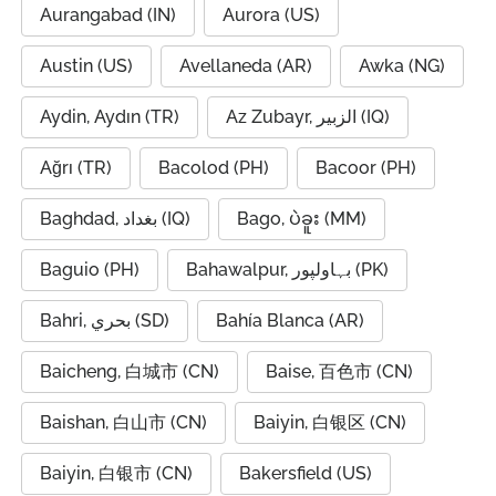
Aurangabad (IN)
Aurora (US)
Austin (US)
Avellaneda (AR)
Awka (NG)
Aydin, Aydın (TR)
Az Zubayr, الزبير (IQ)
Ağrı (TR)
Bacolod (PH)
Bacoor (PH)
Baghdad, بغداد (IQ)
Bago, ပဲခူး (MM)
Baguio (PH)
Bahawalpur, بہاولپور (PK)
Bahri, بحري (SD)
Bahía Blanca (AR)
Baicheng, 白城市 (CN)
Baise, 百色市 (CN)
Baishan, 白山市 (CN)
Baiyin, 白银区 (CN)
Baiyin, 白银市 (CN)
Bakersfield (US)