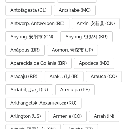
Antofagasta (CL)
Antsirabe (MG)
Antwerp, Antwerpen (BE)
Anxin, 安新县 (CN)
Anyang, 安阳市 (CN)
Anyang, 안양시 (KR)
Anápolis (BR)
Aomori, 青森市 (JP)
Aparecida de Goiânia (BR)
Apodaca (MX)
Aracaju (BR)
Arak, اراک (IR)
Arauca (CO)
Ardabil, اردبیل (IR)
Arequipa (PE)
Arkhangelsk, Архангельск (RU)
Arlington (US)
Armenia (CO)
Arrah (IN)