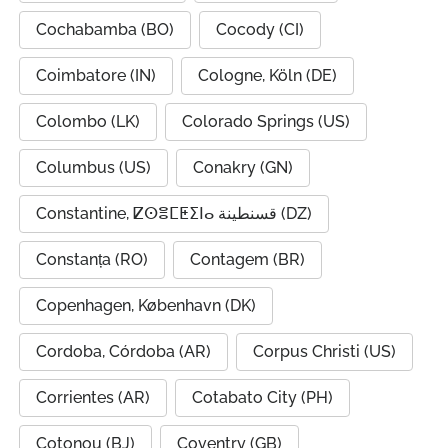
Cochabamba (BO)
Cocody (CI)
Coimbatore (IN)
Cologne, Köln (DE)
Colombo (LK)
Colorado Springs (US)
Columbus (US)
Conakry (GN)
Constantine, ⵇⵙⴻⵎⵟⵉⵏⴰ قسنطينة (DZ)
Constanța (RO)
Contagem (BR)
Copenhagen, København (DK)
Cordoba, Córdoba (AR)
Corpus Christi (US)
Corrientes (AR)
Cotabato City (PH)
Cotonou (BJ)
Coventry (GB)