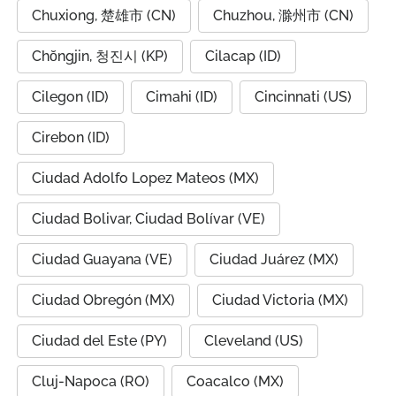
Chuxiong, 楚雄市 (CN)
Chuzhou, 滁州市 (CN)
Chŏngjin, 청진시 (KP)
Cilacap (ID)
Cilegon (ID)
Cimahi (ID)
Cincinnati (US)
Cirebon (ID)
Ciudad Adolfo Lopez Mateos (MX)
Ciudad Bolivar, Ciudad Bolívar (VE)
Ciudad Guayana (VE)
Ciudad Juárez (MX)
Ciudad Obregón (MX)
Ciudad Victoria (MX)
Ciudad del Este (PY)
Cleveland (US)
Cluj-Napoca (RO)
Coacalco (MX)