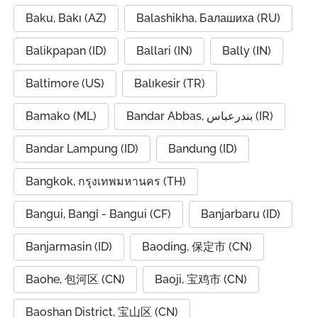
Baku, Bakı (AZ)
Balashikha, Балашиха (RU)
Balikpapan (ID)
Ballari (IN)
Bally (IN)
Baltimore (US)
Balıkesir (TR)
Bamako (ML)
Bandar Abbas, بندرعباس (IR)
Bandar Lampung (ID)
Bandung (ID)
Bangkok, กรุงเทพมหานคร (TH)
Bangui, Bangî - Bangui (CF)
Banjarbaru (ID)
Banjarmasin (ID)
Baoding, 保定市 (CN)
Baohe, 包河区 (CN)
Baoji, 宝鸡市 (CN)
Baoshan District, 宝山区 (CN)