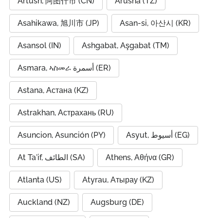
Artush, 阿图什市 (CN)
Arusha (TZ)
Asahikawa, 旭川市 (JP)
Asan-si, 아산시 (KR)
Asansol (IN)
Ashgabat, Aşgabat (TM)
Asmara, ኣስመራ أسمرة (ER)
Astana, Астана (KZ)
Astrakhan, Астрахань (RU)
Asuncion, Asunción (PY)
Asyut, أسيوط (EG)
At Ta'if, الطائف (SA)
Athens, Αθήνα (GR)
Atlanta (US)
Atyrau, Атырау (KZ)
Auckland (NZ)
Augsburg (DE)