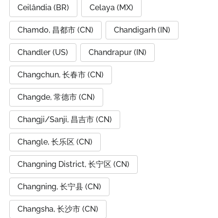
Ceilândia (BR)
Celaya (MX)
Chamdo, 昌都市 (CN)
Chandigarh (IN)
Chandler (US)
Chandrapur (IN)
Changchun, 长春市 (CN)
Changde, 常德市 (CN)
Changji/Sanji, 昌吉市 (CN)
Changle, 长乐区 (CN)
Changning District, 长宁区 (CN)
Changning, 长宁县 (CN)
Changsha, 长沙市 (CN)