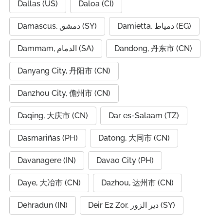
Dallas (US)
Daloa (CI)
Damietta, دمياط (EG)
Damascus, دمشق (SY)
Dammam, الدمام (SA)
Dandong, 丹东市 (CN)
Danyang City, 丹阳市 (CN)
Danzhou City, 儋州市 (CN)
Daqing, 大庆市 (CN)
Dar es-Salaam (TZ)
Dasmariñas (PH)
Datong, 大同市 (CN)
Davanagere (IN)
Davao City (PH)
Daye, 大冶市 (CN)
Dazhou, 达州市 (CN)
Dehradun (IN)
Deir Ez Zor, دير الزور (SY)