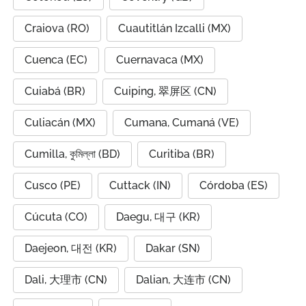
Craiova (RO)
Cuautitlán Izcalli (MX)
Cuenca (EC)
Cuernavaca (MX)
Cuiabá (BR)
Cuiping, 翠屏区 (CN)
Culiacán (MX)
Cumana, Cumaná (VE)
Cumilla, কুমিল্লা (BD)
Curitiba (BR)
Cusco (PE)
Cuttack (IN)
Córdoba (ES)
Cúcuta (CO)
Daegu, 대구 (KR)
Daejeon, 대전 (KR)
Dakar (SN)
Dali, 大理市 (CN)
Dalian, 大连市 (CN)