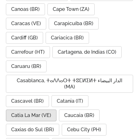
Canoas (BR)
Cape Town (ZA)
Caracas (VE)
Carapicuíba (BR)
Cardiff (GB)
Cariacica (BR)
Carrefour (HT)
Cartagena, de Indias (CO)
Caruaru (BR)
Casablanca, ⵜⴰⴷⴷⴰⵔⵜ ⵜⵓⵎⵍⵉⵍⵜ الدار البيضاء
(MA)
Cascavel (BR)
Catania (IT)
Catia La Mar (VE)
Caucaia (BR)
Caxias do Sul (BR)
Cebu City (PH)