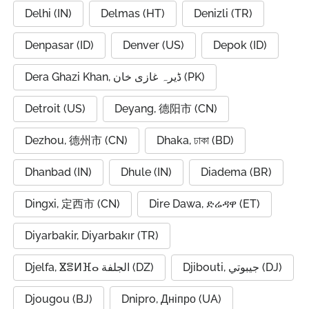
Delhi (IN)
Delmas (HT)
Denizli (TR)
Denpasar (ID)
Denver (US)
Depok (ID)
Dera Ghazi Khan, ڈیرہ غازی خان (PK)
Detroit (US)
Deyang, 德阳市 (CN)
Dezhou, 德州市 (CN)
Dhaka, ঢাকা (BD)
Dhanbad (IN)
Dhule (IN)
Diadema (BR)
Dingxi, 定西市 (CN)
Dire Dawa, ድሬዳዋ (ET)
Diyarbakir, Diyarbakır (TR)
Djibouti, جيبوتي (DJ)
Djelfa, ⴵⴻⵍⴼⴰ الجلفة (DZ)
Djougou (BJ)
Dnipro, Дніпро (UA)