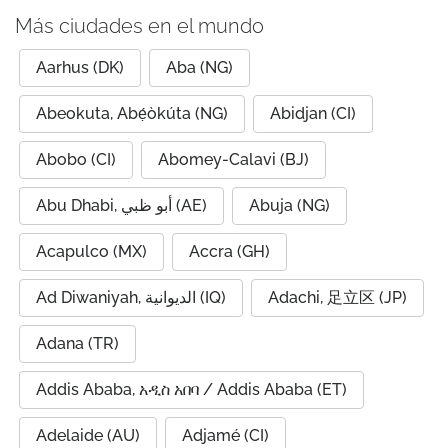
Más ciudades en el mundo
Aarhus (DK)
Aba (NG)
Abeokuta, Abẹ́òkúta (NG)
Abidjan (CI)
Abobo (CI)
Abomey-Calavi (BJ)
Abu Dhabi, أبو ظبي (AE)
Abuja (NG)
Acapulco (MX)
Accra (GH)
Ad Diwaniyah, الديوانية (IQ)
Adachi, 足立区 (JP)
Adana (TR)
Addis Ababa, አዲስ አበባ / Addis Ababa (ET)
Adelaide (AU)
Adjamé (CI)