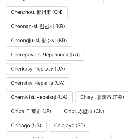
Chenzhou, 郴州市 (CN)
Cheonan-si, 천안시 (KR)
Cheongju-si, 청주시 (KR)
Cherepovets, Череповец (RU)
Cherkasy, Черкаси (UA)
Chernihiv, Чернігів (UA)
Chernivtsi, Чернівці (UA)
Chiayi, 嘉義市 (TW)
Chiba, 千葉市 (JP)
Chibi, 赤壁市 (CN)
Chicago (US)
Chiclayo (PE)