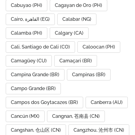
Cabuyao (PH)
Cagayan de Oro (PH)
Cairo, القاهرة (EG)
Calabar (NG)
Calamba (PH)
Calgary (CA)
Cali, Santiago de Cali (CO)
Caloocan (PH)
Camagüey (CU)
Camaçari (BR)
Campina Grande (BR)
Campinas (BR)
Campo Grande (BR)
Campos dos Goytacazes (BR)
Canberra (AU)
Cancún (MX)
Cangnan, 苍南县 (CN)
Cangshan, 仓山区 (CN)
Cangzhou, 沧州市 (CN)