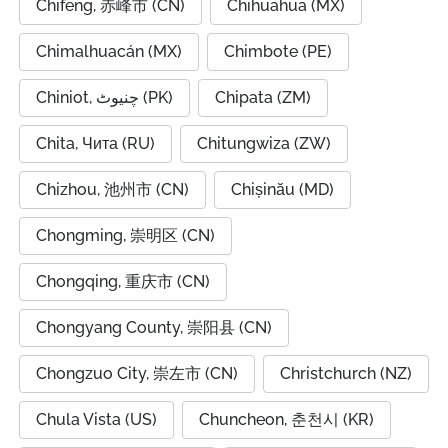
Chifeng, 赤峰市 (CN)
Chihuahua (MX)
Chimalhuacán (MX)
Chimbote (PE)
Chiniot, چنیوٹ (PK)
Chipata (ZM)
Chita, Чита (RU)
Chitungwiza (ZW)
Chizhou, 池州市 (CN)
Chișinău (MD)
Chongming, 崇明区 (CN)
Chongqing, 重庆市 (CN)
Chongyang County, 崇阳县 (CN)
Chongzuo City, 崇左市 (CN)
Christchurch (NZ)
Chula Vista (US)
Chuncheon, 춘천시 (KR)