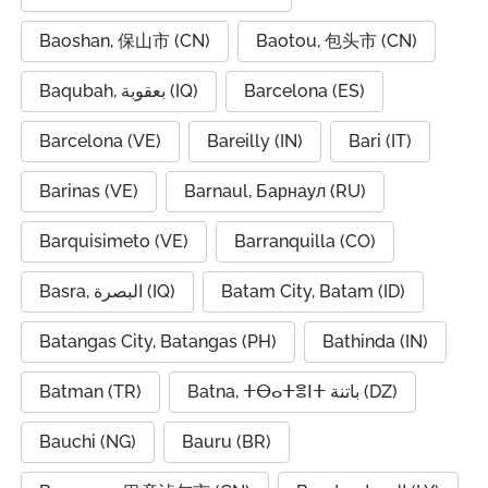
Baoshan, 保山市 (CN)
Baotou, 包头市 (CN)
Baqubah, بعقوبة (IQ)
Barcelona (ES)
Barcelona (VE)
Bareilly (IN)
Bari (IT)
Barinas (VE)
Barnaul, Барнаул (RU)
Barquisimeto (VE)
Barranquilla (CO)
Basra, البصرة (IQ)
Batam City, Batam (ID)
Batangas City, Batangas (PH)
Bathinda (IN)
Batman (TR)
Batna, ⵜⴱⴰⵜⴻⵏⵜ باتنة (DZ)
Bauchi (NG)
Bauru (BR)