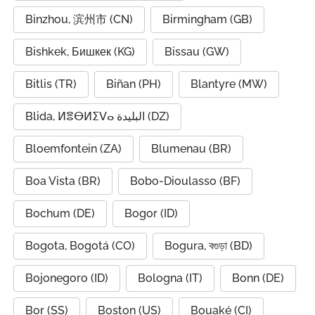
Binzhou, 滨州市 (CN)
Birmingham (GB)
Bishkek, Бишкек (KG)
Bissau (GW)
Bitlis (TR)
Biñan (PH)
Blantyre (MW)
Blida, ⵍⴻⴱⵍⵉⴸⴰ البليدة (DZ)
Bloemfontein (ZA)
Blumenau (BR)
Boa Vista (BR)
Bobo-Dioulasso (BF)
Bochum (DE)
Bogor (ID)
Bogota, Bogotá (CO)
Bogura, বগুড়া (BD)
Bojonegoro (ID)
Bologna (IT)
Bonn (DE)
Bor (SS)
Boston (US)
Bouaké (CI)