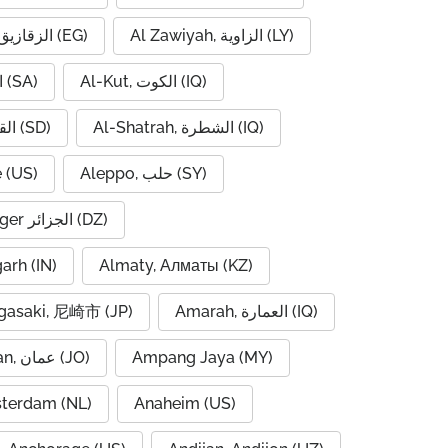
Al Zawiyah, الزاوية (LY)
Al Zaqaziq, الزقازيق (EG)
Al-Kut, الكوت (IQ)
Al-Hofuf, الهفوف (SA)
Al-Shatrah, الشطرة (IQ)
Al-Qadarif, القضارف (SD)
 (US)
Aleppo, حلب (SY)
Algiers, Alger الجزائر (DZ)
garh (IN)
Almaty, Алматы (KZ)
asaki, 尼崎市 (JP)
Amarah, العمارة (IQ)
Amman, عمان (JO)
Ampang Jaya (MY)
terdam (NL)
Anaheim (US)