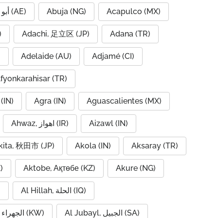
Abu Dhabi, أبو ظبي (AE)
Abuja (NG)
Acapulco (MX)
IQ)
Adachi, 足立区 (JP)
Adana (TR)
)
Adelaide (AU)
Adjamé (CI)
fyonkarahisar (TR)
(IN)
Agra (IN)
Aguascalientes (MX)
Ahwaz, اهواز (IR)
Aizawl (IN)
kita, 秋田市 (JP)
Akola (IN)
Aksaray (TR)
)
Aktobe, Ақтөбе (KZ)
Akure (NG)
Al Hillah, الحلة (IQ)
)
Al Jubayl, الجبيل (SA)
Al Jahra, الجهراء (KW)