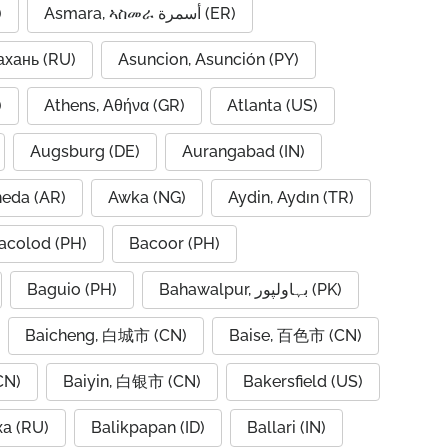
)
Asmara, ኣስመራ أسمرة (ER)
ахань (RU)
Asuncion, Asunción (PY)
A)
Athens, Αθήνα (GR)
Atlanta (US)
Augsburg (DE)
Aurangabad (IN)
neda (AR)
Awka (NG)
Aydin, Aydın (TR)
acolod (PH)
Bacoor (PH)
Baguio (PH)
Bahawalpur, بہاولپور (PK)
Baicheng, 白城市 (CN)
Baise, 百色市 (CN)
CN)
Baiyin, 白银市 (CN)
Bakersfield (US)
ха (RU)
Balikpapan (ID)
Ballari (IN)