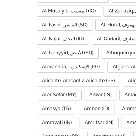
Al Musaiyib, المسيب (IQ)
Al-Fashir, الفاشر (SD)
Al-Najaf, النجف (IQ)
Al-Ubayyid, الأبيض (SD)
Albuquerque
Alexandria, الإسكندرية (EG)
Alicante, Alacant / Alicante (ES)
Ali
Alor Setar (MY)
Alwar (IN)
Amag
Amasya (TR)
Ambon (ID)
Amravati (IN)
Amritsar (IN)
Ams