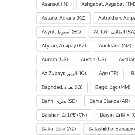
Asansol (IN)
Ashgabat, Aşgabat (TM
Astana, Астана (KZ)
Astrakhan, Астр
At Ta'if, الطائف (S
Asyut, أسيوط (EG)
Atyrau, Атырау (KZ)
Auckland (NZ)
Aurora (US)
Austin (US)
Avella
Az Zubayr, الزبير (IQ)
Ağrı (TR)
B
Baghdad, بغداد (IQ)
Bago, ပဲခူး (MM)
Bahri, بحري (SD)
Bahía Blanca (AR)
Baishan, 白山市 (CN)
Baiyin, 白银区 (
Baku, Bakı (AZ)
Balashikha, Балаши