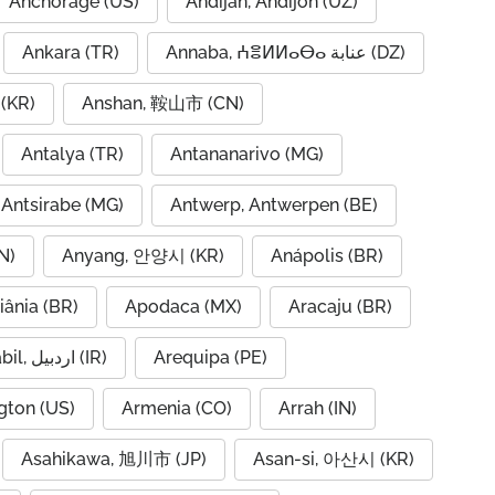
Anchorage (US)
Andijan, Andijon (UZ)
Ankara (TR)
Annaba, ⵄⴻⵍⵍⴰⴱⴰ عنابة (DZ)
(KR)
Anshan, 鞍山市 (CN)
Antalya (TR)
Antananarivo (MG)
Antsirabe (MG)
Antwerp, Antwerpen (BE)
N)
Anyang, 안양시 (KR)
Anápolis (BR)
iânia (BR)
Apodaca (MX)
Aracaju (BR)
Ardabil, اردبیل (IR)
Arequipa (PE)
gton (US)
Armenia (CO)
Arrah (IN)
Asahikawa, 旭川市 (JP)
Asan-si, 아산시 (KR)