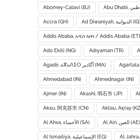
Abomey-Calavi (BJ)
Accra (GH)
Ad Diwaniyah, الديوانية (
Addis Ababa, አዲስ አበባ / Addis Ababa (ET
Ado Ekiti (NG)
Adıyaman (TR)
A
Agadir, ⴰⴳⴰⴷⵉⵔ أگادیر (MA)
Agartala 
Ahmedabad (IN)
Ahmednagar (IN)
Ajmer (IN)
Akashi, 明石市 (JP)
A
Aksu, 阿克苏市 (CN)
Aktau, Ақтау (KZ
Al Ain, العين (AE
Al Ahsa, الأحساء (SA)
Al Ismailiya, الإسماعيلية (EG)