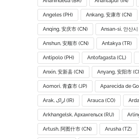
Ananindeua (BR)
Anantapur (IN)
Angeles (PH)
Ankang, 安康市 (CN)
Anqing, 安庆市 (CN)
Ansan-si, 안산시 
Anshun, 安顺市 (CN)
Antakya (TR)
Antipolo (PH)
Antofagasta (CL)
Anxin, 安新县 (CN)
Anyang, 安阳市 (C
Aomori, 青森市 (JP)
Aparecida de Go
Arak, اراک (IR)
Arauca (CO)
Arkhangelsk, Архангельск (RU)
Arlin
Artush, 阿图什市 (CN)
Arusha (TZ)