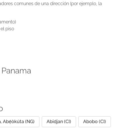
icadores comunes de una dirección (por ejemplo, la
tamento)
el piso
s Panama
o
, Abẹ́òkúta (NG)
Abidjan (CI)
Abobo (CI)