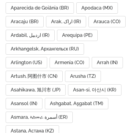
Aparecida de Goiânia (BR)
Apodaca (MX)
Aracaju (BR)
Arak, اراک (IR)
Arauca (CO)
Ardabil, اردبیل (IR)
Arequipa (PE)
Arkhangelsk, Архангельск (RU)
Arlington (US)
Armenia (CO)
Arrah (IN)
Artush, 阿图什市 (CN)
Arusha (TZ)
Asahikawa, 旭川市 (JP)
Asan-si, 아산시 (KR)
Asansol (IN)
Ashgabat, Aşgabat (TM)
Asmara, ኣስመራ أسمرة (ER)
Astana, Астана (KZ)