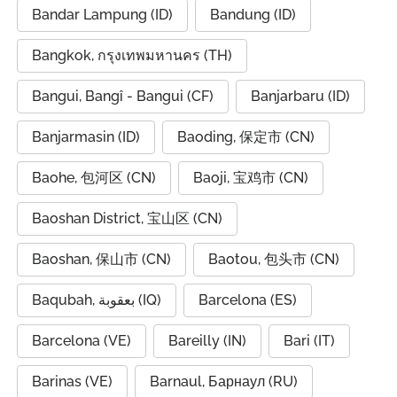
Bandar Lampung (ID)
Bandung (ID)
Bangkok, กรุงเทพมหานคร (TH)
Bangui, Bangî - Bangui (CF)
Banjarbaru (ID)
Banjarmasin (ID)
Baoding, 保定市 (CN)
Baohe, 包河区 (CN)
Baoji, 宝鸡市 (CN)
Baoshan District, 宝山区 (CN)
Baoshan, 保山市 (CN)
Baotou, 包头市 (CN)
Baqubah, بعقوبة (IQ)
Barcelona (ES)
Barcelona (VE)
Bareilly (IN)
Bari (IT)
Barinas (VE)
Barnaul, Барнаул (RU)