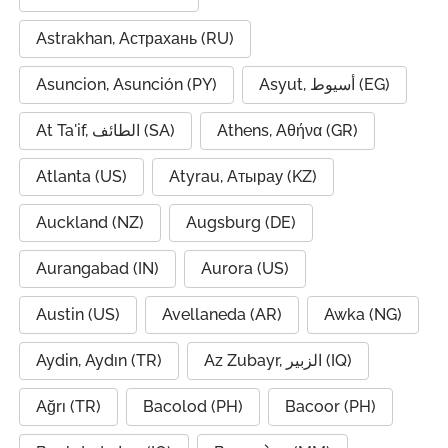
Astrakhan, Астрахань (RU)
Asuncion, Asunción (PY)
Asyut, أسيوط (EG)
At Ta'if, الطائف (SA)
Athens, Αθήνα (GR)
Atlanta (US)
Atyrau, Атырау (KZ)
Auckland (NZ)
Augsburg (DE)
Aurangabad (IN)
Aurora (US)
Austin (US)
Avellaneda (AR)
Awka (NG)
Aydin, Aydın (TR)
Az Zubayr, الزبير (IQ)
Ağrı (TR)
Bacolod (PH)
Bacoor (PH)