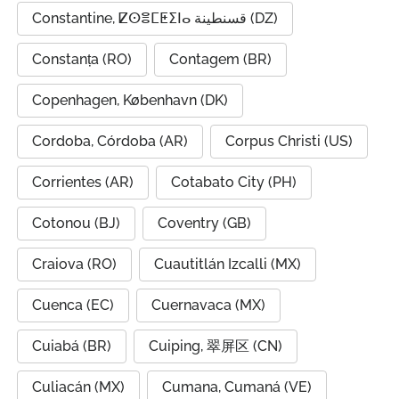
Constantine, ⵇⵙⴻⵎⵟⵉⵏⴰ قسنطينة (DZ)
Constanța (RO)
Contagem (BR)
Copenhagen, København (DK)
Cordoba, Córdoba (AR)
Corpus Christi (US)
Corrientes (AR)
Cotabato City (PH)
Cotonou (BJ)
Coventry (GB)
Craiova (RO)
Cuautitlán Izcalli (MX)
Cuenca (EC)
Cuernavaca (MX)
Cuiabá (BR)
Cuiping, 翠屏区 (CN)
Culiacán (MX)
Cumana, Cumaná (VE)