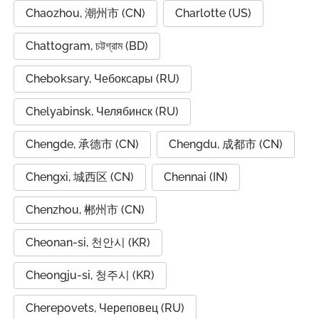
Chaozhou, 潮州市 (CN)
Charlotte (US)
Chattogram, চট্টগ্রাম (BD)
Cheboksary, Чебоксары (RU)
Chelyabinsk, Челябинск (RU)
Chengde, 承德市 (CN)
Chengdu, 成都市 (CN)
Chengxi, 城西区 (CN)
Chennai (IN)
Chenzhou, 郴州市 (CN)
Cheonan-si, 천안시 (KR)
Cheongju-si, 청주시 (KR)
Cherepovets, Череповец (RU)