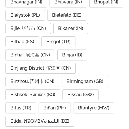
Bhavnagar (IN)
Bhilwara (IN)
Bhopal (IN)
Białystok (PL)
Bielefeld (DE)
Bijie, 毕节市 (CN)
Bikaner (IN)
Bilbao (ES)
Bingöl (TR)
Binhai, 滨海县 (CN)
Binjai (ID)
Binjiang District, 滨江区 (CN)
Binzhou, 滨州市 (CN)
Birmingham (GB)
Bishkek, Бишкек (KG)
Bissau (GW)
Bitlis (TR)
Biñan (PH)
Blantyre (MW)
Blida, ⵍⴻⴱⵍⵉⴸⴰ البليدة (DZ)