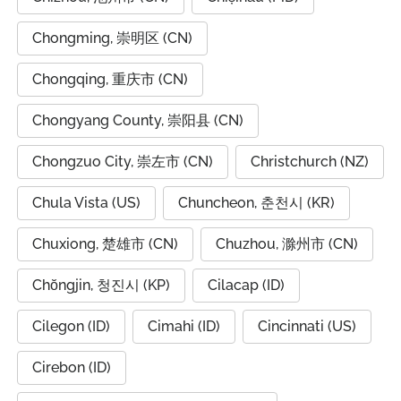
Chongming, 崇明区 (CN)
Chongqing, 重庆市 (CN)
Chongyang County, 崇阳县 (CN)
Chongzuo City, 崇左市 (CN)
Christchurch (NZ)
Chula Vista (US)
Chuncheon, 춘천시 (KR)
Chuxiong, 楚雄市 (CN)
Chuzhou, 滁州市 (CN)
Chŏngjin, 청진시 (KP)
Cilacap (ID)
Cilegon (ID)
Cimahi (ID)
Cincinnati (US)
Cirebon (ID)