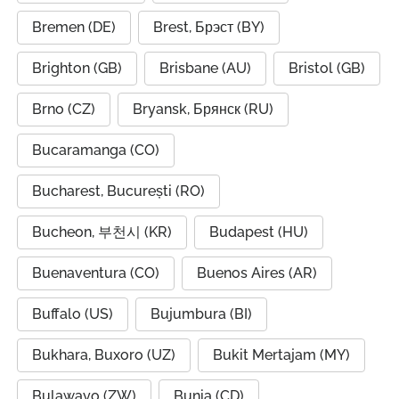
Bremen (DE)
Brest, Брэст (BY)
Brighton (GB)
Brisbane (AU)
Bristol (GB)
Brno (CZ)
Bryansk, Брянск (RU)
Bucaramanga (CO)
Bucharest, București (RO)
Bucheon, 부천시 (KR)
Budapest (HU)
Buenaventura (CO)
Buenos Aires (AR)
Buffalo (US)
Bujumbura (BI)
Bukhara, Buxoro (UZ)
Bukit Mertajam (MY)
Bulawayo (ZW)
Bunia (CD)