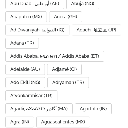
Abu Dhabi, أبو ظبي (AE)
Abuja (NG)
Acapulco (MX)
Accra (GH)
Ad Diwaniyah, الديوانية (IQ)
Adachi, 足立区 (JP)
Adana (TR)
Addis Ababa, አዲስ አበባ / Addis Ababa (ET)
Adelaide (AU)
Adjamé (CI)
Ado Ekiti (NG)
Adıyaman (TR)
Afyonkarahisar (TR)
Agadir, ⴰⴳⴰⴷⵉⵔ أگادیر (MA)
Agartala (IN)
Agra (IN)
Aguascalientes (MX)