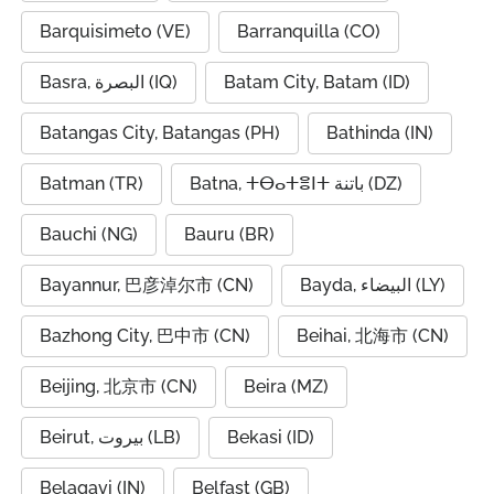
Barquisimeto (VE)
Barranquilla (CO)
Basra, البصرة (IQ)
Batam City, Batam (ID)
Batangas City, Batangas (PH)
Bathinda (IN)
Batman (TR)
Batna, ⵜⴱⴰⵜⴻⵏⵜ باتنة (DZ)
Bauchi (NG)
Bauru (BR)
Bayannur, 巴彦淖尔市 (CN)
Bayda, البيضاء (LY)
Bazhong City, 巴中市 (CN)
Beihai, 北海市 (CN)
Beijing, 北京市 (CN)
Beira (MZ)
Beirut, بيروت (LB)
Bekasi (ID)
Belagavi (IN)
Belfast (GB)