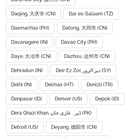
Daqing, 大庆市 (CN)
Dar es-Salaam (TZ)
Dasmariñas (PH)
Datong, 大同市 (CN)
Davanagere (IN)
Davao City (PH)
Daye, 大冶市 (CN)
Dazhou, 达州市 (CN)
Dehradun (IN)
Deir Ez Zor, دير الزور (SY)
Delhi (IN)
Delmas (HT)
Denizli (TR)
Denpasar (ID)
Denver (US)
Depok (ID)
Dera Ghazi Khan, ڈیرہ غازی خان (PK)
Detroit (US)
Deyang, 德阳市 (CN)