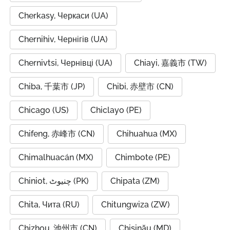
Cherkasy, Черкаси (UA)
Chernihiv, Чернігів (UA)
Chernivtsi, Чернівці (UA)
Chiayi, 嘉義市 (TW)
Chiba, 千葉市 (JP)
Chibi, 赤壁市 (CN)
Chicago (US)
Chiclayo (PE)
Chifeng, 赤峰市 (CN)
Chihuahua (MX)
Chimalhuacán (MX)
Chimbote (PE)
Chiniot, چنیوٹ (PK)
Chipata (ZM)
Chita, Чита (RU)
Chitungwiza (ZW)
Chizhou, 池州市 (CN)
Chișinău (MD)