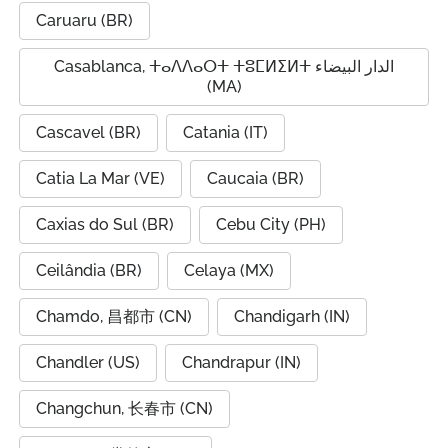
Caruaru (BR)
Casablanca, ⵜⴰⴷⴷⴰⵔⵜ ⵜⵓⵎⵍⵉⵍⵜ الدار البيضاء
(MA)
Cascavel (BR)
Catania (IT)
Catia La Mar (VE)
Caucaia (BR)
Caxias do Sul (BR)
Cebu City (PH)
Ceilândia (BR)
Celaya (MX)
Chamdo, 昌都市 (CN)
Chandigarh (IN)
Chandler (US)
Chandrapur (IN)
Changchun, 长春市 (CN)