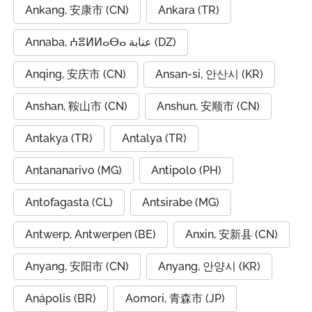
Ankang, 安康市 (CN)
Ankara (TR)
Annaba, ⵄⴻⵍⵍⴰⴱⴰ عنابة (DZ)
Anqing, 安庆市 (CN)
Ansan-si, 안산시 (KR)
Anshan, 鞍山市 (CN)
Anshun, 安顺市 (CN)
Antakya (TR)
Antalya (TR)
Antananarivo (MG)
Antipolo (PH)
Antofagasta (CL)
Antsirabe (MG)
Antwerp, Antwerpen (BE)
Anxin, 安新县 (CN)
Anyang, 安阳市 (CN)
Anyang, 안양시 (KR)
Anápolis (BR)
Aomori, 青森市 (JP)