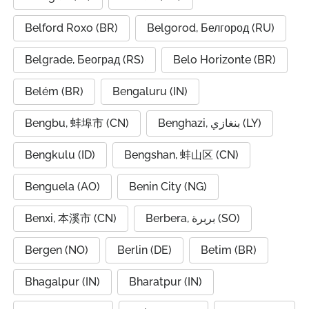
Belford Roxo (BR)
Belgorod, Белгород (RU)
Belgrade, Београд (RS)
Belo Horizonte (BR)
Belém (BR)
Bengaluru (IN)
Bengbu, 蚌埠市 (CN)
Benghazi, بنغازي (LY)
Bengkulu (ID)
Bengshan, 蚌山区 (CN)
Benguela (AO)
Benin City (NG)
Benxi, 本溪市 (CN)
Berbera, بربرة (SO)
Bergen (NO)
Berlin (DE)
Betim (BR)
Bhagalpur (IN)
Bharatpur (IN)