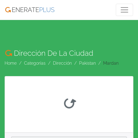
ENERATE
PLUS
Dirección De La Ciudad
Home
Categorías
Dirección
Pakistan
Mardan