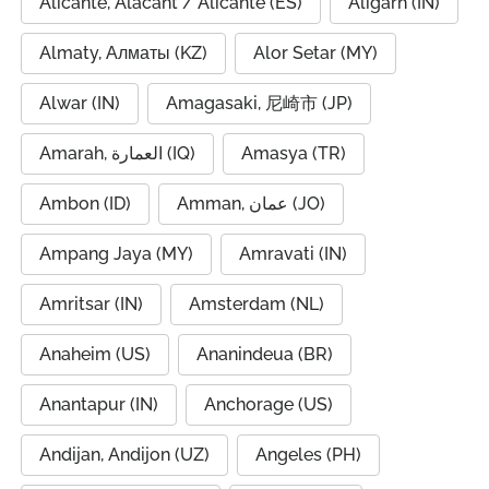
Alicante, Alacant / Alicante (ES)
Aligarh (IN)
Almaty, Алматы (KZ)
Alor Setar (MY)
Alwar (IN)
Amagasaki, 尼崎市 (JP)
Amarah, العمارة (IQ)
Amasya (TR)
Ambon (ID)
Amman, عمان (JO)
Ampang Jaya (MY)
Amravati (IN)
Amritsar (IN)
Amsterdam (NL)
Anaheim (US)
Ananindeua (BR)
Anantapur (IN)
Anchorage (US)
Andijan, Andijon (UZ)
Angeles (PH)