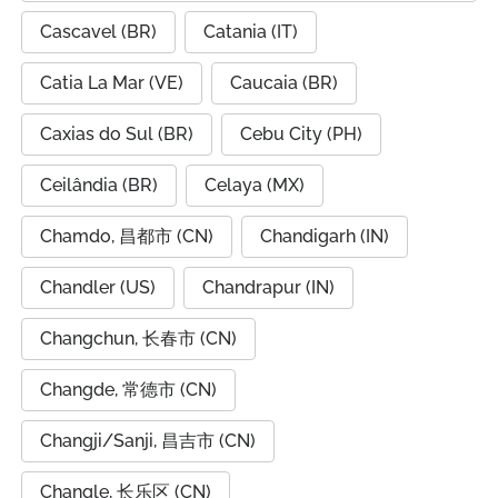
Cascavel (BR)
Catania (IT)
Catia La Mar (VE)
Caucaia (BR)
Caxias do Sul (BR)
Cebu City (PH)
Ceilândia (BR)
Celaya (MX)
Chamdo, 昌都市 (CN)
Chandigarh (IN)
Chandler (US)
Chandrapur (IN)
Changchun, 长春市 (CN)
Changde, 常德市 (CN)
Changji/Sanji, 昌吉市 (CN)
Changle, 长乐区 (CN)