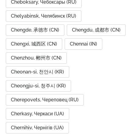
Cheboksary, Чебоксары (RU)
Chelyabinsk, Челябинск (RU)
Chengde, 承德市 (CN)
Chengdu, 成都市 (CN)
Chengxi, 城西区 (CN)
Chennai (IN)
Chenzhou, 郴州市 (CN)
Cheonan-si, 천안시 (KR)
Cheongju-si, 청주시 (KR)
Cherepovets, Череповец (RU)
Cherkasy, Черкаси (UA)
Chernihiv, Чернігів (UA)