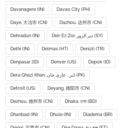
Davanagere (IN)
Davao City (PH)
Daye, 大冶市 (CN)
Dazhou, 达州市 (CN)
Dehradun (IN)
Deir Ez Zor, دير الزور (SY)
Delhi (IN)
Delmas (HT)
Denizli (TR)
Denpasar (ID)
Denver (US)
Depok (ID)
Dera Ghazi Khan, ڈیرہ غازی خان (PK)
Detroit (US)
Deyang, 德阳市 (CN)
Dezhou, 德州市 (CN)
Dhaka, ঢাকা (BD)
Dhanbad (IN)
Dhule (IN)
Diadema (BR)
Dingxi, 定西市 (CN)
Dire Dawa, ድሬዳዋ (ET)