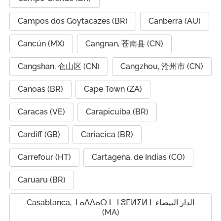
Campos dos Goytacazes (BR)
Canberra (AU)
Cancún (MX)
Cangnan, 苍南县 (CN)
Cangshan, 仓山区 (CN)
Cangzhou, 沧州市 (CN)
Canoas (BR)
Cape Town (ZA)
Caracas (VE)
Carapicuíba (BR)
Cardiff (GB)
Cariacica (BR)
Carrefour (HT)
Cartagena, de Indias (CO)
Caruaru (BR)
Casablanca, ⵜⴰⴷⴷⴰⵔⵜ ⵜⵓⵎⵍⵉⵍⵜ الدار البيضاء
(MA)