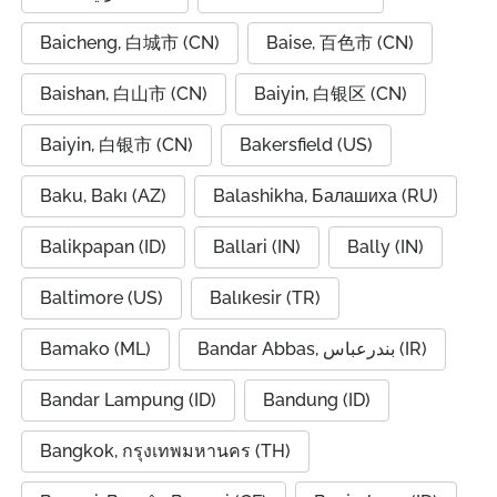
Baicheng, 白城市 (CN)
Baise, 百色市 (CN)
Baishan, 白山市 (CN)
Baiyin, 白银区 (CN)
Baiyin, 白银市 (CN)
Bakersfield (US)
Baku, Bakı (AZ)
Balashikha, Балашиха (RU)
Balikpapan (ID)
Ballari (IN)
Bally (IN)
Baltimore (US)
Balıkesir (TR)
Bamako (ML)
Bandar Abbas, بندرعباس (IR)
Bandar Lampung (ID)
Bandung (ID)
Bangkok, กรุงเทพมหานคร (TH)