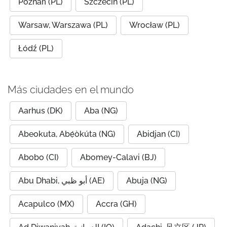
Poznań (PL)
Szczecin (PL)
Warsaw, Warszawa (PL)
Wrocław (PL)
Łódź (PL)
Más ciudades en el mundo
Aarhus (DK)
Aba (NG)
Abeokuta, Abẹ́òkúta (NG)
Abidjan (CI)
Abobo (CI)
Abomey-Calavi (BJ)
Abu Dhabi, أبو ظبي (AE)
Abuja (NG)
Acapulco (MX)
Accra (GH)