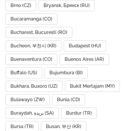
Brno (CZ)
Bryansk, Брянск (RU)
Bucaramanga (CO)
Bucharest, București (RO)
Bucheon, 부천시 (KR)
Budapest (HU)
Buenaventura (CO)
Buenos Aires (AR)
Buffalo (US)
Bujumbura (BI)
Bukhara, Buxoro (UZ)
Bukit Mertajam (MY)
Bulawayo (ZW)
Bunia (CD)
Buraydah, بريدة (SA)
Burdur (TR)
Bursa (TR)
Busan, 부산 (KR)