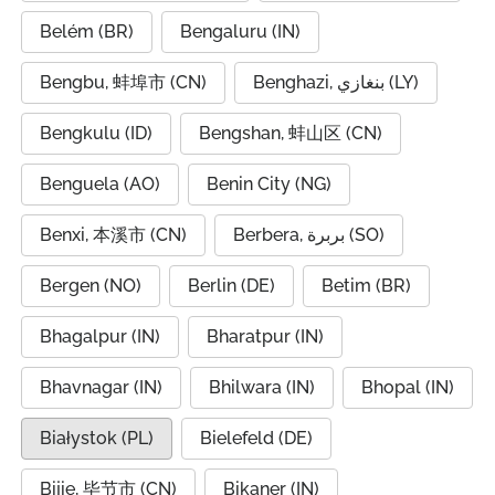
Belém (BR)
Bengaluru (IN)
Bengbu, 蚌埠市 (CN)
Benghazi, بنغازي (LY)
Bengkulu (ID)
Bengshan, 蚌山区 (CN)
Benguela (AO)
Benin City (NG)
Benxi, 本溪市 (CN)
Berbera, بربرة (SO)
Bergen (NO)
Berlin (DE)
Betim (BR)
Bhagalpur (IN)
Bharatpur (IN)
Bhavnagar (IN)
Bhilwara (IN)
Bhopal (IN)
Białystok (PL)
Bielefeld (DE)
Bijie, 毕节市 (CN)
Bikaner (IN)