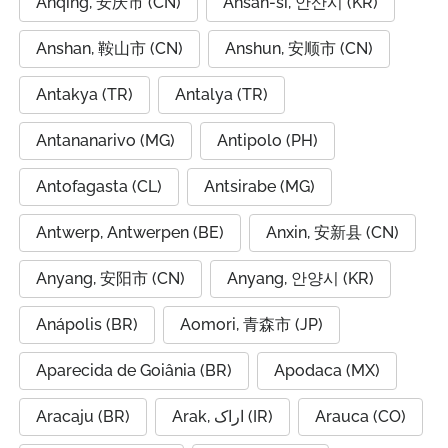
Anqing, 安庆市 (CN)
Ansan-si, 안산시 (KR)
Anshan, 鞍山市 (CN)
Anshun, 安顺市 (CN)
Antakya (TR)
Antalya (TR)
Antananarivo (MG)
Antipolo (PH)
Antofagasta (CL)
Antsirabe (MG)
Antwerp, Antwerpen (BE)
Anxin, 安新县 (CN)
Anyang, 安阳市 (CN)
Anyang, 안양시 (KR)
Anápolis (BR)
Aomori, 青森市 (JP)
Aparecida de Goiânia (BR)
Apodaca (MX)
Aracaju (BR)
Arak, اراک (IR)
Arauca (CO)