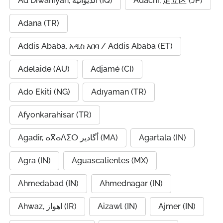
Ad Diwaniyah, الديوانية (IQ)
Adachi, 足立区 (JP)
Adana (TR)
Addis Ababa, አዲስ አበባ / Addis Ababa (ET)
Adelaide (AU)
Adjamé (CI)
Ado Ekiti (NG)
Adıyaman (TR)
Afyonkarahisar (TR)
Agadir, ⴰⴳⴰⴷⵉⵔ أگادیر (MA)
Agartala (IN)
Agra (IN)
Aguascalientes (MX)
Ahmedabad (IN)
Ahmednagar (IN)
Ahwaz, اهواز (IR)
Aizawl (IN)
Ajmer (IN)