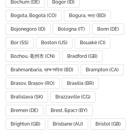
Bochum (DE)
Bogor (ID)
Bogota, Bogotá (CO)
Bogura, বগুড়া (BD)
Bojonegoro (ID)
Bologna (IT)
Bonn (DE)
Bor (SS)
Boston (US)
Bouaké (CI)
Bozhou, 亳州市 (CN)
Bradford (GB)
Brahmanbaria, ব্রাহ্মণবাড়িয়া (BD)
Brampton (CA)
Brasov, Brașov (RO)
Brasília (BR)
Bratislava (SK)
Brazzaville (CG)
Bremen (DE)
Brest, Брэст (BY)
Brighton (GB)
Brisbane (AU)
Bristol (GB)