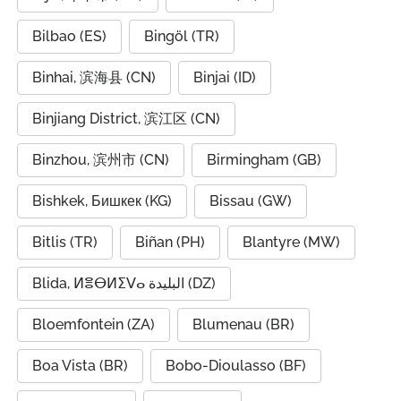
Bilbao (ES)
Bingöl (TR)
Binhai, 滨海县 (CN)
Binjai (ID)
Binjiang District, 滨江区 (CN)
Binzhou, 滨州市 (CN)
Birmingham (GB)
Bishkek, Бишкек (KG)
Bissau (GW)
Bitlis (TR)
Biñan (PH)
Blantyre (MW)
Blida, ⵍⴻⴱⵍⵉⴸⴰ البليدة (DZ)
Bloemfontein (ZA)
Blumenau (BR)
Boa Vista (BR)
Bobo-Dioulasso (BF)