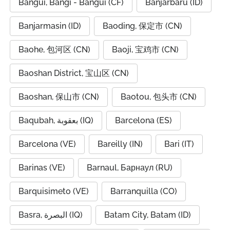
Bangui, Bangî - Bangui (CF)
Banjarbaru (ID)
Banjarmasin (ID)
Baoding, 保定市 (CN)
Baohe, 包河区 (CN)
Baoji, 宝鸡市 (CN)
Baoshan District, 宝山区 (CN)
Baoshan, 保山市 (CN)
Baotou, 包头市 (CN)
Baqubah, بعقوبة (IQ)
Barcelona (ES)
Barcelona (VE)
Bareilly (IN)
Bari (IT)
Barinas (VE)
Barnaul, Барнаул (RU)
Barquisimeto (VE)
Barranquilla (CO)
Basra, البصرة (IQ)
Batam City, Batam (ID)