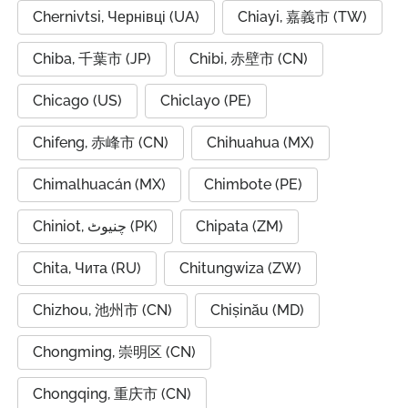
Chernivtsi, Чернівці (UA)
Chiayi, 嘉義市 (TW)
Chiba, 千葉市 (JP)
Chibi, 赤壁市 (CN)
Chicago (US)
Chiclayo (PE)
Chifeng, 赤峰市 (CN)
Chihuahua (MX)
Chimalhuacán (MX)
Chimbote (PE)
Chiniot, چنیوٹ (PK)
Chipata (ZM)
Chita, Чита (RU)
Chitungwiza (ZW)
Chizhou, 池州市 (CN)
Chișinău (MD)
Chongming, 崇明区 (CN)
Chongqing, 重庆市 (CN)