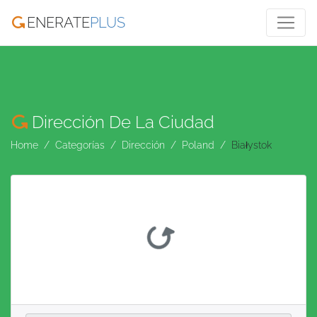
ENERATE
PLUS
Dirección De La Ciudad
Home
Categorías
Dirección
Poland
Białystok