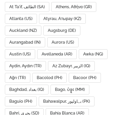
At Ta'if, الطائف (SA)
Athens, Αθήνα (GR)
Atlanta (US)
Atyrau, Атырау (KZ)
Auckland (NZ)
Augsburg (DE)
Aurangabad (IN)
Aurora (US)
Austin (US)
Avellaneda (AR)
Awka (NG)
Aydin, Aydın (TR)
Az Zubayr, الزبير (IQ)
Ağrı (TR)
Bacolod (PH)
Bacoor (PH)
Baghdad, بغداد (IQ)
Bago, ပဲခူး (MM)
Baguio (PH)
Bahawalpur, بہاولپور (PK)
Bahri, بحري (SD)
Bahía Blanca (AR)