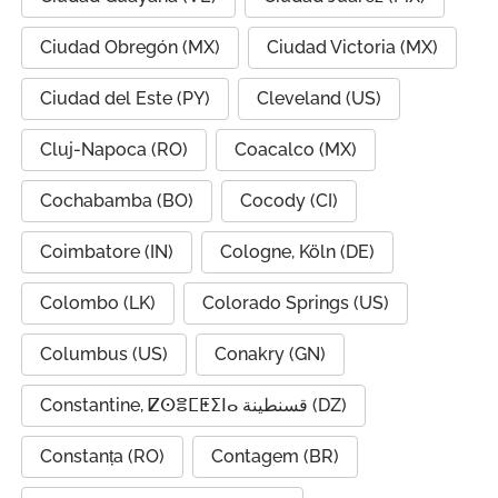
Ciudad Obregón (MX)
Ciudad Victoria (MX)
Ciudad del Este (PY)
Cleveland (US)
Cluj-Napoca (RO)
Coacalco (MX)
Cochabamba (BO)
Cocody (CI)
Coimbatore (IN)
Cologne, Köln (DE)
Colombo (LK)
Colorado Springs (US)
Columbus (US)
Conakry (GN)
Constantine, ⵇⵙⴻⵎⵟⵉⵏⴰ قسنطينة (DZ)
Constanța (RO)
Contagem (BR)