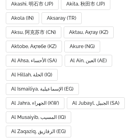
Akashi, 明石市 (JP)
Akita, 秋田市 (JP)
Akola (IN)
Aksaray (TR)
Aksu, 阿克苏市 (CN)
Aktau, Ақтау (KZ)
Aktobe, Ақтөбе (KZ)
Akure (NG)
Al Ain, العين (AE)
Al Ahsa, الأحساء (SA)
Al Hillah, الحلة (IQ)
Al Ismailiya, الإسماعيلية (EG)
Al Jubayl, الجبيل (SA)
Al Jahra, الجهراء (KW)
Al Musaiyib, المسيب (IQ)
Al Zaqaziq, الزقازيق (EG)