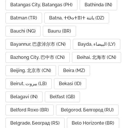
Batangas City, Batangas (PH)
Bathinda (IN)
Batman (TR)
Batna, ⵜⴱⴰⵜⴻⵏⵜ باتنة (DZ)
Bauchi (NG)
Bauru (BR)
Bayannur, 巴彦淖尔市 (CN)
Bayda, البيضاء (LY)
Bazhong City, 巴中市 (CN)
Beihai, 北海市 (CN)
Beijing, 北京市 (CN)
Beira (MZ)
Beirut, بيروت (LB)
Bekasi (ID)
Belagavi (IN)
Belfast (GB)
Belford Roxo (BR)
Belgorod, Белгород (RU)
Belgrade, Београд (RS)
Belo Horizonte (BR)