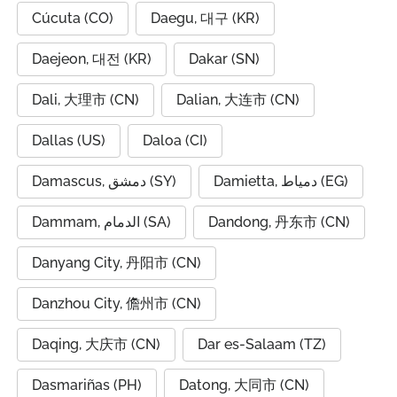
Cúcuta (CO)
Daegu, 대구 (KR)
Daejeon, 대전 (KR)
Dakar (SN)
Dali, 大理市 (CN)
Dalian, 大连市 (CN)
Dallas (US)
Daloa (CI)
Damietta, دمياط (EG)
Damascus, دمشق (SY)
Dammam, الدمام (SA)
Dandong, 丹东市 (CN)
Danyang City, 丹阳市 (CN)
Danzhou City, 儋州市 (CN)
Daqing, 大庆市 (CN)
Dar es-Salaam (TZ)
Dasmariñas (PH)
Datong, 大同市 (CN)