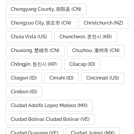
Chongyang County, 崇阳县 (CN)
Chongzuo City, 崇左市 (CN)
Christchurch (NZ)
Chula Vista (US)
Chuncheon, 춘천시 (KR)
Chuxiong, 楚雄市 (CN)
Chuzhou, 滁州市 (CN)
Chŏngjin, 청진시 (KP)
Cilacap (ID)
Cilegon (ID)
Cimahi (ID)
Cincinnati (US)
Cirebon (ID)
Ciudad Adolfo Lopez Mateos (MX)
Ciudad Bolivar, Ciudad Bolívar (VE)
Ciudad Guayana (VE)
Ciudad Juárez (MX)