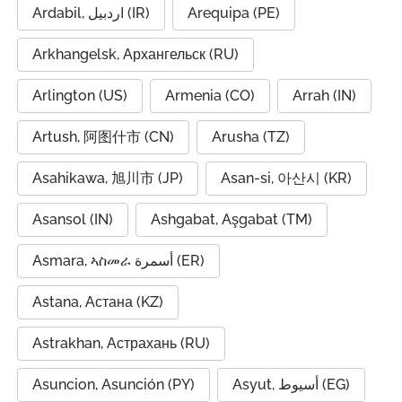
Ardabil, اردبیل (IR)
Arequipa (PE)
Arkhangelsk, Архангельск (RU)
Arlington (US)
Armenia (CO)
Arrah (IN)
Artush, 阿图什市 (CN)
Arusha (TZ)
Asahikawa, 旭川市 (JP)
Asan-si, 아산시 (KR)
Asansol (IN)
Ashgabat, Aşgabat (TM)
Asmara, ኣስመራ أسمرة (ER)
Astana, Астана (KZ)
Astrakhan, Астрахань (RU)
Asuncion, Asunción (PY)
Asyut, أسيوط (EG)