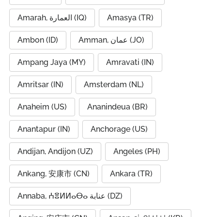
Amarah, العمارة (IQ)
Amasya (TR)
Ambon (ID)
Amman, عمان (JO)
Ampang Jaya (MY)
Amravati (IN)
Amritsar (IN)
Amsterdam (NL)
Anaheim (US)
Ananindeua (BR)
Anantapur (IN)
Anchorage (US)
Andijan, Andijon (UZ)
Angeles (PH)
Ankang, 安康市 (CN)
Ankara (TR)
Annaba, ⵄⴻⵍⵍⴰⴱⴰ عنابة (DZ)