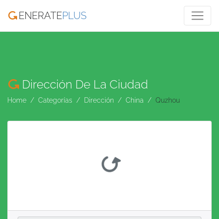
ENERATE
PLUS
Dirección De La Ciudad
Home
Categorías
Dirección
China
Quzhou