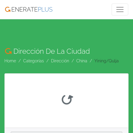
ENERATE
PLUS
Dirección De La Ciudad
Home
Categorías
Dirección
China
Yining/Qulja