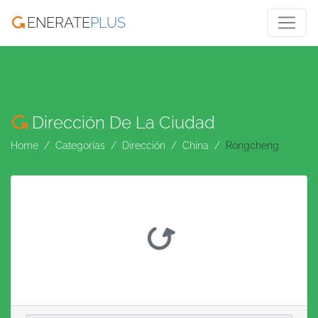
ENERATE
PLUS
Dirección De La Ciudad
Home
Categorías
Dirección
China
Rongcheng