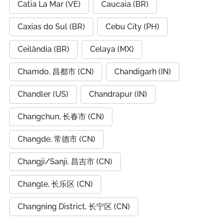
Catia La Mar (VE)
Caucaia (BR)
Caxias do Sul (BR)
Cebu City (PH)
Ceilândia (BR)
Celaya (MX)
Chamdo, 昌都市 (CN)
Chandigarh (IN)
Chandler (US)
Chandrapur (IN)
Changchun, 长春市 (CN)
Changde, 常德市 (CN)
Changji/Sanji, 昌吉市 (CN)
Changle, 长乐区 (CN)
Changning District, 长宁区 (CN)