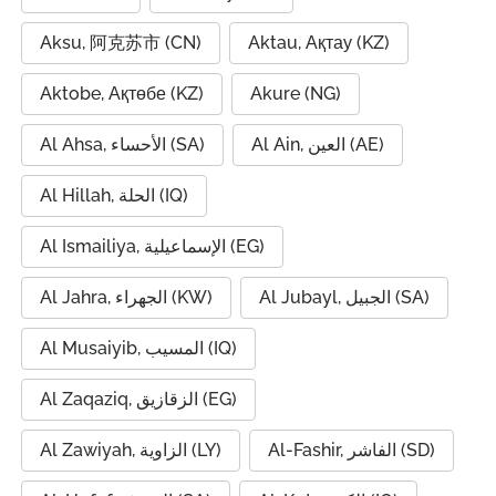
Aksu, 阿克苏市 (CN)
Aktau, Ақтау (KZ)
Aktobe, Ақтөбе (KZ)
Akure (NG)
Al Ain, العين (AE)
Al Ahsa, الأحساء (SA)
Al Hillah, الحلة (IQ)
Al Ismailiya, الإسماعيلية (EG)
Al Jubayl, الجبيل (SA)
Al Jahra, الجهراء (KW)
Al Musaiyib, المسيب (IQ)
Al Zaqaziq, الزقازيق (EG)
Al-Fashir, الفاشر (SD)
Al Zawiyah, الزاوية (LY)