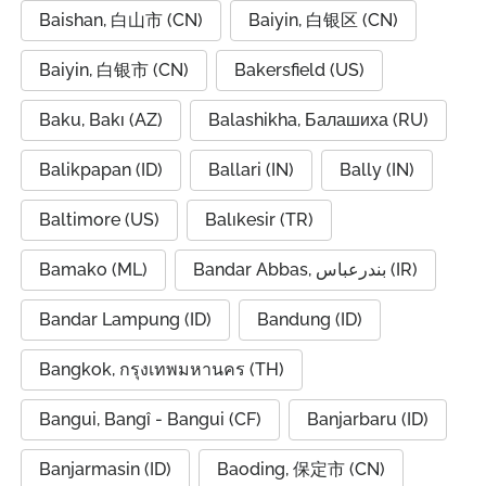
Baishan, 白山市 (CN)
Baiyin, 白银区 (CN)
Baiyin, 白银市 (CN)
Bakersfield (US)
Baku, Bakı (AZ)
Balashikha, Балашиха (RU)
Balikpapan (ID)
Ballari (IN)
Bally (IN)
Baltimore (US)
Balıkesir (TR)
Bamako (ML)
Bandar Abbas, بندرعباس (IR)
Bandar Lampung (ID)
Bandung (ID)
Bangkok, กรุงเทพมหานคร (TH)
Bangui, Bangî - Bangui (CF)
Banjarbaru (ID)
Banjarmasin (ID)
Baoding, 保定市 (CN)