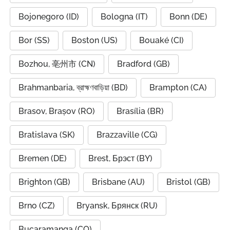
Bojonegoro (ID)
Bologna (IT)
Bonn (DE)
Bor (SS)
Boston (US)
Bouaké (CI)
Bozhou, 亳州市 (CN)
Bradford (GB)
Brahmanbaria, ব্রাহ্মণবাড়িয়া (BD)
Brampton (CA)
Brasov, Brașov (RO)
Brasília (BR)
Bratislava (SK)
Brazzaville (CG)
Bremen (DE)
Brest, Брэст (BY)
Brighton (GB)
Brisbane (AU)
Bristol (GB)
Brno (CZ)
Bryansk, Брянск (RU)
Bucaramanga (CO)