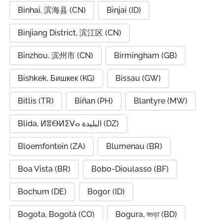
Binhai, 滨海县 (CN)
Binjai (ID)
Binjiang District, 滨江区 (CN)
Binzhou, 滨州市 (CN)
Birmingham (GB)
Bishkek, Бишкек (KG)
Bissau (GW)
Bitlis (TR)
Biñan (PH)
Blantyre (MW)
Blida, ⵍⴻⴱⵍⵉⴸⴰ البليدة (DZ)
Bloemfontein (ZA)
Blumenau (BR)
Boa Vista (BR)
Bobo-Dioulasso (BF)
Bochum (DE)
Bogor (ID)
Bogota, Bogotá (CO)
Bogura, বগুড়া (BD)