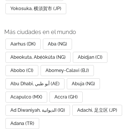
Yokosuka, 横須賀市 (JP)
Más ciudades en el mundo
Aarhus (DK)
Aba (NG)
Abeokuta, Abẹ́òkúta (NG)
Abidjan (CI)
Abobo (CI)
Abomey-Calavi (BJ)
Abu Dhabi, أبو ظبي (AE)
Abuja (NG)
Acapulco (MX)
Accra (GH)
Ad Diwaniyah, الديوانية (IQ)
Adachi, 足立区 (JP)
Adana (TR)