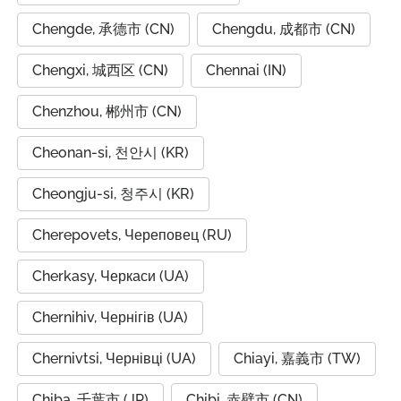
Chengde, 承德市 (CN)
Chengdu, 成都市 (CN)
Chengxi, 城西区 (CN)
Chennai (IN)
Chenzhou, 郴州市 (CN)
Cheonan-si, 천안시 (KR)
Cheongju-si, 청주시 (KR)
Cherepovets, Череповец (RU)
Cherkasy, Черкаси (UA)
Chernihiv, Чернігів (UA)
Chernivtsi, Чернівці (UA)
Chiayi, 嘉義市 (TW)
Chiba, 千葉市 (JP)
Chibi, 赤壁市 (CN)