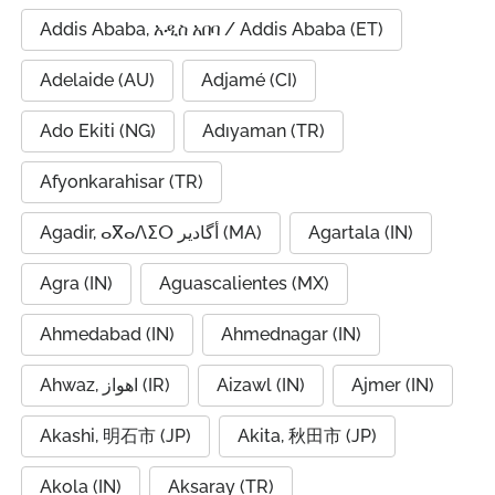
Addis Ababa, አዲስ አበባ / Addis Ababa (ET)
Adelaide (AU)
Adjamé (CI)
Ado Ekiti (NG)
Adıyaman (TR)
Afyonkarahisar (TR)
Agadir, ⴰⴳⴰⴷⵉⵔ أگادیر (MA)
Agartala (IN)
Agra (IN)
Aguascalientes (MX)
Ahmedabad (IN)
Ahmednagar (IN)
Ahwaz, اهواز (IR)
Aizawl (IN)
Ajmer (IN)
Akashi, 明石市 (JP)
Akita, 秋田市 (JP)
Akola (IN)
Aksaray (TR)