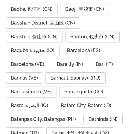
Baohe, 包河区 (CN)
Baoji, 宝鸡市 (CN)
Baoshan District, 宝山区 (CN)
Baoshan, 保山市 (CN)
Baotou, 包头市 (CN)
Baqubah, بعقوبة (IQ)
Barcelona (ES)
Barcelona (VE)
Bareilly (IN)
Bari (IT)
Barinas (VE)
Barnaul, Барнаул (RU)
Barquisimeto (VE)
Barranquilla (CO)
Basra, البصرة (IQ)
Batam City, Batam (ID)
Batangas City, Batangas (PH)
Bathinda (IN)
Batman (TR)
Batna, ⵜⴱⴰⵜⴻⵏⵜ باتنة (DZ)