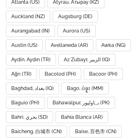
Atlanta (US)
Atyrau, Атырау (KZ)
Auckland (NZ)
Augsburg (DE)
Aurangabad (IN)
Aurora (US)
Austin (US)
Avellaneda (AR)
Awka (NG)
Aydin, Aydın (TR)
Az Zubayr, الزبير (IQ)
Ağrı (TR)
Bacolod (PH)
Bacoor (PH)
Baghdad, بغداد (IQ)
Bago, ပဲခူး (MM)
Baguio (PH)
Bahawalpur, بہاولپور (PK)
Bahri, بحري (SD)
Bahía Blanca (AR)
Baicheng, 白城市 (CN)
Baise, 百色市 (CN)