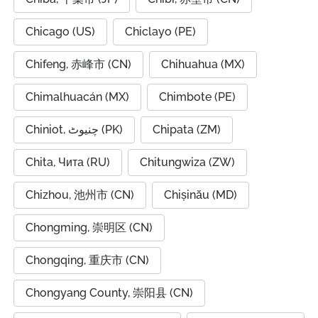
Chicago (US)
Chiclayo (PE)
Chifeng, 赤峰市 (CN)
Chihuahua (MX)
Chimalhuacán (MX)
Chimbote (PE)
Chiniot, چنیوٹ (PK)
Chipata (ZM)
Chita, Чита (RU)
Chitungwiza (ZW)
Chizhou, 池州市 (CN)
Chișinău (MD)
Chongming, 崇明区 (CN)
Chongqing, 重庆市 (CN)
Chongyang County, 崇阳县 (CN)