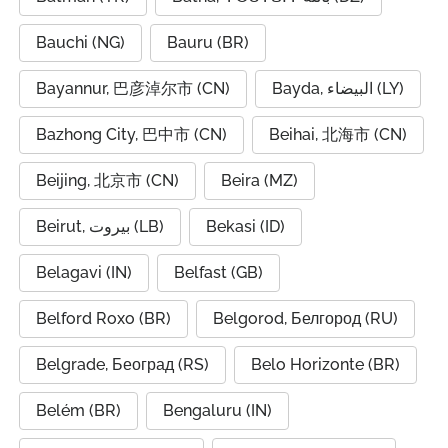
Bauchi (NG)
Bauru (BR)
Bayannur, 巴彦淖尔市 (CN)
Bayda, البيضاء (LY)
Bazhong City, 巴中市 (CN)
Beihai, 北海市 (CN)
Beijing, 北京市 (CN)
Beira (MZ)
Beirut, بيروت (LB)
Bekasi (ID)
Belagavi (IN)
Belfast (GB)
Belford Roxo (BR)
Belgorod, Белгород (RU)
Belgrade, Београд (RS)
Belo Horizonte (BR)
Belém (BR)
Bengaluru (IN)