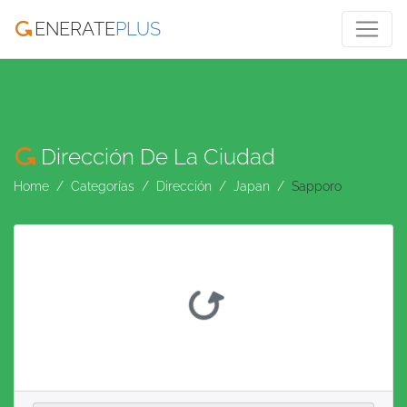
ENERATE
PLUS
Dirección De La Ciudad
Home
Categorías
Dirección
Japan
Sapporo