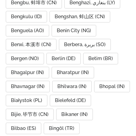
Bengbu, 蚌埠市 (CN)
Benghazi, بنغازي (LY)
Bengkulu (ID)
Bengshan, 蚌山区 (CN)
Benguela (AO)
Benin City (NG)
Benxi, 本溪市 (CN)
Berbera, بربرة (SO)
Bergen (NO)
Berlin (DE)
Betim (BR)
Bhagalpur (IN)
Bharatpur (IN)
Bhavnagar (IN)
Bhilwara (IN)
Bhopal (IN)
Białystok (PL)
Bielefeld (DE)
Bijie, 毕节市 (CN)
Bikaner (IN)
Bilbao (ES)
Bingöl (TR)