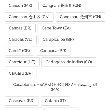
Cancún (MX)
Cangnan, 苍南县 (CN)
Cangshan, 仓山区 (CN)
Cangzhou, 沧州市 (CN)
Canoas (BR)
Cape Town (ZA)
Caracas (VE)
Carapicuíba (BR)
Cardiff (GB)
Cariacica (BR)
Carrefour (HT)
Cartagena, de Indias (CO)
Caruaru (BR)
Casablanca, ⵜⴰⴷⴷⴰⵔⵜ ⵜⵓⵎⵍⵉⵍⵜ الدار البيضاء
(MA)
Cascavel (BR)
Catania (IT)