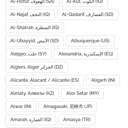
Al-Kut, الكوت (IQ)
Al-Hofuf, الهفوف (SA)
Al-Qadarif, القضارف (SD)
Al-Najaf, النجف (IQ)
Al-Shatrah, الشطرة (IQ)
Al-Ubayyid, الأبيض (SD)
Albuquerque (US)
Alexandria, الإسكندرية (EG)
Aleppo, حلب (SY)
Algiers, Alger الجزائر (DZ)
Alicante, Alacant / Alicante (ES)
Aligarh (IN)
Almaty, Алматы (KZ)
Alor Setar (MY)
Alwar (IN)
Amagasaki, 尼崎市 (JP)
Amarah, العمارة (IQ)
Amasya (TR)