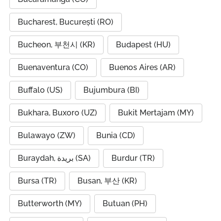
Bucharest, București (RO)
Bucheon, 부천시 (KR)
Budapest (HU)
Buenaventura (CO)
Buenos Aires (AR)
Buffalo (US)
Bujumbura (BI)
Bukhara, Buxoro (UZ)
Bukit Mertajam (MY)
Bulawayo (ZW)
Bunia (CD)
Buraydah, بريدة (SA)
Burdur (TR)
Bursa (TR)
Busan, 부산 (KR)
Butterworth (MY)
Butuan (PH)