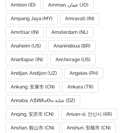
Ambon (ID)
Amman, عمان (JO)
Ampang Jaya (MY)
Amravati (IN)
Amritsar (IN)
Amsterdam (NL)
Anaheim (US)
Ananindeua (BR)
Anantapur (IN)
Anchorage (US)
Andijan, Andijon (UZ)
Angeles (PH)
Ankang, 安康市 (CN)
Ankara (TR)
Annaba, ⵄⴻⵍⵍⴰⴱⴰ عنابة (DZ)
Anqing, 安庆市 (CN)
Ansan-si, 안산시 (KR)
Anshan, 鞍山市 (CN)
Anshun, 安顺市 (CN)