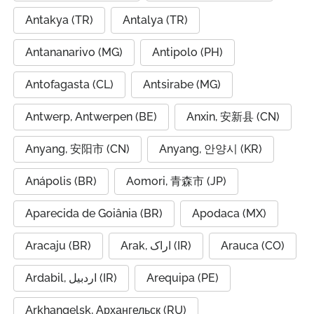
Antakya (TR)
Antalya (TR)
Antananarivo (MG)
Antipolo (PH)
Antofagasta (CL)
Antsirabe (MG)
Antwerp, Antwerpen (BE)
Anxin, 安新县 (CN)
Anyang, 安阳市 (CN)
Anyang, 안양시 (KR)
Anápolis (BR)
Aomori, 青森市 (JP)
Aparecida de Goiânia (BR)
Apodaca (MX)
Aracaju (BR)
Arak, اراک (IR)
Arauca (CO)
Ardabil, اردبیل (IR)
Arequipa (PE)
Arkhangelsk, Архангельск (RU)