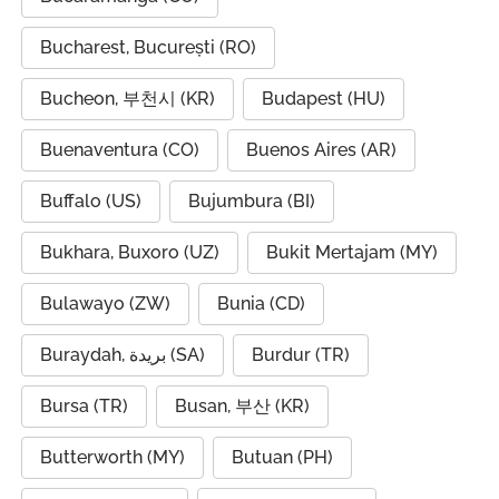
Bucharest, București (RO)
Bucheon, 부천시 (KR)
Budapest (HU)
Buenaventura (CO)
Buenos Aires (AR)
Buffalo (US)
Bujumbura (BI)
Bukhara, Buxoro (UZ)
Bukit Mertajam (MY)
Bulawayo (ZW)
Bunia (CD)
Buraydah, بريدة (SA)
Burdur (TR)
Bursa (TR)
Busan, 부산 (KR)
Butterworth (MY)
Butuan (PH)