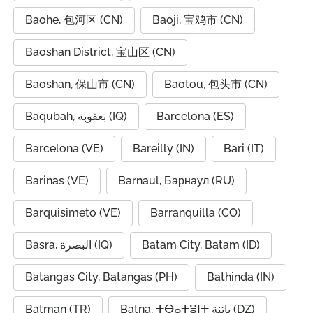
Baohe, 包河区 (CN)
Baoji, 宝鸡市 (CN)
Baoshan District, 宝山区 (CN)
Baoshan, 保山市 (CN)
Baotou, 包头市 (CN)
Baqubah, بعقوبة (IQ)
Barcelona (ES)
Barcelona (VE)
Bareilly (IN)
Bari (IT)
Barinas (VE)
Barnaul, Барнаул (RU)
Barquisimeto (VE)
Barranquilla (CO)
Basra, البصرة (IQ)
Batam City, Batam (ID)
Batangas City, Batangas (PH)
Bathinda (IN)
Batman (TR)
Batna, ⵜⴱⴰⵜⴻⵏⵜ باتنة (DZ)