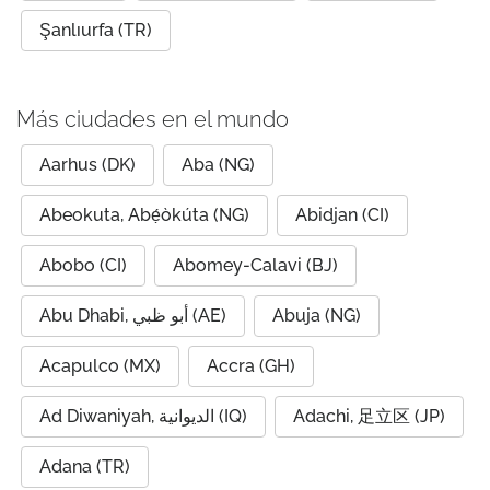
Şanlıurfa (TR)
Más ciudades en el mundo
Aarhus (DK)
Aba (NG)
Abeokuta, Abẹ́òkúta (NG)
Abidjan (CI)
Abobo (CI)
Abomey-Calavi (BJ)
Abu Dhabi, أبو ظبي (AE)
Abuja (NG)
Acapulco (MX)
Accra (GH)
Ad Diwaniyah, الديوانية (IQ)
Adachi, 足立区 (JP)
Adana (TR)