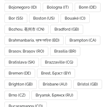
Bojonegoro (ID)
Bologna (IT)
Bonn (DE)
Bor (SS)
Boston (US)
Bouaké (CI)
Bozhou, 亳州市 (CN)
Bradford (GB)
Brahmanbaria, ব্রাহ্মণবাড়িয়া (BD)
Brampton (CA)
Brasov, Brașov (RO)
Brasília (BR)
Bratislava (SK)
Brazzaville (CG)
Bremen (DE)
Brest, Брэст (BY)
Brighton (GB)
Brisbane (AU)
Bristol (GB)
Brno (CZ)
Bryansk, Брянск (RU)
Bucaramanga (CO)