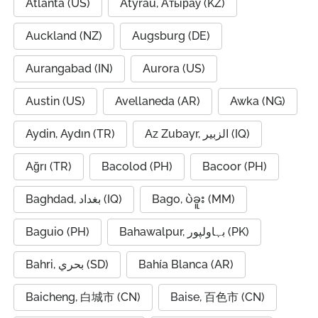
Atlanta (US)
Atyrau, Атырау (KZ)
Auckland (NZ)
Augsburg (DE)
Aurangabad (IN)
Aurora (US)
Austin (US)
Avellaneda (AR)
Awka (NG)
Aydin, Aydın (TR)
Az Zubayr, الزبير (IQ)
Ağrı (TR)
Bacolod (PH)
Bacoor (PH)
Baghdad, بغداد (IQ)
Bago, ပဲခူး (MM)
Baguio (PH)
Bahawalpur, بہاولپور (PK)
Bahri, بحري (SD)
Bahía Blanca (AR)
Baicheng, 白城市 (CN)
Baise, 百色市 (CN)