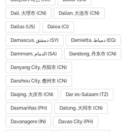
Dali, 大理市 (CN)
Dalian, 大连市 (CN)
Dallas (US)
Daloa (CI)
Damietta, دمياط (EG)
Damascus, دمشق (SY)
Dammam, الدمام (SA)
Dandong, 丹东市 (CN)
Danyang City, 丹阳市 (CN)
Danzhou City, 儋州市 (CN)
Daqing, 大庆市 (CN)
Dar es-Salaam (TZ)
Dasmariñas (PH)
Datong, 大同市 (CN)
Davanagere (IN)
Davao City (PH)