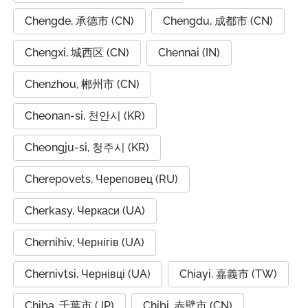
Chengde, 承德市 (CN)
Chengdu, 成都市 (CN)
Chengxi, 城西区 (CN)
Chennai (IN)
Chenzhou, 郴州市 (CN)
Cheonan-si, 천안시 (KR)
Cheongju-si, 청주시 (KR)
Cherepovets, Череповец (RU)
Cherkasy, Черкаси (UA)
Chernihiv, Чернігів (UA)
Chernivtsi, Чернівці (UA)
Chiayi, 嘉義市 (TW)
Chiba, 千葉市 (JP)
Chibi, 赤壁市 (CN)