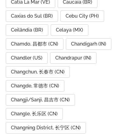
Catia La Mar (VE)
Caucaia (BR)
Caxias do Sul (BR)
Cebu City (PH)
Ceilândia (BR)
Celaya (MX)
Chamdo, 昌都市 (CN)
Chandigarh (IN)
Chandler (US)
Chandrapur (IN)
Changchun, 长春市 (CN)
Changde, 常德市 (CN)
Changji/Sanji, 昌吉市 (CN)
Changle, 长乐区 (CN)
Changning District, 长宁区 (CN)