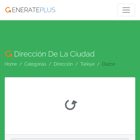
ENERATE
PLUS
Dirección De La Ciudad
Home
Categorías
Dirección
Türkiye
Düzce