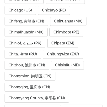
Chicago (US)
Chiclayo (PE)
Chifeng, 赤峰市 (CN)
Chihuahua (MX)
Chimalhuacán (MX)
Chimbote (PE)
Chiniot, چنیوٹ (PK)
Chipata (ZM)
Chita, Чита (RU)
Chitungwiza (ZW)
Chizhou, 池州市 (CN)
Chișinău (MD)
Chongming, 崇明区 (CN)
Chongqing, 重庆市 (CN)
Chongyang County, 崇阳县 (CN)