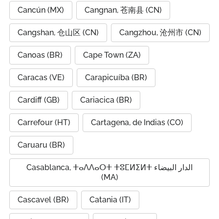
Cancún (MX)
Cangnan, 苍南县 (CN)
Cangshan, 仓山区 (CN)
Cangzhou, 沧州市 (CN)
Canoas (BR)
Cape Town (ZA)
Caracas (VE)
Carapicuíba (BR)
Cardiff (GB)
Cariacica (BR)
Carrefour (HT)
Cartagena, de Indias (CO)
Caruaru (BR)
Casablanca, ⵜⴰⴷⴷⴰⵔⵜ ⵜⵓⵎⵍⵉⵍⵜ الدار البيضاء
(MA)
Cascavel (BR)
Catania (IT)