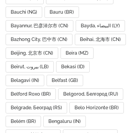
Bauchi (NG)
Bauru (BR)
Bayannur, 巴彦淖尔市 (CN)
Bayda, البيضاء (LY)
Bazhong City, 巴中市 (CN)
Beihai, 北海市 (CN)
Beijing, 北京市 (CN)
Beira (MZ)
Beirut, بيروت (LB)
Bekasi (ID)
Belagavi (IN)
Belfast (GB)
Belford Roxo (BR)
Belgorod, Белгород (RU)
Belgrade, Београд (RS)
Belo Horizonte (BR)
Belém (BR)
Bengaluru (IN)