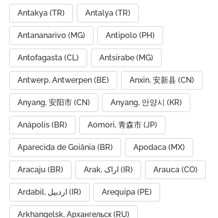
Antakya (TR)
Antalya (TR)
Antananarivo (MG)
Antipolo (PH)
Antofagasta (CL)
Antsirabe (MG)
Antwerp, Antwerpen (BE)
Anxin, 安新县 (CN)
Anyang, 安阳市 (CN)
Anyang, 안양시 (KR)
Anápolis (BR)
Aomori, 青森市 (JP)
Aparecida de Goiânia (BR)
Apodaca (MX)
Aracaju (BR)
Arak, اراک (IR)
Arauca (CO)
Ardabil, اردبیل (IR)
Arequipa (PE)
Arkhangelsk, Архангельск (RU)