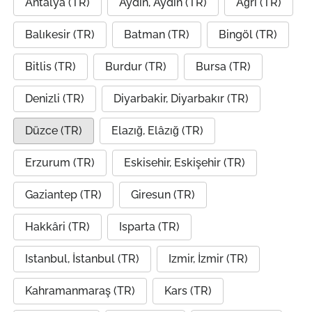
Antalya (TR)
Aydin, Aydın (TR)
Ağrı (TR)
Balıkesir (TR)
Batman (TR)
Bingöl (TR)
Bitlis (TR)
Burdur (TR)
Bursa (TR)
Denizli (TR)
Diyarbakir, Diyarbakır (TR)
Düzce (TR)
Elazığ, Elâzığ (TR)
Erzurum (TR)
Eskisehir, Eskişehir (TR)
Gaziantep (TR)
Giresun (TR)
Hakkâri (TR)
Isparta (TR)
Istanbul, İstanbul (TR)
Izmir, İzmir (TR)
Kahramanmaraş (TR)
Kars (TR)