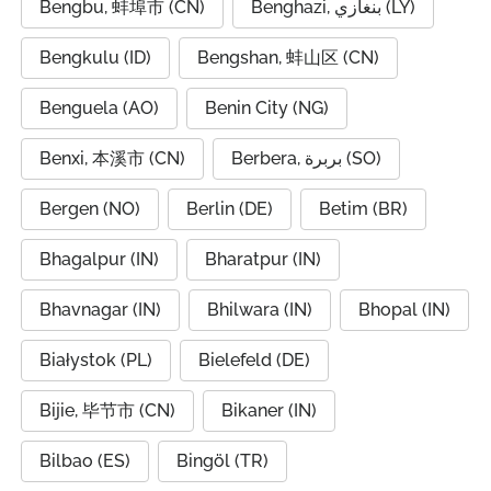
Bengbu, 蚌埠市 (CN)
Benghazi, بنغازي (LY)
Bengkulu (ID)
Bengshan, 蚌山区 (CN)
Benguela (AO)
Benin City (NG)
Benxi, 本溪市 (CN)
Berbera, بربرة (SO)
Bergen (NO)
Berlin (DE)
Betim (BR)
Bhagalpur (IN)
Bharatpur (IN)
Bhavnagar (IN)
Bhilwara (IN)
Bhopal (IN)
Białystok (PL)
Bielefeld (DE)
Bijie, 毕节市 (CN)
Bikaner (IN)
Bilbao (ES)
Bingöl (TR)