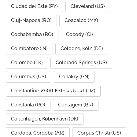
Ciudad del Este (PY)
Cleveland (US)
Cluj-Napoca (RO)
Coacalco (MX)
Cochabamba (BO)
Cocody (CI)
Coimbatore (IN)
Cologne, Köln (DE)
Colombo (LK)
Colorado Springs (US)
Columbus (US)
Conakry (GN)
Constantine, ⵇⵙⴻⵎⵟⵉⵏⴰ قسنطينة (DZ)
Constanța (RO)
Contagem (BR)
Copenhagen, København (DK)
Cordoba, Córdoba (AR)
Corpus Christi (US)