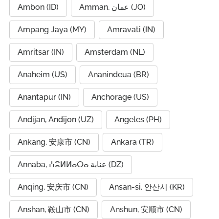
Ambon (ID)
Amman, عمان (JO)
Ampang Jaya (MY)
Amravati (IN)
Amritsar (IN)
Amsterdam (NL)
Anaheim (US)
Ananindeua (BR)
Anantapur (IN)
Anchorage (US)
Andijan, Andijon (UZ)
Angeles (PH)
Ankang, 安康市 (CN)
Ankara (TR)
Annaba, ⵄⴻⵍⵍⴰⴱⴰ عنابة (DZ)
Anqing, 安庆市 (CN)
Ansan-si, 안산시 (KR)
Anshan, 鞍山市 (CN)
Anshun, 安顺市 (CN)