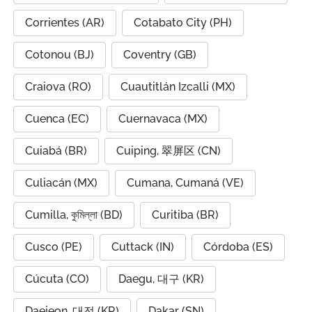
Corrientes (AR)
Cotabato City (PH)
Cotonou (BJ)
Coventry (GB)
Craiova (RO)
Cuautitlán Izcalli (MX)
Cuenca (EC)
Cuernavaca (MX)
Cuiabá (BR)
Cuiping, 翠屏区 (CN)
Culiacán (MX)
Cumana, Cumaná (VE)
Cumilla, কুমিল্লা (BD)
Curitiba (BR)
Cusco (PE)
Cuttack (IN)
Córdoba (ES)
Cúcuta (CO)
Daegu, 대구 (KR)
Daejeon, 대전 (KR)
Dakar (SN)