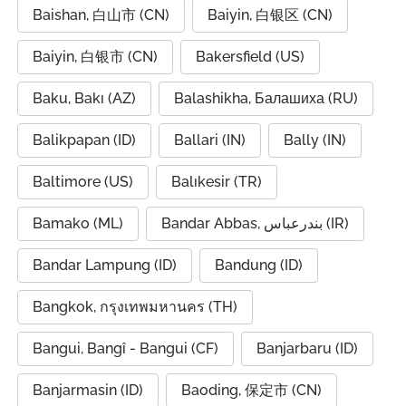
Baishan, 白山市 (CN)
Baiyin, 白银区 (CN)
Baiyin, 白银市 (CN)
Bakersfield (US)
Baku, Bakı (AZ)
Balashikha, Балашиха (RU)
Balikpapan (ID)
Ballari (IN)
Bally (IN)
Baltimore (US)
Balıkesir (TR)
Bamako (ML)
Bandar Abbas, بندرعباس (IR)
Bandar Lampung (ID)
Bandung (ID)
Bangkok, กรุงเทพมหานคร (TH)
Bangui, Bangî - Bangui (CF)
Banjarbaru (ID)
Banjarmasin (ID)
Baoding, 保定市 (CN)