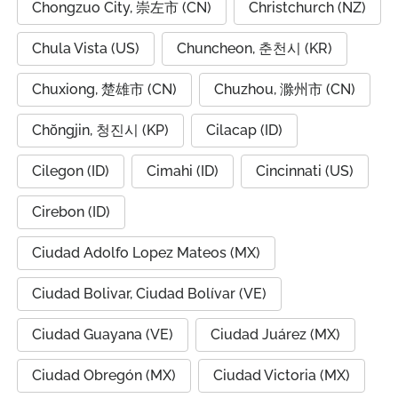
Chongzuo City, 崇左市 (CN)
Christchurch (NZ)
Chula Vista (US)
Chuncheon, 춘천시 (KR)
Chuxiong, 楚雄市 (CN)
Chuzhou, 滁州市 (CN)
Chŏngjin, 청진시 (KP)
Cilacap (ID)
Cilegon (ID)
Cimahi (ID)
Cincinnati (US)
Cirebon (ID)
Ciudad Adolfo Lopez Mateos (MX)
Ciudad Bolivar, Ciudad Bolívar (VE)
Ciudad Guayana (VE)
Ciudad Juárez (MX)
Ciudad Obregón (MX)
Ciudad Victoria (MX)