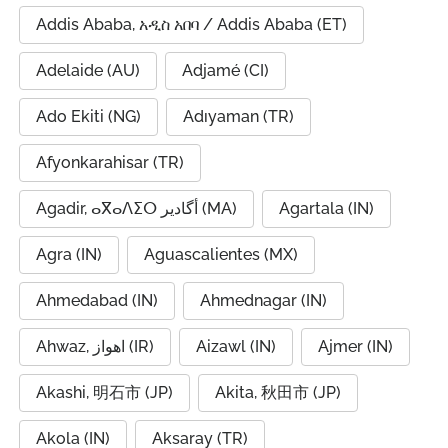
Addis Ababa, አዲስ አበባ / Addis Ababa (ET)
Adelaide (AU)
Adjamé (CI)
Ado Ekiti (NG)
Adıyaman (TR)
Afyonkarahisar (TR)
Agadir, ⴰⴳⴰⴷⵉⵔ أگادیر (MA)
Agartala (IN)
Agra (IN)
Aguascalientes (MX)
Ahmedabad (IN)
Ahmednagar (IN)
Ahwaz, اهواز (IR)
Aizawl (IN)
Ajmer (IN)
Akashi, 明石市 (JP)
Akita, 秋田市 (JP)
Akola (IN)
Aksaray (TR)