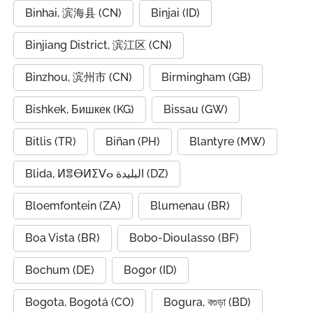
Binhai, 滨海县 (CN)
Binjai (ID)
Binjiang District, 滨江区 (CN)
Binzhou, 滨州市 (CN)
Birmingham (GB)
Bishkek, Бишкек (KG)
Bissau (GW)
Bitlis (TR)
Biñan (PH)
Blantyre (MW)
Blida, ⵍⴻⴱⵍⵉⴸⴰ البليدة (DZ)
Bloemfontein (ZA)
Blumenau (BR)
Boa Vista (BR)
Bobo-Dioulasso (BF)
Bochum (DE)
Bogor (ID)
Bogota, Bogotá (CO)
Bogura, বগুড়া (BD)