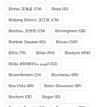
Binhai, 滨海县 (CN)
Binjai (ID)
Binjiang District, 滨江区 (CN)
Binzhou, 滨州市 (CN)
Birmingham (GB)
Bishkek, Бишкек (KG)
Bissau (GW)
Bitlis (TR)
Biñan (PH)
Blantyre (MW)
Blida, ⵍⴻⴱⵍⵉⴸⴰ البليدة (DZ)
Bloemfontein (ZA)
Blumenau (BR)
Boa Vista (BR)
Bobo-Dioulasso (BF)
Bochum (DE)
Bogor (ID)