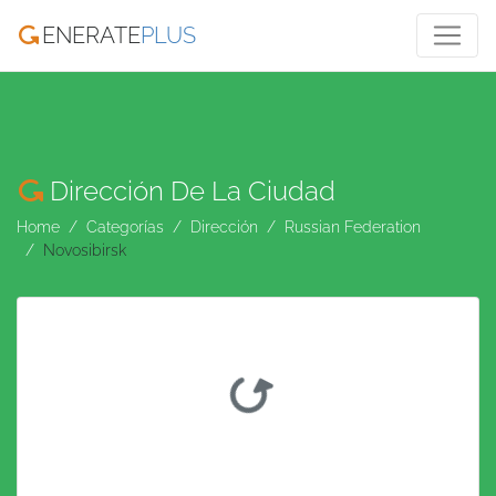
ENERATE
PLUS
Dirección De La Ciudad
Home
Categorías
Dirección
Russian Federation
Novosibirsk