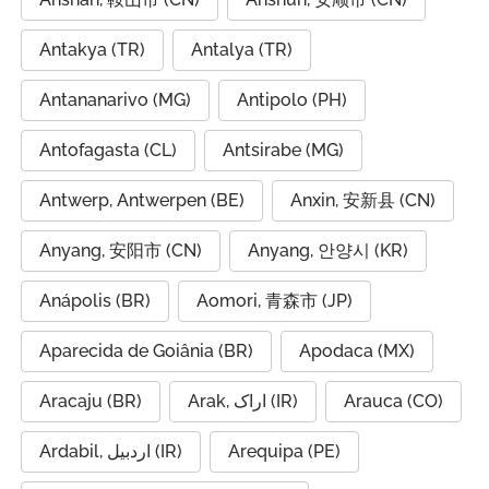
Antakya (TR)
Antalya (TR)
Antananarivo (MG)
Antipolo (PH)
Antofagasta (CL)
Antsirabe (MG)
Antwerp, Antwerpen (BE)
Anxin, 安新县 (CN)
Anyang, 安阳市 (CN)
Anyang, 안양시 (KR)
Anápolis (BR)
Aomori, 青森市 (JP)
Aparecida de Goiânia (BR)
Apodaca (MX)
Aracaju (BR)
Arak, اراک (IR)
Arauca (CO)
Ardabil, اردبیل (IR)
Arequipa (PE)