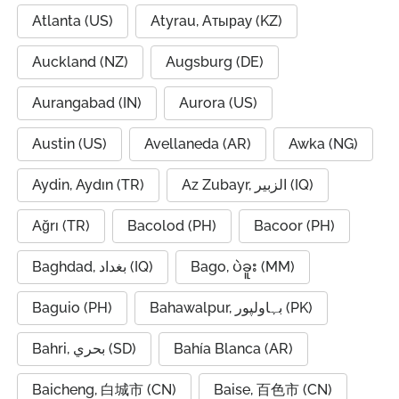
Atlanta (US)
Atyrau, Атырау (KZ)
Auckland (NZ)
Augsburg (DE)
Aurangabad (IN)
Aurora (US)
Austin (US)
Avellaneda (AR)
Awka (NG)
Aydin, Aydın (TR)
Az Zubayr, الزبير (IQ)
Ağrı (TR)
Bacolod (PH)
Bacoor (PH)
Baghdad, بغداد (IQ)
Bago, ပဲခူး (MM)
Baguio (PH)
Bahawalpur, بہاولپور (PK)
Bahri, بحري (SD)
Bahía Blanca (AR)
Baicheng, 白城市 (CN)
Baise, 百色市 (CN)