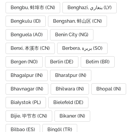
Bengbu, 蚌埠市 (CN)
Benghazi, بنغازي (LY)
Bengkulu (ID)
Bengshan, 蚌山区 (CN)
Benguela (AO)
Benin City (NG)
Benxi, 本溪市 (CN)
Berbera, بربرة (SO)
Bergen (NO)
Berlin (DE)
Betim (BR)
Bhagalpur (IN)
Bharatpur (IN)
Bhavnagar (IN)
Bhilwara (IN)
Bhopal (IN)
Białystok (PL)
Bielefeld (DE)
Bijie, 毕节市 (CN)
Bikaner (IN)
Bilbao (ES)
Bingöl (TR)