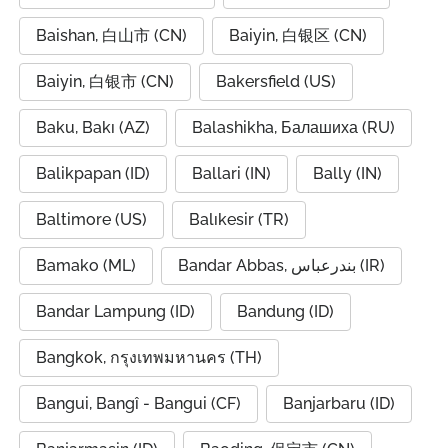
Baishan, 白山市 (CN)
Baiyin, 白银区 (CN)
Baiyin, 白银市 (CN)
Bakersfield (US)
Baku, Bakı (AZ)
Balashikha, Балашиха (RU)
Balikpapan (ID)
Ballari (IN)
Bally (IN)
Baltimore (US)
Balıkesir (TR)
Bamako (ML)
Bandar Abbas, بندرعباس (IR)
Bandar Lampung (ID)
Bandung (ID)
Bangkok, กรุงเทพมหานคร (TH)
Bangui, Bangî - Bangui (CF)
Banjarbaru (ID)