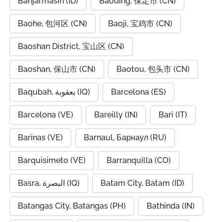
Banjarmasin (ID)
Baoding, 保定市 (CN)
Baohe, 包河区 (CN)
Baoji, 宝鸡市 (CN)
Baoshan District, 宝山区 (CN)
Baoshan, 保山市 (CN)
Baotou, 包头市 (CN)
Baqubah, بعقوبة (IQ)
Barcelona (ES)
Barcelona (VE)
Bareilly (IN)
Bari (IT)
Barinas (VE)
Barnaul, Барнаул (RU)
Barquisimeto (VE)
Barranquilla (CO)
Basra, البصرة (IQ)
Batam City, Batam (ID)
Batangas City, Batangas (PH)
Bathinda (IN)