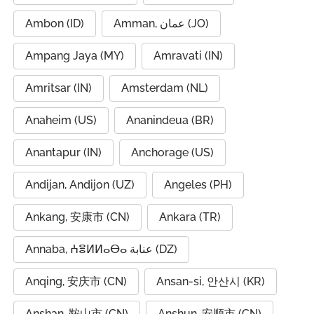
Ambon (ID)
Amman, عمان (JO)
Ampang Jaya (MY)
Amravati (IN)
Amritsar (IN)
Amsterdam (NL)
Anaheim (US)
Ananindeua (BR)
Anantapur (IN)
Anchorage (US)
Andijan, Andijon (UZ)
Angeles (PH)
Ankang, 安康市 (CN)
Ankara (TR)
Annaba, ⵄⴻⵍⵍⴰⴱⴰ عنابة (DZ)
Anqing, 安庆市 (CN)
Ansan-si, 안산시 (KR)
Anshan, 鞍山市 (CN)
Anshun, 安顺市 (CN)