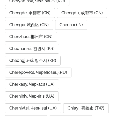
Chelyabinsk, Челябинск (RU)
Chengde, 承德市 (CN)
Chengdu, 成都市 (CN)
Chengxi, 城西区 (CN)
Chennai (IN)
Chenzhou, 郴州市 (CN)
Cheonan-si, 천안시 (KR)
Cheongju-si, 청주시 (KR)
Cherepovets, Череповец (RU)
Cherkasy, Черкаси (UA)
Chernihiv, Чернігів (UA)
Chernivtsi, Чернівці (UA)
Chiayi, 嘉義市 (TW)