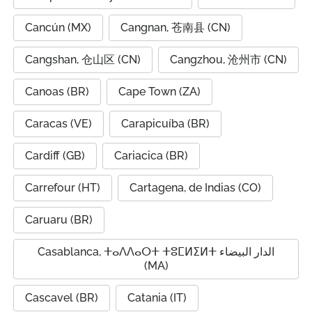
Cancún (MX)
Cangnan, 苍南县 (CN)
Cangshan, 仓山区 (CN)
Cangzhou, 沧州市 (CN)
Canoas (BR)
Cape Town (ZA)
Caracas (VE)
Carapicuíba (BR)
Cardiff (GB)
Cariacica (BR)
Carrefour (HT)
Cartagena, de Indias (CO)
Caruaru (BR)
Casablanca, ⵜⴰⴷⴷⴰⵔⵜ ⵜⵓⵎⵍⵉⵍⵜ الدار البيضاء
(MA)
Cascavel (BR)
Catania (IT)