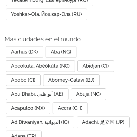
Yekaterinburg, Екатеринбург (RU)
Yoshkar-Ola, Йошкар-Ола (RU)
Más ciudades en el mundo
Aarhus (DK)
Aba (NG)
Abeokuta, Abẹ́òkúta (NG)
Abidjan (CI)
Abobo (CI)
Abomey-Calavi (BJ)
Abu Dhabi, أبو ظبي (AE)
Abuja (NG)
Acapulco (MX)
Accra (GH)
Ad Diwaniyah, الديوانية (IQ)
Adachi, 足立区 (JP)
Adana (TR)