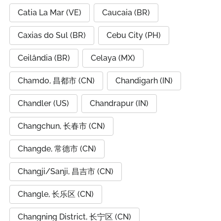
Catia La Mar (VE)
Caucaia (BR)
Caxias do Sul (BR)
Cebu City (PH)
Ceilândia (BR)
Celaya (MX)
Chamdo, 昌都市 (CN)
Chandigarh (IN)
Chandler (US)
Chandrapur (IN)
Changchun, 长春市 (CN)
Changde, 常德市 (CN)
Changji/Sanji, 昌吉市 (CN)
Changle, 长乐区 (CN)
Changning District, 长宁区 (CN)