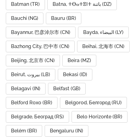
Batman (TR)
Batna, ⵜⴱⴰⵜⴻⵏⵜ باتنة (DZ)
Bauchi (NG)
Bauru (BR)
Bayannur, 巴彦淖尔市 (CN)
Bayda, البيضاء (LY)
Bazhong City, 巴中市 (CN)
Beihai, 北海市 (CN)
Beijing, 北京市 (CN)
Beira (MZ)
Beirut, بيروت (LB)
Bekasi (ID)
Belagavi (IN)
Belfast (GB)
Belford Roxo (BR)
Belgorod, Белгород (RU)
Belgrade, Београд (RS)
Belo Horizonte (BR)
Belém (BR)
Bengaluru (IN)