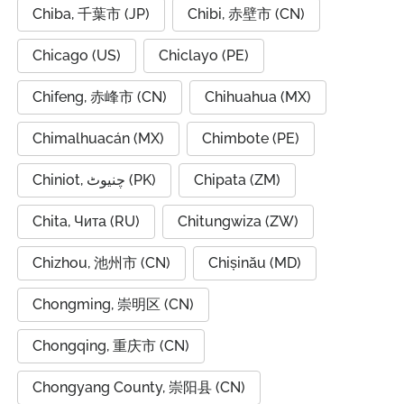
Chiba, 千葉市 (JP)
Chibi, 赤壁市 (CN)
Chicago (US)
Chiclayo (PE)
Chifeng, 赤峰市 (CN)
Chihuahua (MX)
Chimalhuacán (MX)
Chimbote (PE)
Chiniot, چنیوٹ (PK)
Chipata (ZM)
Chita, Чита (RU)
Chitungwiza (ZW)
Chizhou, 池州市 (CN)
Chișinău (MD)
Chongming, 崇明区 (CN)
Chongqing, 重庆市 (CN)
Chongyang County, 崇阳县 (CN)