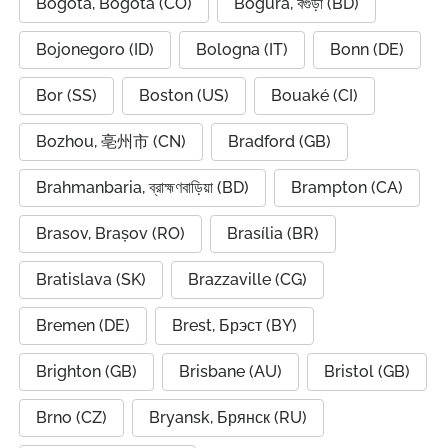
Bogota, Bogotá (CO)
Bogura, বগুড়া (BD)
Bojonegoro (ID)
Bologna (IT)
Bonn (DE)
Bor (SS)
Boston (US)
Bouaké (CI)
Bozhou, 亳州市 (CN)
Bradford (GB)
Brahmanbaria, ব্রাহ্মণবাড়িয়া (BD)
Brampton (CA)
Brasov, Brașov (RO)
Brasília (BR)
Bratislava (SK)
Brazzaville (CG)
Bremen (DE)
Brest, Брэст (BY)
Brighton (GB)
Brisbane (AU)
Bristol (GB)
Brno (CZ)
Bryansk, Брянск (RU)