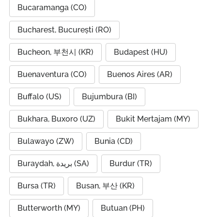
Bucaramanga (CO)
Bucharest, București (RO)
Bucheon, 부천시 (KR)
Budapest (HU)
Buenaventura (CO)
Buenos Aires (AR)
Buffalo (US)
Bujumbura (BI)
Bukhara, Buxoro (UZ)
Bukit Mertajam (MY)
Bulawayo (ZW)
Bunia (CD)
Buraydah, بريدة (SA)
Burdur (TR)
Bursa (TR)
Busan, 부산 (KR)
Butterworth (MY)
Butuan (PH)