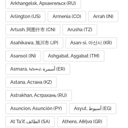
Arkhangelsk, Архангельск (RU)
Arlington (US)
Armenia (CO)
Arrah (IN)
Artush, 阿图什市 (CN)
Arusha (TZ)
Asahikawa, 旭川市 (JP)
Asan-si, 아산시 (KR)
Asansol (IN)
Ashgabat, Aşgabat (TM)
Asmara, ኣስመራ أسمرة (ER)
Astana, Астана (KZ)
Astrakhan, Астрахань (RU)
Asuncion, Asunción (PY)
Asyut, أسيوط (EG)
At Ta'if, الطائف (SA)
Athens, Αθήνα (GR)