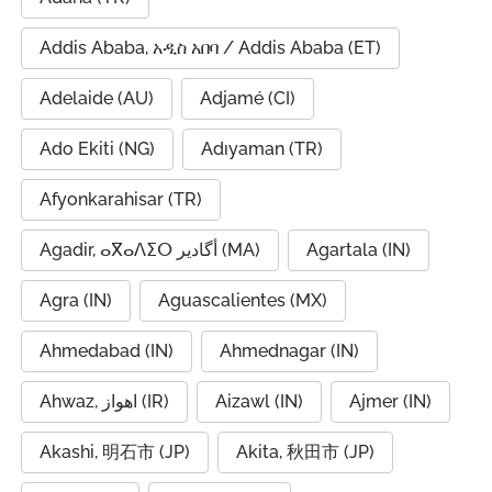
Addis Ababa, አዲስ አበባ / Addis Ababa (ET)
Adelaide (AU)
Adjamé (CI)
Ado Ekiti (NG)
Adıyaman (TR)
Afyonkarahisar (TR)
Agadir, ⴰⴳⴰⴷⵉⵔ أگادیر (MA)
Agartala (IN)
Agra (IN)
Aguascalientes (MX)
Ahmedabad (IN)
Ahmednagar (IN)
Ahwaz, اهواز (IR)
Aizawl (IN)
Ajmer (IN)
Akashi, 明石市 (JP)
Akita, 秋田市 (JP)