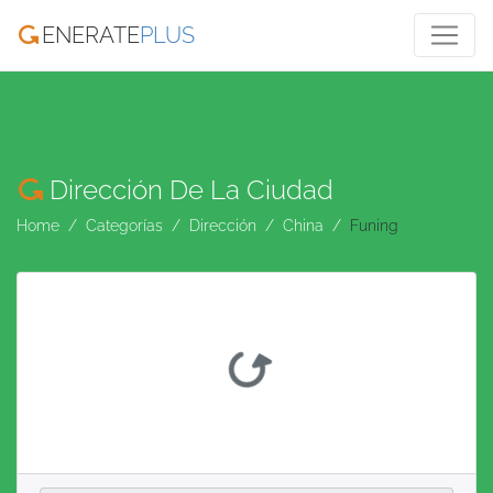
ENERATE
PLUS
Dirección De La Ciudad
Home
Categorías
Dirección
China
Funing