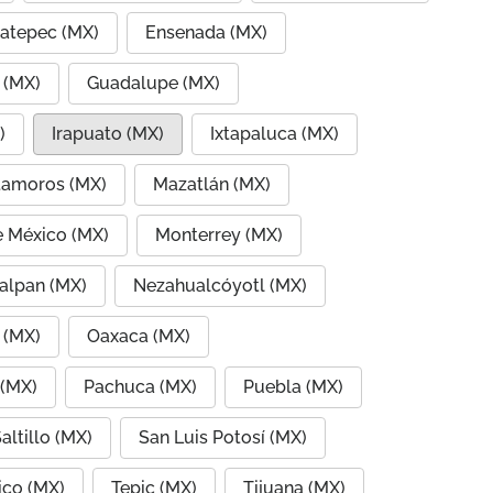
atepec (MX)
Ensenada (MX)
 (MX)
Guadalupe (MX)
)
Irapuato (MX)
Ixtapaluca (MX)
amoros (MX)
Mazatlán (MX)
e México (MX)
Monterrey (MX)
alpan (MX)
Nezahualcóyotl (MX)
 (MX)
Oaxaca (MX)
 (MX)
Pachuca (MX)
Puebla (MX)
altillo (MX)
San Luis Potosí (MX)
co (MX)
Tepic (MX)
Tijuana (MX)