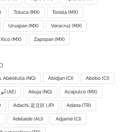
)
Toluca (MX)
Tonalá (MX)
Uruapan (MX)
Veracruz (MX)
Xico (MX)
Zapopan (MX)
o
, Abẹ́òkúta (NG)
Abidjan (CI)
Abobo (CI)
Abu Dhabi, أبو ظبي (AE)
Abuja (NG)
Acapulco (MX)
IQ)
Adachi, 足立区 (JP)
Adana (TR)
)
Adelaide (AU)
Adjamé (CI)