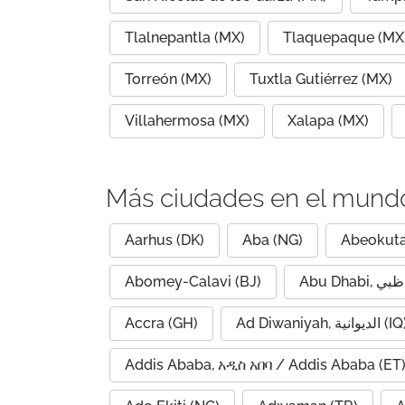
Tlalnepantla (MX)
Tlaquepaque (MX
Torreón (MX)
Tuxtla Gutiérrez (MX)
Villahermosa (MX)
Xalapa (MX)
Más ciudades en el mund
Aarhus (DK)
Aba (NG)
Abeokuta
Abomey-Calavi (BJ)
Accra (GH)
Ad Diwaniyah, الديوانية (
Addis Ababa, አዲስ አበባ / Addis Ababa (ET