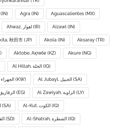
fyonkarahisar (TR)
(IN)
Agra (IN)
Aguascalientes (MX)
Ahwaz, اهواز (IR)
Aizawl (IN)
kita, 秋田市 (JP)
Akola (IN)
Aksaray (TR)
)
Aktobe, Ақтөбе (KZ)
Akure (NG)
Al Hillah, الحلة (IQ)
)
Al Jubayl, الجبيل (SA)
Al Jahra, الجهراء (KW)
Al Zawiyah, الزاوية (LY)
Al Zaqaziq, الزقازيق (EG)
Al-Kut, الكوت (IQ)
Al-Hofuf, الهفوف (SA)
Al-Shatrah, الشطرة (IQ)
Al-Qadarif, القضارف (SD)