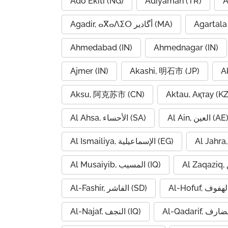
Ado Ekiti (NG)
Adıyaman (TR)
A
Agadir, ⴰⴳⴰⴷⵉⵔ أگادیر (MA)
Agartala 
Ahmedabad (IN)
Ahmednagar (IN)
Ajmer (IN)
Akashi, 明石市 (JP)
A
Aksu, 阿克苏市 (CN)
Aktau, Ақтау (KZ
Al Ain, العين (AE
Al Ahsa, الأحساء (SA)
Al Ismailiya, الإسماعيلية (EG)
Al Musaiyib, المسيب (IQ)
Al-Fashir, الفاشر (SD)
Al-Najaf, النجف (IQ)