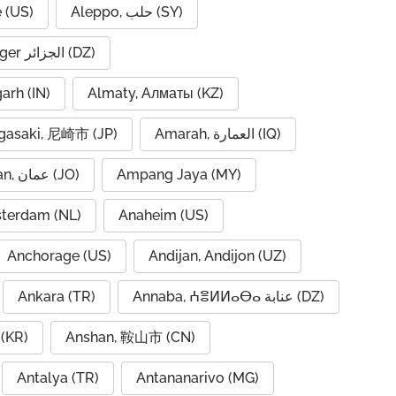
 (US)
Aleppo, حلب (SY)
Algiers, Alger الجزائر (DZ)
garh (IN)
Almaty, Алматы (KZ)
asaki, 尼崎市 (JP)
Amarah, العمارة (IQ)
Amman, عمان (JO)
Ampang Jaya (MY)
terdam (NL)
Anaheim (US)
Anchorage (US)
Andijan, Andijon (UZ)
Ankara (TR)
Annaba, ⵄⴻⵍⵍⴰⴱⴰ عنابة (DZ)
(KR)
Anshan, 鞍山市 (CN)
Antalya (TR)
Antananarivo (MG)