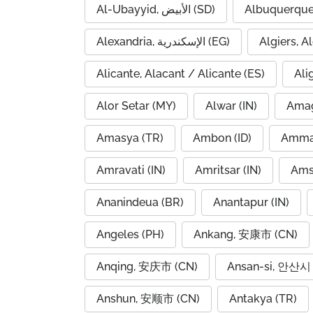
Al-Ubayyid, الأبيض (SD)
Albuquerque
Alexandria, الإسكندرية (EG)
Alicante, Alacant / Alicante (ES)
Ali
Alor Setar (MY)
Alwar (IN)
Amag
Amasya (TR)
Ambon (ID)
Amravati (IN)
Amritsar (IN)
Ams
Ananindeua (BR)
Anantapur (IN)
Angeles (PH)
Ankang, 安康市 (CN)
Anqing, 安庆市 (CN)
Ansan-si, 안산시 
Anshun, 安顺市 (CN)
Antakya (TR)