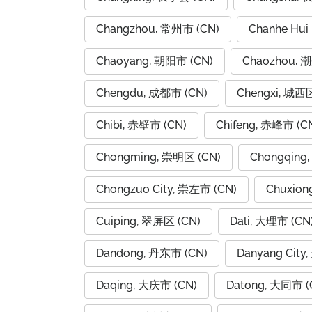
Changzhou, 常州市 (CN)
Chanhe Hui
Chaoyang, 朝阳市 (CN)
Chaozhou, 
Chengdu, 成都市 (CN)
Chengxi, 城西区
Chibi, 赤壁市 (CN)
Chifeng, 赤峰市 (C
Chongming, 崇明区 (CN)
Chongqing
Chongzuo City, 崇左市 (CN)
Chuxion
Cuiping, 翠屏区 (CN)
Dali, 大理市 (CN
Dandong, 丹东市 (CN)
Danyang City
Daqing, 大庆市 (CN)
Datong, 大同市 (