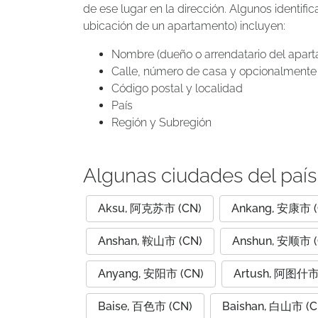
de ese lugar en la dirección. Algunos identif
ubicación de un apartamento) incluyen:
Nombre (dueño o arrendatario del apar
Calle, número de casa y opcionalmente 
Código postal y localidad
País
Región y Subregión
Algunas ciudades del país
Aksu, 阿克苏市 (CN)
Ankang, 安康市 (
Anshan, 鞍山市 (CN)
Anshun, 安顺市 (
Anyang, 安阳市 (CN)
Artush, 阿图什市
Baise, 百色市 (CN)
Baishan, 白山市 (C