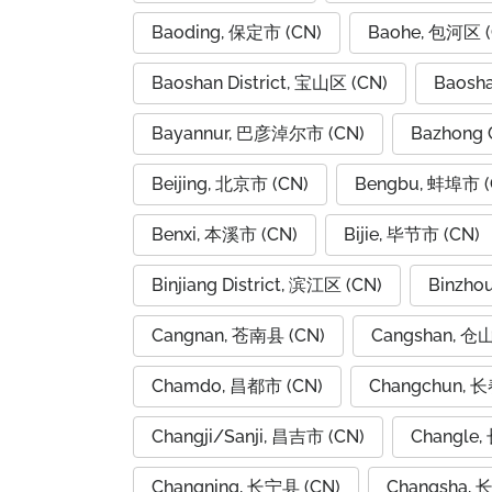
Baoding, 保定市 (CN)
Baohe, 包河区 (
Baoshan District, 宝山区 (CN)
Baosh
Bayannur, 巴彦淖尔市 (CN)
Bazhong 
Beijing, 北京市 (CN)
Bengbu, 蚌埠市 (
Benxi, 本溪市 (CN)
Bijie, 毕节市 (CN)
Binjiang District, 滨江区 (CN)
Binzho
Cangnan, 苍南县 (CN)
Cangshan, 仓
Chamdo, 昌都市 (CN)
Changchun, 长
Changji/Sanji, 昌吉市 (CN)
Changle,
Changning, 长宁县 (CN)
Changsha, 