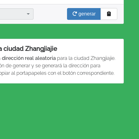
generar
a ciudad Zhangjiajie
a
dirección real aleatoria
para la ciudad Zhangjiajie.
ón de generar y se generará la dirección para
copiar al portapapeles con el botón correspondiente.