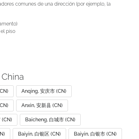
icadores comunes de una dirección (por ejemplo, la
tamento)
el piso
 China
CN)
Anqing, 安庆市 (CN)
CN)
Anxin, 安新县 (CN)
 (CN)
Baicheng, 白城市 (CN)
N)
Baiyin, 白银区 (CN)
Baiyin, 白银市 (CN)