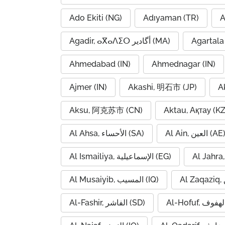
Ado Ekiti (NG)
Adıyaman (TR)
A
Agadir, ⴰⴳⴰⴷⵉⵔ أگادیر (MA)
Agartala 
Ahmedabad (IN)
Ahmednagar (IN)
Ajmer (IN)
Akashi, 明石市 (JP)
A
Aksu, 阿克苏市 (CN)
Aktau, Ақтау (KZ
Al Ain, العين (AE
Al Ahsa, الأحساء (SA)
Al Ismailiya, الإسماعيلية (EG)
Al Musaiyib, المسيب (IQ)
Al-Fashir, الفاشر (SD)