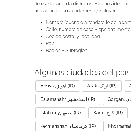
de ese lugar en la dirección. Algunos identif
ubicación de un apartamento) incluyen:
Nombre (dueño o arrendatario del apar
Calle, número de casa y opcionalmente 
Código postal y localidad
País
Región y Subregión
Algunas ciudades del país
Arak, اراک (IR)
Ahwaz, اهواز (IR)
Eslamshahr, اسلامشهر (IR)
Karaj, کرج (IR)
Isfahan, اصفهان (IR)
Kermanshah, کرمانشاه (IR)