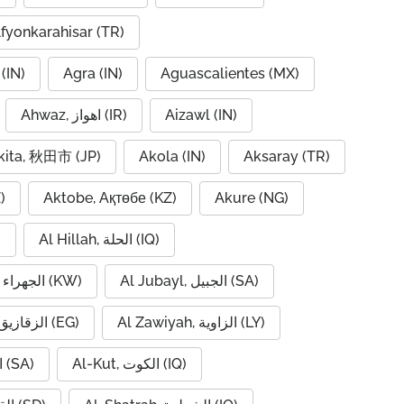
fyonkarahisar (TR)
(IN)
Agra (IN)
Aguascalientes (MX)
Ahwaz, اهواز (IR)
Aizawl (IN)
kita, 秋田市 (JP)
Akola (IN)
Aksaray (TR)
)
Aktobe, Ақтөбе (KZ)
Akure (NG)
Al Hillah, الحلة (IQ)
)
Al Jubayl, الجبيل (SA)
Al Jahra, الجهراء (KW)
Al Zawiyah, الزاوية (LY)
Al Zaqaziq, الزقازيق (EG)
Al-Kut, الكوت (IQ)
Al-Hofuf, الهفوف (SA)