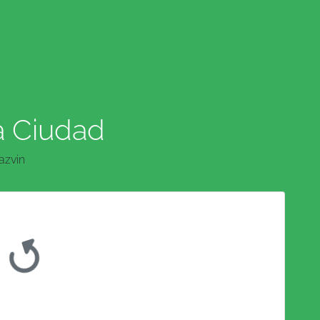
a Ciudad
azvin