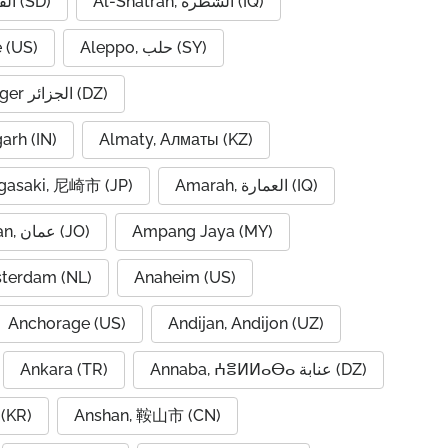
Al-Shatrah, الشطرة (IQ)
Al-Qadarif, القضارف (SD)
 (US)
Aleppo, حلب (SY)
Algiers, Alger الجزائر (DZ)
garh (IN)
Almaty, Алматы (KZ)
asaki, 尼崎市 (JP)
Amarah, العمارة (IQ)
Amman, عمان (JO)
Ampang Jaya (MY)
terdam (NL)
Anaheim (US)
Anchorage (US)
Andijan, Andijon (UZ)
Ankara (TR)
Annaba, ⵄⴻⵍⵍⴰⴱⴰ عنابة (DZ)
(KR)
Anshan, 鞍山市 (CN)