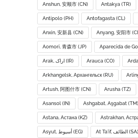
Anshun, 安顺市 (CN)
Antakya (TR)
Antipolo (PH)
Antofagasta (CL)
Anxin, 安新县 (CN)
Anyang, 安阳市 (C
Aomori, 青森市 (JP)
Aparecida de Go
Arak, اراک (IR)
Arauca (CO)
Arkhangelsk, Архангельск (RU)
Arlin
Artush, 阿图什市 (CN)
Arusha (TZ)
Asansol (IN)
Ashgabat, Aşgabat (TM
Astana, Астана (KZ)
Astrakhan, Астр
At Ta'if, الطائف (S
Asyut, أسيوط (EG)