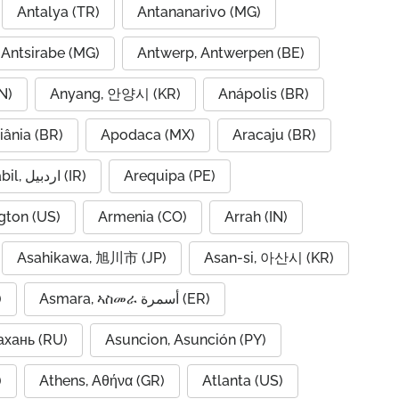
Antalya (TR)
Antananarivo (MG)
Antsirabe (MG)
Antwerp, Antwerpen (BE)
N)
Anyang, 안양시 (KR)
Anápolis (BR)
iânia (BR)
Apodaca (MX)
Aracaju (BR)
Ardabil, اردبیل (IR)
Arequipa (PE)
gton (US)
Armenia (CO)
Arrah (IN)
Asahikawa, 旭川市 (JP)
Asan-si, 아산시 (KR)
)
Asmara, ኣስመራ أسمرة (ER)
ахань (RU)
Asuncion, Asunción (PY)
A)
Athens, Αθήνα (GR)
Atlanta (US)