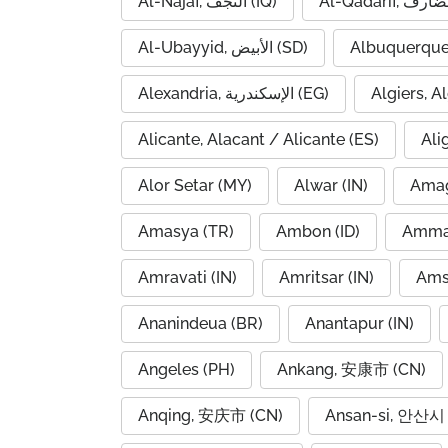
Al-Najaf, النجف (IQ)
Al-Ubayyid, الأبيض (SD)
Albuquerque
Alexandria, الإسكندرية (EG)
Alicante, Alacant / Alicante (ES)
Ali
Alor Setar (MY)
Alwar (IN)
Amag
Amasya (TR)
Ambon (ID)
Amravati (IN)
Amritsar (IN)
Ams
Ananindeua (BR)
Anantapur (IN)
Angeles (PH)
Ankang, 安康市 (CN)
Anqing, 安庆市 (CN)
Ansan-si, 안산시 