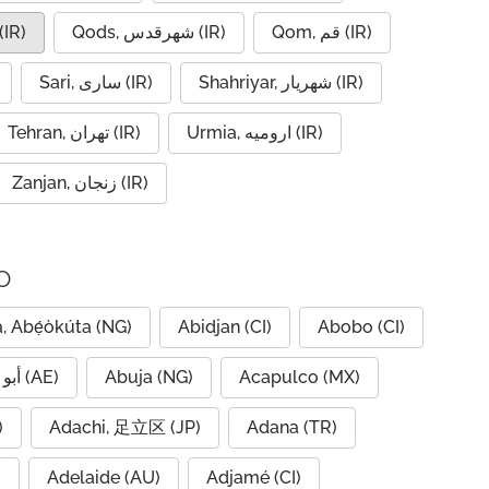
Qom, قم (IR)
Qods, شهرقدس (IR)
vin, قزوین (IR)
Shahriyar, شهریار (IR)
Sari, ساری (IR)
Urmia, ارومیه (IR)
Tehran, تهران (IR)
Zanjan, زنجان (IR)
o
, Abẹ́òkúta (NG)
Abidjan (CI)
Abobo (CI)
Abu Dhabi, أبو ظبي (AE)
Abuja (NG)
Acapulco (MX)
IQ)
Adachi, 足立区 (JP)
Adana (TR)
)
Adelaide (AU)
Adjamé (CI)