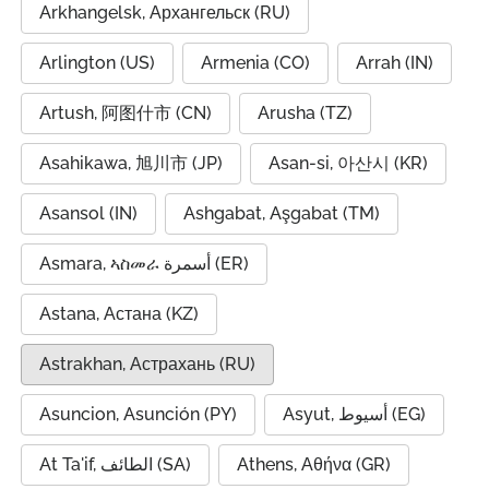
Arkhangelsk, Архангельск (RU)
Arlington (US)
Armenia (CO)
Arrah (IN)
Artush, 阿图什市 (CN)
Arusha (TZ)
Asahikawa, 旭川市 (JP)
Asan-si, 아산시 (KR)
Asansol (IN)
Ashgabat, Aşgabat (TM)
Asmara, ኣስመራ أسمرة (ER)
Astana, Астана (KZ)
Astrakhan, Астрахань (RU)
Asuncion, Asunción (PY)
Asyut, أسيوط (EG)
At Ta'if, الطائف (SA)
Athens, Αθήνα (GR)