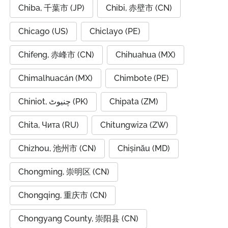
Chiba, 千葉市 (JP)
Chibi, 赤壁市 (CN)
Chicago (US)
Chiclayo (PE)
Chifeng, 赤峰市 (CN)
Chihuahua (MX)
Chimalhuacán (MX)
Chimbote (PE)
Chiniot, چنیوٹ (PK)
Chipata (ZM)
Chita, Чита (RU)
Chitungwiza (ZW)
Chizhou, 池州市 (CN)
Chișinău (MD)
Chongming, 崇明区 (CN)
Chongqing, 重庆市 (CN)
Chongyang County, 崇阳县 (CN)