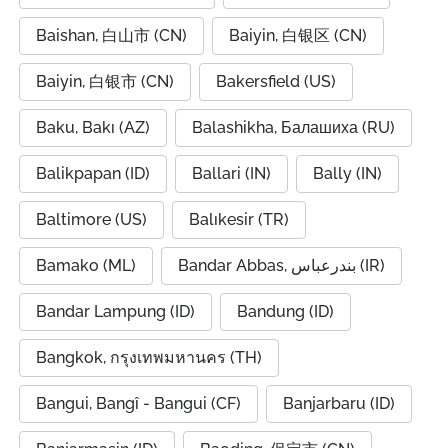
Baishan, 白山市 (CN)
Baiyin, 白银区 (CN)
Baiyin, 白银市 (CN)
Bakersfield (US)
Baku, Bakı (AZ)
Balashikha, Балашиха (RU)
Balikpapan (ID)
Ballari (IN)
Bally (IN)
Baltimore (US)
Balıkesir (TR)
Bamako (ML)
Bandar Abbas, بندرعباس (IR)
Bandar Lampung (ID)
Bandung (ID)
Bangkok, กรุงเทพมหานคร (TH)
Bangui, Bangî - Bangui (CF)
Banjarbaru (ID)