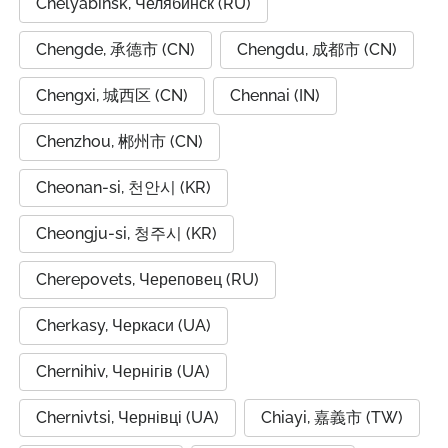
Chelyabinsk, Челябинск (RU)
Chengde, 承德市 (CN)
Chengdu, 成都市 (CN)
Chengxi, 城西区 (CN)
Chennai (IN)
Chenzhou, 郴州市 (CN)
Cheonan-si, 천안시 (KR)
Cheongju-si, 청주시 (KR)
Cherepovets, Череповец (RU)
Cherkasy, Черкаси (UA)
Chernihiv, Чернігів (UA)
Chernivtsi, Чернівці (UA)
Chiayi, 嘉義市 (TW)