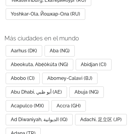
Yekaterinburg, Екатеринбург (RU)
Yoshkar-Ola, Йошкар-Ола (RU)
Más ciudades en el mundo
Aarhus (DK)
Aba (NG)
Abeokuta, Abẹ́òkúta (NG)
Abidjan (CI)
Abobo (CI)
Abomey-Calavi (BJ)
Abu Dhabi, أبو ظبي (AE)
Abuja (NG)
Acapulco (MX)
Accra (GH)
Ad Diwaniyah, الديوانية (IQ)
Adachi, 足立区 (JP)
Adana (TR)