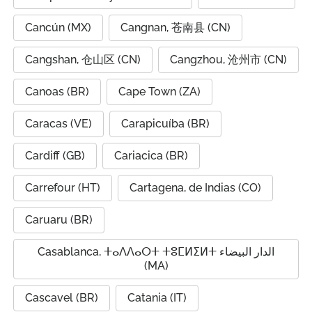
Cancún (MX)
Cangnan, 苍南县 (CN)
Cangshan, 仓山区 (CN)
Cangzhou, 沧州市 (CN)
Canoas (BR)
Cape Town (ZA)
Caracas (VE)
Carapicuíba (BR)
Cardiff (GB)
Cariacica (BR)
Carrefour (HT)
Cartagena, de Indias (CO)
Caruaru (BR)
Casablanca, ⵜⴰⴷⴷⴰⵔⵜ ⵜⵓⵎⵍⵉⵍⵜ الدار البيضاء
(MA)
Cascavel (BR)
Catania (IT)