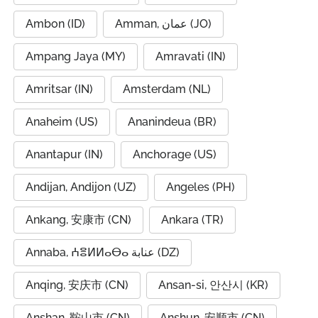
Ambon (ID)
Amman, عمان (JO)
Ampang Jaya (MY)
Amravati (IN)
Amritsar (IN)
Amsterdam (NL)
Anaheim (US)
Ananindeua (BR)
Anantapur (IN)
Anchorage (US)
Andijan, Andijon (UZ)
Angeles (PH)
Ankang, 安康市 (CN)
Ankara (TR)
Annaba, ⵄⴻⵍⵍⴰⴱⴰ عنابة (DZ)
Anqing, 安庆市 (CN)
Ansan-si, 안산시 (KR)
Anshan, 鞍山市 (CN)
Anshun, 安顺市 (CN)