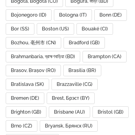
Bogota, Bogotá (CO)
Bogura, বগুড়া (BD)
Bojonegoro (ID)
Bologna (IT)
Bonn (DE)
Bor (SS)
Boston (US)
Bouaké (CI)
Bozhou, 亳州市 (CN)
Bradford (GB)
Brahmanbaria, ব্রাহ্মণবাড়িয়া (BD)
Brampton (CA)
Brasov, Brașov (RO)
Brasília (BR)
Bratislava (SK)
Brazzaville (CG)
Bremen (DE)
Brest, Брэст (BY)
Brighton (GB)
Brisbane (AU)
Bristol (GB)
Brno (CZ)
Bryansk, Брянск (RU)