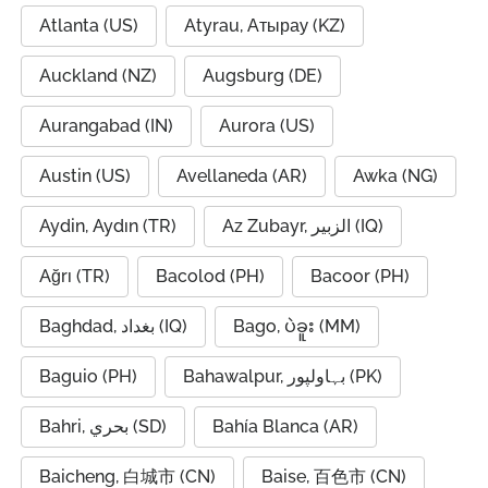
Atlanta (US)
Atyrau, Атырау (KZ)
Auckland (NZ)
Augsburg (DE)
Aurangabad (IN)
Aurora (US)
Austin (US)
Avellaneda (AR)
Awka (NG)
Aydin, Aydın (TR)
Az Zubayr, الزبير (IQ)
Ağrı (TR)
Bacolod (PH)
Bacoor (PH)
Baghdad, بغداد (IQ)
Bago, ပဲခူး (MM)
Baguio (PH)
Bahawalpur, بہاولپور (PK)
Bahri, بحري (SD)
Bahía Blanca (AR)
Baicheng, 白城市 (CN)
Baise, 百色市 (CN)