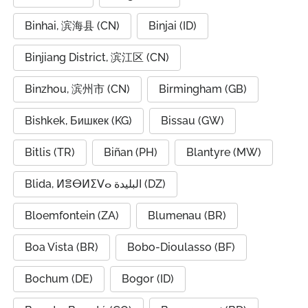
Binhai, 滨海县 (CN)
Binjai (ID)
Binjiang District, 滨江区 (CN)
Binzhou, 滨州市 (CN)
Birmingham (GB)
Bishkek, Бишкек (KG)
Bissau (GW)
Bitlis (TR)
Biñan (PH)
Blantyre (MW)
Blida, ⵍⴻⴱⵍⵉⴸⴰ البليدة (DZ)
Bloemfontein (ZA)
Blumenau (BR)
Boa Vista (BR)
Bobo-Dioulasso (BF)
Bochum (DE)
Bogor (ID)