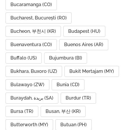
Bucaramanga (CO)
Bucharest, București (RO)
Bucheon, 부천시 (KR)
Budapest (HU)
Buenaventura (CO)
Buenos Aires (AR)
Buffalo (US)
Bujumbura (BI)
Bukhara, Buxoro (UZ)
Bukit Mertajam (MY)
Bulawayo (ZW)
Bunia (CD)
Buraydah, بريدة (SA)
Burdur (TR)
Bursa (TR)
Busan, 부산 (KR)
Butterworth (MY)
Butuan (PH)