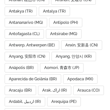
Antakya (TR)
Antalya (TR)
Antananarivo (MG)
Antipolo (PH)
Antofagasta (CL)
Antsirabe (MG)
Antwerp, Antwerpen (BE)
Anxin, 安新县 (CN)
Anyang, 安阳市 (CN)
Anyang, 안양시 (KR)
Anápolis (BR)
Aomori, 青森市 (JP)
Aparecida de Goiânia (BR)
Apodaca (MX)
Aracaju (BR)
Arak, اراک (IR)
Arauca (CO)
Ardabil, اردبیل (IR)
Arequipa (PE)