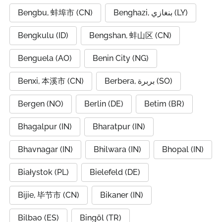
Bengbu, 蚌埠市 (CN)
Benghazi, بنغازي (LY)
Bengkulu (ID)
Bengshan, 蚌山区 (CN)
Benguela (AO)
Benin City (NG)
Benxi, 本溪市 (CN)
Berbera, بربرة (SO)
Bergen (NO)
Berlin (DE)
Betim (BR)
Bhagalpur (IN)
Bharatpur (IN)
Bhavnagar (IN)
Bhilwara (IN)
Bhopal (IN)
Białystok (PL)
Bielefeld (DE)
Bijie, 毕节市 (CN)
Bikaner (IN)
Bilbao (ES)
Bingöl (TR)