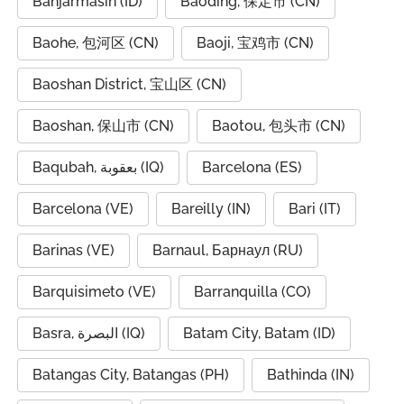
Banjarmasin (ID)
Baoding, 保定市 (CN)
Baohe, 包河区 (CN)
Baoji, 宝鸡市 (CN)
Baoshan District, 宝山区 (CN)
Baoshan, 保山市 (CN)
Baotou, 包头市 (CN)
Baqubah, بعقوبة (IQ)
Barcelona (ES)
Barcelona (VE)
Bareilly (IN)
Bari (IT)
Barinas (VE)
Barnaul, Барнаул (RU)
Barquisimeto (VE)
Barranquilla (CO)
Basra, البصرة (IQ)
Batam City, Batam (ID)
Batangas City, Batangas (PH)
Bathinda (IN)