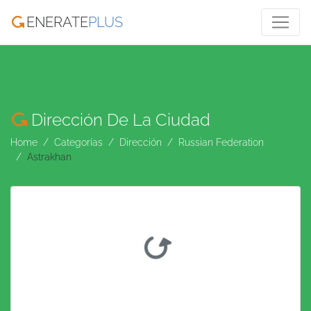
ENERATE
PLUS
Dirección De La Ciudad
Home
Categorías
Dirección
Russian Federation
Astrakhan