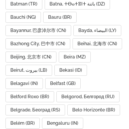
Batman (TR)
Batna, ⵜⴱⴰⵜⴻⵏⵜ باتنة (DZ)
Bauchi (NG)
Bauru (BR)
Bayannur, 巴彦淖尔市 (CN)
Bayda, البيضاء (LY)
Bazhong City, 巴中市 (CN)
Beihai, 北海市 (CN)
Beijing, 北京市 (CN)
Beira (MZ)
Beirut, بيروت (LB)
Bekasi (ID)
Belagavi (IN)
Belfast (GB)
Belford Roxo (BR)
Belgorod, Белгород (RU)
Belgrade, Београд (RS)
Belo Horizonte (BR)
Belém (BR)
Bengaluru (IN)