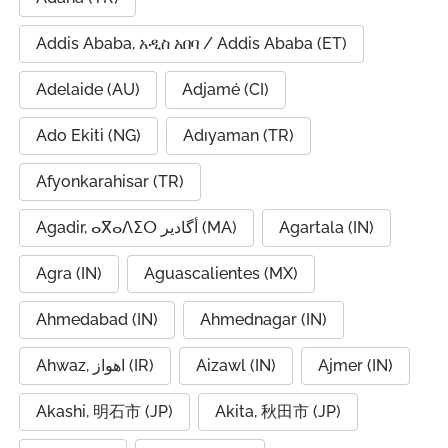
Addis Ababa, አዲስ አበባ / Addis Ababa (ET)
Adelaide (AU)
Adjamé (CI)
Ado Ekiti (NG)
Adıyaman (TR)
Afyonkarahisar (TR)
Agadir, ⴰⴳⴰⴷⵉⵔ أگادیر (MA)
Agartala (IN)
Agra (IN)
Aguascalientes (MX)
Ahmedabad (IN)
Ahmednagar (IN)
Ahwaz, اهواز (IR)
Aizawl (IN)
Ajmer (IN)
Akashi, 明石市 (JP)
Akita, 秋田市 (JP)