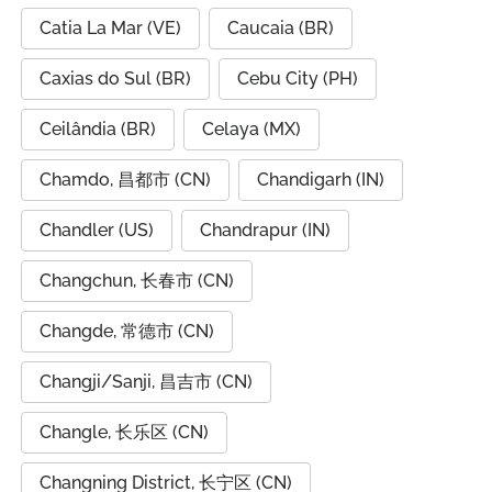
Catia La Mar (VE)
Caucaia (BR)
Caxias do Sul (BR)
Cebu City (PH)
Ceilândia (BR)
Celaya (MX)
Chamdo, 昌都市 (CN)
Chandigarh (IN)
Chandler (US)
Chandrapur (IN)
Changchun, 长春市 (CN)
Changde, 常德市 (CN)
Changji/Sanji, 昌吉市 (CN)
Changle, 长乐区 (CN)
Changning District, 长宁区 (CN)