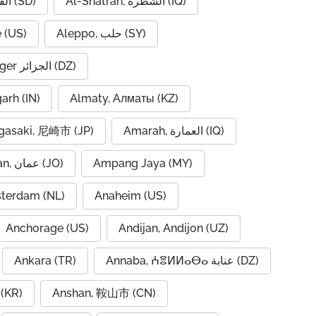
Al-Shatrah, الشطرة (IQ)
Al-Qadarif, القضارف (SD)
 (US)
Aleppo, حلب (SY)
Algiers, Alger الجزائر (DZ)
garh (IN)
Almaty, Алматы (KZ)
asaki, 尼崎市 (JP)
Amarah, العمارة (IQ)
Amman, عمان (JO)
Ampang Jaya (MY)
terdam (NL)
Anaheim (US)
Anchorage (US)
Andijan, Andijon (UZ)
Ankara (TR)
Annaba, ⵄⴻⵍⵍⴰⴱⴰ عنابة (DZ)
(KR)
Anshan, 鞍山市 (CN)