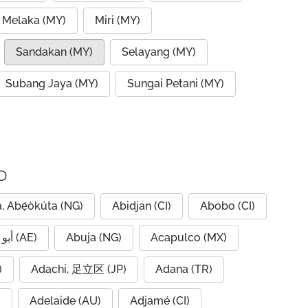
 Melaka (MY)
Miri (MY)
Sandakan (MY)
Selayang (MY)
Subang Jaya (MY)
Sungai Petani (MY)
o
, Abẹ́òkúta (NG)
Abidjan (CI)
Abobo (CI)
Abu Dhabi, أبو ظبي (AE)
Abuja (NG)
Acapulco (MX)
IQ)
Adachi, 足立区 (JP)
Adana (TR)
)
Adelaide (AU)
Adjamé (CI)