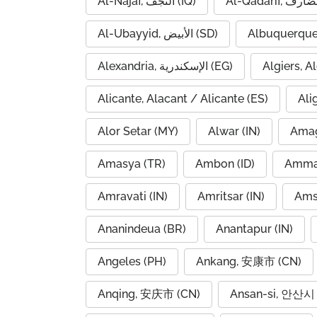
Al-Najaf, النجف (IQ)
Al-Ubayyid, الأبيض (SD)
Albuquerque
Alexandria, الإسكندرية (EG)
Alicante, Alacant / Alicante (ES)
Ali
Alor Setar (MY)
Alwar (IN)
Amag
Amasya (TR)
Ambon (ID)
Amravati (IN)
Amritsar (IN)
Ams
Ananindeua (BR)
Anantapur (IN)
Angeles (PH)
Ankang, 安康市 (CN)
Anqing, 安庆市 (CN)
Ansan-si, 안산시 