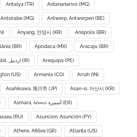
Antalya (TR)
Antananarivo (MG)
Antsirabe (MG)
Antwerp, Antwerpen (BE)
N)
Anyang, 안양시 (KR)
Anápolis (BR)
iânia (BR)
Apodaca (MX)
Aracaju (BR)
Ardabil, اردبیل (IR)
Arequipa (PE)
gton (US)
Armenia (CO)
Arrah (IN)
Asahikawa, 旭川市 (JP)
Asan-si, 아산시 (KR)
)
Asmara, ኣስመራ أسمرة (ER)
ахань (RU)
Asuncion, Asunción (PY)
A)
Athens, Αθήνα (GR)
Atlanta (US)