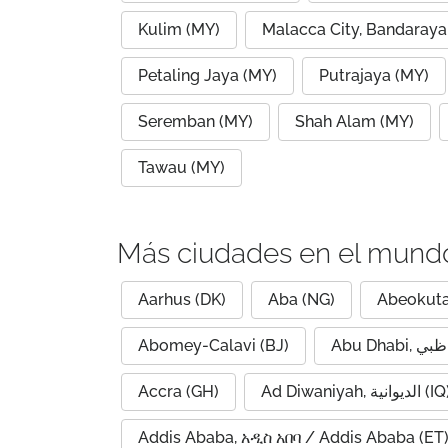
Kulim (MY)
Malacca City, Bandaraya
Petaling Jaya (MY)
Putrajaya (MY)
Seremban (MY)
Shah Alam (MY)
Tawau (MY)
Más ciudades en el mund
Aarhus (DK)
Aba (NG)
Abeokuta
Abomey-Calavi (BJ)
Accra (GH)
Ad Diwaniyah, الديوانية (
Addis Ababa, አዲስ አበባ / Addis Ababa (ET