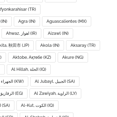
fyonkarahisar (TR)
(IN)
Agra (IN)
Aguascalientes (MX)
Ahwaz, اهواز (IR)
Aizawl (IN)
kita, 秋田市 (JP)
Akola (IN)
Aksaray (TR)
)
Aktobe, Ақтөбе (KZ)
Akure (NG)
Al Hillah, الحلة (IQ)
)
Al Jubayl, الجبيل (SA)
Al Jahra, الجهراء (KW)
Al Zawiyah, الزاوية (LY)
Al Zaqaziq, الزقازيق (EG)
Al-Kut, الكوت (IQ)
Al-Hofuf, الهفوف (SA)