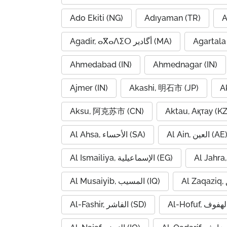
Ado Ekiti (NG)
Adıyaman (TR)
A
Agadir, ⴰⴳⴰⴷⵉⵔ أگادیر (MA)
Agartala 
Ahmedabad (IN)
Ahmednagar (IN)
Ajmer (IN)
Akashi, 明石市 (JP)
A
Aksu, 阿克苏市 (CN)
Aktau, Ақтау (KZ
Al Ain, العين (AE
Al Ahsa, الأحساء (SA)
Al Ismailiya, الإسماعيلية (EG)
Al Musaiyib, المسيب (IQ)
Al-Fashir, الفاشر (SD)