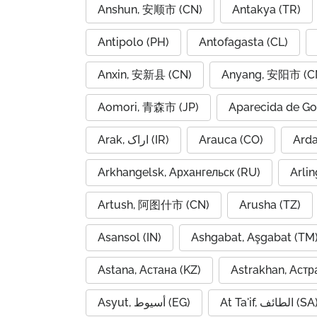
Anshun, 安顺市 (CN)
Antakya (TR)
Antipolo (PH)
Antofagasta (CL)
Anxin, 安新县 (CN)
Anyang, 安阳市 (C
Aomori, 青森市 (JP)
Aparecida de Go
Arak, اراک (IR)
Arauca (CO)
Arkhangelsk, Архангельск (RU)
Arlin
Artush, 阿图什市 (CN)
Arusha (TZ)
Asansol (IN)
Ashgabat, Aşgabat (TM
Astana, Астана (KZ)
Astrakhan, Астр
At Ta'if, الطائف (S
Asyut, أسيوط (EG)