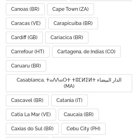
Canoas (BR)
Cape Town (ZA)
Caracas (VE)
Carapicuíba (BR)
Cardiff (GB)
Cariacica (BR)
Carrefour (HT)
Cartagena, de Indias (CO)
Caruaru (BR)
Casablanca, ⵜⴰⴷⴷⴰⵔⵜ ⵜⵓⵎⵍⵉⵍⵜ الدار البيضاء
(MA)
Cascavel (BR)
Catania (IT)
Catia La Mar (VE)
Caucaia (BR)
Caxias do Sul (BR)
Cebu City (PH)