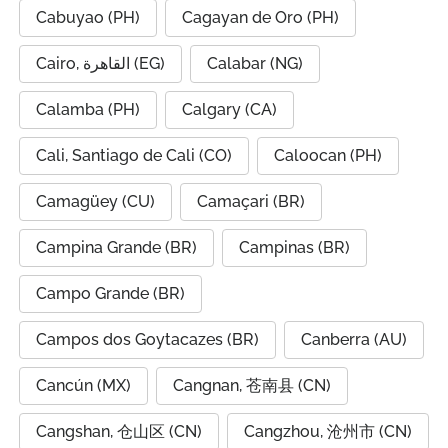
Cabuyao (PH)
Cagayan de Oro (PH)
Cairo, القاهرة (EG)
Calabar (NG)
Calamba (PH)
Calgary (CA)
Cali, Santiago de Cali (CO)
Caloocan (PH)
Camagüey (CU)
Camaçari (BR)
Campina Grande (BR)
Campinas (BR)
Campo Grande (BR)
Campos dos Goytacazes (BR)
Canberra (AU)
Cancún (MX)
Cangnan, 苍南县 (CN)
Cangshan, 仓山区 (CN)
Cangzhou, 沧州市 (CN)