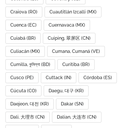
Craiova (RO)
Cuautitlán Izcalli (MX)
Cuenca (EC)
Cuernavaca (MX)
Cuiabá (BR)
Cuiping, 翠屏区 (CN)
Culiacán (MX)
Cumana, Cumaná (VE)
Cumilla, কুমিল্লা (BD)
Curitiba (BR)
Cusco (PE)
Cuttack (IN)
Córdoba (ES)
Cúcuta (CO)
Daegu, 대구 (KR)
Daejeon, 대전 (KR)
Dakar (SN)
Dali, 大理市 (CN)
Dalian, 大连市 (CN)