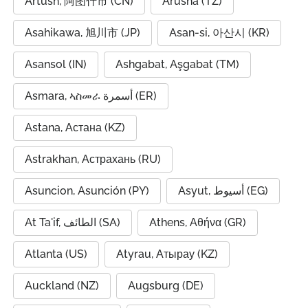
Artush, 阿图什市 (CN)
Arusha (TZ)
Asahikawa, 旭川市 (JP)
Asan-si, 아산시 (KR)
Asansol (IN)
Ashgabat, Aşgabat (TM)
Asmara, ኣስመራ أسمرة (ER)
Astana, Астана (KZ)
Astrakhan, Астрахань (RU)
Asuncion, Asunción (PY)
Asyut, أسيوط (EG)
At Ta'if, الطائف (SA)
Athens, Αθήνα (GR)
Atlanta (US)
Atyrau, Атырау (KZ)
Auckland (NZ)
Augsburg (DE)