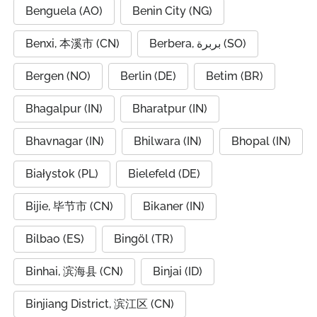
Benguela (AO)
Benin City (NG)
Benxi, 本溪市 (CN)
Berbera, بربرة (SO)
Bergen (NO)
Berlin (DE)
Betim (BR)
Bhagalpur (IN)
Bharatpur (IN)
Bhavnagar (IN)
Bhilwara (IN)
Bhopal (IN)
Białystok (PL)
Bielefeld (DE)
Bijie, 毕节市 (CN)
Bikaner (IN)
Bilbao (ES)
Bingöl (TR)
Binhai, 滨海县 (CN)
Binjai (ID)
Binjiang District, 滨江区 (CN)