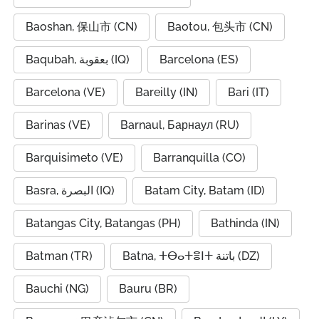
Baoshan, 保山市 (CN)
Baotou, 包头市 (CN)
Baqubah, بعقوبة (IQ)
Barcelona (ES)
Barcelona (VE)
Bareilly (IN)
Bari (IT)
Barinas (VE)
Barnaul, Барнаул (RU)
Barquisimeto (VE)
Barranquilla (CO)
Basra, البصرة (IQ)
Batam City, Batam (ID)
Batangas City, Batangas (PH)
Bathinda (IN)
Batman (TR)
Batna, ⵜⴱⴰⵜⴻⵏⵜ باتنة (DZ)
Bauchi (NG)
Bauru (BR)