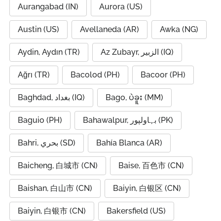
Aurangabad (IN)
Aurora (US)
Austin (US)
Avellaneda (AR)
Awka (NG)
Aydin, Aydın (TR)
Az Zubayr, الزبير (IQ)
Ağrı (TR)
Bacolod (PH)
Bacoor (PH)
Baghdad, بغداد (IQ)
Bago, ပဲခူး (MM)
Baguio (PH)
Bahawalpur, بہاولپور (PK)
Bahri, بحري (SD)
Bahía Blanca (AR)
Baicheng, 白城市 (CN)
Baise, 百色市 (CN)
Baishan, 白山市 (CN)
Baiyin, 白银区 (CN)
Baiyin, 白银市 (CN)
Bakersfield (US)