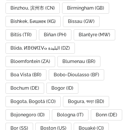
Binzhou, 滨州市 (CN)
Birmingham (GB)
Bishkek, Бишкек (KG)
Bissau (GW)
Bitlis (TR)
Biñan (PH)
Blantyre (MW)
Blida, ⵍⴻⴱⵍⵉⴸⴰ البليدة (DZ)
Bloemfontein (ZA)
Blumenau (BR)
Boa Vista (BR)
Bobo-Dioulasso (BF)
Bochum (DE)
Bogor (ID)
Bogota, Bogotá (CO)
Bogura, বগুড়া (BD)
Bojonegoro (ID)
Bologna (IT)
Bonn (DE)
Bor (SS)
Boston (US)
Bouaké (CI)