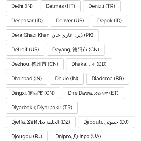
Delhi (IN)
Delmas (HT)
Denizli (TR)
Denpasar (ID)
Denver (US)
Depok (ID)
Dera Ghazi Khan, ڈیرہ غازی خان (PK)
Detroit (US)
Deyang, 德阳市 (CN)
Dezhou, 德州市 (CN)
Dhaka, ঢাকা (BD)
Dhanbad (IN)
Dhule (IN)
Diadema (BR)
Dingxi, 定西市 (CN)
Dire Dawa, ድሬዳዋ (ET)
Diyarbakir, Diyarbakır (TR)
Djibouti, جيبوتي (DJ)
Djelfa, ⴵⴻⵍⴼⴰ الجلفة (DZ)
Djougou (BJ)
Dnipro, Дніпро (UA)