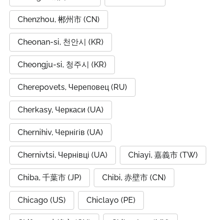
Chenzhou, 郴州市 (CN)
Cheonan-si, 천안시 (KR)
Cheongju-si, 청주시 (KR)
Cherepovets, Череповец (RU)
Cherkasy, Черкаси (UA)
Chernihiv, Чернігів (UA)
Chernivtsi, Чернівці (UA)
Chiayi, 嘉義市 (TW)
Chiba, 千葉市 (JP)
Chibi, 赤壁市 (CN)
Chicago (US)
Chiclayo (PE)