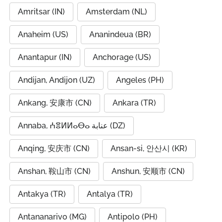
Amritsar (IN)
Amsterdam (NL)
Anaheim (US)
Ananindeua (BR)
Anantapur (IN)
Anchorage (US)
Andijan, Andijon (UZ)
Angeles (PH)
Ankang, 安康市 (CN)
Ankara (TR)
Annaba, ⵄⴻⵍⵍⴰⴱⴰ عنابة (DZ)
Anqing, 安庆市 (CN)
Ansan-si, 안산시 (KR)
Anshan, 鞍山市 (CN)
Anshun, 安顺市 (CN)
Antakya (TR)
Antalya (TR)
Antananarivo (MG)
Antipolo (PH)