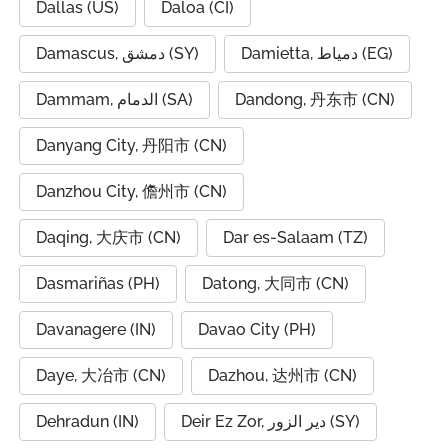
Dallas (US)
Daloa (CI)
Damietta, دمياط (EG)
Damascus, دمشق (SY)
Dammam, الدمام (SA)
Dandong, 丹东市 (CN)
Danyang City, 丹阳市 (CN)
Danzhou City, 儋州市 (CN)
Daqing, 大庆市 (CN)
Dar es-Salaam (TZ)
Dasmariñas (PH)
Datong, 大同市 (CN)
Davanagere (IN)
Davao City (PH)
Daye, 大冶市 (CN)
Dazhou, 达州市 (CN)
Dehradun (IN)
Deir Ez Zor, دير الزور (SY)