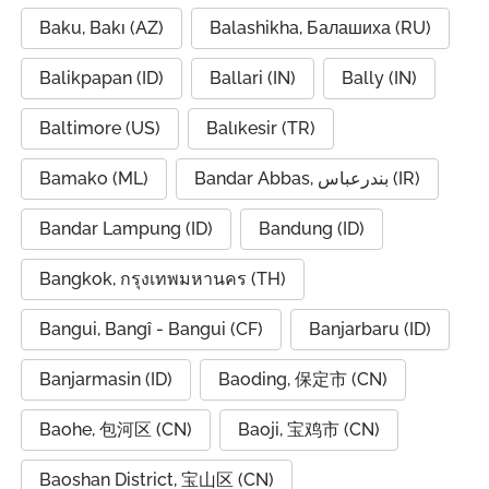
Baku, Bakı (AZ)
Balashikha, Балашиха (RU)
Balikpapan (ID)
Ballari (IN)
Bally (IN)
Baltimore (US)
Balıkesir (TR)
Bamako (ML)
Bandar Abbas, بندرعباس (IR)
Bandar Lampung (ID)
Bandung (ID)
Bangkok, กรุงเทพมหานคร (TH)
Bangui, Bangî - Bangui (CF)
Banjarbaru (ID)
Banjarmasin (ID)
Baoding, 保定市 (CN)
Baohe, 包河区 (CN)
Baoji, 宝鸡市 (CN)
Baoshan District, 宝山区 (CN)