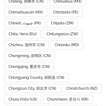
Chifeng, 赤峰市 (CN)
Chihuahua (MX)
Chimalhuacán (MX)
Chimbote (PE)
Chiniot, چنیوٹ (PK)
Chipata (ZM)
Chita, Чита (RU)
Chitungwiza (ZW)
Chizhou, 池州市 (CN)
Chișinău (MD)
Chongming, 崇明区 (CN)
Chongqing, 重庆市 (CN)
Chongyang County, 崇阳县 (CN)
Chongzuo City, 崇左市 (CN)
Christchurch (NZ)
Chula Vista (US)
Chuncheon, 춘천시 (KR)