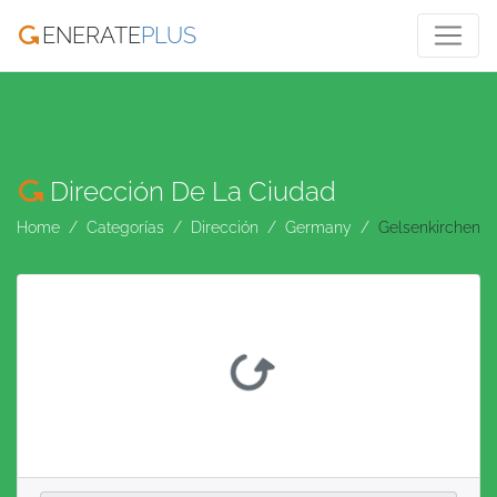
ENERATE
PLUS
Dirección De La Ciudad
Home
Categorías
Dirección
Germany
Gelsenkirchen