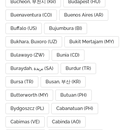
Bucheon, 부천시 (KR)
Budapest (HU)
Buenaventura (CO)
Buenos Aires (AR)
Buffalo (US)
Bujumbura (BI)
Bukhara, Buxoro (UZ)
Bukit Mertajam (MY)
Bulawayo (ZW)
Bunia (CD)
Buraydah, بريدة (SA)
Burdur (TR)
Bursa (TR)
Busan, 부산 (KR)
Butterworth (MY)
Butuan (PH)
Bydgoszcz (PL)
Cabanatuan (PH)
Cabimas (VE)
Cabinda (AO)