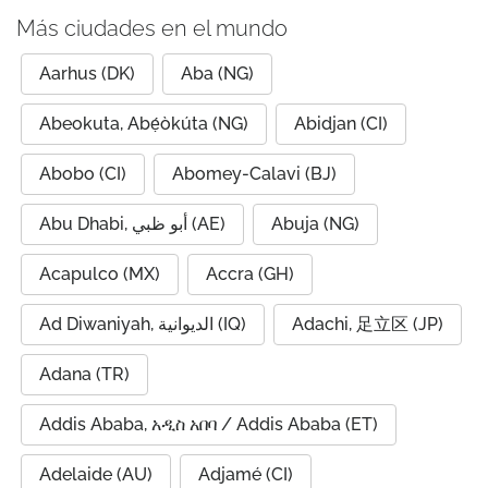
Más ciudades en el mundo
Aarhus (DK)
Aba (NG)
Abeokuta, Abẹ́òkúta (NG)
Abidjan (CI)
Abobo (CI)
Abomey-Calavi (BJ)
Abu Dhabi, أبو ظبي (AE)
Abuja (NG)
Acapulco (MX)
Accra (GH)
Ad Diwaniyah, الديوانية (IQ)
Adachi, 足立区 (JP)
Adana (TR)
Addis Ababa, አዲስ አበባ / Addis Ababa (ET)
Adelaide (AU)
Adjamé (CI)