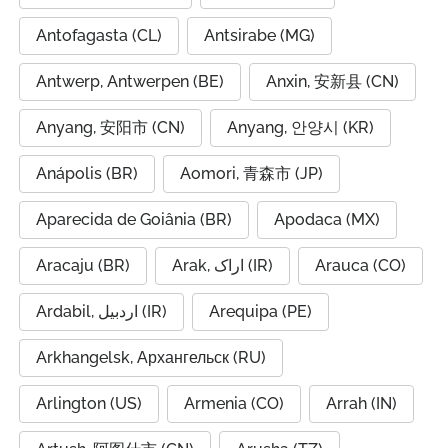
Antofagasta (CL)
Antsirabe (MG)
Antwerp, Antwerpen (BE)
Anxin, 安新县 (CN)
Anyang, 安阳市 (CN)
Anyang, 안양시 (KR)
Anápolis (BR)
Aomori, 青森市 (JP)
Aparecida de Goiânia (BR)
Apodaca (MX)
Aracaju (BR)
Arak, اراک (IR)
Arauca (CO)
Ardabil, اردبیل (IR)
Arequipa (PE)
Arkhangelsk, Архангельск (RU)
Arlington (US)
Armenia (CO)
Arrah (IN)