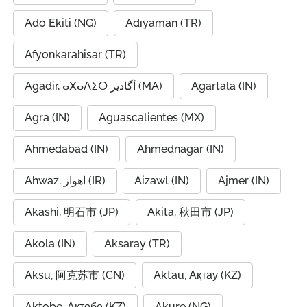
Ado Ekiti (NG)
Adıyaman (TR)
Afyonkarahisar (TR)
Agadir, ⴰⴳⴰⴷⵉⵔ أگادیر (MA)
Agartala (IN)
Agra (IN)
Aguascalientes (MX)
Ahmedabad (IN)
Ahmednagar (IN)
Ahwaz, اهواز (IR)
Aizawl (IN)
Ajmer (IN)
Akashi, 明石市 (JP)
Akita, 秋田市 (JP)
Akola (IN)
Aksaray (TR)
Aksu, 阿克苏市 (CN)
Aktau, Ақтау (KZ)
Aktobe, Ақтөбе (KZ)
Akure (NG)