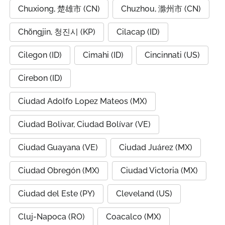
Chuxiong, 楚雄市 (CN)
Chuzhou, 滁州市 (CN)
Chŏngjin, 청진시 (KP)
Cilacap (ID)
Cilegon (ID)
Cimahi (ID)
Cincinnati (US)
Cirebon (ID)
Ciudad Adolfo Lopez Mateos (MX)
Ciudad Bolivar, Ciudad Bolívar (VE)
Ciudad Guayana (VE)
Ciudad Juárez (MX)
Ciudad Obregón (MX)
Ciudad Victoria (MX)
Ciudad del Este (PY)
Cleveland (US)
Cluj-Napoca (RO)
Coacalco (MX)