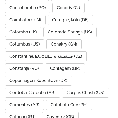
Cochabamba (BO)
Cocody (CI)
Coimbatore (IN)
Cologne, Köln (DE)
Colombo (LK)
Colorado Springs (US)
Columbus (US)
Conakry (GN)
Constantine, ⵇⵙⴻⵎⵟⵉⵏⴰ قسنطينة (DZ)
Constanța (RO)
Contagem (BR)
Copenhagen, København (DK)
Cordoba, Córdoba (AR)
Corpus Christi (US)
Corrientes (AR)
Cotabato City (PH)
Cotonou (BJ)
Coventry (GB)