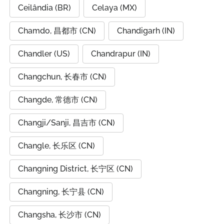
Ceilândia (BR)
Celaya (MX)
Chamdo, 昌都市 (CN)
Chandigarh (IN)
Chandler (US)
Chandrapur (IN)
Changchun, 长春市 (CN)
Changde, 常德市 (CN)
Changji/Sanji, 昌吉市 (CN)
Changle, 长乐区 (CN)
Changning District, 长宁区 (CN)
Changning, 长宁县 (CN)
Changsha, 长沙市 (CN)