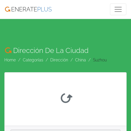
ENERATE
PLUS
Dirección De La Ciudad
Home
Categorías
Dirección
China
Suzhou