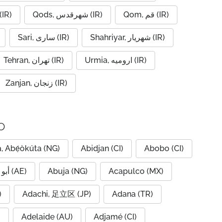
Qom, قم (IR)
Qods, شهرقدس (IR)
vin, قزوین (IR)
Shahriyar, شهریار (IR)
Sari, ساری (IR)
Urmia, ارومیه (IR)
Tehran, تهران (IR)
Zanjan, زنجان (IR)
o
, Abẹ́òkúta (NG)
Abidjan (CI)
Abobo (CI)
Abu Dhabi, أبو ظبي (AE)
Abuja (NG)
Acapulco (MX)
IQ)
Adachi, 足立区 (JP)
Adana (TR)
)
Adelaide (AU)
Adjamé (CI)