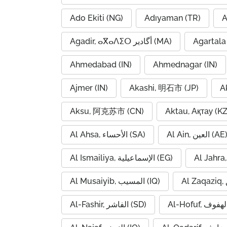
Ado Ekiti (NG)
Adıyaman (TR)
A
Agadir, ⴰⴳⴰⴷⵉⵔ أگادیر (MA)
Agartala 
Ahmedabad (IN)
Ahmednagar (IN)
Ajmer (IN)
Akashi, 明石市 (JP)
A
Aksu, 阿克苏市 (CN)
Aktau, Ақтау (KZ
Al Ain, العين (AE
Al Ahsa, الأحساء (SA)
Al Ismailiya, الإسماعيلية (EG)
Al Musaiyib, المسيب (IQ)
Al-Fashir, الفاشر (SD)