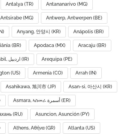
Antalya (TR)
Antananarivo (MG)
Antsirabe (MG)
Antwerp, Antwerpen (BE)
N)
Anyang, 안양시 (KR)
Anápolis (BR)
iânia (BR)
Apodaca (MX)
Aracaju (BR)
Ardabil, اردبیل (IR)
Arequipa (PE)
gton (US)
Armenia (CO)
Arrah (IN)
Asahikawa, 旭川市 (JP)
Asan-si, 아산시 (KR)
)
Asmara, ኣስመራ أسمرة (ER)
ахань (RU)
Asuncion, Asunción (PY)
A)
Athens, Αθήνα (GR)
Atlanta (US)