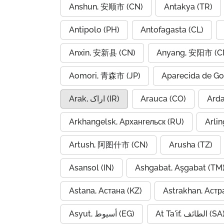
Anshun, 安顺市 (CN)
Antakya (TR)
Antipolo (PH)
Antofagasta (CL)
Anxin, 安新县 (CN)
Anyang, 安阳市 (C
Aomori, 青森市 (JP)
Aparecida de Go
Arak, اراک (IR)
Arauca (CO)
Arkhangelsk, Архангельск (RU)
Arlin
Artush, 阿图什市 (CN)
Arusha (TZ)
Asansol (IN)
Ashgabat, Aşgabat (TM
Astana, Астана (KZ)
Astrakhan, Астр
At Ta'if, الطائف (S
Asyut, أسيوط (EG)