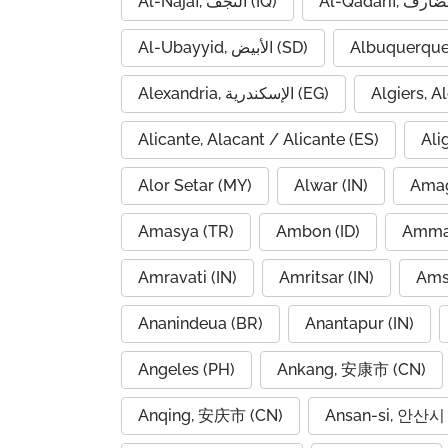
Al-Najaf, النجف (IQ)
Al-Ubayyid, الأبيض (SD)
Albuquerque
Alexandria, الإسكندرية (EG)
Alicante, Alacant / Alicante (ES)
Ali
Alor Setar (MY)
Alwar (IN)
Amag
Amasya (TR)
Ambon (ID)
Amravati (IN)
Amritsar (IN)
Ams
Ananindeua (BR)
Anantapur (IN)
Angeles (PH)
Ankang, 安康市 (CN)
Anqing, 安庆市 (CN)
Ansan-si, 안산시 