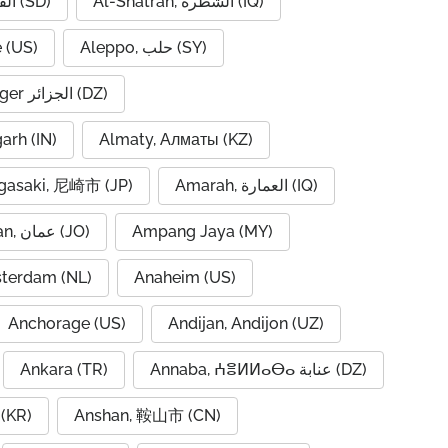
Al-Shatrah, الشطرة (IQ)
Al-Qadarif, القضارف (SD)
 (US)
Aleppo, حلب (SY)
Algiers, Alger الجزائر (DZ)
garh (IN)
Almaty, Алматы (KZ)
asaki, 尼崎市 (JP)
Amarah, العمارة (IQ)
Amman, عمان (JO)
Ampang Jaya (MY)
terdam (NL)
Anaheim (US)
Anchorage (US)
Andijan, Andijon (UZ)
Ankara (TR)
Annaba, ⵄⴻⵍⵍⴰⴱⴰ عنابة (DZ)
(KR)
Anshan, 鞍山市 (CN)