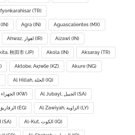
fyonkarahisar (TR)
(IN)
Agra (IN)
Aguascalientes (MX)
Ahwaz, اهواز (IR)
Aizawl (IN)
kita, 秋田市 (JP)
Akola (IN)
Aksaray (TR)
)
Aktobe, Ақтөбе (KZ)
Akure (NG)
Al Hillah, الحلة (IQ)
)
Al Jubayl, الجبيل (SA)
Al Jahra, الجهراء (KW)
Al Zawiyah, الزاوية (LY)
Al Zaqaziq, الزقازيق (EG)
Al-Kut, الكوت (IQ)
Al-Hofuf, الهفوف (SA)