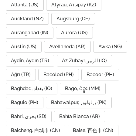
Atlanta (US)
Atyrau, Атырау (KZ)
Auckland (NZ)
Augsburg (DE)
Aurangabad (IN)
Aurora (US)
Austin (US)
Avellaneda (AR)
Awka (NG)
Aydin, Aydın (TR)
Az Zubayr, الزبير (IQ)
Ağrı (TR)
Bacolod (PH)
Bacoor (PH)
Baghdad, بغداد (IQ)
Bago, ပဲခူး (MM)
Baguio (PH)
Bahawalpur, بہاولپور (PK)
Bahri, بحري (SD)
Bahía Blanca (AR)
Baicheng, 白城市 (CN)
Baise, 百色市 (CN)