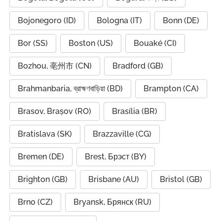
Bojonegoro (ID)
Bologna (IT)
Bonn (DE)
Bor (SS)
Boston (US)
Bouaké (CI)
Bozhou, 亳州市 (CN)
Bradford (GB)
Brahmanbaria, ব্রাহ্মণবাড়িয়া (BD)
Brampton (CA)
Brasov, Brașov (RO)
Brasília (BR)
Bratislava (SK)
Brazzaville (CG)
Bremen (DE)
Brest, Брэст (BY)
Brighton (GB)
Brisbane (AU)
Bristol (GB)
Brno (CZ)
Bryansk, Брянск (RU)