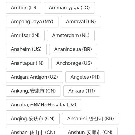
Ambon (ID)
Amman, عمان (JO)
Ampang Jaya (MY)
Amravati (IN)
Amritsar (IN)
Amsterdam (NL)
Anaheim (US)
Ananindeua (BR)
Anantapur (IN)
Anchorage (US)
Andijan, Andijon (UZ)
Angeles (PH)
Ankang, 安康市 (CN)
Ankara (TR)
Annaba, ⵄⴻⵍⵍⴰⴱⴰ عنابة (DZ)
Anqing, 安庆市 (CN)
Ansan-si, 안산시 (KR)
Anshan, 鞍山市 (CN)
Anshun, 安顺市 (CN)