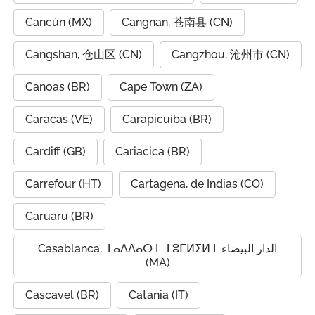
Cancún (MX)
Cangnan, 苍南县 (CN)
Cangshan, 仓山区 (CN)
Cangzhou, 沧州市 (CN)
Canoas (BR)
Cape Town (ZA)
Caracas (VE)
Carapicuíba (BR)
Cardiff (GB)
Cariacica (BR)
Carrefour (HT)
Cartagena, de Indias (CO)
Caruaru (BR)
Casablanca, ⵜⴰⴷⴷⴰⵔⵜ ⵜⵓⵎⵍⵉⵍⵜ الدار البيضاء
(MA)
Cascavel (BR)
Catania (IT)