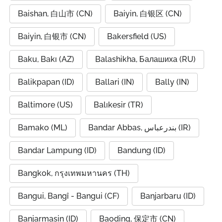
Baishan, 白山市 (CN)
Baiyin, 白银区 (CN)
Baiyin, 白银市 (CN)
Bakersfield (US)
Baku, Bakı (AZ)
Balashikha, Балашиха (RU)
Balikpapan (ID)
Ballari (IN)
Bally (IN)
Baltimore (US)
Balıkesir (TR)
Bamako (ML)
Bandar Abbas, بندرعباس (IR)
Bandar Lampung (ID)
Bandung (ID)
Bangkok, กรุงเทพมหานคร (TH)
Bangui, Bangî - Bangui (CF)
Banjarbaru (ID)
Banjarmasin (ID)
Baoding, 保定市 (CN)