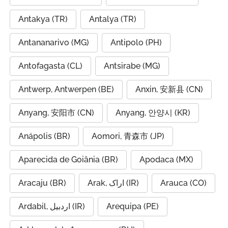
Antakya (TR)
Antalya (TR)
Antananarivo (MG)
Antipolo (PH)
Antofagasta (CL)
Antsirabe (MG)
Antwerp, Antwerpen (BE)
Anxin, 安新县 (CN)
Anyang, 安阳市 (CN)
Anyang, 안양시 (KR)
Anápolis (BR)
Aomori, 青森市 (JP)
Aparecida de Goiânia (BR)
Apodaca (MX)
Aracaju (BR)
Arak, اراک (IR)
Arauca (CO)
Ardabil, اردبیل (IR)
Arequipa (PE)