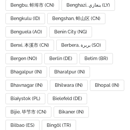
Bengbu, 蚌埠市 (CN)
Benghazi, بنغازي (LY)
Bengkulu (ID)
Bengshan, 蚌山区 (CN)
Benguela (AO)
Benin City (NG)
Benxi, 本溪市 (CN)
Berbera, بربرة (SO)
Bergen (NO)
Berlin (DE)
Betim (BR)
Bhagalpur (IN)
Bharatpur (IN)
Bhavnagar (IN)
Bhilwara (IN)
Bhopal (IN)
Białystok (PL)
Bielefeld (DE)
Bijie, 毕节市 (CN)
Bikaner (IN)
Bilbao (ES)
Bingöl (TR)