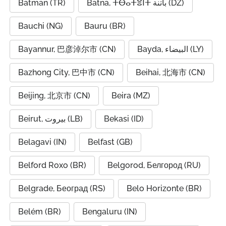
Batman (TR)
Batna, ⵜⴱⴰⵜⴻⵏⵜ باتنة (DZ)
Bauchi (NG)
Bauru (BR)
Bayannur, 巴彦淖尔市 (CN)
Bayda, البيضاء (LY)
Bazhong City, 巴中市 (CN)
Beihai, 北海市 (CN)
Beijing, 北京市 (CN)
Beira (MZ)
Beirut, بيروت (LB)
Bekasi (ID)
Belagavi (IN)
Belfast (GB)
Belford Roxo (BR)
Belgorod, Белгород (RU)
Belgrade, Београд (RS)
Belo Horizonte (BR)
Belém (BR)
Bengaluru (IN)