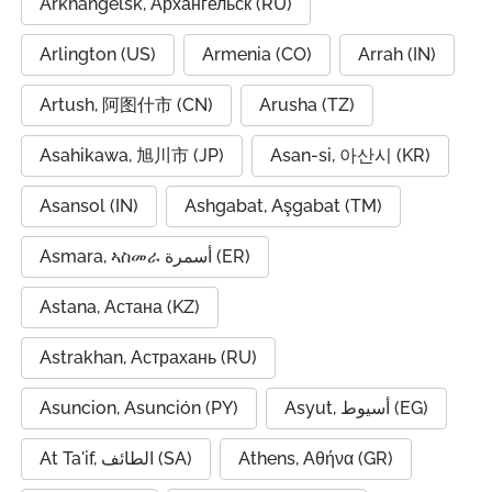
Arkhangelsk, Архангельск (RU)
Arlington (US)
Armenia (CO)
Arrah (IN)
Artush, 阿图什市 (CN)
Arusha (TZ)
Asahikawa, 旭川市 (JP)
Asan-si, 아산시 (KR)
Asansol (IN)
Ashgabat, Aşgabat (TM)
Asmara, ኣስመራ أسمرة (ER)
Astana, Астана (KZ)
Astrakhan, Астрахань (RU)
Asuncion, Asunción (PY)
Asyut, أسيوط (EG)
At Ta'if, الطائف (SA)
Athens, Αθήνα (GR)