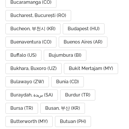
Bucaramanga (CO)
Bucharest, București (RO)
Bucheon, 부천시 (KR)
Budapest (HU)
Buenaventura (CO)
Buenos Aires (AR)
Buffalo (US)
Bujumbura (BI)
Bukhara, Buxoro (UZ)
Bukit Mertajam (MY)
Bulawayo (ZW)
Bunia (CD)
Buraydah, بريدة (SA)
Burdur (TR)
Bursa (TR)
Busan, 부산 (KR)
Butterworth (MY)
Butuan (PH)