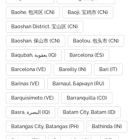
Baohe, 包河区 (CN)
Baoji, 宝鸡市 (CN)
Baoshan District, 宝山区 (CN)
Baoshan, 保山市 (CN)
Baotou, 包头市 (CN)
Baqubah, بعقوبة (IQ)
Barcelona (ES)
Barcelona (VE)
Bareilly (IN)
Bari (IT)
Barinas (VE)
Barnaul, Барнаул (RU)
Barquisimeto (VE)
Barranquilla (CO)
Basra, البصرة (IQ)
Batam City, Batam (ID)
Batangas City, Batangas (PH)
Bathinda (IN)