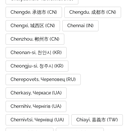
Chengde, 承德市 (CN)
Chengdu, 成都市 (CN)
Chengxi, 城西区 (CN)
Chennai (IN)
Chenzhou, 郴州市 (CN)
Cheonan-si, 천안시 (KR)
Cheongju-si, 청주시 (KR)
Cherepovets, Череповец (RU)
Cherkasy, Черкаси (UA)
Chernihiv, Чернігів (UA)
Chernivtsi, Чернівці (UA)
Chiayi, 嘉義市 (TW)