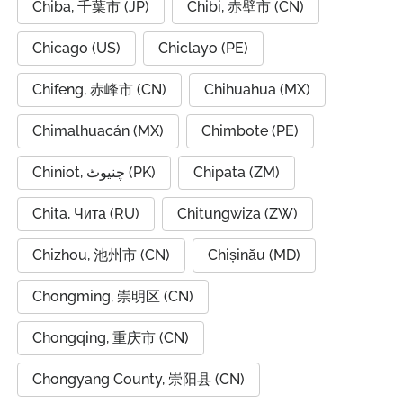
Chiba, 千葉市 (JP)
Chibi, 赤壁市 (CN)
Chicago (US)
Chiclayo (PE)
Chifeng, 赤峰市 (CN)
Chihuahua (MX)
Chimalhuacán (MX)
Chimbote (PE)
Chiniot, چنیوٹ (PK)
Chipata (ZM)
Chita, Чита (RU)
Chitungwiza (ZW)
Chizhou, 池州市 (CN)
Chișinău (MD)
Chongming, 崇明区 (CN)
Chongqing, 重庆市 (CN)
Chongyang County, 崇阳县 (CN)