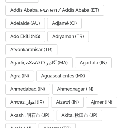
Addis Ababa, አዲስ አበባ / Addis Ababa (ET)
Adelaide (AU)
Adjamé (CI)
Ado Ekiti (NG)
Adıyaman (TR)
Afyonkarahisar (TR)
Agadir, ⴰⴳⴰⴷⵉⵔ أگادیر (MA)
Agartala (IN)
Agra (IN)
Aguascalientes (MX)
Ahmedabad (IN)
Ahmednagar (IN)
Ahwaz, اهواز (IR)
Aizawl (IN)
Ajmer (IN)
Akashi, 明石市 (JP)
Akita, 秋田市 (JP)