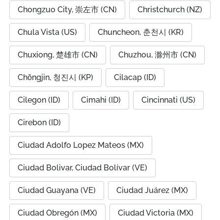
Chongzuo City, 崇左市 (CN)
Christchurch (NZ)
Chula Vista (US)
Chuncheon, 춘천시 (KR)
Chuxiong, 楚雄市 (CN)
Chuzhou, 滁州市 (CN)
Chŏngjin, 청진시 (KP)
Cilacap (ID)
Cilegon (ID)
Cimahi (ID)
Cincinnati (US)
Cirebon (ID)
Ciudad Adolfo Lopez Mateos (MX)
Ciudad Bolivar, Ciudad Bolívar (VE)
Ciudad Guayana (VE)
Ciudad Juárez (MX)
Ciudad Obregón (MX)
Ciudad Victoria (MX)