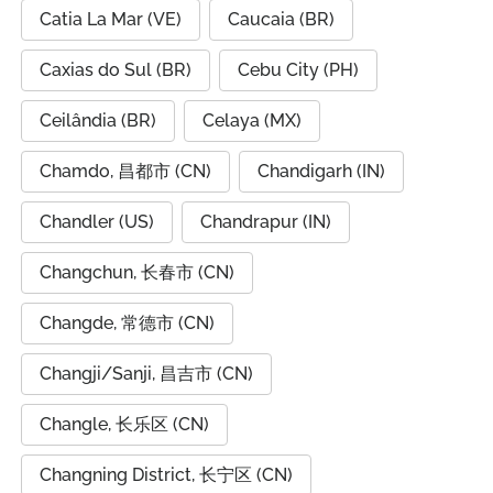
Catia La Mar (VE)
Caucaia (BR)
Caxias do Sul (BR)
Cebu City (PH)
Ceilândia (BR)
Celaya (MX)
Chamdo, 昌都市 (CN)
Chandigarh (IN)
Chandler (US)
Chandrapur (IN)
Changchun, 长春市 (CN)
Changde, 常德市 (CN)
Changji/Sanji, 昌吉市 (CN)
Changle, 长乐区 (CN)
Changning District, 长宁区 (CN)