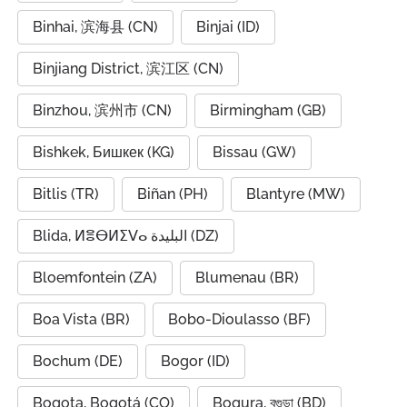
Binhai, 滨海县 (CN)
Binjai (ID)
Binjiang District, 滨江区 (CN)
Binzhou, 滨州市 (CN)
Birmingham (GB)
Bishkek, Бишкек (KG)
Bissau (GW)
Bitlis (TR)
Biñan (PH)
Blantyre (MW)
Blida, ⵍⴻⴱⵍⵉⴸⴰ البليدة (DZ)
Bloemfontein (ZA)
Blumenau (BR)
Boa Vista (BR)
Bobo-Dioulasso (BF)
Bochum (DE)
Bogor (ID)
Bogota, Bogotá (CO)
Bogura, বগুড়া (BD)