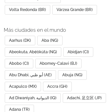
Volta Redonda (BR)
Várzea Grande (BR)
Más ciudades en el mundo
Aarhus (DK)
Aba (NG)
Abeokuta, Abẹ́òkúta (NG)
Abidjan (CI)
Abobo (CI)
Abomey-Calavi (BJ)
Abu Dhabi, أبو ظبي (AE)
Abuja (NG)
Acapulco (MX)
Accra (GH)
Ad Diwaniyah, الديوانية (IQ)
Adachi, 足立区 (JP)
Adana (TR)