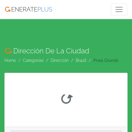
ENERATE
PLUS
Dirección De La Ciudad
Home
Categorías
Dirección
Brazil
Praia Grande