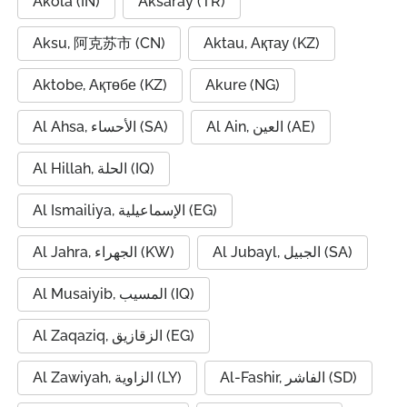
Akola (IN)
Aksaray (TR)
Aksu, 阿克苏市 (CN)
Aktau, Ақтау (KZ)
Aktobe, Ақтөбе (KZ)
Akure (NG)
Al Ain, العين (AE)
Al Ahsa, الأحساء (SA)
Al Hillah, الحلة (IQ)
Al Ismailiya, الإسماعيلية (EG)
Al Jubayl, الجبيل (SA)
Al Jahra, الجهراء (KW)
Al Musaiyib, المسيب (IQ)
Al Zaqaziq, الزقازيق (EG)
Al-Fashir, الفاشر (SD)
Al Zawiyah, الزاوية (LY)