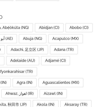
o
, Abẹ́òkúta (NG)
Abidjan (CI)
Abobo (CI)
Abu Dhabi, أبو ظبي (AE)
Abuja (NG)
Acapulco (MX)
IQ)
Adachi, 足立区 (JP)
Adana (TR)
)
Adelaide (AU)
Adjamé (CI)
fyonkarahisar (TR)
(IN)
Agra (IN)
Aguascalientes (MX)
Ahwaz, اهواز (IR)
Aizawl (IN)
kita, 秋田市 (JP)
Akola (IN)
Aksaray (TR)