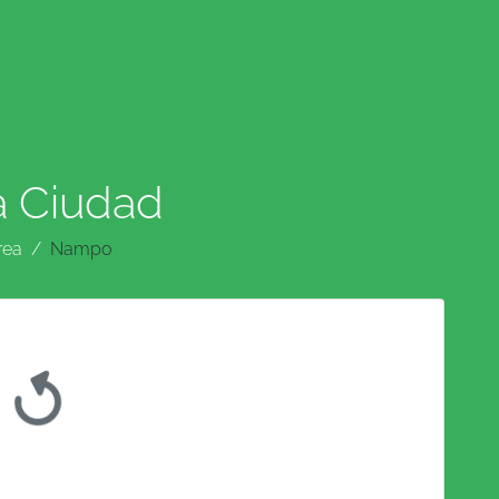
a Ciudad
rea
Nampo