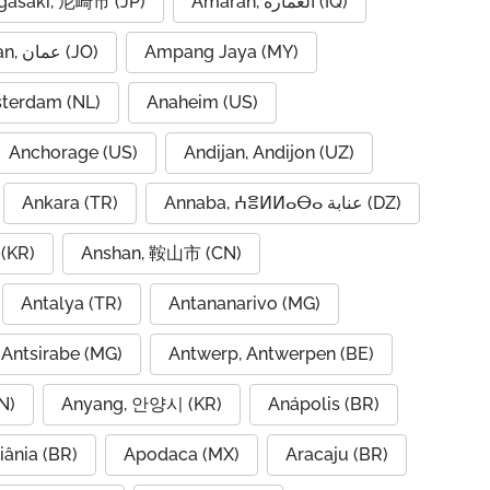
asaki, 尼崎市 (JP)
Amarah, العمارة (IQ)
Amman, عمان (JO)
Ampang Jaya (MY)
terdam (NL)
Anaheim (US)
Anchorage (US)
Andijan, Andijon (UZ)
Ankara (TR)
Annaba, ⵄⴻⵍⵍⴰⴱⴰ عنابة (DZ)
(KR)
Anshan, 鞍山市 (CN)
Antalya (TR)
Antananarivo (MG)
Antsirabe (MG)
Antwerp, Antwerpen (BE)
N)
Anyang, 안양시 (KR)
Anápolis (BR)
iânia (BR)
Apodaca (MX)
Aracaju (BR)