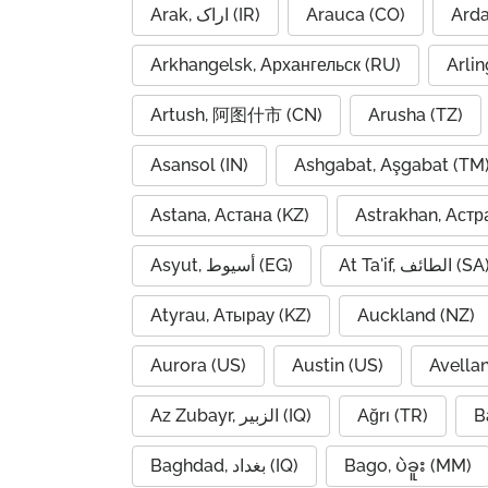
Arak, اراک (IR)
Arauca (CO)
Arkhangelsk, Архангельск (RU)
Arlin
Artush, 阿图什市 (CN)
Arusha (TZ)
Asansol (IN)
Ashgabat, Aşgabat (TM
Astana, Астана (KZ)
Astrakhan, Астр
At Ta'if, الطائف (S
Asyut, أسيوط (EG)
Atyrau, Атырау (KZ)
Auckland (NZ)
Aurora (US)
Austin (US)
Avella
Az Zubayr, الزبير (IQ)
Ağrı (TR)
B
Baghdad, بغداد (IQ)
Bago, ပဲခူး (MM)