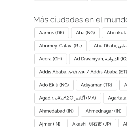
Más ciudades en el mund
Aarhus (DK)
Aba (NG)
Abeokuta
Abomey-Calavi (BJ)
Accra (GH)
Ad Diwaniyah, الديوانية (
Addis Ababa, አዲስ አበባ / Addis Ababa (ET
Ado Ekiti (NG)
Adıyaman (TR)
A
Agadir, ⴰⴳⴰⴷⵉⵔ أگادیر (MA)
Agartala 
Ahmedabad (IN)
Ahmednagar (IN)
Ajmer (IN)
Akashi, 明石市 (JP)
A