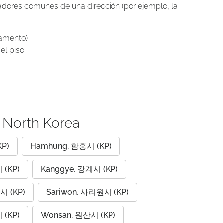
icadores comunes de una dirección (por ejemplo, la
tamento)
el piso
s North Korea
KP)
Hamhung, 함흥시 (KP)
 (KP)
Kanggye, 강계시 (KP)
시 (KP)
Sariwon, 사리원시 (KP)
 (KP)
Wonsan, 원산시 (KP)