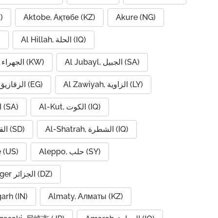
)
Aktobe, Ақтөбе (KZ)
Akure (NG)
Al Hillah, الحلة (IQ)
)
Al Jubayl, الجبيل (SA)
Al Jahra, الجهراء (KW)
Al Zawiyah, الزاوية (LY)
Al Zaqaziq, الزقازيق (EG)
Al-Kut, الكوت (IQ)
Al-Hofuf, الهفوف (SA)
Al-Shatrah, الشطرة (IQ)
Al-Qadarif, القضارف (SD)
 (US)
Aleppo, حلب (SY)
Algiers, Alger الجزائر (DZ)
garh (IN)
Almaty, Алматы (KZ)