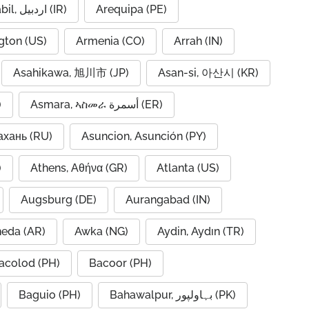
Ardabil, اردبیل (IR)
Arequipa (PE)
gton (US)
Armenia (CO)
Arrah (IN)
Asahikawa, 旭川市 (JP)
Asan-si, 아산시 (KR)
)
Asmara, ኣስመራ أسمرة (ER)
ахань (RU)
Asuncion, Asunción (PY)
A)
Athens, Αθήνα (GR)
Atlanta (US)
Augsburg (DE)
Aurangabad (IN)
neda (AR)
Awka (NG)
Aydin, Aydın (TR)
acolod (PH)
Bacoor (PH)
Baguio (PH)
Bahawalpur, بہاولپور (PK)