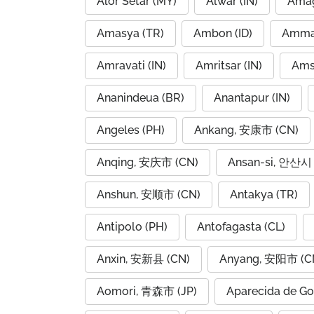
Alor Setar (MY)
Alwar (IN)
Amag
Amasya (TR)
Ambon (ID)
Amravati (IN)
Amritsar (IN)
Ams
Ananindeua (BR)
Anantapur (IN)
Angeles (PH)
Ankang, 安康市 (CN)
Anqing, 安庆市 (CN)
Ansan-si, 안산시 
Anshun, 安顺市 (CN)
Antakya (TR)
Antipolo (PH)
Antofagasta (CL)
Anxin, 安新县 (CN)
Anyang, 安阳市 (C
Aomori, 青森市 (JP)
Aparecida de Go