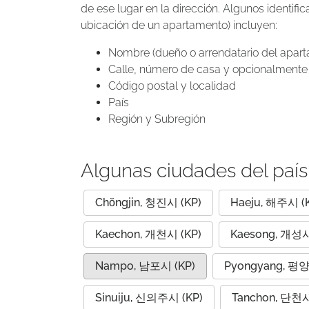
de ese lugar en la dirección. Algunos identif
ubicación de un apartamento) incluyen:
Nombre (dueño o arrendatario del apar
Calle, número de casa y opcionalmente 
Código postal y localidad
País
Región y Subregión
Algunas ciudades del paí
Chŏngjin, 청진시 (KP)
Haeju, 해주시 (
Kaechon, 개천시 (KP)
Kaesong, 개성시
Nampo, 남포시 (KP)
Pyongyang, 평양
Sinuiju, 신의주시 (KP)
Tanchon, 단천시