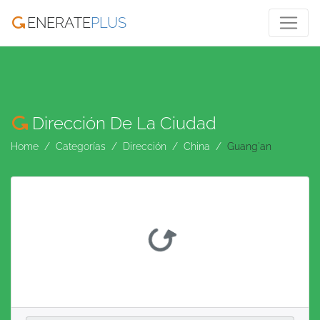
ENERATE
PLUS
Dirección De La Ciudad
Home
Categorías
Dirección
China
Guang'an