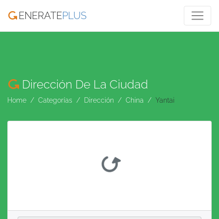
ENERATE
PLUS
Dirección De La Ciudad
Home
Categorías
Dirección
China
Yantai