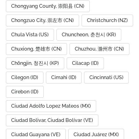
Chongyang County, 崇阳县 (CN)
Chongzuo City, 崇左市 (CN)
Christchurch (NZ)
Chula Vista (US)
Chuncheon, 춘천시 (KR)
Chuxiong, 楚雄市 (CN)
Chuzhou, 滁州市 (CN)
Chŏngjin, 청진시 (KP)
Cilacap (ID)
Cilegon (ID)
Cimahi (ID)
Cincinnati (US)
Cirebon (ID)
Ciudad Adolfo Lopez Mateos (MX)
Ciudad Bolivar, Ciudad Bolívar (VE)
Ciudad Guayana (VE)
Ciudad Juárez (MX)