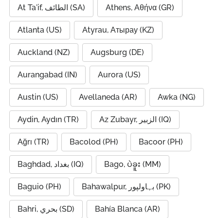
At Ta'if, الطائف (SA)
Athens, Αθήνα (GR)
Atlanta (US)
Atyrau, Атырау (KZ)
Auckland (NZ)
Augsburg (DE)
Aurangabad (IN)
Aurora (US)
Austin (US)
Avellaneda (AR)
Awka (NG)
Aydin, Aydın (TR)
Az Zubayr, الزبير (IQ)
Ağrı (TR)
Bacolod (PH)
Bacoor (PH)
Baghdad, بغداد (IQ)
Bago, ပဲခူး (MM)
Baguio (PH)
Bahawalpur, بہاولپور (PK)
Bahri, بحري (SD)
Bahía Blanca (AR)