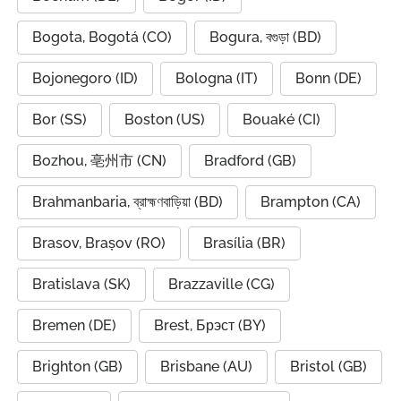
Bogota, Bogotá (CO)
Bogura, বগুড়া (BD)
Bojonegoro (ID)
Bologna (IT)
Bonn (DE)
Bor (SS)
Boston (US)
Bouaké (CI)
Bozhou, 亳州市 (CN)
Bradford (GB)
Brahmanbaria, ব্রাহ্মণবাড়িয়া (BD)
Brampton (CA)
Brasov, Brașov (RO)
Brasília (BR)
Bratislava (SK)
Brazzaville (CG)
Bremen (DE)
Brest, Брэст (BY)
Brighton (GB)
Brisbane (AU)
Bristol (GB)