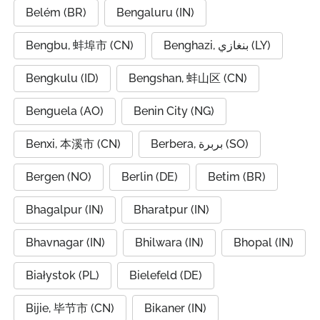
Belém (BR)
Bengaluru (IN)
Bengbu, 蚌埠市 (CN)
Benghazi, بنغازي (LY)
Bengkulu (ID)
Bengshan, 蚌山区 (CN)
Benguela (AO)
Benin City (NG)
Benxi, 本溪市 (CN)
Berbera, بربرة (SO)
Bergen (NO)
Berlin (DE)
Betim (BR)
Bhagalpur (IN)
Bharatpur (IN)
Bhavnagar (IN)
Bhilwara (IN)
Bhopal (IN)
Białystok (PL)
Bielefeld (DE)
Bijie, 毕节市 (CN)
Bikaner (IN)