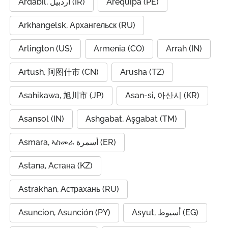
Ardabil, اردبیل (IR)
Arequipa (PE)
Arkhangelsk, Архангельск (RU)
Arlington (US)
Armenia (CO)
Arrah (IN)
Artush, 阿图什市 (CN)
Arusha (TZ)
Asahikawa, 旭川市 (JP)
Asan-si, 아산시 (KR)
Asansol (IN)
Ashgabat, Aşgabat (TM)
Asmara, ኣስመራ أسمرة (ER)
Astana, Астана (KZ)
Astrakhan, Астрахань (RU)
Asuncion, Asunción (PY)
Asyut, أسيوط (EG)