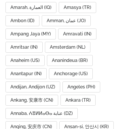
Amarah, العمارة (IQ)
Amasya (TR)
Ambon (ID)
Amman, عمان (JO)
Ampang Jaya (MY)
Amravati (IN)
Amritsar (IN)
Amsterdam (NL)
Anaheim (US)
Ananindeua (BR)
Anantapur (IN)
Anchorage (US)
Andijan, Andijon (UZ)
Angeles (PH)
Ankang, 安康市 (CN)
Ankara (TR)
Annaba, ⵄⴻⵍⵍⴰⴱⴰ عنابة (DZ)
Anqing, 安庆市 (CN)
Ansan-si, 안산시 (KR)