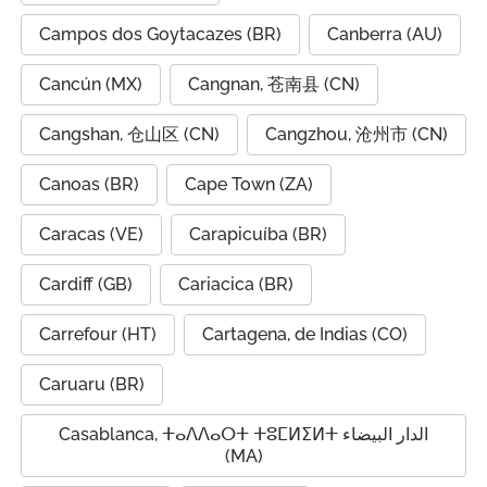
Campos dos Goytacazes (BR)
Canberra (AU)
Cancún (MX)
Cangnan, 苍南县 (CN)
Cangshan, 仓山区 (CN)
Cangzhou, 沧州市 (CN)
Canoas (BR)
Cape Town (ZA)
Caracas (VE)
Carapicuíba (BR)
Cardiff (GB)
Cariacica (BR)
Carrefour (HT)
Cartagena, de Indias (CO)
Caruaru (BR)
Casablanca, ⵜⴰⴷⴷⴰⵔⵜ ⵜⵓⵎⵍⵉⵍⵜ الدار البيضاء
(MA)