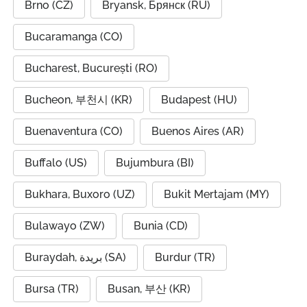
Brno (CZ)
Bryansk, Брянск (RU)
Bucaramanga (CO)
Bucharest, București (RO)
Bucheon, 부천시 (KR)
Budapest (HU)
Buenaventura (CO)
Buenos Aires (AR)
Buffalo (US)
Bujumbura (BI)
Bukhara, Buxoro (UZ)
Bukit Mertajam (MY)
Bulawayo (ZW)
Bunia (CD)
Buraydah, بريدة (SA)
Burdur (TR)
Bursa (TR)
Busan, 부산 (KR)