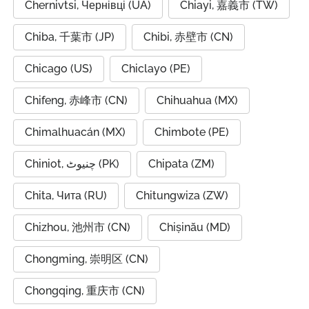
Chernivtsi, Чернівці (UA)
Chiayi, 嘉義市 (TW)
Chiba, 千葉市 (JP)
Chibi, 赤壁市 (CN)
Chicago (US)
Chiclayo (PE)
Chifeng, 赤峰市 (CN)
Chihuahua (MX)
Chimalhuacán (MX)
Chimbote (PE)
Chiniot, چنیوٹ (PK)
Chipata (ZM)
Chita, Чита (RU)
Chitungwiza (ZW)
Chizhou, 池州市 (CN)
Chișinău (MD)
Chongming, 崇明区 (CN)
Chongqing, 重庆市 (CN)