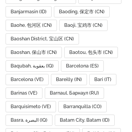
Banjarmasin (ID)
Baoding, 保定市 (CN)
Baohe, 包河区 (CN)
Baoji, 宝鸡市 (CN)
Baoshan District, 宝山区 (CN)
Baoshan, 保山市 (CN)
Baotou, 包头市 (CN)
Baqubah, بعقوبة (IQ)
Barcelona (ES)
Barcelona (VE)
Bareilly (IN)
Bari (IT)
Barinas (VE)
Barnaul, Барнаул (RU)
Barquisimeto (VE)
Barranquilla (CO)
Basra, البصرة (IQ)
Batam City, Batam (ID)