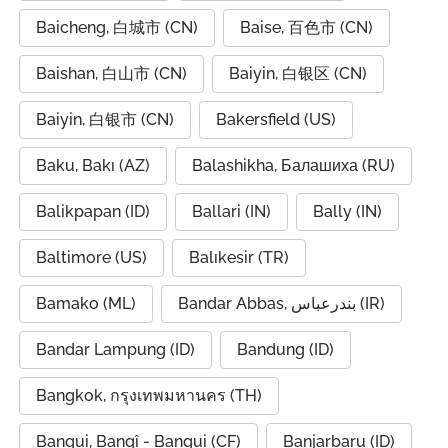
Baicheng, 白城市 (CN)
Baise, 百色市 (CN)
Baishan, 白山市 (CN)
Baiyin, 白银区 (CN)
Baiyin, 白银市 (CN)
Bakersfield (US)
Baku, Bakı (AZ)
Balashikha, Балашиха (RU)
Balikpapan (ID)
Ballari (IN)
Bally (IN)
Baltimore (US)
Balıkesir (TR)
Bamako (ML)
Bandar Abbas, بندرعباس (IR)
Bandar Lampung (ID)
Bandung (ID)
Bangkok, กรุงเทพมหานคร (TH)
Bangui, Bangî - Bangui (CF)
Banjarbaru (ID)