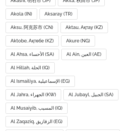
Akashi, 明石市 (JP)
Akita, 秋田市 (JP)
Akola (IN)
Aksaray (TR)
Aksu, 阿克苏市 (CN)
Aktau, Ақтау (KZ)
Aktobe, Ақтөбе (KZ)
Akure (NG)
Al Ain, العين (AE)
Al Ahsa, الأحساء (SA)
Al Hillah, الحلة (IQ)
Al Ismailiya, الإسماعيلية (EG)
Al Jubayl, الجبيل (SA)
Al Jahra, الجهراء (KW)
Al Musaiyib, المسيب (IQ)
Al Zaqaziq, الزقازيق (EG)