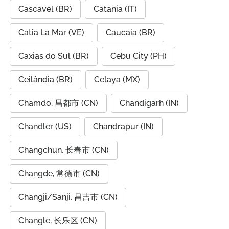
Cascavel (BR)
Catania (IT)
Catia La Mar (VE)
Caucaia (BR)
Caxias do Sul (BR)
Cebu City (PH)
Ceilândia (BR)
Celaya (MX)
Chamdo, 昌都市 (CN)
Chandigarh (IN)
Chandler (US)
Chandrapur (IN)
Changchun, 长春市 (CN)
Changde, 常德市 (CN)
Changji/Sanji, 昌吉市 (CN)
Changle, 长乐区 (CN)