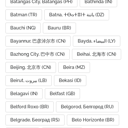
Batangas City, Batangas (PH)
Bathinda (IN)
Batman (TR)
Batna, ⵜⴱⴰⵜⴻⵏⵜ باتنة (DZ)
Bauchi (NG)
Bauru (BR)
Bayannur, 巴彦淖尔市 (CN)
Bayda, البيضاء (LY)
Bazhong City, 巴中市 (CN)
Beihai, 北海市 (CN)
Beijing, 北京市 (CN)
Beira (MZ)
Beirut, بيروت (LB)
Bekasi (ID)
Belagavi (IN)
Belfast (GB)
Belford Roxo (BR)
Belgorod, Белгород (RU)
Belgrade, Београд (RS)
Belo Horizonte (BR)