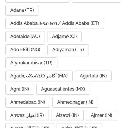
Adana (TR)
Addis Ababa, አዲስ አበባ / Addis Ababa (ET)
Adelaide (AU)
Adjamé (CI)
Ado Ekiti (NG)
Adıyaman (TR)
Afyonkarahisar (TR)
Agadir, ⴰⴳⴰⴷⵉⵔ أگادیر (MA)
Agartala (IN)
Agra (IN)
Aguascalientes (MX)
Ahmedabad (IN)
Ahmednagar (IN)
Ahwaz, اهواز (IR)
Aizawl (IN)
Ajmer (IN)