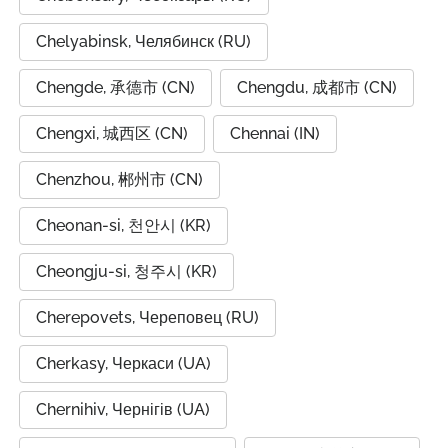
Chelyabinsk, Челябинск (RU)
Chengde, 承德市 (CN)
Chengdu, 成都市 (CN)
Chengxi, 城西区 (CN)
Chennai (IN)
Chenzhou, 郴州市 (CN)
Cheonan-si, 천안시 (KR)
Cheongju-si, 청주시 (KR)
Cherepovets, Череповец (RU)
Cherkasy, Черкаси (UA)
Chernihiv, Чернігів (UA)