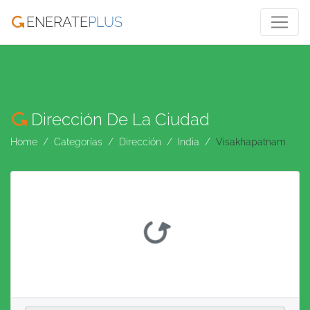
ENERATE
PLUS
Dirección De La Ciudad
Home
Categorías
Dirección
India
Visakhapatnam