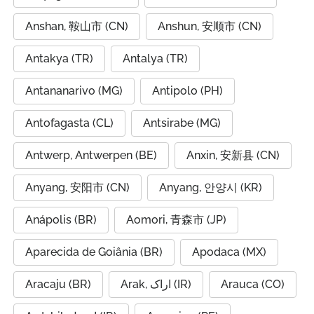
Anshan, 鞍山市 (CN)
Anshun, 安顺市 (CN)
Antakya (TR)
Antalya (TR)
Antananarivo (MG)
Antipolo (PH)
Antofagasta (CL)
Antsirabe (MG)
Antwerp, Antwerpen (BE)
Anxin, 安新县 (CN)
Anyang, 安阳市 (CN)
Anyang, 안양시 (KR)
Anápolis (BR)
Aomori, 青森市 (JP)
Aparecida de Goiânia (BR)
Apodaca (MX)
Aracaju (BR)
Arak, اراک (IR)
Arauca (CO)