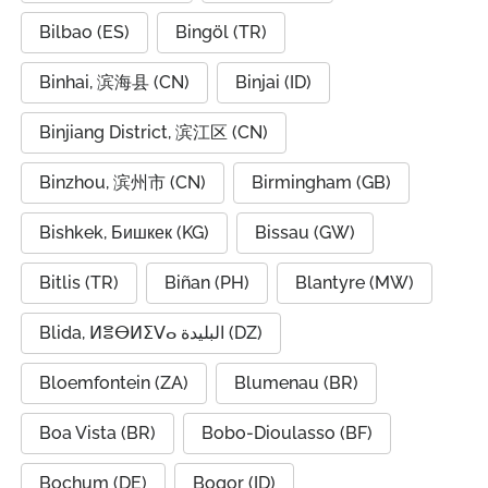
Bilbao (ES)
Bingöl (TR)
Binhai, 滨海县 (CN)
Binjai (ID)
Binjiang District, 滨江区 (CN)
Binzhou, 滨州市 (CN)
Birmingham (GB)
Bishkek, Бишкек (KG)
Bissau (GW)
Bitlis (TR)
Biñan (PH)
Blantyre (MW)
Blida, ⵍⴻⴱⵍⵉⴸⴰ البليدة (DZ)
Bloemfontein (ZA)
Blumenau (BR)
Boa Vista (BR)
Bobo-Dioulasso (BF)
Bochum (DE)
Bogor (ID)