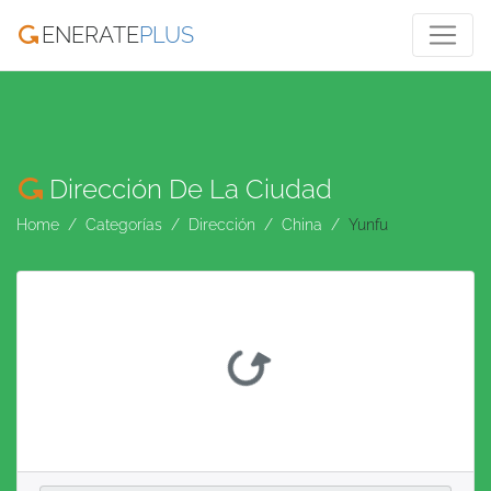
ENERATE
PLUS
Dirección De La Ciudad
Home
Categorías
Dirección
China
Yunfu