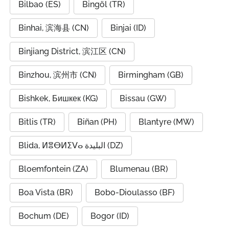
Bilbao (ES)
Bingöl (TR)
Binhai, 滨海县 (CN)
Binjai (ID)
Binjiang District, 滨江区 (CN)
Binzhou, 滨州市 (CN)
Birmingham (GB)
Bishkek, Бишкек (KG)
Bissau (GW)
Bitlis (TR)
Biñan (PH)
Blantyre (MW)
Blida, ⵍⴻⴱⵍⵉⴸⴰ البليدة (DZ)
Bloemfontein (ZA)
Blumenau (BR)
Boa Vista (BR)
Bobo-Dioulasso (BF)
Bochum (DE)
Bogor (ID)