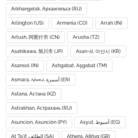
Arkhangelsk, Архангельск (RU)
Arlington (US)
Armenia (CO)
Arrah (IN)
Artush, 阿图什市 (CN)
Arusha (TZ)
Asahikawa, 旭川市 (JP)
Asan-si, 아산시 (KR)
Asansol (IN)
Ashgabat, Aşgabat (TM)
Asmara, ኣስመራ أسمرة (ER)
Astana, Астана (KZ)
Astrakhan, Астрахань (RU)
Asuncion, Asunción (PY)
Asyut, أسيوط (EG)
At Ta'if, الطائف (SA)
Athens, Αθήνα (GR)