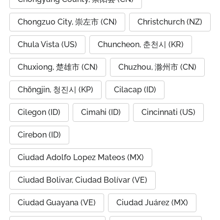
Chongzuo City, 崇左市 (CN)
Christchurch (NZ)
Chula Vista (US)
Chuncheon, 춘천시 (KR)
Chuxiong, 楚雄市 (CN)
Chuzhou, 滁州市 (CN)
Chŏngjin, 청진시 (KP)
Cilacap (ID)
Cilegon (ID)
Cimahi (ID)
Cincinnati (US)
Cirebon (ID)
Ciudad Adolfo Lopez Mateos (MX)
Ciudad Bolivar, Ciudad Bolívar (VE)
Ciudad Guayana (VE)
Ciudad Juárez (MX)