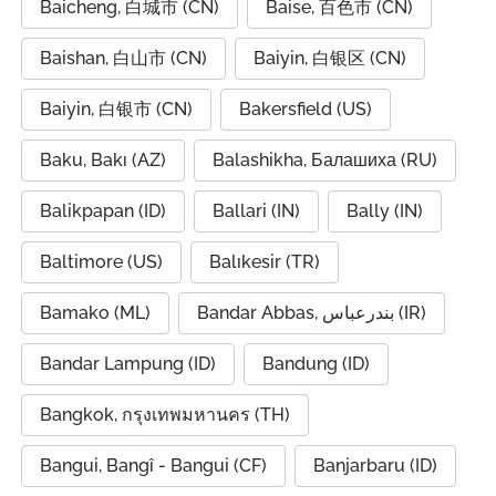
Baicheng, 白城市 (CN)
Baise, 百色市 (CN)
Baishan, 白山市 (CN)
Baiyin, 白银区 (CN)
Baiyin, 白银市 (CN)
Bakersfield (US)
Baku, Bakı (AZ)
Balashikha, Балашиха (RU)
Balikpapan (ID)
Ballari (IN)
Bally (IN)
Baltimore (US)
Balıkesir (TR)
Bamako (ML)
Bandar Abbas, بندرعباس (IR)
Bandar Lampung (ID)
Bandung (ID)
Bangkok, กรุงเทพมหานคร (TH)
Bangui, Bangî - Bangui (CF)
Banjarbaru (ID)