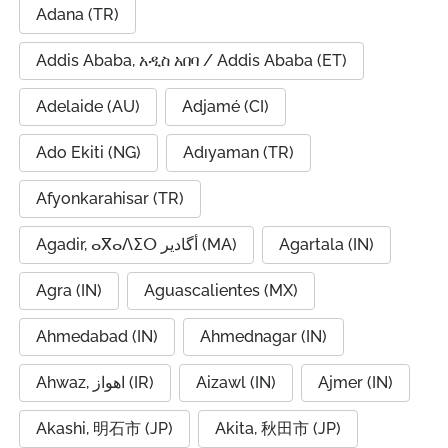
Adana (TR)
Addis Ababa, አዲስ አበባ / Addis Ababa (ET)
Adelaide (AU)
Adjamé (CI)
Ado Ekiti (NG)
Adıyaman (TR)
Afyonkarahisar (TR)
Agadir, ⴰⴳⴰⴷⵉⵔ أگادیر (MA)
Agartala (IN)
Agra (IN)
Aguascalientes (MX)
Ahmedabad (IN)
Ahmednagar (IN)
Ahwaz, اهواز (IR)
Aizawl (IN)
Ajmer (IN)
Akashi, 明石市 (JP)
Akita, 秋田市 (JP)