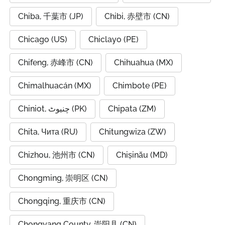
Chiba, 千葉市 (JP)
Chibi, 赤壁市 (CN)
Chicago (US)
Chiclayo (PE)
Chifeng, 赤峰市 (CN)
Chihuahua (MX)
Chimalhuacán (MX)
Chimbote (PE)
Chiniot, چنیوٹ (PK)
Chipata (ZM)
Chita, Чита (RU)
Chitungwiza (ZW)
Chizhou, 池州市 (CN)
Chișinău (MD)
Chongming, 崇明区 (CN)
Chongqing, 重庆市 (CN)
Chongyang County, 崇阳县 (CN)