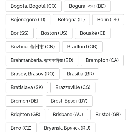
Bogota, Bogotá (CO)
Bogura, বগুড়া (BD)
Bojonegoro (ID)
Bologna (IT)
Bonn (DE)
Bor (SS)
Boston (US)
Bouaké (CI)
Bozhou, 亳州市 (CN)
Bradford (GB)
Brahmanbaria, ব্রাহ্মণবাড়িয়া (BD)
Brampton (CA)
Brasov, Brașov (RO)
Brasília (BR)
Bratislava (SK)
Brazzaville (CG)
Bremen (DE)
Brest, Брэст (BY)
Brighton (GB)
Brisbane (AU)
Bristol (GB)
Brno (CZ)
Bryansk, Брянск (RU)