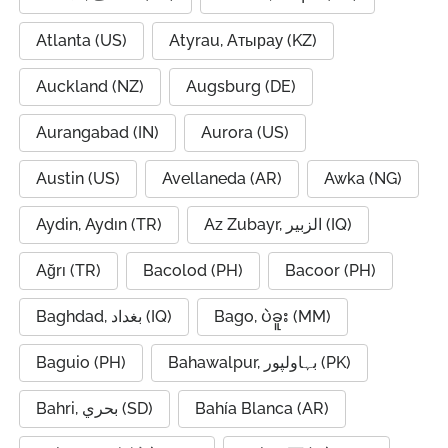
Atlanta (US)
Atyrau, Атырау (KZ)
Auckland (NZ)
Augsburg (DE)
Aurangabad (IN)
Aurora (US)
Austin (US)
Avellaneda (AR)
Awka (NG)
Aydin, Aydın (TR)
Az Zubayr, الزبير (IQ)
Ağrı (TR)
Bacolod (PH)
Bacoor (PH)
Baghdad, بغداد (IQ)
Bago, ပဲခူး (MM)
Baguio (PH)
Bahawalpur, بہاولپور (PK)
Bahri, بحري (SD)
Bahía Blanca (AR)