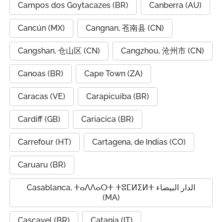
Campos dos Goytacazes (BR)
Canberra (AU)
Cancún (MX)
Cangnan, 苍南县 (CN)
Cangshan, 仓山区 (CN)
Cangzhou, 沧州市 (CN)
Canoas (BR)
Cape Town (ZA)
Caracas (VE)
Carapicuíba (BR)
Cardiff (GB)
Cariacica (BR)
Carrefour (HT)
Cartagena, de Indias (CO)
Caruaru (BR)
Casablanca, ⵜⴰⴷⴷⴰⵔⵜ ⵜⵓⵎⵍⵉⵍⵜ الدار البيضاء
(MA)
Cascavel (BR)
Catania (IT)