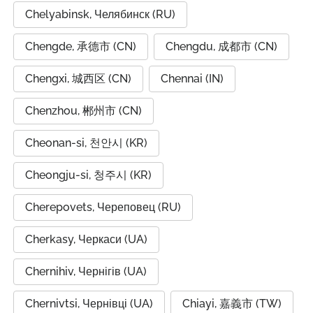
Chelyabinsk, Челябинск (RU)
Chengde, 承德市 (CN)
Chengdu, 成都市 (CN)
Chengxi, 城西区 (CN)
Chennai (IN)
Chenzhou, 郴州市 (CN)
Cheonan-si, 천안시 (KR)
Cheongju-si, 청주시 (KR)
Cherepovets, Череповец (RU)
Cherkasy, Черкаси (UA)
Chernihiv, Чернігів (UA)
Chernivtsi, Чернівці (UA)
Chiayi, 嘉義市 (TW)