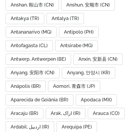
Anshan, 鞍山市 (CN)
Anshun, 安顺市 (CN)
Antakya (TR)
Antalya (TR)
Antananarivo (MG)
Antipolo (PH)
Antofagasta (CL)
Antsirabe (MG)
Antwerp, Antwerpen (BE)
Anxin, 安新县 (CN)
Anyang, 安阳市 (CN)
Anyang, 안양시 (KR)
Anápolis (BR)
Aomori, 青森市 (JP)
Aparecida de Goiânia (BR)
Apodaca (MX)
Aracaju (BR)
Arak, اراک (IR)
Arauca (CO)
Ardabil, اردبیل (IR)
Arequipa (PE)