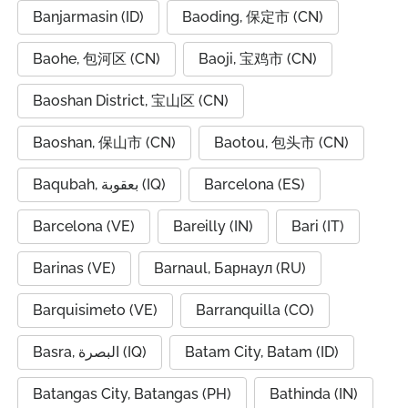
Banjarmasin (ID)
Baoding, 保定市 (CN)
Baohe, 包河区 (CN)
Baoji, 宝鸡市 (CN)
Baoshan District, 宝山区 (CN)
Baoshan, 保山市 (CN)
Baotou, 包头市 (CN)
Baqubah, بعقوبة (IQ)
Barcelona (ES)
Barcelona (VE)
Bareilly (IN)
Bari (IT)
Barinas (VE)
Barnaul, Барнаул (RU)
Barquisimeto (VE)
Barranquilla (CO)
Basra, البصرة (IQ)
Batam City, Batam (ID)
Batangas City, Batangas (PH)
Bathinda (IN)