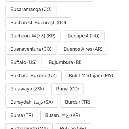
Bucaramanga (CO)
Bucharest, București (RO)
Bucheon, 부천시 (KR)
Budapest (HU)
Buenaventura (CO)
Buenos Aires (AR)
Buffalo (US)
Bujumbura (BI)
Bukhara, Buxoro (UZ)
Bukit Mertajam (MY)
Bulawayo (ZW)
Bunia (CD)
Buraydah, بريدة (SA)
Burdur (TR)
Bursa (TR)
Busan, 부산 (KR)
Butterworth (MY)
Butuan (PH)