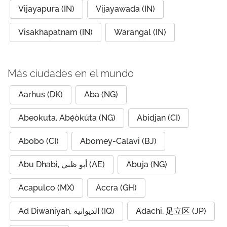
Vijayapura (IN)
Vijayawada (IN)
Visakhapatnam (IN)
Warangal (IN)
Más ciudades en el mundo
Aarhus (DK)
Aba (NG)
Abeokuta, Abẹ́òkúta (NG)
Abidjan (CI)
Abobo (CI)
Abomey-Calavi (BJ)
Abu Dhabi, أبو ظبي (AE)
Abuja (NG)
Acapulco (MX)
Accra (GH)
Ad Diwaniyah, الديوانية (IQ)
Adachi, 足立区 (JP)