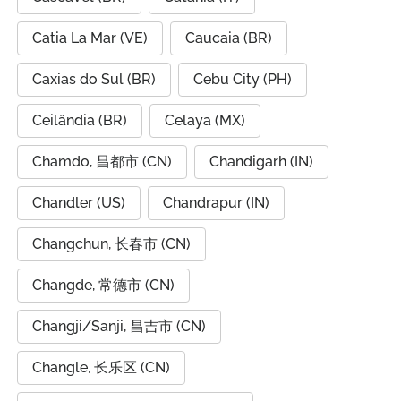
Catia La Mar (VE)
Caucaia (BR)
Caxias do Sul (BR)
Cebu City (PH)
Ceilândia (BR)
Celaya (MX)
Chamdo, 昌都市 (CN)
Chandigarh (IN)
Chandler (US)
Chandrapur (IN)
Changchun, 长春市 (CN)
Changde, 常德市 (CN)
Changji/Sanji, 昌吉市 (CN)
Changle, 长乐区 (CN)