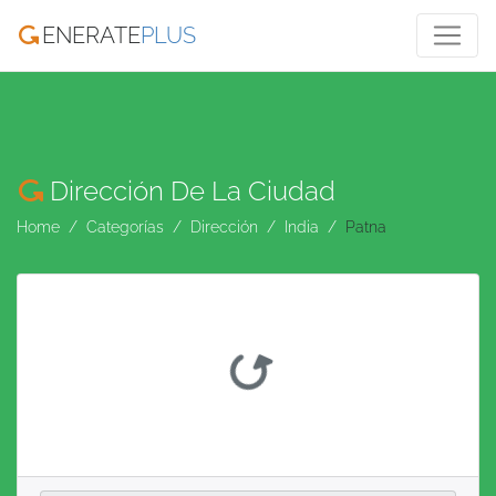
ENERATE
PLUS
Dirección De La Ciudad
Home
Categorías
Dirección
India
Patna