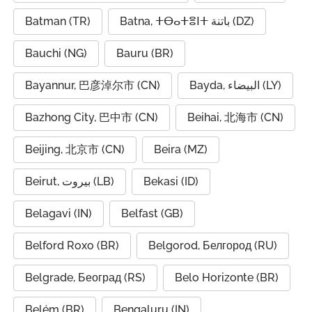
Batman (TR)
Batna, ⵜⴱⴰⵜⴻⵏⵜ باتنة (DZ)
Bauchi (NG)
Bauru (BR)
Bayannur, 巴彦淖尔市 (CN)
Bayda, البيضاء (LY)
Bazhong City, 巴中市 (CN)
Beihai, 北海市 (CN)
Beijing, 北京市 (CN)
Beira (MZ)
Beirut, بيروت (LB)
Bekasi (ID)
Belagavi (IN)
Belfast (GB)
Belford Roxo (BR)
Belgorod, Белгород (RU)
Belgrade, Београд (RS)
Belo Horizonte (BR)
Belém (BR)
Bengaluru (IN)