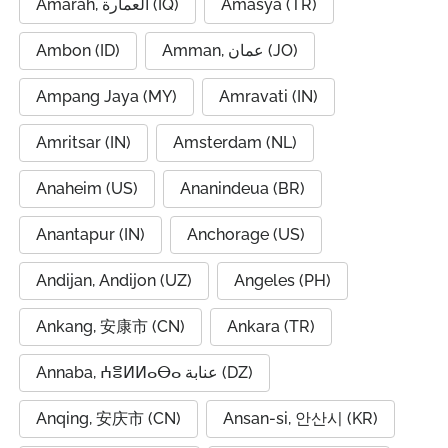
Amarah, العمارة (IQ)
Amasya (TR)
Ambon (ID)
Amman, عمان (JO)
Ampang Jaya (MY)
Amravati (IN)
Amritsar (IN)
Amsterdam (NL)
Anaheim (US)
Ananindeua (BR)
Anantapur (IN)
Anchorage (US)
Andijan, Andijon (UZ)
Angeles (PH)
Ankang, 安康市 (CN)
Ankara (TR)
Annaba, ⵄⴻⵍⵍⴰⴱⴰ عنابة (DZ)
Anqing, 安庆市 (CN)
Ansan-si, 안산시 (KR)