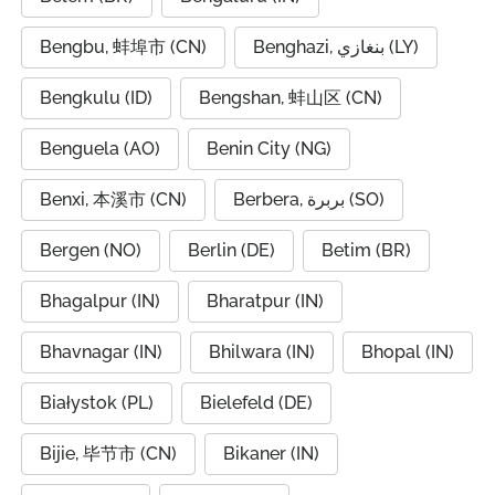
Bengbu, 蚌埠市 (CN)
Benghazi, بنغازي (LY)
Bengkulu (ID)
Bengshan, 蚌山区 (CN)
Benguela (AO)
Benin City (NG)
Benxi, 本溪市 (CN)
Berbera, بربرة (SO)
Bergen (NO)
Berlin (DE)
Betim (BR)
Bhagalpur (IN)
Bharatpur (IN)
Bhavnagar (IN)
Bhilwara (IN)
Bhopal (IN)
Białystok (PL)
Bielefeld (DE)
Bijie, 毕节市 (CN)
Bikaner (IN)