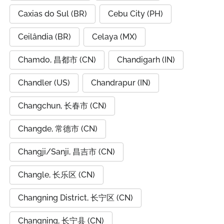
Caxias do Sul (BR)
Cebu City (PH)
Ceilândia (BR)
Celaya (MX)
Chamdo, 昌都市 (CN)
Chandigarh (IN)
Chandler (US)
Chandrapur (IN)
Changchun, 长春市 (CN)
Changde, 常德市 (CN)
Changji/Sanji, 昌吉市 (CN)
Changle, 长乐区 (CN)
Changning District, 长宁区 (CN)
Changning, 长宁县 (CN)