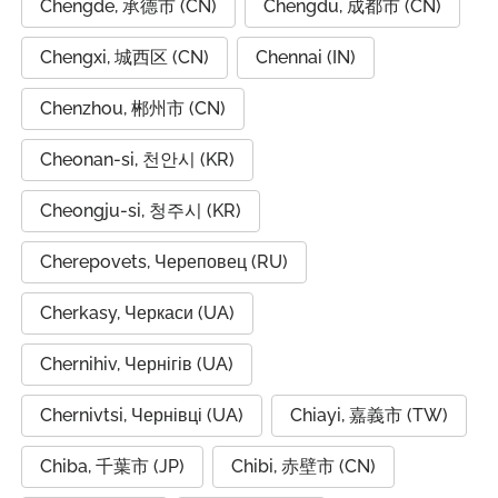
Chengde, 承德市 (CN)
Chengdu, 成都市 (CN)
Chengxi, 城西区 (CN)
Chennai (IN)
Chenzhou, 郴州市 (CN)
Cheonan-si, 천안시 (KR)
Cheongju-si, 청주시 (KR)
Cherepovets, Череповец (RU)
Cherkasy, Черкаси (UA)
Chernihiv, Чернігів (UA)
Chernivtsi, Чернівці (UA)
Chiayi, 嘉義市 (TW)
Chiba, 千葉市 (JP)
Chibi, 赤壁市 (CN)