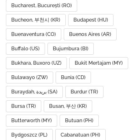
Bucharest, București (RO)
Bucheon, 부천시 (KR)
Budapest (HU)
Buenaventura (CO)
Buenos Aires (AR)
Buffalo (US)
Bujumbura (BI)
Bukhara, Buxoro (UZ)
Bukit Mertajam (MY)
Bulawayo (ZW)
Bunia (CD)
Buraydah, بريدة (SA)
Burdur (TR)
Bursa (TR)
Busan, 부산 (KR)
Butterworth (MY)
Butuan (PH)
Bydgoszcz (PL)
Cabanatuan (PH)