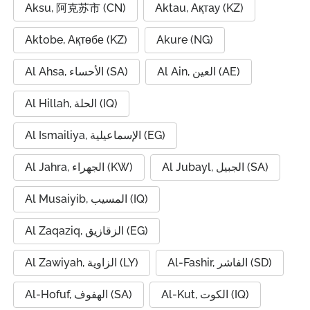
Aksu, 阿克苏市 (CN)
Aktau, Ақтау (KZ)
Aktobe, Ақтөбе (KZ)
Akure (NG)
Al Ain, العين (AE)
Al Ahsa, الأحساء (SA)
Al Hillah, الحلة (IQ)
Al Ismailiya, الإسماعيلية (EG)
Al Jubayl, الجبيل (SA)
Al Jahra, الجهراء (KW)
Al Musaiyib, المسيب (IQ)
Al Zaqaziq, الزقازيق (EG)
Al-Fashir, الفاشر (SD)
Al Zawiyah, الزاوية (LY)
Al-Kut, الكوت (IQ)
Al-Hofuf, الهفوف (SA)