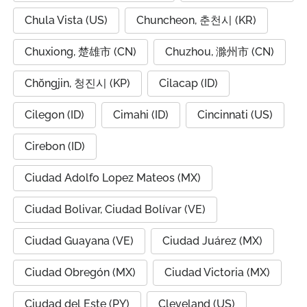
Chula Vista (US)
Chuncheon, 춘천시 (KR)
Chuxiong, 楚雄市 (CN)
Chuzhou, 滁州市 (CN)
Chŏngjin, 청진시 (KP)
Cilacap (ID)
Cilegon (ID)
Cimahi (ID)
Cincinnati (US)
Cirebon (ID)
Ciudad Adolfo Lopez Mateos (MX)
Ciudad Bolivar, Ciudad Bolívar (VE)
Ciudad Guayana (VE)
Ciudad Juárez (MX)
Ciudad Obregón (MX)
Ciudad Victoria (MX)
Ciudad del Este (PY)
Cleveland (US)