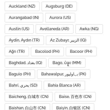
Auckland (NZ)
Augsburg (DE)
Aurangabad (IN)
Aurora (US)
Austin (US)
Avellaneda (AR)
Awka (NG)
Aydin, Aydın (TR)
Az Zubayr, الزبير (IQ)
Ağrı (TR)
Bacolod (PH)
Bacoor (PH)
Baghdad, بغداد (IQ)
Bago, ပဲခူး (MM)
Baguio (PH)
Bahawalpur, بہاولپور (PK)
Bahri, بحري (SD)
Bahía Blanca (AR)
Baicheng, 白城市 (CN)
Baise, 百色市 (CN)
Baishan, 白山市 (CN)
Baiyin, 白银区 (CN)