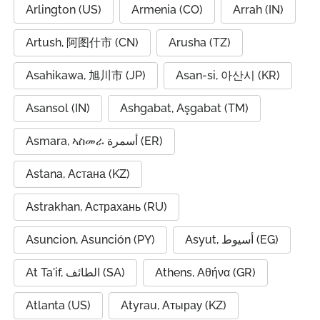
Arlington (US)
Armenia (CO)
Arrah (IN)
Artush, 阿图什市 (CN)
Arusha (TZ)
Asahikawa, 旭川市 (JP)
Asan-si, 아산시 (KR)
Asansol (IN)
Ashgabat, Aşgabat (TM)
Asmara, ኣስመራ أسمرة (ER)
Astana, Астана (KZ)
Astrakhan, Астрахань (RU)
Asuncion, Asunción (PY)
Asyut, أسيوط (EG)
At Ta'if, الطائف (SA)
Athens, Αθήνα (GR)
Atlanta (US)
Atyrau, Атырау (KZ)