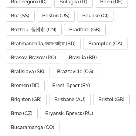
Bojonegoro (ID)
Bologna (IT)
Bonn (DE)
Bor (SS)
Boston (US)
Bouaké (CI)
Bozhou, 亳州市 (CN)
Bradford (GB)
Brahmanbaria, ব্রাহ্মণবাড়িয়া (BD)
Brampton (CA)
Brasov, Brașov (RO)
Brasília (BR)
Bratislava (SK)
Brazzaville (CG)
Bremen (DE)
Brest, Брэст (BY)
Brighton (GB)
Brisbane (AU)
Bristol (GB)
Brno (CZ)
Bryansk, Брянск (RU)
Bucaramanga (CO)