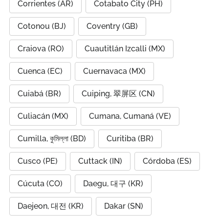
Corrientes (AR)
Cotabato City (PH)
Cotonou (BJ)
Coventry (GB)
Craiova (RO)
Cuautitlán Izcalli (MX)
Cuenca (EC)
Cuernavaca (MX)
Cuiabá (BR)
Cuiping, 翠屏区 (CN)
Culiacán (MX)
Cumana, Cumaná (VE)
Cumilla, কুমিল্লা (BD)
Curitiba (BR)
Cusco (PE)
Cuttack (IN)
Córdoba (ES)
Cúcuta (CO)
Daegu, 대구 (KR)
Daejeon, 대전 (KR)
Dakar (SN)