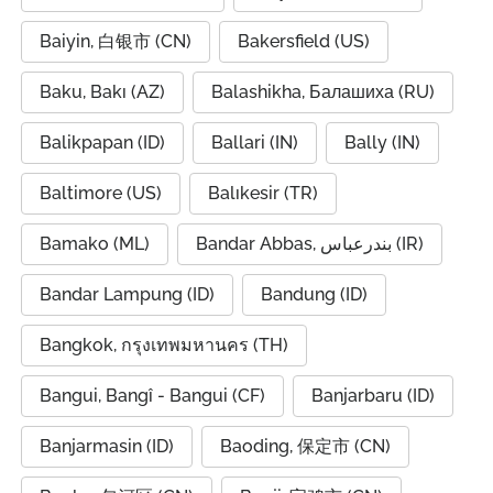
Baiyin, 白银市 (CN)
Bakersfield (US)
Baku, Bakı (AZ)
Balashikha, Балашиха (RU)
Balikpapan (ID)
Ballari (IN)
Bally (IN)
Baltimore (US)
Balıkesir (TR)
Bamako (ML)
Bandar Abbas, بندرعباس (IR)
Bandar Lampung (ID)
Bandung (ID)
Bangkok, กรุงเทพมหานคร (TH)
Bangui, Bangî - Bangui (CF)
Banjarbaru (ID)
Banjarmasin (ID)
Baoding, 保定市 (CN)