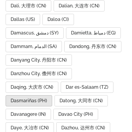
Dali, 大理市 (CN)
Dalian, 大连市 (CN)
Dallas (US)
Daloa (CI)
Damietta, دمياط (EG)
Damascus, دمشق (SY)
Dammam, الدمام (SA)
Dandong, 丹东市 (CN)
Danyang City, 丹阳市 (CN)
Danzhou City, 儋州市 (CN)
Daqing, 大庆市 (CN)
Dar es-Salaam (TZ)
Dasmariñas (PH)
Datong, 大同市 (CN)
Davanagere (IN)
Davao City (PH)
Daye, 大冶市 (CN)
Dazhou, 达州市 (CN)