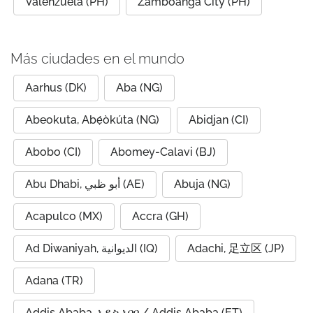
Valenzuela (PH)
Zamboanga City (PH)
Más ciudades en el mundo
Aarhus (DK)
Aba (NG)
Abeokuta, Abẹ́òkúta (NG)
Abidjan (CI)
Abobo (CI)
Abomey-Calavi (BJ)
Abu Dhabi, أبو ظبي (AE)
Abuja (NG)
Acapulco (MX)
Accra (GH)
Ad Diwaniyah, الديوانية (IQ)
Adachi, 足立区 (JP)
Adana (TR)
Addis Ababa, አዲስ አበባ / Addis Ababa (ET)