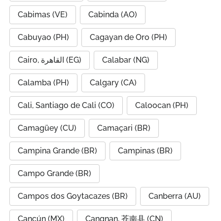
Cabimas (VE)
Cabinda (AO)
Cabuyao (PH)
Cagayan de Oro (PH)
Cairo, القاهرة (EG)
Calabar (NG)
Calamba (PH)
Calgary (CA)
Cali, Santiago de Cali (CO)
Caloocan (PH)
Camagüey (CU)
Camaçari (BR)
Campina Grande (BR)
Campinas (BR)
Campo Grande (BR)
Campos dos Goytacazes (BR)
Canberra (AU)
Cancún (MX)
Cangnan, 苍南县 (CN)