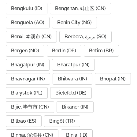
Bengkulu (ID)
Bengshan, 蚌山区 (CN)
Benguela (AO)
Benin City (NG)
Benxi, 本溪市 (CN)
Berbera, بربرة (SO)
Bergen (NO)
Berlin (DE)
Betim (BR)
Bhagalpur (IN)
Bharatpur (IN)
Bhavnagar (IN)
Bhilwara (IN)
Bhopal (IN)
Białystok (PL)
Bielefeld (DE)
Bijie, 毕节市 (CN)
Bikaner (IN)
Bilbao (ES)
Bingöl (TR)
Binhai, 滨海县 (CN)
Binjai (ID)