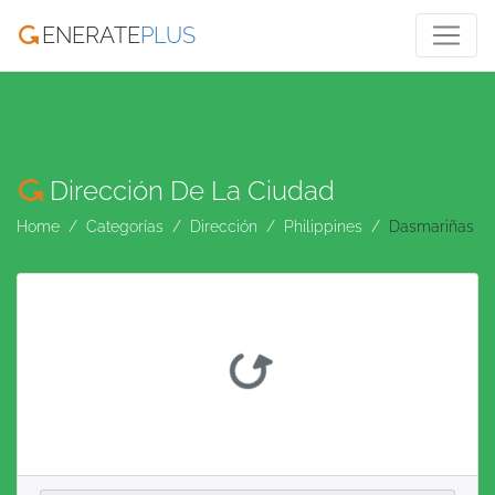
ENERATE
PLUS
Dirección De La Ciudad
Home
Categorías
Dirección
Philippines
Dasmariñas