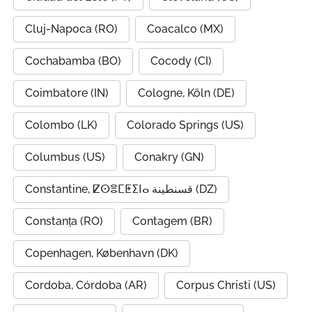
Cluj-Napoca (RO)
Coacalco (MX)
Cochabamba (BO)
Cocody (CI)
Coimbatore (IN)
Cologne, Köln (DE)
Colombo (LK)
Colorado Springs (US)
Columbus (US)
Conakry (GN)
Constantine, ⵇⵙⴻⵎⵟⵉⵏⴰ قسنطينة (DZ)
Constanța (RO)
Contagem (BR)
Copenhagen, København (DK)
Cordoba, Córdoba (AR)
Corpus Christi (US)