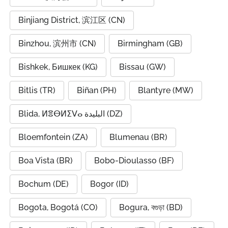
Binjiang District, 滨江区 (CN)
Binzhou, 滨州市 (CN)
Birmingham (GB)
Bishkek, Бишкек (KG)
Bissau (GW)
Bitlis (TR)
Biñan (PH)
Blantyre (MW)
Blida, ⵍⴻⴱⵍⵉⴸⴰ البليدة (DZ)
Bloemfontein (ZA)
Blumenau (BR)
Boa Vista (BR)
Bobo-Dioulasso (BF)
Bochum (DE)
Bogor (ID)
Bogota, Bogotá (CO)
Bogura, বগুড়া (BD)