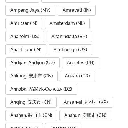
Ampang Jaya (MY)
Amravati (IN)
Amritsar (IN)
Amsterdam (NL)
Anaheim (US)
Ananindeua (BR)
Anantapur (IN)
Anchorage (US)
Andijan, Andijon (UZ)
Angeles (PH)
Ankang, 安康市 (CN)
Ankara (TR)
Annaba, ⵄⴻⵍⵍⴰⴱⴰ عنابة (DZ)
Anqing, 安庆市 (CN)
Ansan-si, 안산시 (KR)
Anshan, 鞍山市 (CN)
Anshun, 安顺市 (CN)