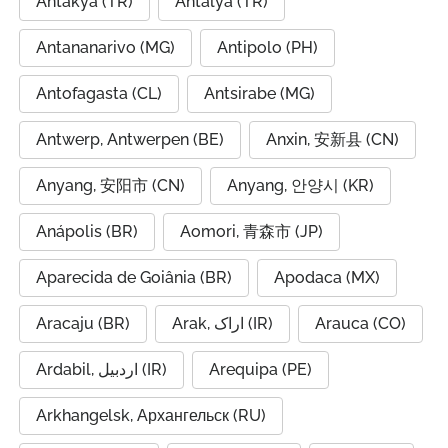
Antakya (TR)
Antalya (TR)
Antananarivo (MG)
Antipolo (PH)
Antofagasta (CL)
Antsirabe (MG)
Antwerp, Antwerpen (BE)
Anxin, 安新县 (CN)
Anyang, 安阳市 (CN)
Anyang, 안양시 (KR)
Anápolis (BR)
Aomori, 青森市 (JP)
Aparecida de Goiânia (BR)
Apodaca (MX)
Aracaju (BR)
Arak, اراک (IR)
Arauca (CO)
Ardabil, اردبیل (IR)
Arequipa (PE)
Arkhangelsk, Архангельск (RU)