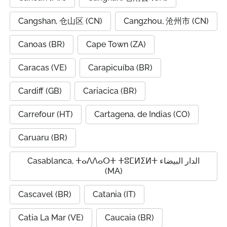
Cangshan, 仓山区 (CN)
Cangzhou, 沧州市 (CN)
Canoas (BR)
Cape Town (ZA)
Caracas (VE)
Carapicuíba (BR)
Cardiff (GB)
Cariacica (BR)
Carrefour (HT)
Cartagena, de Indias (CO)
Caruaru (BR)
Casablanca, ⵜⴰⴷⴷⴰⵔⵜ ⵜⵓⵎⵍⵉⵍⵜ الدار البيضاء
(MA)
Cascavel (BR)
Catania (IT)
Catia La Mar (VE)
Caucaia (BR)