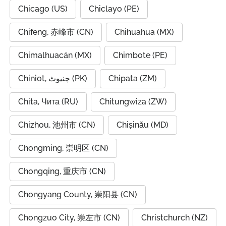
Chicago (US)
Chiclayo (PE)
Chifeng, 赤峰市 (CN)
Chihuahua (MX)
Chimalhuacán (MX)
Chimbote (PE)
Chiniot, چنیوٹ (PK)
Chipata (ZM)
Chita, Чита (RU)
Chitungwiza (ZW)
Chizhou, 池州市 (CN)
Chișinău (MD)
Chongming, 崇明区 (CN)
Chongqing, 重庆市 (CN)
Chongyang County, 崇阳县 (CN)
Chongzuo City, 崇左市 (CN)
Christchurch (NZ)