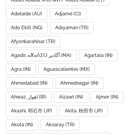
Adelaide (AU)
Adjamé (CI)
Ado Ekiti (NG)
Adıyaman (TR)
Afyonkarahisar (TR)
Agadir, ⴰⴳⴰⴷⵉⵔ أگادیر (MA)
Agartala (IN)
Agra (IN)
Aguascalientes (MX)
Ahmedabad (IN)
Ahmednagar (IN)
Ahwaz, اهواز (IR)
Aizawl (IN)
Ajmer (IN)
Akashi, 明石市 (JP)
Akita, 秋田市 (JP)
Akola (IN)
Aksaray (TR)