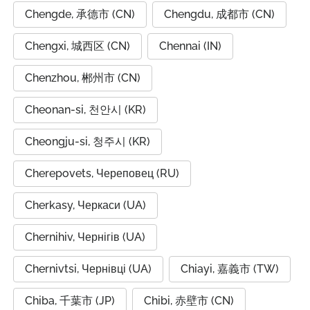
Chengde, 承德市 (CN)
Chengdu, 成都市 (CN)
Chengxi, 城西区 (CN)
Chennai (IN)
Chenzhou, 郴州市 (CN)
Cheonan-si, 천안시 (KR)
Cheongju-si, 청주시 (KR)
Cherepovets, Череповец (RU)
Cherkasy, Черкаси (UA)
Chernihiv, Чернігів (UA)
Chernivtsi, Чернівці (UA)
Chiayi, 嘉義市 (TW)
Chiba, 千葉市 (JP)
Chibi, 赤壁市 (CN)