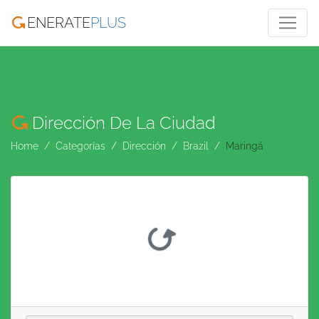
ENERATE
PLUS
Dirección De La Ciudad
Home
Categorías
Dirección
Brazil
Maringá