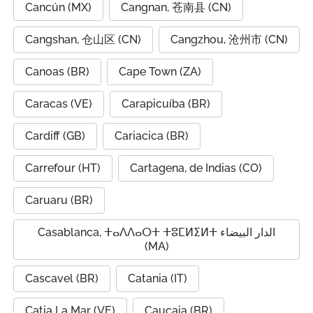
Cancún (MX)
Cangnan, 苍南县 (CN)
Cangshan, 仓山区 (CN)
Cangzhou, 沧州市 (CN)
Canoas (BR)
Cape Town (ZA)
Caracas (VE)
Carapicuíba (BR)
Cardiff (GB)
Cariacica (BR)
Carrefour (HT)
Cartagena, de Indias (CO)
Caruaru (BR)
Casablanca, ⵜⴰⴷⴷⴰⵔⵜ ⵜⵓⵎⵍⵉⵍⵜ الدار البيضاء
(MA)
Cascavel (BR)
Catania (IT)
Catia La Mar (VE)
Caucaia (BR)