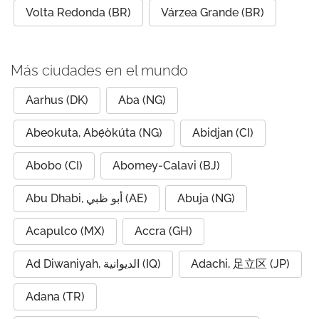
Volta Redonda (BR)
Várzea Grande (BR)
Más ciudades en el mundo
Aarhus (DK)
Aba (NG)
Abeokuta, Abẹ́òkúta (NG)
Abidjan (CI)
Abobo (CI)
Abomey-Calavi (BJ)
Abu Dhabi, أبو ظبي (AE)
Abuja (NG)
Acapulco (MX)
Accra (GH)
Ad Diwaniyah, الديوانية (IQ)
Adachi, 足立区 (JP)
Adana (TR)