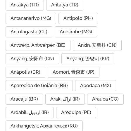
Antakya (TR)
Antalya (TR)
Antananarivo (MG)
Antipolo (PH)
Antofagasta (CL)
Antsirabe (MG)
Antwerp, Antwerpen (BE)
Anxin, 安新县 (CN)
Anyang, 安阳市 (CN)
Anyang, 안양시 (KR)
Anápolis (BR)
Aomori, 青森市 (JP)
Aparecida de Goiânia (BR)
Apodaca (MX)
Aracaju (BR)
Arak, اراک (IR)
Arauca (CO)
Ardabil, اردبیل (IR)
Arequipa (PE)
Arkhangelsk, Архангельск (RU)