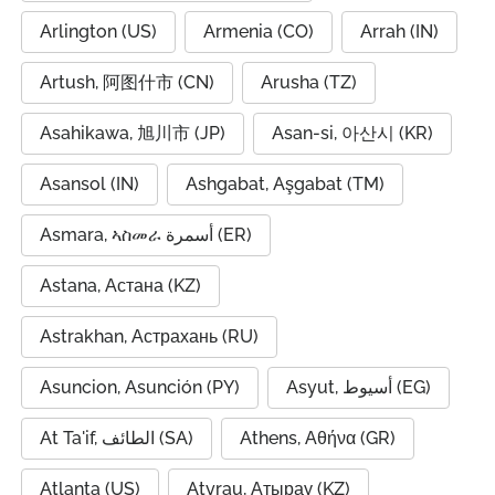
Arlington (US)
Armenia (CO)
Arrah (IN)
Artush, 阿图什市 (CN)
Arusha (TZ)
Asahikawa, 旭川市 (JP)
Asan-si, 아산시 (KR)
Asansol (IN)
Ashgabat, Aşgabat (TM)
Asmara, ኣስመራ أسمرة (ER)
Astana, Астана (KZ)
Astrakhan, Астрахань (RU)
Asuncion, Asunción (PY)
Asyut, أسيوط (EG)
At Ta'if, الطائف (SA)
Athens, Αθήνα (GR)
Atlanta (US)
Atyrau, Атырау (KZ)