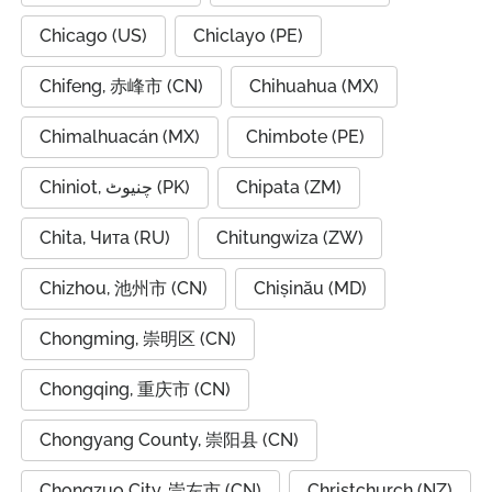
Chicago (US)
Chiclayo (PE)
Chifeng, 赤峰市 (CN)
Chihuahua (MX)
Chimalhuacán (MX)
Chimbote (PE)
Chiniot, چنیوٹ (PK)
Chipata (ZM)
Chita, Чита (RU)
Chitungwiza (ZW)
Chizhou, 池州市 (CN)
Chișinău (MD)
Chongming, 崇明区 (CN)
Chongqing, 重庆市 (CN)
Chongyang County, 崇阳县 (CN)
Chongzuo City, 崇左市 (CN)
Christchurch (NZ)