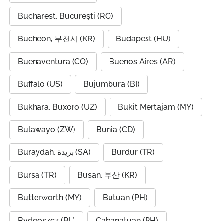
Bucharest, București (RO)
Bucheon, 부천시 (KR)
Budapest (HU)
Buenaventura (CO)
Buenos Aires (AR)
Buffalo (US)
Bujumbura (BI)
Bukhara, Buxoro (UZ)
Bukit Mertajam (MY)
Bulawayo (ZW)
Bunia (CD)
Buraydah, بريدة (SA)
Burdur (TR)
Bursa (TR)
Busan, 부산 (KR)
Butterworth (MY)
Butuan (PH)
Bydgoszcz (PL)
Cabanatuan (PH)