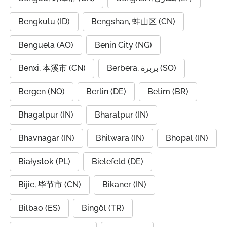
Bengkulu (ID)
Bengshan, 蚌山区 (CN)
Benguela (AO)
Benin City (NG)
Benxi, 本溪市 (CN)
Berbera, بربرة (SO)
Bergen (NO)
Berlin (DE)
Betim (BR)
Bhagalpur (IN)
Bharatpur (IN)
Bhavnagar (IN)
Bhilwara (IN)
Bhopal (IN)
Białystok (PL)
Bielefeld (DE)
Bijie, 毕节市 (CN)
Bikaner (IN)
Bilbao (ES)
Bingöl (TR)