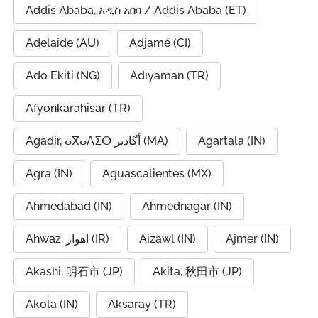
Addis Ababa, አዲስ አበባ / Addis Ababa (ET)
Adelaide (AU)
Adjamé (CI)
Ado Ekiti (NG)
Adıyaman (TR)
Afyonkarahisar (TR)
Agadir, ⴰⴳⴰⴷⵉⵔ أگادیر (MA)
Agartala (IN)
Agra (IN)
Aguascalientes (MX)
Ahmedabad (IN)
Ahmednagar (IN)
Ahwaz, اهواز (IR)
Aizawl (IN)
Ajmer (IN)
Akashi, 明石市 (JP)
Akita, 秋田市 (JP)
Akola (IN)
Aksaray (TR)