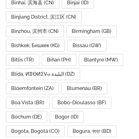
Binhai, 滨海县 (CN)
Binjai (ID)
Binjiang District, 滨江区 (CN)
Binzhou, 滨州市 (CN)
Birmingham (GB)
Bishkek, Бишкек (KG)
Bissau (GW)
Bitlis (TR)
Biñan (PH)
Blantyre (MW)
Blida, ⵍⴻⴱⵍⵉⴸⴰ البليدة (DZ)
Bloemfontein (ZA)
Blumenau (BR)
Boa Vista (BR)
Bobo-Dioulasso (BF)
Bochum (DE)
Bogor (ID)
Bogota, Bogotá (CO)
Bogura, বগুড়া (BD)