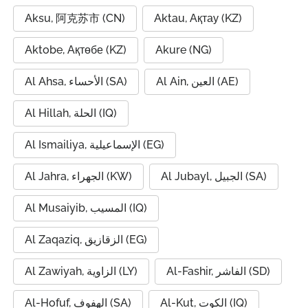
Aksu, 阿克苏市 (CN)
Aktau, Ақтау (KZ)
Aktobe, Ақтөбе (KZ)
Akure (NG)
Al Ain, العين (AE)
Al Ahsa, الأحساء (SA)
Al Hillah, الحلة (IQ)
Al Ismailiya, الإسماعيلية (EG)
Al Jubayl, الجبيل (SA)
Al Jahra, الجهراء (KW)
Al Musaiyib, المسيب (IQ)
Al Zaqaziq, الزقازيق (EG)
Al-Fashir, الفاشر (SD)
Al Zawiyah, الزاوية (LY)
Al-Kut, الكوت (IQ)
Al-Hofuf, الهفوف (SA)