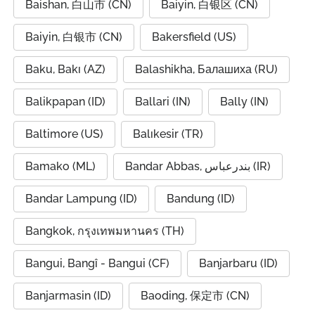
Baishan, 白山市 (CN)
Baiyin, 白银区 (CN)
Baiyin, 白银市 (CN)
Bakersfield (US)
Baku, Bakı (AZ)
Balashikha, Балашиха (RU)
Balikpapan (ID)
Ballari (IN)
Bally (IN)
Baltimore (US)
Balıkesir (TR)
Bamako (ML)
Bandar Abbas, بندرعباس (IR)
Bandar Lampung (ID)
Bandung (ID)
Bangkok, กรุงเทพมหานคร (TH)
Bangui, Bangî - Bangui (CF)
Banjarbaru (ID)
Banjarmasin (ID)
Baoding, 保定市 (CN)