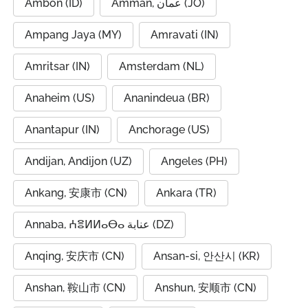
Ambon (ID)
Amman, عمان (JO)
Ampang Jaya (MY)
Amravati (IN)
Amritsar (IN)
Amsterdam (NL)
Anaheim (US)
Ananindeua (BR)
Anantapur (IN)
Anchorage (US)
Andijan, Andijon (UZ)
Angeles (PH)
Ankang, 安康市 (CN)
Ankara (TR)
Annaba, ⵄⴻⵍⵍⴰⴱⴰ عنابة (DZ)
Anqing, 安庆市 (CN)
Ansan-si, 안산시 (KR)
Anshan, 鞍山市 (CN)
Anshun, 安顺市 (CN)