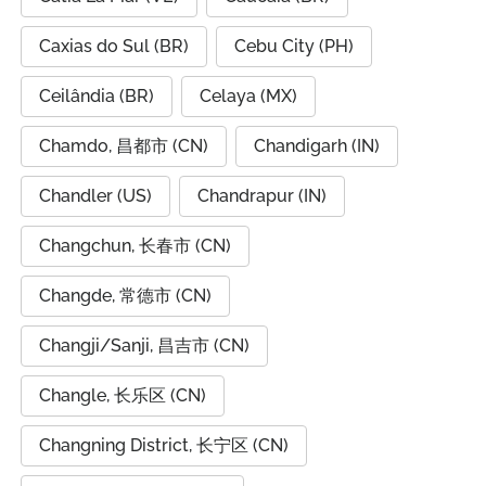
Caxias do Sul (BR)
Cebu City (PH)
Ceilândia (BR)
Celaya (MX)
Chamdo, 昌都市 (CN)
Chandigarh (IN)
Chandler (US)
Chandrapur (IN)
Changchun, 长春市 (CN)
Changde, 常德市 (CN)
Changji/Sanji, 昌吉市 (CN)
Changle, 长乐区 (CN)
Changning District, 长宁区 (CN)