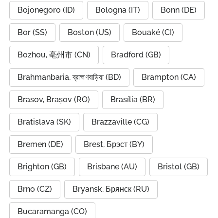
Bojonegoro (ID)
Bologna (IT)
Bonn (DE)
Bor (SS)
Boston (US)
Bouaké (CI)
Bozhou, 亳州市 (CN)
Bradford (GB)
Brahmanbaria, ব্রাহ্মণবাড়িয়া (BD)
Brampton (CA)
Brasov, Brașov (RO)
Brasília (BR)
Bratislava (SK)
Brazzaville (CG)
Bremen (DE)
Brest, Брэст (BY)
Brighton (GB)
Brisbane (AU)
Bristol (GB)
Brno (CZ)
Bryansk, Брянск (RU)
Bucaramanga (CO)