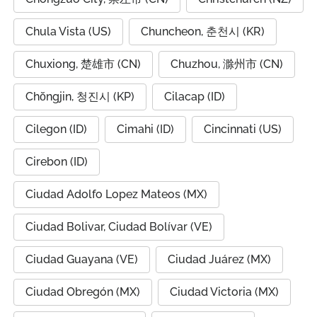
Chula Vista (US)
Chuncheon, 춘천시 (KR)
Chuxiong, 楚雄市 (CN)
Chuzhou, 滁州市 (CN)
Chŏngjin, 청진시 (KP)
Cilacap (ID)
Cilegon (ID)
Cimahi (ID)
Cincinnati (US)
Cirebon (ID)
Ciudad Adolfo Lopez Mateos (MX)
Ciudad Bolivar, Ciudad Bolívar (VE)
Ciudad Guayana (VE)
Ciudad Juárez (MX)
Ciudad Obregón (MX)
Ciudad Victoria (MX)