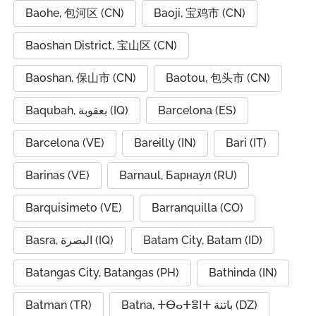
Baohe, 包河区 (CN)
Baoji, 宝鸡市 (CN)
Baoshan District, 宝山区 (CN)
Baoshan, 保山市 (CN)
Baotou, 包头市 (CN)
Baqubah, بعقوبة (IQ)
Barcelona (ES)
Barcelona (VE)
Bareilly (IN)
Bari (IT)
Barinas (VE)
Barnaul, Барнаул (RU)
Barquisimeto (VE)
Barranquilla (CO)
Basra, البصرة (IQ)
Batam City, Batam (ID)
Batangas City, Batangas (PH)
Bathinda (IN)
Batman (TR)
Batna, ⵜⴱⴰⵜⴻⵏⵜ باتنة (DZ)