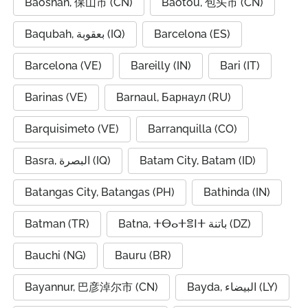
Baoshan, 保山市 (CN)
Baotou, 包头市 (CN)
Baqubah, بعقوبة (IQ)
Barcelona (ES)
Barcelona (VE)
Bareilly (IN)
Bari (IT)
Barinas (VE)
Barnaul, Барнаул (RU)
Barquisimeto (VE)
Barranquilla (CO)
Basra, البصرة (IQ)
Batam City, Batam (ID)
Batangas City, Batangas (PH)
Bathinda (IN)
Batman (TR)
Batna, ⵜⴱⴰⵜⴻⵏⵜ باتنة (DZ)
Bauchi (NG)
Bauru (BR)
Bayannur, 巴彦淖尔市 (CN)
Bayda, البيضاء (LY)