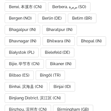
Benxi, 本溪市 (CN)
Berbera, بربرة (SO)
Bergen (NO)
Berlin (DE)
Betim (BR)
Bhagalpur (IN)
Bharatpur (IN)
Bhavnagar (IN)
Bhilwara (IN)
Bhopal (IN)
Białystok (PL)
Bielefeld (DE)
Bijie, 毕节市 (CN)
Bikaner (IN)
Bilbao (ES)
Bingöl (TR)
Binhai, 滨海县 (CN)
Binjai (ID)
Binjiang District, 滨江区 (CN)
Binzhou, 滨州市 (CN)
Birmingham (GB)