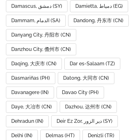
Damietta, دمياط (EG)
Damascus, دمشق (SY)
Dammam, الدمام (SA)
Dandong, 丹东市 (CN)
Danyang City, 丹阳市 (CN)
Danzhou City, 儋州市 (CN)
Daqing, 大庆市 (CN)
Dar es-Salaam (TZ)
Dasmariñas (PH)
Datong, 大同市 (CN)
Davanagere (IN)
Davao City (PH)
Daye, 大冶市 (CN)
Dazhou, 达州市 (CN)
Dehradun (IN)
Deir Ez Zor, دير الزور (SY)
Delhi (IN)
Delmas (HT)
Denizli (TR)