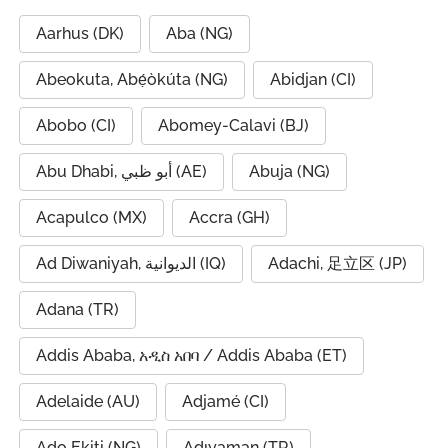
Aarhus (DK)
Aba (NG)
Abeokuta, Abẹ́òkúta (NG)
Abidjan (CI)
Abobo (CI)
Abomey-Calavi (BJ)
Abu Dhabi, أبو ظبي (AE)
Abuja (NG)
Acapulco (MX)
Accra (GH)
Ad Diwaniyah, الديوانية (IQ)
Adachi, 足立区 (JP)
Adana (TR)
Addis Ababa, አዲስ አበባ / Addis Ababa (ET)
Adelaide (AU)
Adjamé (CI)
Ado Ekiti (NG)
Adıyaman (TR)