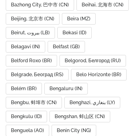
Bazhong City, 巴中市 (CN)
Beihai, 北海市 (CN)
Beijing, 北京市 (CN)
Beira (MZ)
Beirut, بيروت (LB)
Bekasi (ID)
Belagavi (IN)
Belfast (GB)
Belford Roxo (BR)
Belgorod, Белгород (RU)
Belgrade, Београд (RS)
Belo Horizonte (BR)
Belém (BR)
Bengaluru (IN)
Bengbu, 蚌埠市 (CN)
Benghazi, بنغازي (LY)
Bengkulu (ID)
Bengshan, 蚌山区 (CN)
Benguela (AO)
Benin City (NG)