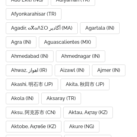
Afyonkarahisar (TR)
Agadir, ⴰⴳⴰⴷⵉⵔ أگادیر (MA)
Agartala (IN)
Agra (IN)
Aguascalientes (MX)
Ahmedabad (IN)
Ahmednagar (IN)
Ahwaz, اهواز (IR)
Aizawl (IN)
Ajmer (IN)
Akashi, 明石市 (JP)
Akita, 秋田市 (JP)
Akola (IN)
Aksaray (TR)
Aksu, 阿克苏市 (CN)
Aktau, Ақтау (KZ)
Aktobe, Ақтөбе (KZ)
Akure (NG)