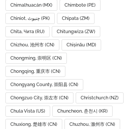
Chimalhuacán (MX)
Chimbote (PE)
Chiniot, چنیوٹ (PK)
Chipata (ZM)
Chita, Чита (RU)
Chitungwiza (ZW)
Chizhou, 池州市 (CN)
Chișinău (MD)
Chongming, 崇明区 (CN)
Chongqing, 重庆市 (CN)
Chongyang County, 崇阳县 (CN)
Chongzuo City, 崇左市 (CN)
Christchurch (NZ)
Chula Vista (US)
Chuncheon, 춘천시 (KR)
Chuxiong, 楚雄市 (CN)
Chuzhou, 滁州市 (CN)