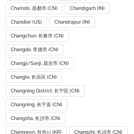
Chamdo, 昌都市 (CN)
Chandigarh (IN)
Chandler (US)
Chandrapur (IN)
Changchun, 长春市 (CN)
Changde, 常德市 (CN)
Changji/Sanji, 昌吉市 (CN)
Changle, 长乐区 (CN)
Changning District, 长宁区 (CN)
Changning, 长宁县 (CN)
Changsha, 长沙市 (CN)
Changwon, 창원시 (KR)
Changzhi, 长治市 (CN)