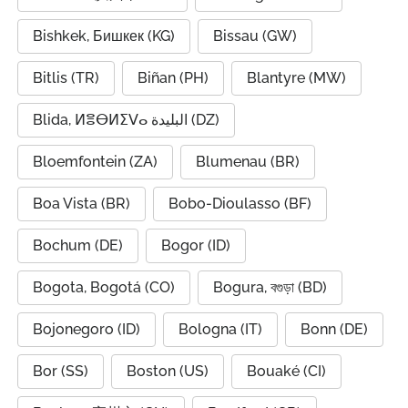
Bishkek, Бишкек (KG)
Bissau (GW)
Bitlis (TR)
Biñan (PH)
Blantyre (MW)
Blida, ⵍⴻⴱⵍⵉⴸⴰ البليدة (DZ)
Bloemfontein (ZA)
Blumenau (BR)
Boa Vista (BR)
Bobo-Dioulasso (BF)
Bochum (DE)
Bogor (ID)
Bogota, Bogotá (CO)
Bogura, বগুড়া (BD)
Bojonegoro (ID)
Bologna (IT)
Bonn (DE)
Bor (SS)
Boston (US)
Bouaké (CI)