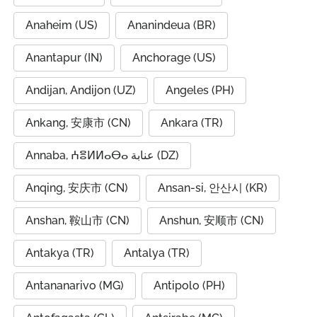
Anaheim (US)
Ananindeua (BR)
Anantapur (IN)
Anchorage (US)
Andijan, Andijon (UZ)
Angeles (PH)
Ankang, 安康市 (CN)
Ankara (TR)
Annaba, ⵄⴻⵍⵍⴰⴱⴰ عنابة (DZ)
Anqing, 安庆市 (CN)
Ansan-si, 안산시 (KR)
Anshan, 鞍山市 (CN)
Anshun, 安顺市 (CN)
Antakya (TR)
Antalya (TR)
Antananarivo (MG)
Antipolo (PH)