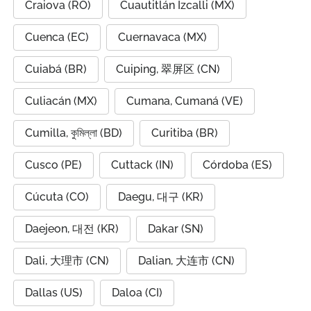
Craiova (RO)
Cuautitlán Izcalli (MX)
Cuenca (EC)
Cuernavaca (MX)
Cuiabá (BR)
Cuiping, 翠屏区 (CN)
Culiacán (MX)
Cumana, Cumaná (VE)
Cumilla, কুমিল্লা (BD)
Curitiba (BR)
Cusco (PE)
Cuttack (IN)
Córdoba (ES)
Cúcuta (CO)
Daegu, 대구 (KR)
Daejeon, 대전 (KR)
Dakar (SN)
Dali, 大理市 (CN)
Dalian, 大连市 (CN)
Dallas (US)
Daloa (CI)