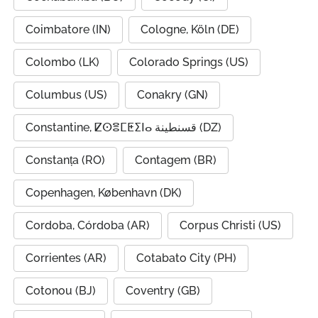
Coimbatore (IN)
Cologne, Köln (DE)
Colombo (LK)
Colorado Springs (US)
Columbus (US)
Conakry (GN)
Constantine, ⵇⵙⴻⵎⵟⵉⵏⴰ قسنطينة (DZ)
Constanța (RO)
Contagem (BR)
Copenhagen, København (DK)
Cordoba, Córdoba (AR)
Corpus Christi (US)
Corrientes (AR)
Cotabato City (PH)
Cotonou (BJ)
Coventry (GB)