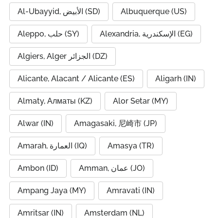
Al-Ubayyid, الأبيض (SD)
Albuquerque (US)
Alexandria, الإسكندرية (EG)
Aleppo, حلب (SY)
Algiers, Alger الجزائر (DZ)
Alicante, Alacant / Alicante (ES)
Aligarh (IN)
Almaty, Алматы (KZ)
Alor Setar (MY)
Alwar (IN)
Amagasaki, 尼崎市 (JP)
Amarah, العمارة (IQ)
Amasya (TR)
Ambon (ID)
Amman, عمان (JO)
Ampang Jaya (MY)
Amravati (IN)
Amritsar (IN)
Amsterdam (NL)