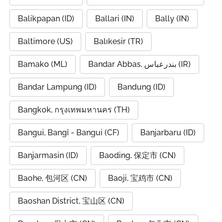
Balikpapan (ID)
Ballari (IN)
Bally (IN)
Baltimore (US)
Balıkesir (TR)
Bamako (ML)
Bandar Abbas, بندرعباس (IR)
Bandar Lampung (ID)
Bandung (ID)
Bangkok, กรุงเทพมหานคร (TH)
Bangui, Bangî - Bangui (CF)
Banjarbaru (ID)
Banjarmasin (ID)
Baoding, 保定市 (CN)
Baohe, 包河区 (CN)
Baoji, 宝鸡市 (CN)
Baoshan District, 宝山区 (CN)