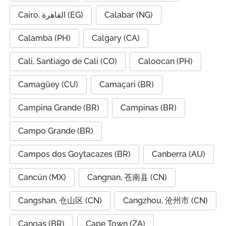
Cairo, القاهرة (EG)
Calabar (NG)
Calamba (PH)
Calgary (CA)
Cali, Santiago de Cali (CO)
Caloocan (PH)
Camagüey (CU)
Camaçari (BR)
Campina Grande (BR)
Campinas (BR)
Campo Grande (BR)
Campos dos Goytacazes (BR)
Canberra (AU)
Cancún (MX)
Cangnan, 苍南县 (CN)
Cangshan, 仓山区 (CN)
Cangzhou, 沧州市 (CN)
Canoas (BR)
Cape Town (ZA)