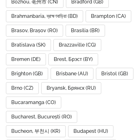
Bozhou, 亳州市 (CN)
Bradford (GB)
Brahmanbaria, ব্রাহ্মণবাড়িয়া (BD)
Brampton (CA)
Brasov, Brașov (RO)
Brasília (BR)
Bratislava (SK)
Brazzaville (CG)
Bremen (DE)
Brest, Брэст (BY)
Brighton (GB)
Brisbane (AU)
Bristol (GB)
Brno (CZ)
Bryansk, Брянск (RU)
Bucaramanga (CO)
Bucharest, București (RO)
Bucheon, 부천시 (KR)
Budapest (HU)