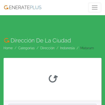
ENERATE
PLUS
Dirección De La Ciudad
Home
Categorías
Dirección
Indonesia
Mataram