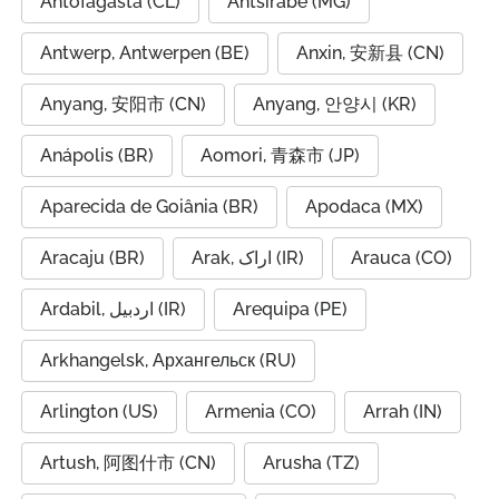
Antofagasta (CL)
Antsirabe (MG)
Antwerp, Antwerpen (BE)
Anxin, 安新县 (CN)
Anyang, 安阳市 (CN)
Anyang, 안양시 (KR)
Anápolis (BR)
Aomori, 青森市 (JP)
Aparecida de Goiânia (BR)
Apodaca (MX)
Aracaju (BR)
Arak, اراک (IR)
Arauca (CO)
Ardabil, اردبیل (IR)
Arequipa (PE)
Arkhangelsk, Архангельск (RU)
Arlington (US)
Armenia (CO)
Arrah (IN)
Artush, 阿图什市 (CN)
Arusha (TZ)