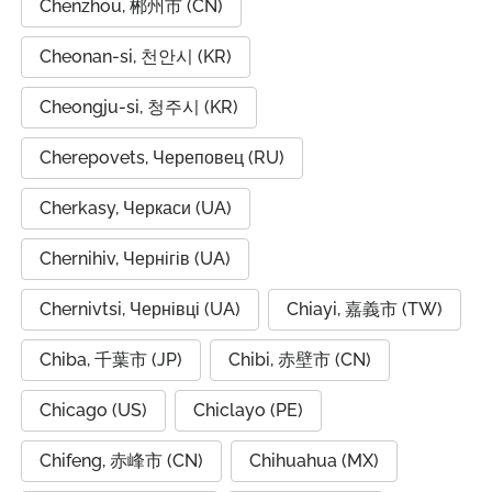
Chenzhou, 郴州市 (CN)
Cheonan-si, 천안시 (KR)
Cheongju-si, 청주시 (KR)
Cherepovets, Череповец (RU)
Cherkasy, Черкаси (UA)
Chernihiv, Чернігів (UA)
Chernivtsi, Чернівці (UA)
Chiayi, 嘉義市 (TW)
Chiba, 千葉市 (JP)
Chibi, 赤壁市 (CN)
Chicago (US)
Chiclayo (PE)
Chifeng, 赤峰市 (CN)
Chihuahua (MX)