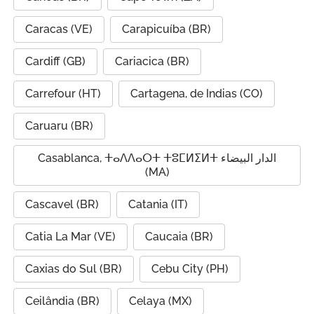
Caracas (VE)
Carapicuíba (BR)
Cardiff (GB)
Cariacica (BR)
Carrefour (HT)
Cartagena, de Indias (CO)
Caruaru (BR)
Casablanca, ⵜⴰⴷⴷⴰⵔⵜ ⵜⵓⵎⵍⵉⵍⵜ الدار البيضاء
(MA)
Cascavel (BR)
Catania (IT)
Catia La Mar (VE)
Caucaia (BR)
Caxias do Sul (BR)
Cebu City (PH)
Ceilândia (BR)
Celaya (MX)