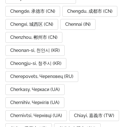
Chengde, 承德市 (CN)
Chengdu, 成都市 (CN)
Chengxi, 城西区 (CN)
Chennai (IN)
Chenzhou, 郴州市 (CN)
Cheonan-si, 천안시 (KR)
Cheongju-si, 청주시 (KR)
Cherepovets, Череповец (RU)
Cherkasy, Черкаси (UA)
Chernihiv, Чернігів (UA)
Chernivtsi, Чернівці (UA)
Chiayi, 嘉義市 (TW)