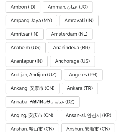
Ambon (ID)
Amman, عمان (JO)
Ampang Jaya (MY)
Amravati (IN)
Amritsar (IN)
Amsterdam (NL)
Anaheim (US)
Ananindeua (BR)
Anantapur (IN)
Anchorage (US)
Andijan, Andijon (UZ)
Angeles (PH)
Ankang, 安康市 (CN)
Ankara (TR)
Annaba, ⵄⴻⵍⵍⴰⴱⴰ عنابة (DZ)
Anqing, 安庆市 (CN)
Ansan-si, 안산시 (KR)
Anshan, 鞍山市 (CN)
Anshun, 安顺市 (CN)