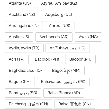
Atlanta (US)
Atyrau, Атырау (KZ)
Auckland (NZ)
Augsburg (DE)
Aurangabad (IN)
Aurora (US)
Austin (US)
Avellaneda (AR)
Awka (NG)
Aydin, Aydın (TR)
Az Zubayr, الزبير (IQ)
Ağrı (TR)
Bacolod (PH)
Bacoor (PH)
Baghdad, بغداد (IQ)
Bago, ပဲခူး (MM)
Baguio (PH)
Bahawalpur, بہاولپور (PK)
Bahri, بحري (SD)
Bahía Blanca (AR)
Baicheng, 白城市 (CN)
Baise, 百色市 (CN)