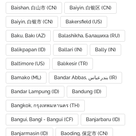
Baishan, 白山市 (CN)
Baiyin, 白银区 (CN)
Baiyin, 白银市 (CN)
Bakersfield (US)
Baku, Bakı (AZ)
Balashikha, Балашиха (RU)
Balikpapan (ID)
Ballari (IN)
Bally (IN)
Baltimore (US)
Balıkesir (TR)
Bamako (ML)
Bandar Abbas, بندرعباس (IR)
Bandar Lampung (ID)
Bandung (ID)
Bangkok, กรุงเทพมหานคร (TH)
Bangui, Bangî - Bangui (CF)
Banjarbaru (ID)
Banjarmasin (ID)
Baoding, 保定市 (CN)