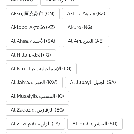
Aksu, 阿克苏市 (CN)
Aktau, Ақтау (KZ)
Aktobe, Ақтөбе (KZ)
Akure (NG)
Al Ain, العين (AE)
Al Ahsa, الأحساء (SA)
Al Hillah, الحلة (IQ)
Al Ismailiya, الإسماعيلية (EG)
Al Jubayl, الجبيل (SA)
Al Jahra, الجهراء (KW)
Al Musaiyib, المسيب (IQ)
Al Zaqaziq, الزقازيق (EG)
Al-Fashir, الفاشر (SD)
Al Zawiyah, الزاوية (LY)