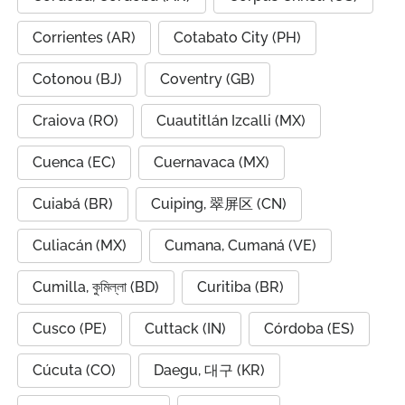
Corrientes (AR)
Cotabato City (PH)
Cotonou (BJ)
Coventry (GB)
Craiova (RO)
Cuautitlán Izcalli (MX)
Cuenca (EC)
Cuernavaca (MX)
Cuiabá (BR)
Cuiping, 翠屏区 (CN)
Culiacán (MX)
Cumana, Cumaná (VE)
Cumilla, কুমিল্লা (BD)
Curitiba (BR)
Cusco (PE)
Cuttack (IN)
Córdoba (ES)
Cúcuta (CO)
Daegu, 대구 (KR)