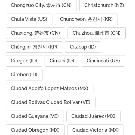
Chongzuo City, 崇左市 (CN)
Christchurch (NZ)
Chula Vista (US)
Chuncheon, 춘천시 (KR)
Chuxiong, 楚雄市 (CN)
Chuzhou, 滁州市 (CN)
Chŏngjin, 청진시 (KP)
Cilacap (ID)
Cilegon (ID)
Cimahi (ID)
Cincinnati (US)
Cirebon (ID)
Ciudad Adolfo Lopez Mateos (MX)
Ciudad Bolivar, Ciudad Bolívar (VE)
Ciudad Guayana (VE)
Ciudad Juárez (MX)
Ciudad Obregón (MX)
Ciudad Victoria (MX)