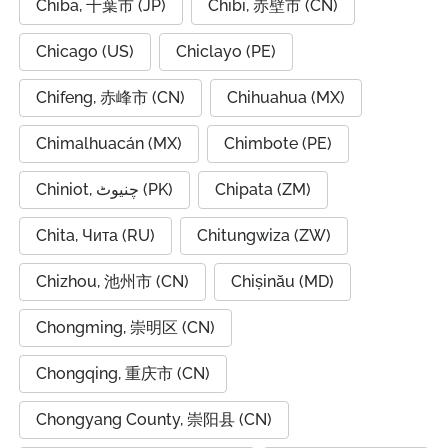
Chiba, 千葉市 (JP)
Chibi, 赤壁市 (CN)
Chicago (US)
Chiclayo (PE)
Chifeng, 赤峰市 (CN)
Chihuahua (MX)
Chimalhuacán (MX)
Chimbote (PE)
Chiniot, چنیوٹ (PK)
Chipata (ZM)
Chita, Чита (RU)
Chitungwiza (ZW)
Chizhou, 池州市 (CN)
Chișinău (MD)
Chongming, 崇明区 (CN)
Chongqing, 重庆市 (CN)
Chongyang County, 崇阳县 (CN)