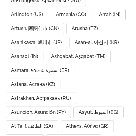
Arkhangelsk, Архангельск (RU)
Arlington (US)
Armenia (CO)
Arrah (IN)
Artush, 阿图什市 (CN)
Arusha (TZ)
Asahikawa, 旭川市 (JP)
Asan-si, 아산시 (KR)
Asansol (IN)
Ashgabat, Aşgabat (TM)
Asmara, ኣስመራ أسمرة (ER)
Astana, Астана (KZ)
Astrakhan, Астрахань (RU)
Asuncion, Asunción (PY)
Asyut, أسيوط (EG)
At Ta'if, الطائف (SA)
Athens, Αθήνα (GR)