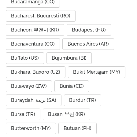
Bucaramanga (CO)
Bucharest, București (RO)
Bucheon, 부천시 (KR)
Budapest (HU)
Buenaventura (CO)
Buenos Aires (AR)
Buffalo (US)
Bujumbura (BI)
Bukhara, Buxoro (UZ)
Bukit Mertajam (MY)
Bulawayo (ZW)
Bunia (CD)
Buraydah, بريدة (SA)
Burdur (TR)
Bursa (TR)
Busan, 부산 (KR)
Butterworth (MY)
Butuan (PH)