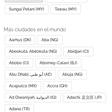
Sungai Petani (MY)
Tawau (MY)
Más ciudades en el mundo
Aarhus (DK)
Aba (NG)
Abeokuta, Abẹ́òkúta (NG)
Abidjan (CI)
Abobo (CI)
Abomey-Calavi (BJ)
Abu Dhabi, أبو ظبي (AE)
Abuja (NG)
Acapulco (MX)
Accra (GH)
Ad Diwaniyah, الديوانية (IQ)
Adachi, 足立区 (JP)
Adana (TR)