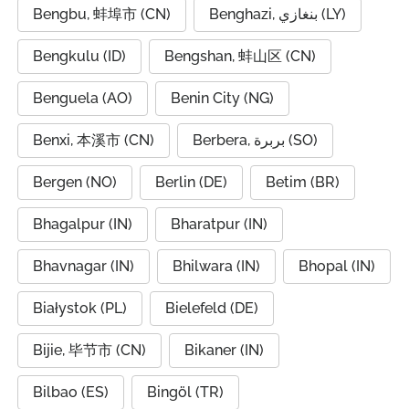
Bengbu, 蚌埠市 (CN)
Benghazi, بنغازي (LY)
Bengkulu (ID)
Bengshan, 蚌山区 (CN)
Benguela (AO)
Benin City (NG)
Benxi, 本溪市 (CN)
Berbera, بربرة (SO)
Bergen (NO)
Berlin (DE)
Betim (BR)
Bhagalpur (IN)
Bharatpur (IN)
Bhavnagar (IN)
Bhilwara (IN)
Bhopal (IN)
Białystok (PL)
Bielefeld (DE)
Bijie, 毕节市 (CN)
Bikaner (IN)
Bilbao (ES)
Bingöl (TR)