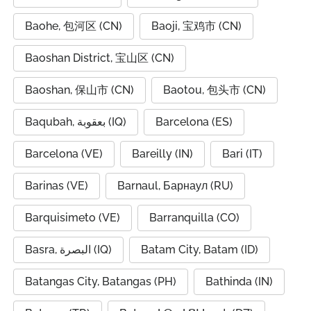
Baohe, 包河区 (CN)
Baoji, 宝鸡市 (CN)
Baoshan District, 宝山区 (CN)
Baoshan, 保山市 (CN)
Baotou, 包头市 (CN)
Baqubah, بعقوبة (IQ)
Barcelona (ES)
Barcelona (VE)
Bareilly (IN)
Bari (IT)
Barinas (VE)
Barnaul, Барнаул (RU)
Barquisimeto (VE)
Barranquilla (CO)
Basra, البصرة (IQ)
Batam City, Batam (ID)
Batangas City, Batangas (PH)
Bathinda (IN)