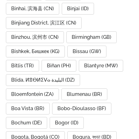
Binhai, 滨海县 (CN)
Binjai (ID)
Binjiang District, 滨江区 (CN)
Binzhou, 滨州市 (CN)
Birmingham (GB)
Bishkek, Бишкек (KG)
Bissau (GW)
Bitlis (TR)
Biñan (PH)
Blantyre (MW)
Blida, ⵍⴻⴱⵍⵉⴸⴰ البليدة (DZ)
Bloemfontein (ZA)
Blumenau (BR)
Boa Vista (BR)
Bobo-Dioulasso (BF)
Bochum (DE)
Bogor (ID)
Bogota, Bogotá (CO)
Bogura, বগুড়া (BD)