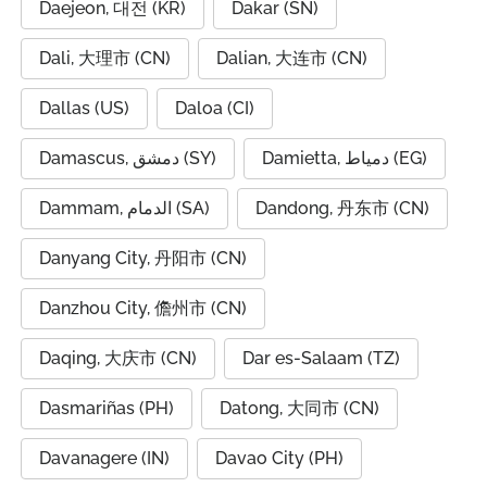
Daejeon, 대전 (KR)
Dakar (SN)
Dali, 大理市 (CN)
Dalian, 大连市 (CN)
Dallas (US)
Daloa (CI)
Damietta, دمياط (EG)
Damascus, دمشق (SY)
Dammam, الدمام (SA)
Dandong, 丹东市 (CN)
Danyang City, 丹阳市 (CN)
Danzhou City, 儋州市 (CN)
Daqing, 大庆市 (CN)
Dar es-Salaam (TZ)
Dasmariñas (PH)
Datong, 大同市 (CN)
Davanagere (IN)
Davao City (PH)