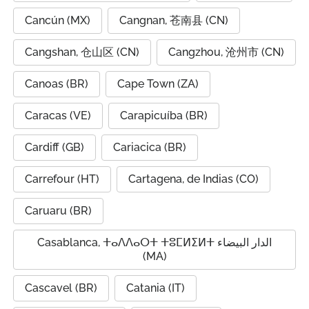
Cancún (MX)
Cangnan, 苍南县 (CN)
Cangshan, 仓山区 (CN)
Cangzhou, 沧州市 (CN)
Canoas (BR)
Cape Town (ZA)
Caracas (VE)
Carapicuíba (BR)
Cardiff (GB)
Cariacica (BR)
Carrefour (HT)
Cartagena, de Indias (CO)
Caruaru (BR)
Casablanca, ⵜⴰⴷⴷⴰⵔⵜ ⵜⵓⵎⵍⵉⵍⵜ الدار البيضاء
(MA)
Cascavel (BR)
Catania (IT)