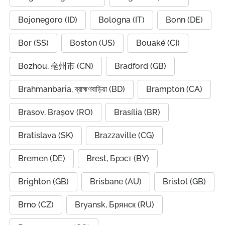
Bojonegoro (ID)
Bologna (IT)
Bonn (DE)
Bor (SS)
Boston (US)
Bouaké (CI)
Bozhou, 亳州市 (CN)
Bradford (GB)
Brahmanbaria, ব্রাহ্মণবাড়িয়া (BD)
Brampton (CA)
Brasov, Brașov (RO)
Brasília (BR)
Bratislava (SK)
Brazzaville (CG)
Bremen (DE)
Brest, Брэст (BY)
Brighton (GB)
Brisbane (AU)
Bristol (GB)
Brno (CZ)
Bryansk, Брянск (RU)