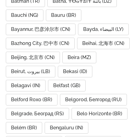
Batman (TR)
Batna, ⵜⴱⴰⵜⴻⵏⵜ باتنة (DZ)
Bauchi (NG)
Bauru (BR)
Bayannur, 巴彦淖尔市 (CN)
Bayda, البيضاء (LY)
Bazhong City, 巴中市 (CN)
Beihai, 北海市 (CN)
Beijing, 北京市 (CN)
Beira (MZ)
Beirut, بيروت (LB)
Bekasi (ID)
Belagavi (IN)
Belfast (GB)
Belford Roxo (BR)
Belgorod, Белгород (RU)
Belgrade, Београд (RS)
Belo Horizonte (BR)
Belém (BR)
Bengaluru (IN)