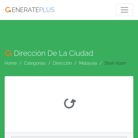
ENERATE
PLUS
Dirección De La Ciudad
Home
Categorías
Dirección
Malaysia
Shah Alam