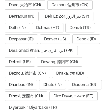
Daye, 大冶市 (CN)
Dazhou, 达州市 (CN)
Dehradun (IN)
Deir Ez Zor, دير الزور (SY)
Delhi (IN)
Delmas (HT)
Denizli (TR)
Denpasar (ID)
Denver (US)
Depok (ID)
Dera Ghazi Khan, ڈیرہ غازی خان (PK)
Detroit (US)
Deyang, 德阳市 (CN)
Dezhou, 德州市 (CN)
Dhaka, ঢাকা (BD)
Dhanbad (IN)
Dhule (IN)
Diadema (BR)
Dingxi, 定西市 (CN)
Dire Dawa, ድሬዳዋ (ET)
Diyarbakir, Diyarbakır (TR)