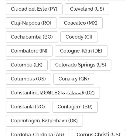
Ciudad del Este (PY)
Cleveland (US)
Cluj-Napoca (RO)
Coacalco (MX)
Cochabamba (BO)
Cocody (CI)
Coimbatore (IN)
Cologne, Köln (DE)
Colombo (LK)
Colorado Springs (US)
Columbus (US)
Conakry (GN)
Constantine, ⵇⵙⴻⵎⵟⵉⵏⴰ قسنطينة (DZ)
Constanța (RO)
Contagem (BR)
Copenhagen, København (DK)
Cordoba, Córdoba (AR)
Corpus Christi (US)