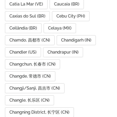
Catia La Mar (VE)
Caucaia (BR)
Caxias do Sul (BR)
Cebu City (PH)
Ceilândia (BR)
Celaya (MX)
Chamdo, 昌都市 (CN)
Chandigarh (IN)
Chandler (US)
Chandrapur (IN)
Changchun, 长春市 (CN)
Changde, 常德市 (CN)
Changji/Sanji, 昌吉市 (CN)
Changle, 长乐区 (CN)
Changning District, 长宁区 (CN)