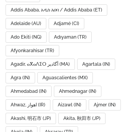
Addis Ababa, አዲስ አበባ / Addis Ababa (ET)
Adelaide (AU)
Adjamé (CI)
Ado Ekiti (NG)
Adıyaman (TR)
Afyonkarahisar (TR)
Agadir, ⴰⴳⴰⴷⵉⵔ أگادیر (MA)
Agartala (IN)
Agra (IN)
Aguascalientes (MX)
Ahmedabad (IN)
Ahmednagar (IN)
Ahwaz, اهواز (IR)
Aizawl (IN)
Ajmer (IN)
Akashi, 明石市 (JP)
Akita, 秋田市 (JP)
Akola (IN)
Aksaray (TR)