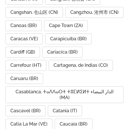
Cangshan, 仓山区 (CN)
Cangzhou, 沧州市 (CN)
Canoas (BR)
Cape Town (ZA)
Caracas (VE)
Carapicuíba (BR)
Cardiff (GB)
Cariacica (BR)
Carrefour (HT)
Cartagena, de Indias (CO)
Caruaru (BR)
Casablanca, ⵜⴰⴷⴷⴰⵔⵜ ⵜⵓⵎⵍⵉⵍⵜ الدار البيضاء
(MA)
Cascavel (BR)
Catania (IT)
Catia La Mar (VE)
Caucaia (BR)