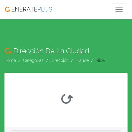
ENERATE
PLUS
Dirección De La Ciudad
Home
Categorías
Dirección
France
Nice