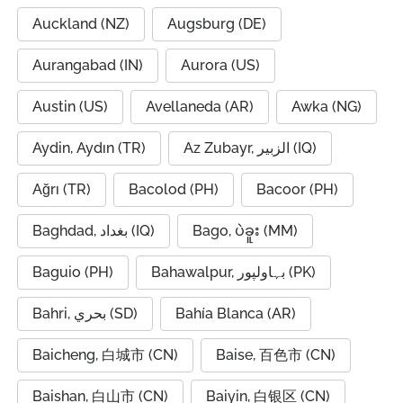
Auckland (NZ)
Augsburg (DE)
Aurangabad (IN)
Aurora (US)
Austin (US)
Avellaneda (AR)
Awka (NG)
Aydin, Aydın (TR)
Az Zubayr, الزبير (IQ)
Ağrı (TR)
Bacolod (PH)
Bacoor (PH)
Baghdad, بغداد (IQ)
Bago, ပဲခူး (MM)
Baguio (PH)
Bahawalpur, بہاولپور (PK)
Bahri, بحري (SD)
Bahía Blanca (AR)
Baicheng, 白城市 (CN)
Baise, 百色市 (CN)
Baishan, 白山市 (CN)
Baiyin, 白银区 (CN)