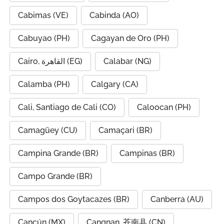
Cabimas (VE)
Cabinda (AO)
Cabuyao (PH)
Cagayan de Oro (PH)
Cairo, القاهرة (EG)
Calabar (NG)
Calamba (PH)
Calgary (CA)
Cali, Santiago de Cali (CO)
Caloocan (PH)
Camagüey (CU)
Camaçari (BR)
Campina Grande (BR)
Campinas (BR)
Campo Grande (BR)
Campos dos Goytacazes (BR)
Canberra (AU)
Cancún (MX)
Cangnan, 苍南县 (CN)