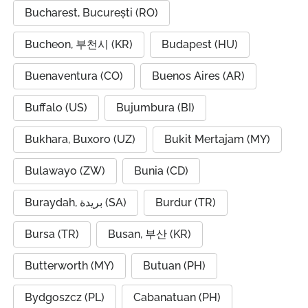
Bucharest, București (RO)
Bucheon, 부천시 (KR)
Budapest (HU)
Buenaventura (CO)
Buenos Aires (AR)
Buffalo (US)
Bujumbura (BI)
Bukhara, Buxoro (UZ)
Bukit Mertajam (MY)
Bulawayo (ZW)
Bunia (CD)
Buraydah, بريدة (SA)
Burdur (TR)
Bursa (TR)
Busan, 부산 (KR)
Butterworth (MY)
Butuan (PH)
Bydgoszcz (PL)
Cabanatuan (PH)