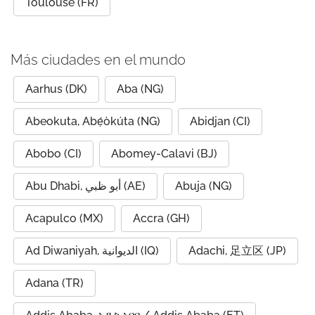
Toulouse (FR)
Más ciudades en el mundo
Aarhus (DK)
Aba (NG)
Abeokuta, Abẹ́òkúta (NG)
Abidjan (CI)
Abobo (CI)
Abomey-Calavi (BJ)
Abu Dhabi, أبو ظبي (AE)
Abuja (NG)
Acapulco (MX)
Accra (GH)
Ad Diwaniyah, الديوانية (IQ)
Adachi, 足立区 (JP)
Adana (TR)