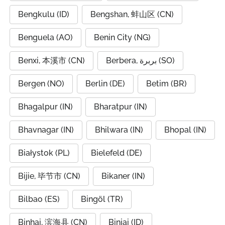
Bengkulu (ID)
Bengshan, 蚌山区 (CN)
Benguela (AO)
Benin City (NG)
Benxi, 本溪市 (CN)
Berbera, بربرة (SO)
Bergen (NO)
Berlin (DE)
Betim (BR)
Bhagalpur (IN)
Bharatpur (IN)
Bhavnagar (IN)
Bhilwara (IN)
Bhopal (IN)
Białystok (PL)
Bielefeld (DE)
Bijie, 毕节市 (CN)
Bikaner (IN)
Bilbao (ES)
Bingöl (TR)
Binhai, 滨海县 (CN)
Binjai (ID)