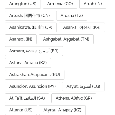
Arlington (US)
Armenia (CO)
Arrah (IN)
Artush, 阿图什市 (CN)
Arusha (TZ)
Asahikawa, 旭川市 (JP)
Asan-si, 아산시 (KR)
Asansol (IN)
Ashgabat, Aşgabat (TM)
Asmara, ኣስመራ أسمرة (ER)
Astana, Астана (KZ)
Astrakhan, Астрахань (RU)
Asuncion, Asunción (PY)
Asyut, أسيوط (EG)
At Ta'if, الطائف (SA)
Athens, Αθήνα (GR)
Atlanta (US)
Atyrau, Атырау (KZ)