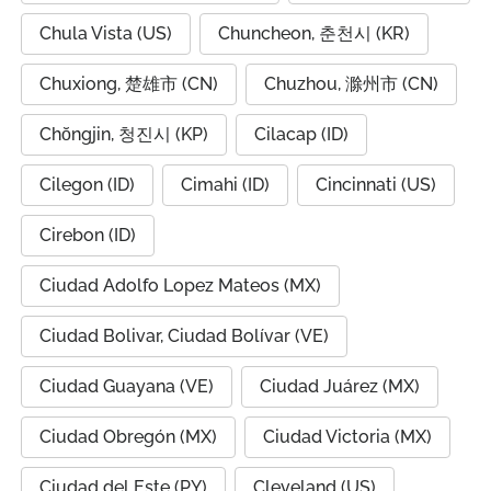
Chula Vista (US)
Chuncheon, 춘천시 (KR)
Chuxiong, 楚雄市 (CN)
Chuzhou, 滁州市 (CN)
Chŏngjin, 청진시 (KP)
Cilacap (ID)
Cilegon (ID)
Cimahi (ID)
Cincinnati (US)
Cirebon (ID)
Ciudad Adolfo Lopez Mateos (MX)
Ciudad Bolivar, Ciudad Bolívar (VE)
Ciudad Guayana (VE)
Ciudad Juárez (MX)
Ciudad Obregón (MX)
Ciudad Victoria (MX)
Ciudad del Este (PY)
Cleveland (US)