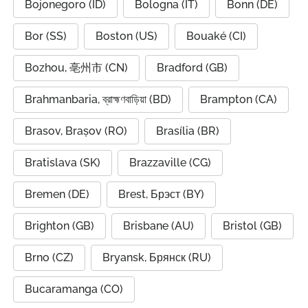
Bojonegoro (ID)
Bologna (IT)
Bonn (DE)
Bor (SS)
Boston (US)
Bouaké (CI)
Bozhou, 亳州市 (CN)
Bradford (GB)
Brahmanbaria, ব্রাহ্মণবাড়িয়া (BD)
Brampton (CA)
Brasov, Brașov (RO)
Brasília (BR)
Bratislava (SK)
Brazzaville (CG)
Bremen (DE)
Brest, Брэст (BY)
Brighton (GB)
Brisbane (AU)
Bristol (GB)
Brno (CZ)
Bryansk, Брянск (RU)
Bucaramanga (CO)