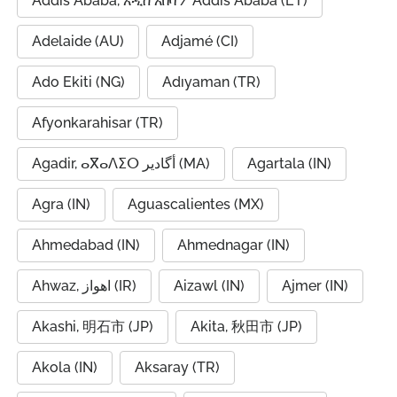
Addis Ababa, አዲስ አበባ / Addis Ababa (ET)
Adelaide (AU)
Adjamé (CI)
Ado Ekiti (NG)
Adıyaman (TR)
Afyonkarahisar (TR)
Agadir, ⴰⴳⴰⴷⵉⵔ أگادیر (MA)
Agartala (IN)
Agra (IN)
Aguascalientes (MX)
Ahmedabad (IN)
Ahmednagar (IN)
Ahwaz, اهواز (IR)
Aizawl (IN)
Ajmer (IN)
Akashi, 明石市 (JP)
Akita, 秋田市 (JP)
Akola (IN)
Aksaray (TR)