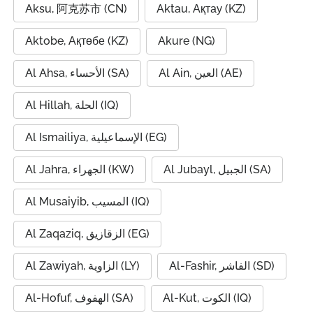
Aksu, 阿克苏市 (CN)
Aktau, Ақтау (KZ)
Aktobe, Ақтөбе (KZ)
Akure (NG)
Al Ain, العين (AE)
Al Ahsa, الأحساء (SA)
Al Hillah, الحلة (IQ)
Al Ismailiya, الإسماعيلية (EG)
Al Jubayl, الجبيل (SA)
Al Jahra, الجهراء (KW)
Al Musaiyib, المسيب (IQ)
Al Zaqaziq, الزقازيق (EG)
Al-Fashir, الفاشر (SD)
Al Zawiyah, الزاوية (LY)
Al-Kut, الكوت (IQ)
Al-Hofuf, الهفوف (SA)