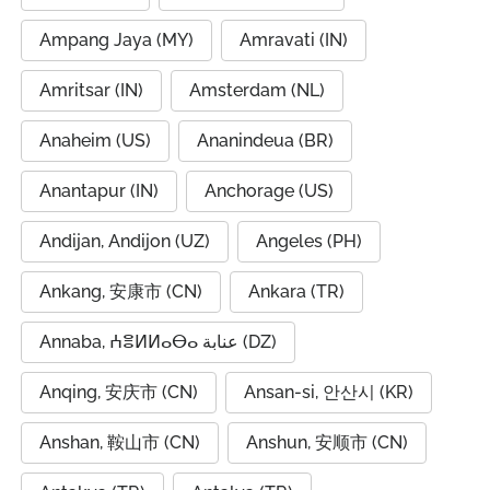
Ampang Jaya (MY)
Amravati (IN)
Amritsar (IN)
Amsterdam (NL)
Anaheim (US)
Ananindeua (BR)
Anantapur (IN)
Anchorage (US)
Andijan, Andijon (UZ)
Angeles (PH)
Ankang, 安康市 (CN)
Ankara (TR)
Annaba, ⵄⴻⵍⵍⴰⴱⴰ عنابة (DZ)
Anqing, 安庆市 (CN)
Ansan-si, 안산시 (KR)
Anshan, 鞍山市 (CN)
Anshun, 安顺市 (CN)