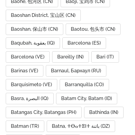
Baohe, 包河区 (CN)
Baoji, 宝鸡市 (CN)
Baoshan District, 宝山区 (CN)
Baoshan, 保山市 (CN)
Baotou, 包头市 (CN)
Baqubah, بعقوبة (IQ)
Barcelona (ES)
Barcelona (VE)
Bareilly (IN)
Bari (IT)
Barinas (VE)
Barnaul, Барнаул (RU)
Barquisimeto (VE)
Barranquilla (CO)
Basra, البصرة (IQ)
Batam City, Batam (ID)
Batangas City, Batangas (PH)
Bathinda (IN)
Batman (TR)
Batna, ⵜⴱⴰⵜⴻⵏⵜ باتنة (DZ)