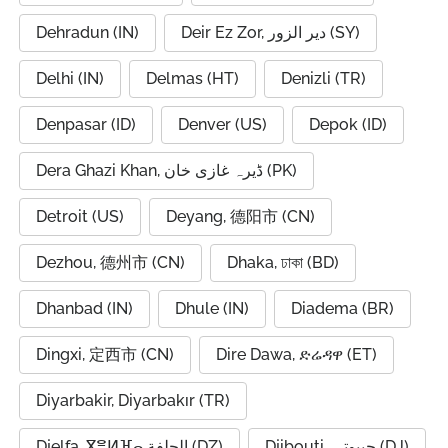
Dehradun (IN)
Deir Ez Zor, دير الزور (SY)
Delhi (IN)
Delmas (HT)
Denizli (TR)
Denpasar (ID)
Denver (US)
Depok (ID)
Dera Ghazi Khan, ڈیرہ غازی خان (PK)
Detroit (US)
Deyang, 德阳市 (CN)
Dezhou, 德州市 (CN)
Dhaka, ঢাকা (BD)
Dhanbad (IN)
Dhule (IN)
Diadema (BR)
Dingxi, 定西市 (CN)
Dire Dawa, ድሬዳዋ (ET)
Diyarbakir, Diyarbakır (TR)
Djibouti, جيبوتي (DJ)
Djelfa, ⴵⴻⵍⴼⴰ الجلفة (DZ)