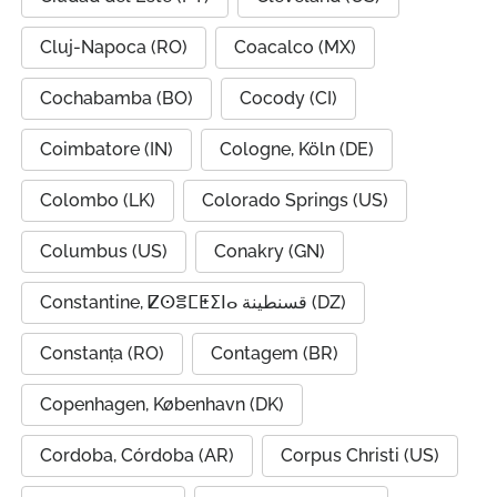
Cluj-Napoca (RO)
Coacalco (MX)
Cochabamba (BO)
Cocody (CI)
Coimbatore (IN)
Cologne, Köln (DE)
Colombo (LK)
Colorado Springs (US)
Columbus (US)
Conakry (GN)
Constantine, ⵇⵙⴻⵎⵟⵉⵏⴰ قسنطينة (DZ)
Constanța (RO)
Contagem (BR)
Copenhagen, København (DK)
Cordoba, Córdoba (AR)
Corpus Christi (US)