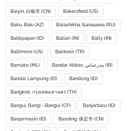
Baiyin, 白银市 (CN)
Bakersfield (US)
Baku, Bakı (AZ)
Balashikha, Балашиха (RU)
Balikpapan (ID)
Ballari (IN)
Bally (IN)
Baltimore (US)
Balıkesir (TR)
Bamako (ML)
Bandar Abbas, بندرعباس (IR)
Bandar Lampung (ID)
Bandung (ID)
Bangkok, กรุงเทพมหานคร (TH)
Bangui, Bangî - Bangui (CF)
Banjarbaru (ID)
Banjarmasin (ID)
Baoding, 保定市 (CN)