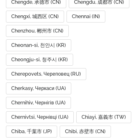
Chengde, 承德市 (CN)
Chengdu, 成都市 (CN)
Chengxi, 城西区 (CN)
Chennai (IN)
Chenzhou, 郴州市 (CN)
Cheonan-si, 천안시 (KR)
Cheongju-si, 청주시 (KR)
Cherepovets, Череповец (RU)
Cherkasy, Черкаси (UA)
Chernihiv, Чернігів (UA)
Chernivtsi, Чернівці (UA)
Chiayi, 嘉義市 (TW)
Chiba, 千葉市 (JP)
Chibi, 赤壁市 (CN)