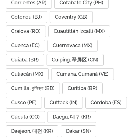
Corrientes (AR)
Cotabato City (PH)
Cotonou (BJ)
Coventry (GB)
Craiova (RO)
Cuautitlán Izcalli (MX)
Cuenca (EC)
Cuernavaca (MX)
Cuiabá (BR)
Cuiping, 翠屏区 (CN)
Culiacán (MX)
Cumana, Cumaná (VE)
Cumilla, কুমিল্লা (BD)
Curitiba (BR)
Cusco (PE)
Cuttack (IN)
Córdoba (ES)
Cúcuta (CO)
Daegu, 대구 (KR)
Daejeon, 대전 (KR)
Dakar (SN)