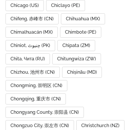
Chicago (US)
Chiclayo (PE)
Chifeng, 赤峰市 (CN)
Chihuahua (MX)
Chimalhuacán (MX)
Chimbote (PE)
Chiniot, چنیوٹ (PK)
Chipata (ZM)
Chita, Чита (RU)
Chitungwiza (ZW)
Chizhou, 池州市 (CN)
Chișinău (MD)
Chongming, 崇明区 (CN)
Chongqing, 重庆市 (CN)
Chongyang County, 崇阳县 (CN)
Chongzuo City, 崇左市 (CN)
Christchurch (NZ)