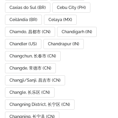
Caxias do Sul (BR)
Cebu City (PH)
Ceilândia (BR)
Celaya (MX)
Chamdo, 昌都市 (CN)
Chandigarh (IN)
Chandler (US)
Chandrapur (IN)
Changchun, 长春市 (CN)
Changde, 常德市 (CN)
Changji/Sanji, 昌吉市 (CN)
Changle, 长乐区 (CN)
Changning District, 长宁区 (CN)
Changning, 长宁县 (CN)