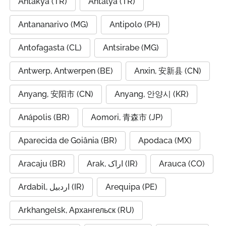
Antakya (TR)
Antalya (TR)
Antananarivo (MG)
Antipolo (PH)
Antofagasta (CL)
Antsirabe (MG)
Antwerp, Antwerpen (BE)
Anxin, 安新县 (CN)
Anyang, 安阳市 (CN)
Anyang, 안양시 (KR)
Anápolis (BR)
Aomori, 青森市 (JP)
Aparecida de Goiânia (BR)
Apodaca (MX)
Aracaju (BR)
Arak, اراک (IR)
Arauca (CO)
Ardabil, اردبیل (IR)
Arequipa (PE)
Arkhangelsk, Архангельск (RU)