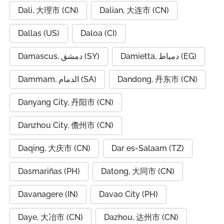
Dali, 大理市 (CN)
Dalian, 大连市 (CN)
Dallas (US)
Daloa (CI)
Damietta, دمياط (EG)
Damascus, دمشق (SY)
Dammam, الدمام (SA)
Dandong, 丹东市 (CN)
Danyang City, 丹阳市 (CN)
Danzhou City, 儋州市 (CN)
Daqing, 大庆市 (CN)
Dar es-Salaam (TZ)
Dasmariñas (PH)
Datong, 大同市 (CN)
Davanagere (IN)
Davao City (PH)
Daye, 大冶市 (CN)
Dazhou, 达州市 (CN)