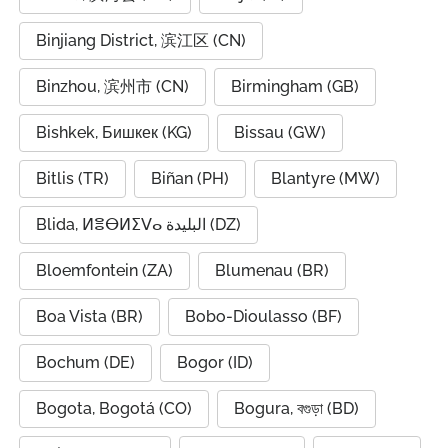
Binjiang District, 滨江区 (CN)
Binzhou, 滨州市 (CN)
Birmingham (GB)
Bishkek, Бишкек (KG)
Bissau (GW)
Bitlis (TR)
Biñan (PH)
Blantyre (MW)
Blida, ⵍⴻⴱⵍⵉⴸⴰ البليدة (DZ)
Bloemfontein (ZA)
Blumenau (BR)
Boa Vista (BR)
Bobo-Dioulasso (BF)
Bochum (DE)
Bogor (ID)
Bogota, Bogotá (CO)
Bogura, বগুড়া (BD)