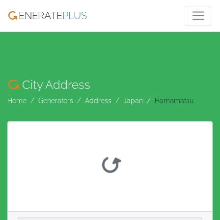
ENERATE
PLUS
City Address
Home
Generators
Address
Japan
Hamamatsu