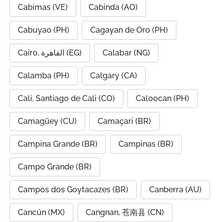
Cabimas (VE)
Cabinda (AO)
Cabuyao (PH)
Cagayan de Oro (PH)
Cairo, القاهرة (EG)
Calabar (NG)
Calamba (PH)
Calgary (CA)
Cali, Santiago de Cali (CO)
Caloocan (PH)
Camagüey (CU)
Camaçari (BR)
Campina Grande (BR)
Campinas (BR)
Campo Grande (BR)
Campos dos Goytacazes (BR)
Canberra (AU)
Cancún (MX)
Cangnan, 苍南县 (CN)