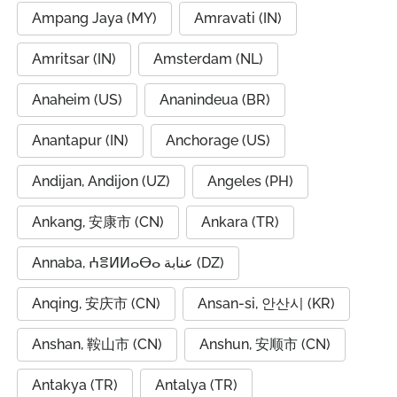
Ampang Jaya (MY)
Amravati (IN)
Amritsar (IN)
Amsterdam (NL)
Anaheim (US)
Ananindeua (BR)
Anantapur (IN)
Anchorage (US)
Andijan, Andijon (UZ)
Angeles (PH)
Ankang, 安康市 (CN)
Ankara (TR)
Annaba, ⵄⴻⵍⵍⴰⴱⴰ عنابة (DZ)
Anqing, 安庆市 (CN)
Ansan-si, 안산시 (KR)
Anshan, 鞍山市 (CN)
Anshun, 安顺市 (CN)
Antakya (TR)
Antalya (TR)