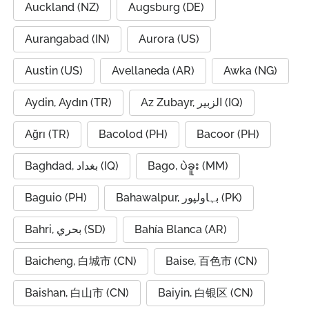
Auckland (NZ)
Augsburg (DE)
Aurangabad (IN)
Aurora (US)
Austin (US)
Avellaneda (AR)
Awka (NG)
Aydin, Aydın (TR)
Az Zubayr, الزبير (IQ)
Ağrı (TR)
Bacolod (PH)
Bacoor (PH)
Baghdad, بغداد (IQ)
Bago, ပဲခူး (MM)
Baguio (PH)
Bahawalpur, بہاولپور (PK)
Bahri, بحري (SD)
Bahía Blanca (AR)
Baicheng, 白城市 (CN)
Baise, 百色市 (CN)
Baishan, 白山市 (CN)
Baiyin, 白银区 (CN)