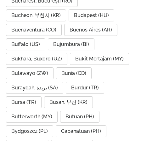
Bucharest, București (RO)
Bucheon, 부천시 (KR)
Budapest (HU)
Buenaventura (CO)
Buenos Aires (AR)
Buffalo (US)
Bujumbura (BI)
Bukhara, Buxoro (UZ)
Bukit Mertajam (MY)
Bulawayo (ZW)
Bunia (CD)
Buraydah, بريدة (SA)
Burdur (TR)
Bursa (TR)
Busan, 부산 (KR)
Butterworth (MY)
Butuan (PH)
Bydgoszcz (PL)
Cabanatuan (PH)