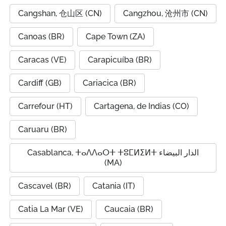
Cangshan, 仓山区 (CN)
Cangzhou, 沧州市 (CN)
Canoas (BR)
Cape Town (ZA)
Caracas (VE)
Carapicuíba (BR)
Cardiff (GB)
Cariacica (BR)
Carrefour (HT)
Cartagena, de Indias (CO)
Caruaru (BR)
Casablanca, ⵜⴰⴷⴷⴰⵔⵜ ⵜⵓⵎⵍⵉⵍⵜ الدار البيضاء
(MA)
Cascavel (BR)
Catania (IT)
Catia La Mar (VE)
Caucaia (BR)