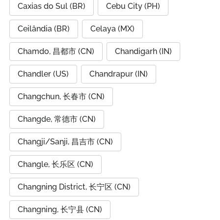
Caxias do Sul (BR)
Cebu City (PH)
Ceilândia (BR)
Celaya (MX)
Chamdo, 昌都市 (CN)
Chandigarh (IN)
Chandler (US)
Chandrapur (IN)
Changchun, 长春市 (CN)
Changde, 常德市 (CN)
Changji/Sanji, 昌吉市 (CN)
Changle, 长乐区 (CN)
Changning District, 长宁区 (CN)
Changning, 长宁县 (CN)