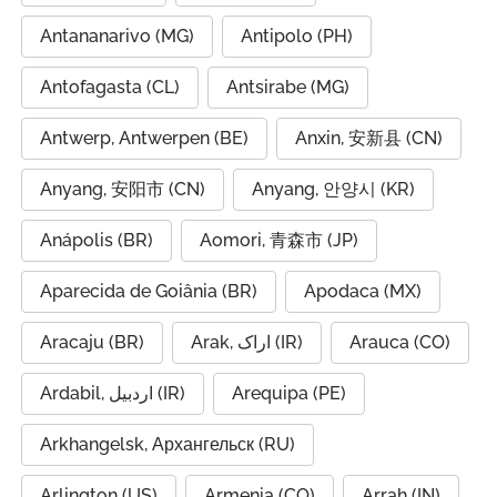
Antananarivo (MG)
Antipolo (PH)
Antofagasta (CL)
Antsirabe (MG)
Antwerp, Antwerpen (BE)
Anxin, 安新县 (CN)
Anyang, 安阳市 (CN)
Anyang, 안양시 (KR)
Anápolis (BR)
Aomori, 青森市 (JP)
Aparecida de Goiânia (BR)
Apodaca (MX)
Aracaju (BR)
Arak, اراک (IR)
Arauca (CO)
Ardabil, اردبیل (IR)
Arequipa (PE)
Arkhangelsk, Архангельск (RU)
Arlington (US)
Armenia (CO)
Arrah (IN)