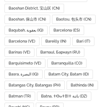
Baoshan District, 宝山区 (CN)
Baoshan, 保山市 (CN)
Baotou, 包头市 (CN)
Baqubah, بعقوبة (IQ)
Barcelona (ES)
Barcelona (VE)
Bareilly (IN)
Bari (IT)
Barinas (VE)
Barnaul, Барнаул (RU)
Barquisimeto (VE)
Barranquilla (CO)
Basra, البصرة (IQ)
Batam City, Batam (ID)
Batangas City, Batangas (PH)
Bathinda (IN)
Batman (TR)
Batna, ⵜⴱⴰⵜⴻⵏⵜ باتنة (DZ)