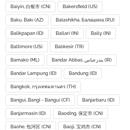
Baiyin, 白银市 (CN)
Bakersfield (US)
Baku, Bakı (AZ)
Balashikha, Балашиха (RU)
Balikpapan (ID)
Ballari (IN)
Bally (IN)
Baltimore (US)
Balıkesir (TR)
Bamako (ML)
Bandar Abbas, بندرعباس (IR)
Bandar Lampung (ID)
Bandung (ID)
Bangkok, กรุงเทพมหานคร (TH)
Bangui, Bangî - Bangui (CF)
Banjarbaru (ID)
Banjarmasin (ID)
Baoding, 保定市 (CN)
Baohe, 包河区 (CN)
Baoji, 宝鸡市 (CN)