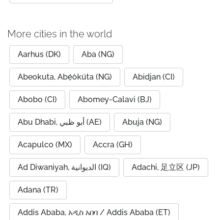
More cities in the world
Aarhus (DK)
Aba (NG)
Abeokuta, Abẹ́òkúta (NG)
Abidjan (CI)
Abobo (CI)
Abomey-Calavi (BJ)
Abu Dhabi, أبو ظبي (AE)
Abuja (NG)
Acapulco (MX)
Accra (GH)
Ad Diwaniyah, الديوانية (IQ)
Adachi, 足立区 (JP)
Adana (TR)
Addis Ababa, አዲስ አበባ / Addis Ababa (ET)