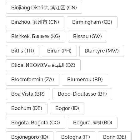
Binjiang District, 滨江区 (CN)
Binzhou, 滨州市 (CN)
Birmingham (GB)
Bishkek, Бишкек (KG)
Bissau (GW)
Bitlis (TR)
Biñan (PH)
Blantyre (MW)
Blida, ⵍⴻⴱⵍⵉⴸⴰ البليدة (DZ)
Bloemfontein (ZA)
Blumenau (BR)
Boa Vista (BR)
Bobo-Dioulasso (BF)
Bochum (DE)
Bogor (ID)
Bogota, Bogotá (CO)
Bogura, বগুড়া (BD)
Bojonegoro (ID)
Bologna (IT)
Bonn (DE)