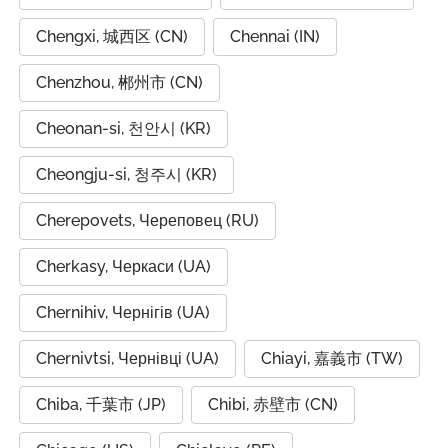
Chengxi, 城西区 (CN)
Chennai (IN)
Chenzhou, 郴州市 (CN)
Cheonan-si, 천안시 (KR)
Cheongju-si, 청주시 (KR)
Cherepovets, Череповец (RU)
Cherkasy, Черкаси (UA)
Chernihiv, Чернігів (UA)
Chernivtsi, Чернівці (UA)
Chiayi, 嘉義市 (TW)
Chiba, 千葉市 (JP)
Chibi, 赤壁市 (CN)