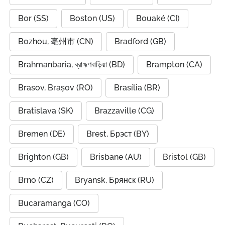
Bor (SS)
Boston (US)
Bouaké (CI)
Bozhou, 亳州市 (CN)
Bradford (GB)
Brahmanbaria, ব্রাহ্মণবাড়িয়া (BD)
Brampton (CA)
Brasov, Brașov (RO)
Brasília (BR)
Bratislava (SK)
Brazzaville (CG)
Bremen (DE)
Brest, Брэст (BY)
Brighton (GB)
Brisbane (AU)
Bristol (GB)
Brno (CZ)
Bryansk, Брянск (RU)
Bucaramanga (CO)