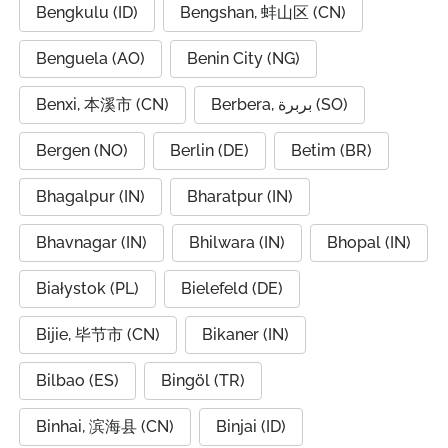
Bengkulu (ID)
Bengshan, 蚌山区 (CN)
Benguela (AO)
Benin City (NG)
Benxi, 本溪市 (CN)
Berbera, بربرة (SO)
Bergen (NO)
Berlin (DE)
Betim (BR)
Bhagalpur (IN)
Bharatpur (IN)
Bhavnagar (IN)
Bhilwara (IN)
Bhopal (IN)
Białystok (PL)
Bielefeld (DE)
Bijie, 毕节市 (CN)
Bikaner (IN)
Bilbao (ES)
Bingöl (TR)
Binhai, 滨海县 (CN)
Binjai (ID)