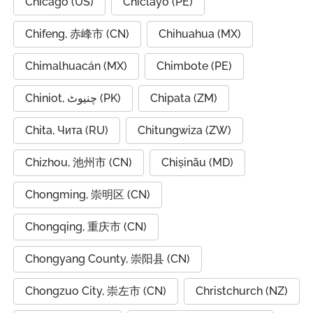
Chicago (US)
Chiclayo (PE)
Chifeng, 赤峰市 (CN)
Chihuahua (MX)
Chimalhuacán (MX)
Chimbote (PE)
Chiniot, چنیوٹ (PK)
Chipata (ZM)
Chita, Чита (RU)
Chitungwiza (ZW)
Chizhou, 池州市 (CN)
Chișinău (MD)
Chongming, 崇明区 (CN)
Chongqing, 重庆市 (CN)
Chongyang County, 崇阳县 (CN)
Chongzuo City, 崇左市 (CN)
Christchurch (NZ)