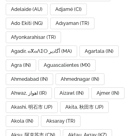
Adelaide (AU)
Adjamé (CI)
Ado Ekiti (NG)
Adıyaman (TR)
Afyonkarahisar (TR)
Agadir, ⴰⴳⴰⴷⵉⵔ أگادیر (MA)
Agartala (IN)
Agra (IN)
Aguascalientes (MX)
Ahmedabad (IN)
Ahmednagar (IN)
Ahwaz, اهواز (IR)
Aizawl (IN)
Ajmer (IN)
Akashi, 明石市 (JP)
Akita, 秋田市 (JP)
Akola (IN)
Aksaray (TR)
Aksu, 阿克苏市 (CN)
Aktau, Ақтау (KZ)