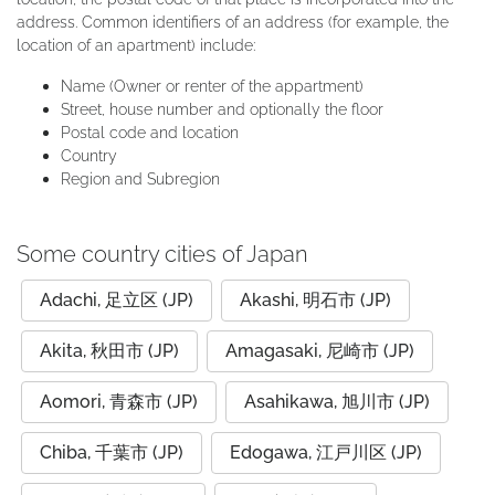
address. Common identifiers of an address (for example, the
location of an apartment) include:
Name (Owner or renter of the appartment)
Street, house number and optionally the floor
Postal code and location
Country
Region and Subregion
Some country cities of Japan
Adachi, 足立区 (JP)
Akashi, 明石市 (JP)
Akita, 秋田市 (JP)
Amagasaki, 尼崎市 (JP)
Aomori, 青森市 (JP)
Asahikawa, 旭川市 (JP)
Chiba, 千葉市 (JP)
Edogawa, 江戸川区 (JP)