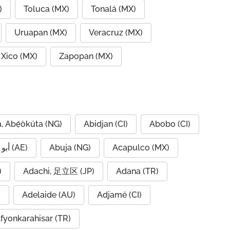
)
Toluca (MX)
Tonalá (MX)
Uruapan (MX)
Veracruz (MX)
Xico (MX)
Zapopan (MX)
, Abẹ́òkúta (NG)
Abidjan (CI)
Abobo (CI)
Abu Dhabi, أبو ظبي (AE)
Abuja (NG)
Acapulco (MX)
IQ)
Adachi, 足立区 (JP)
Adana (TR)
)
Adelaide (AU)
Adjamé (CI)
fyonkarahisar (TR)