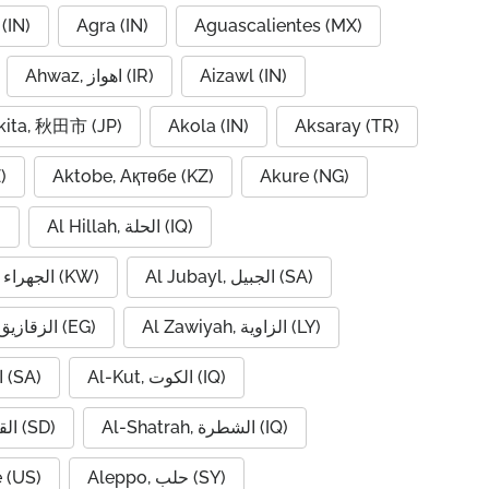
(IN)
Agra (IN)
Aguascalientes (MX)
Ahwaz, اهواز (IR)
Aizawl (IN)
kita, 秋田市 (JP)
Akola (IN)
Aksaray (TR)
)
Aktobe, Ақтөбе (KZ)
Akure (NG)
)
Al Hillah, الحلة (IQ)
Al Jahra, الجهراء (KW)
Al Jubayl, الجبيل (SA)
Al Zaqaziq, الزقازيق (EG)
Al Zawiyah, الزاوية (LY)
Al-Hofuf, الهفوف (SA)
Al-Kut, الكوت (IQ)
Al-Qadarif, القضارف (SD)
Al-Shatrah, الشطرة (IQ)
 (US)
Aleppo, حلب (SY)