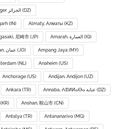
Algiers, Alger الجزائر (DZ)
garh (IN)
Almaty, Алматы (KZ)
asaki, 尼崎市 (JP)
Amarah, العمارة (IQ)
Amman, عمان (JO)
Ampang Jaya (MY)
terdam (NL)
Anaheim (US)
Anchorage (US)
Andijan, Andijon (UZ)
Ankara (TR)
Annaba, ⵄⴻⵍⵍⴰⴱⴰ عنابة (DZ)
(KR)
Anshan, 鞍山市 (CN)
Antalya (TR)
Antananarivo (MG)