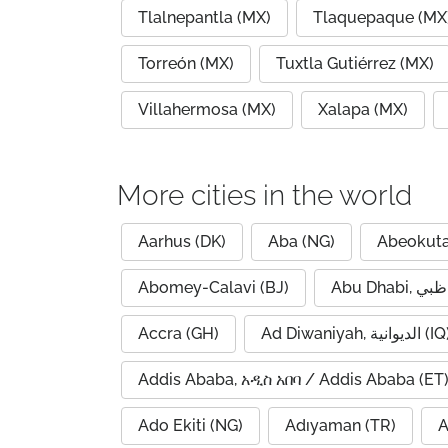
Tlalnepantla (MX)
Tlaquepaque (MX
Torreón (MX)
Tuxtla Gutiérrez (MX)
Villahermosa (MX)
Xalapa (MX)
More cities in the world
Aarhus (DK)
Aba (NG)
Abeokuta
Abomey-Calavi (BJ)
Accra (GH)
Ad Diwaniyah, الديوانية (
Addis Ababa, አዲስ አበባ / Addis Ababa (ET
Ado Ekiti (NG)
Adıyaman (TR)
A