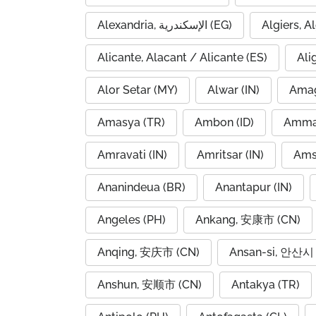
Alexandria, الإسكندرية (EG)
Alicante, Alacant / Alicante (ES)
Ali
Alor Setar (MY)
Alwar (IN)
Amag
Amasya (TR)
Ambon (ID)
Amravati (IN)
Amritsar (IN)
Ams
Ananindeua (BR)
Anantapur (IN)
Angeles (PH)
Ankang, 安康市 (CN)
Anqing, 安庆市 (CN)
Ansan-si, 안산시 
Anshun, 安顺市 (CN)
Antakya (TR)