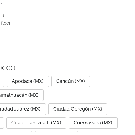
e:
t)
floor
xico
Apodaca (MX)
Cancún (MX)
imalhuacán (MX)
iudad Juárez (MX)
Ciudad Obregón (MX)
Cuautitlán Izcalli (MX)
Cuernavaca (MX)