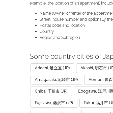
example, the location of an apartment) includ
Name (Owner or renter of the appartmen
Street, house number and optionally the 
Postal code and location
Country
Region and Subregion
Some country cities of Ja
Adachi, 足立区 (JP)
Akashi, 明石市 (JP
Amagasaki, 尼崎市 (JP)
Aomori, 青森
Chiba, 千葉市 (JP)
Edogawa, 江戸川区 
Fujisawa, 藤沢市 (JP)
Fukui, 福井市 (J