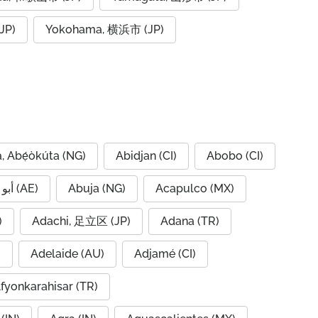
JP)
Yokohama, 横浜市 (JP)
, Abẹ́òkúta (NG)
Abidjan (CI)
Abobo (CI)
Abu Dhabi, أبو ظبي (AE)
Abuja (NG)
Acapulco (MX)
IQ)
Adachi, 足立区 (JP)
Adana (TR)
)
Adelaide (AU)
Adjamé (CI)
fyonkarahisar (TR)