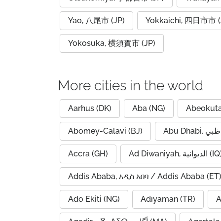
Yao, 八尾市 (JP)
Yokkaichi, 四日市市 (
Yokosuka, 横須賀市 (JP)
More cities in the world
Aarhus (DK)
Aba (NG)
Abeokuta
Abomey-Calavi (BJ)
Accra (GH)
Ad Diwaniyah, الديوانية (
Addis Ababa, አዲስ አበባ / Addis Ababa (ET
Ado Ekiti (NG)
Adıyaman (TR)
A