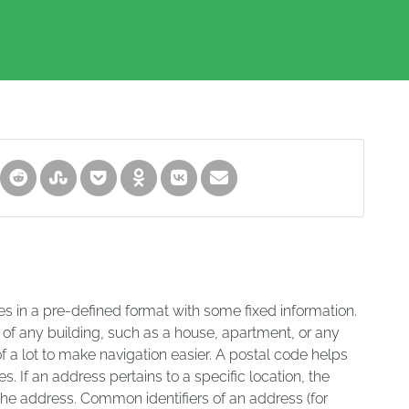
es in a pre-defined format with some fixed information.
 of any building, such as a house, apartment, or any
of a lot to make navigation easier. A postal code helps
s. If an address pertains to a specific location, the
 the address. Common identifiers of an address (for