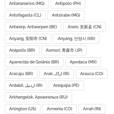
Antananarivo (MG)
Antipolo (PH)
Antofagasta (CL)
Antsirabe (MG)
Antwerp, Antwerpen (BE)
Anxin, 安新县 (CN)
Anyang, 安阳市 (CN)
Anyang, 안양시 (KR)
Anápolis (BR)
Aomori, 青森市 (JP)
Aparecida de Goiânia (BR)
Apodaca (MX)
Aracaju (BR)
Arak, اراک (IR)
Arauca (CO)
Ardabil, اردبیل (IR)
Arequipa (PE)
Arkhangelsk, Архангельск (RU)
Arlington (US)
Armenia (CO)
Arrah (IN)