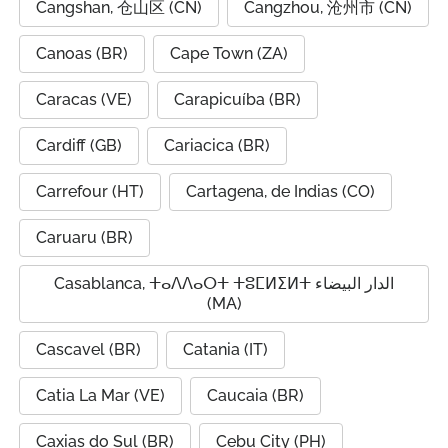
Cangshan, 仓山区 (CN)
Cangzhou, 沧州市 (CN)
Canoas (BR)
Cape Town (ZA)
Caracas (VE)
Carapicuíba (BR)
Cardiff (GB)
Cariacica (BR)
Carrefour (HT)
Cartagena, de Indias (CO)
Caruaru (BR)
Casablanca, ⵜⴰⴷⴷⴰⵔⵜ ⵜⵓⵎⵍⵉⵍⵜ الدار البيضاء
(MA)
Cascavel (BR)
Catania (IT)
Catia La Mar (VE)
Caucaia (BR)
Caxias do Sul (BR)
Cebu City (PH)