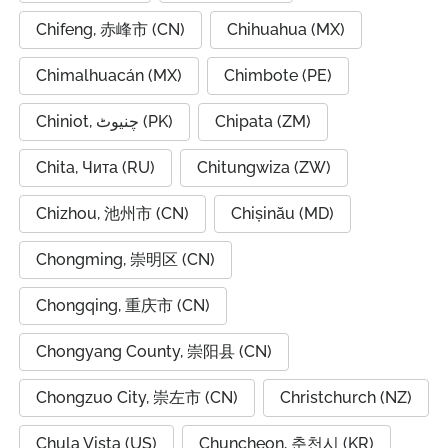
Chifeng, 赤峰市 (CN)
Chihuahua (MX)
Chimalhuacán (MX)
Chimbote (PE)
Chiniot, چنیوٹ (PK)
Chipata (ZM)
Chita, Чита (RU)
Chitungwiza (ZW)
Chizhou, 池州市 (CN)
Chișinău (MD)
Chongming, 崇明区 (CN)
Chongqing, 重庆市 (CN)
Chongyang County, 崇阳县 (CN)
Chongzuo City, 崇左市 (CN)
Christchurch (NZ)
Chula Vista (US)
Chuncheon, 춘천시 (KR)