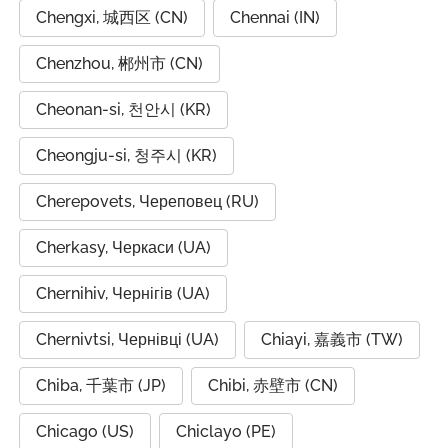
Chengxi, 城西区 (CN)
Chennai (IN)
Chenzhou, 郴州市 (CN)
Cheonan-si, 천안시 (KR)
Cheongju-si, 청주시 (KR)
Cherepovets, Череповец (RU)
Cherkasy, Черкаси (UA)
Chernihiv, Чернігів (UA)
Chernivtsi, Чернівці (UA)
Chiayi, 嘉義市 (TW)
Chiba, 千葉市 (JP)
Chibi, 赤壁市 (CN)
Chicago (US)
Chiclayo (PE)