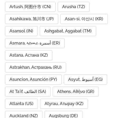
Artush, 阿图什市 (CN)
Arusha (TZ)
Asahikawa, 旭川市 (JP)
Asan-si, 아산시 (KR)
Asansol (IN)
Ashgabat, Aşgabat (TM)
Asmara, ኣስመራ أسمرة (ER)
Astana, Астана (KZ)
Astrakhan, Астрахань (RU)
Asuncion, Asunción (PY)
Asyut, أسيوط (EG)
At Ta'if, الطائف (SA)
Athens, Αθήνα (GR)
Atlanta (US)
Atyrau, Атырау (KZ)
Auckland (NZ)
Augsburg (DE)