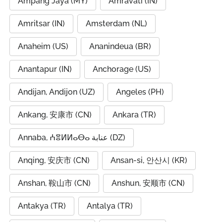
Ampang Jaya (MY)
Amravati (IN)
Amritsar (IN)
Amsterdam (NL)
Anaheim (US)
Ananindeua (BR)
Anantapur (IN)
Anchorage (US)
Andijan, Andijon (UZ)
Angeles (PH)
Ankang, 安康市 (CN)
Ankara (TR)
Annaba, ⵄⴻⵍⵍⴰⴱⴰ عنابة (DZ)
Anqing, 安庆市 (CN)
Ansan-si, 안산시 (KR)
Anshan, 鞍山市 (CN)
Anshun, 安顺市 (CN)
Antakya (TR)
Antalya (TR)