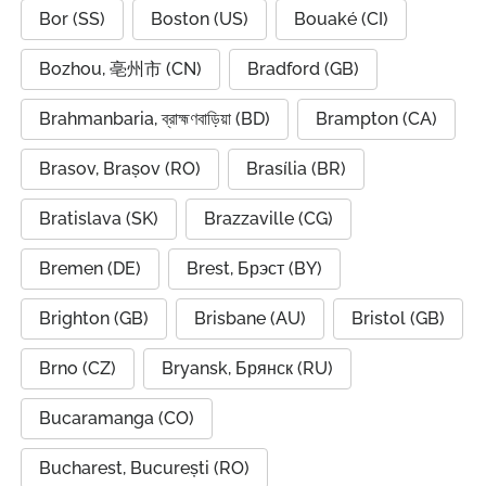
Bor (SS)
Boston (US)
Bouaké (CI)
Bozhou, 亳州市 (CN)
Bradford (GB)
Brahmanbaria, ব্রাহ্মণবাড়িয়া (BD)
Brampton (CA)
Brasov, Brașov (RO)
Brasília (BR)
Bratislava (SK)
Brazzaville (CG)
Bremen (DE)
Brest, Брэст (BY)
Brighton (GB)
Brisbane (AU)
Bristol (GB)
Brno (CZ)
Bryansk, Брянск (RU)
Bucaramanga (CO)
Bucharest, București (RO)