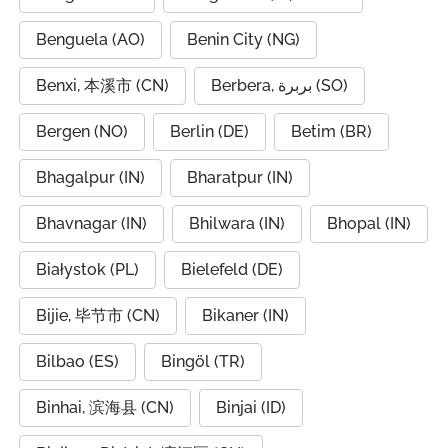
Benguela (AO)
Benin City (NG)
Benxi, 本溪市 (CN)
Berbera, بربرة (SO)
Bergen (NO)
Berlin (DE)
Betim (BR)
Bhagalpur (IN)
Bharatpur (IN)
Bhavnagar (IN)
Bhilwara (IN)
Bhopal (IN)
Białystok (PL)
Bielefeld (DE)
Bijie, 毕节市 (CN)
Bikaner (IN)
Bilbao (ES)
Bingöl (TR)
Binhai, 滨海县 (CN)
Binjai (ID)