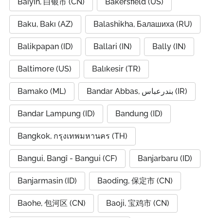
Baiyin, 白银市 (CN)
Bakersfield (US)
Baku, Bakı (AZ)
Balashikha, Балашиха (RU)
Balikpapan (ID)
Ballari (IN)
Bally (IN)
Baltimore (US)
Balıkesir (TR)
Bamako (ML)
Bandar Abbas, بندرعباس (IR)
Bandar Lampung (ID)
Bandung (ID)
Bangkok, กรุงเทพมหานคร (TH)
Bangui, Bangî - Bangui (CF)
Banjarbaru (ID)
Banjarmasin (ID)
Baoding, 保定市 (CN)
Baohe, 包河区 (CN)
Baoji, 宝鸡市 (CN)