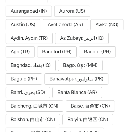
Aurangabad (IN)
Aurora (US)
Austin (US)
Avellaneda (AR)
Awka (NG)
Aydin, Aydın (TR)
Az Zubayr, الزبير (IQ)
Ağrı (TR)
Bacolod (PH)
Bacoor (PH)
Baghdad, بغداد (IQ)
Bago, ပဲခူး (MM)
Baguio (PH)
Bahawalpur, بہاولپور (PK)
Bahri, بحري (SD)
Bahía Blanca (AR)
Baicheng, 白城市 (CN)
Baise, 百色市 (CN)
Baishan, 白山市 (CN)
Baiyin, 白银区 (CN)