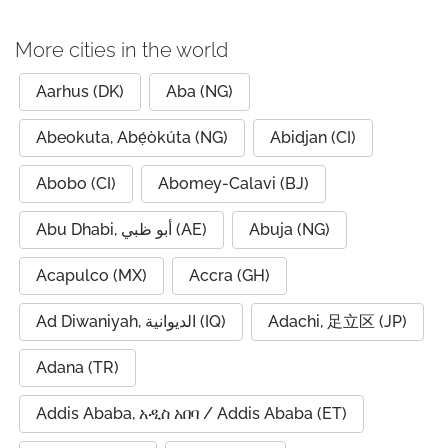
More cities in the world
Aarhus (DK)
Aba (NG)
Abeokuta, Abẹ́òkúta (NG)
Abidjan (CI)
Abobo (CI)
Abomey-Calavi (BJ)
Abu Dhabi, أبو ظبي (AE)
Abuja (NG)
Acapulco (MX)
Accra (GH)
Ad Diwaniyah, الديوانية (IQ)
Adachi, 足立区 (JP)
Adana (TR)
Addis Ababa, አዲስ አበባ / Addis Ababa (ET)