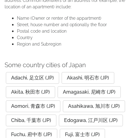
address. Common identifiers of an address (for example, the
location of an apartment) include:
Name (Owner or renter of the appartment)
Street, house number and optionally the floor
Postal code and location
Country
Region and Subregion
Some country cities of Japan
Adachi, 足立区 (JP)
Akashi, 明石市 (JP)
Akita, 秋田市 (JP)
Amagasaki, 尼崎市 (JP)
Aomori, 青森市 (JP)
Asahikawa, 旭川市 (JP)
Chiba, 千葉市 (JP)
Edogawa, 江戸川区 (JP)
Fuchu, 府中市 (JP)
Fuji, 富士市 (JP)