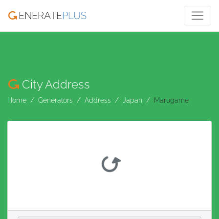
ENERATE
PLUS
City Address
Home
Generators
Address
Japan
Marugame