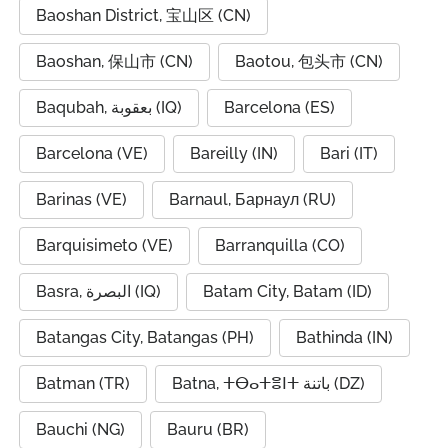
Baoshan District, 宝山区 (CN)
Baoshan, 保山市 (CN)
Baotou, 包头市 (CN)
Baqubah, بعقوبة (IQ)
Barcelona (ES)
Barcelona (VE)
Bareilly (IN)
Bari (IT)
Barinas (VE)
Barnaul, Барнаул (RU)
Barquisimeto (VE)
Barranquilla (CO)
Basra, البصرة (IQ)
Batam City, Batam (ID)
Batangas City, Batangas (PH)
Bathinda (IN)
Batman (TR)
Batna, ⵜⴱⴰⵜⴻⵏⵜ باتنة (DZ)
Bauchi (NG)
Bauru (BR)