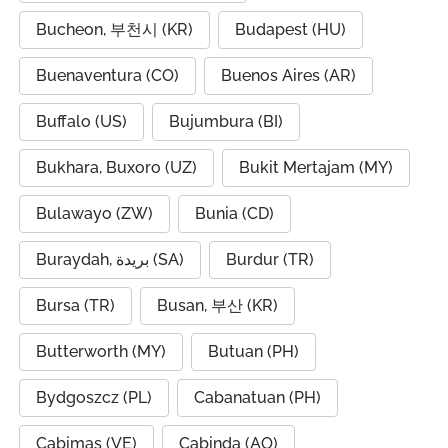
Bucheon, 부천시 (KR)
Budapest (HU)
Buenaventura (CO)
Buenos Aires (AR)
Buffalo (US)
Bujumbura (BI)
Bukhara, Buxoro (UZ)
Bukit Mertajam (MY)
Bulawayo (ZW)
Bunia (CD)
Buraydah, بريدة (SA)
Burdur (TR)
Bursa (TR)
Busan, 부산 (KR)
Butterworth (MY)
Butuan (PH)
Bydgoszcz (PL)
Cabanatuan (PH)
Cabimas (VE)
Cabinda (AO)