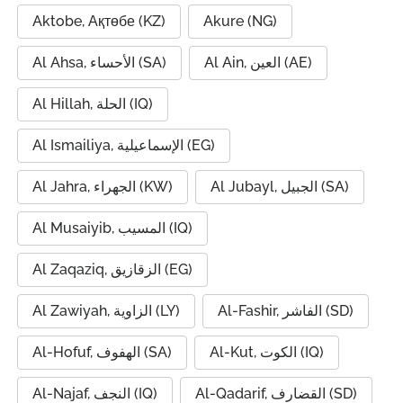
Aktobe, Ақтөбе (KZ)
Akure (NG)
Al Ain, العين (AE)
Al Ahsa, الأحساء (SA)
Al Hillah, الحلة (IQ)
Al Ismailiya, الإسماعيلية (EG)
Al Jubayl, الجبيل (SA)
Al Jahra, الجهراء (KW)
Al Musaiyib, المسيب (IQ)
Al Zaqaziq, الزقازيق (EG)
Al-Fashir, الفاشر (SD)
Al Zawiyah, الزاوية (LY)
Al-Kut, الكوت (IQ)
Al-Hofuf, الهفوف (SA)
Al-Qadarif, القضارف (SD)
Al-Najaf, النجف (IQ)