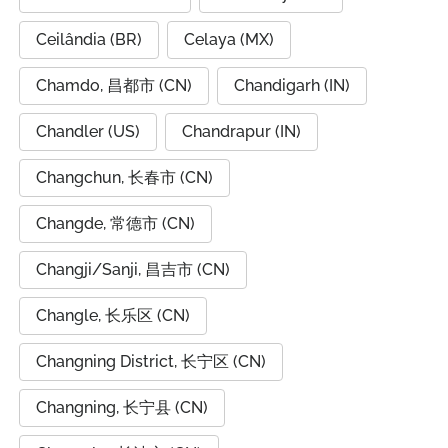
Ceilândia (BR)
Celaya (MX)
Chamdo, 昌都市 (CN)
Chandigarh (IN)
Chandler (US)
Chandrapur (IN)
Changchun, 长春市 (CN)
Changde, 常德市 (CN)
Changji/Sanji, 昌吉市 (CN)
Changle, 长乐区 (CN)
Changning District, 长宁区 (CN)
Changning, 长宁县 (CN)