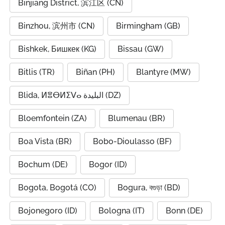
Binjiang District, 滨江区 (CN)
Binzhou, 滨州市 (CN)
Birmingham (GB)
Bishkek, Бишкек (KG)
Bissau (GW)
Bitlis (TR)
Biñan (PH)
Blantyre (MW)
Blida, ⵍⴻⴱⵍⵉⴸⴰ البليدة (DZ)
Bloemfontein (ZA)
Blumenau (BR)
Boa Vista (BR)
Bobo-Dioulasso (BF)
Bochum (DE)
Bogor (ID)
Bogota, Bogotá (CO)
Bogura, বগুড়া (BD)
Bojonegoro (ID)
Bologna (IT)
Bonn (DE)