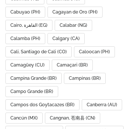
Cabuyao (PH)
Cagayan de Oro (PH)
Cairo, القاهرة (EG)
Calabar (NG)
Calamba (PH)
Calgary (CA)
Cali, Santiago de Cali (CO)
Caloocan (PH)
Camagüey (CU)
Camaçari (BR)
Campina Grande (BR)
Campinas (BR)
Campo Grande (BR)
Campos dos Goytacazes (BR)
Canberra (AU)
Cancún (MX)
Cangnan, 苍南县 (CN)