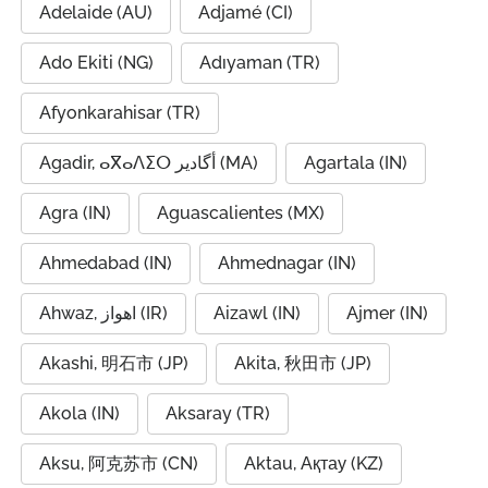
Adelaide (AU)
Adjamé (CI)
Ado Ekiti (NG)
Adıyaman (TR)
Afyonkarahisar (TR)
Agadir, ⴰⴳⴰⴷⵉⵔ أگادیر (MA)
Agartala (IN)
Agra (IN)
Aguascalientes (MX)
Ahmedabad (IN)
Ahmednagar (IN)
Ahwaz, اهواز (IR)
Aizawl (IN)
Ajmer (IN)
Akashi, 明石市 (JP)
Akita, 秋田市 (JP)
Akola (IN)
Aksaray (TR)
Aksu, 阿克苏市 (CN)
Aktau, Ақтау (KZ)