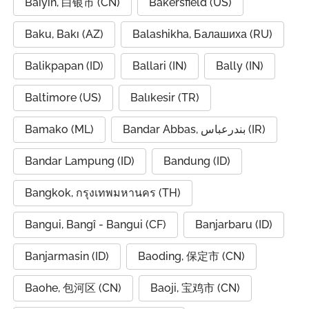
Baiyin, 白银市 (CN)
Bakersfield (US)
Baku, Bakı (AZ)
Balashikha, Балашиха (RU)
Balikpapan (ID)
Ballari (IN)
Bally (IN)
Baltimore (US)
Balıkesir (TR)
Bamako (ML)
Bandar Abbas, بندرعباس (IR)
Bandar Lampung (ID)
Bandung (ID)
Bangkok, กรุงเทพมหานคร (TH)
Bangui, Bangî - Bangui (CF)
Banjarbaru (ID)
Banjarmasin (ID)
Baoding, 保定市 (CN)
Baohe, 包河区 (CN)
Baoji, 宝鸡市 (CN)