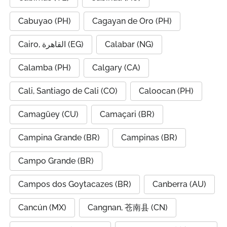
Cabuyao (PH)
Cagayan de Oro (PH)
Cairo, القاهرة (EG)
Calabar (NG)
Calamba (PH)
Calgary (CA)
Cali, Santiago de Cali (CO)
Caloocan (PH)
Camagüey (CU)
Camaçari (BR)
Campina Grande (BR)
Campinas (BR)
Campo Grande (BR)
Campos dos Goytacazes (BR)
Canberra (AU)
Cancún (MX)
Cangnan, 苍南县 (CN)