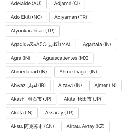
Adelaide (AU)
Adjamé (CI)
Ado Ekiti (NG)
Adıyaman (TR)
Afyonkarahisar (TR)
Agadir, ⴰⴳⴰⴷⵉⵔ أگادیر (MA)
Agartala (IN)
Agra (IN)
Aguascalientes (MX)
Ahmedabad (IN)
Ahmednagar (IN)
Ahwaz, اهواز (IR)
Aizawl (IN)
Ajmer (IN)
Akashi, 明石市 (JP)
Akita, 秋田市 (JP)
Akola (IN)
Aksaray (TR)
Aksu, 阿克苏市 (CN)
Aktau, Ақтау (KZ)