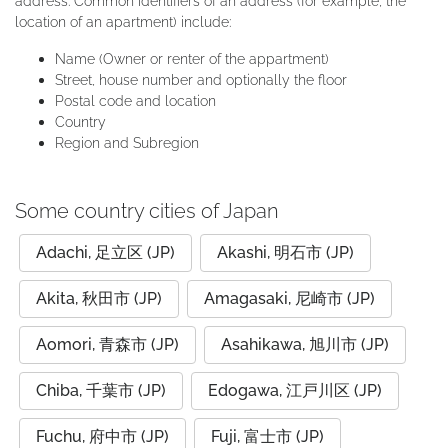
address. Common identifiers of an address (for example, the
location of an apartment) include:
Name (Owner or renter of the appartment)
Street, house number and optionally the floor
Postal code and location
Country
Region and Subregion
Some country cities of Japan
Adachi, 足立区 (JP)
Akashi, 明石市 (JP)
Akita, 秋田市 (JP)
Amagasaki, 尼崎市 (JP)
Aomori, 青森市 (JP)
Asahikawa, 旭川市 (JP)
Chiba, 千葉市 (JP)
Edogawa, 江戸川区 (JP)
Fuchu, 府中市 (JP)
Fuji, 富士市 (JP)