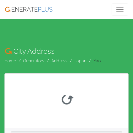
ENERATE
PLUS
City Address
Home
Generators
Address
Japan
Yao