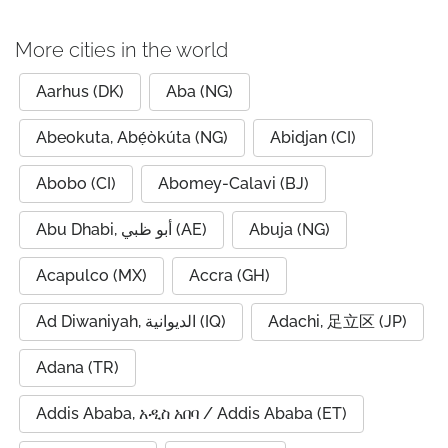
More cities in the world
Aarhus (DK)
Aba (NG)
Abeokuta, Abẹ́òkúta (NG)
Abidjan (CI)
Abobo (CI)
Abomey-Calavi (BJ)
Abu Dhabi, أبو ظبي (AE)
Abuja (NG)
Acapulco (MX)
Accra (GH)
Ad Diwaniyah, الديوانية (IQ)
Adachi, 足立区 (JP)
Adana (TR)
Addis Ababa, አዲስ አበባ / Addis Ababa (ET)