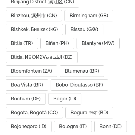
Binjiang District, 滨江区 (CN)
Binzhou, 滨州市 (CN)
Birmingham (GB)
Bishkek, Бишкек (KG)
Bissau (GW)
Bitlis (TR)
Biñan (PH)
Blantyre (MW)
Blida, ⵍⴻⴱⵍⵉⴸⴰ البليدة (DZ)
Bloemfontein (ZA)
Blumenau (BR)
Boa Vista (BR)
Bobo-Dioulasso (BF)
Bochum (DE)
Bogor (ID)
Bogota, Bogotá (CO)
Bogura, বগুড়া (BD)
Bojonegoro (ID)
Bologna (IT)
Bonn (DE)