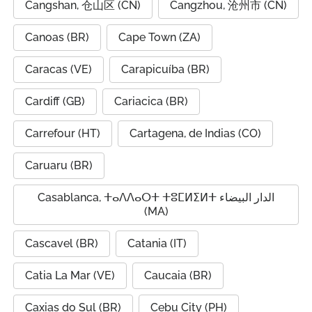
Cangshan, 仓山区 (CN)
Cangzhou, 沧州市 (CN)
Canoas (BR)
Cape Town (ZA)
Caracas (VE)
Carapicuíba (BR)
Cardiff (GB)
Cariacica (BR)
Carrefour (HT)
Cartagena, de Indias (CO)
Caruaru (BR)
Casablanca, ⵜⴰⴷⴷⴰⵔⵜ ⵜⵓⵎⵍⵉⵍⵜ الدار البيضاء
(MA)
Cascavel (BR)
Catania (IT)
Catia La Mar (VE)
Caucaia (BR)
Caxias do Sul (BR)
Cebu City (PH)