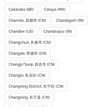
Ceilândia (BR)
Celaya (MX)
Chamdo, 昌都市 (CN)
Chandigarh (IN)
Chandler (US)
Chandrapur (IN)
Changchun, 长春市 (CN)
Changde, 常德市 (CN)
Changji/Sanji, 昌吉市 (CN)
Changle, 长乐区 (CN)
Changning District, 长宁区 (CN)
Changning, 长宁县 (CN)