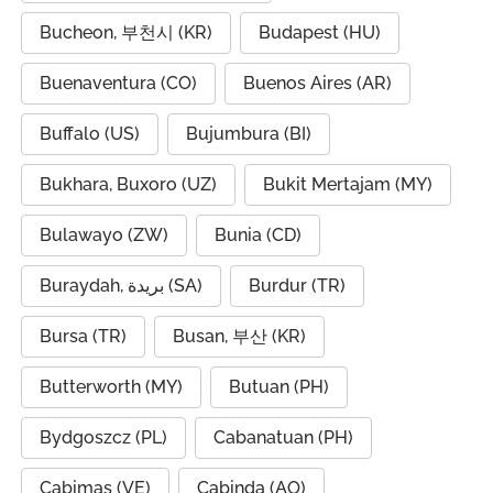
Bucheon, 부천시 (KR)
Budapest (HU)
Buenaventura (CO)
Buenos Aires (AR)
Buffalo (US)
Bujumbura (BI)
Bukhara, Buxoro (UZ)
Bukit Mertajam (MY)
Bulawayo (ZW)
Bunia (CD)
Buraydah, بريدة (SA)
Burdur (TR)
Bursa (TR)
Busan, 부산 (KR)
Butterworth (MY)
Butuan (PH)
Bydgoszcz (PL)
Cabanatuan (PH)
Cabimas (VE)
Cabinda (AO)