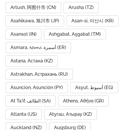
Artush, 阿图什市 (CN)
Arusha (TZ)
Asahikawa, 旭川市 (JP)
Asan-si, 아산시 (KR)
Asansol (IN)
Ashgabat, Aşgabat (TM)
Asmara, ኣስመራ أسمرة (ER)
Astana, Астана (KZ)
Astrakhan, Астрахань (RU)
Asuncion, Asunción (PY)
Asyut, أسيوط (EG)
At Ta'if, الطائف (SA)
Athens, Αθήνα (GR)
Atlanta (US)
Atyrau, Атырау (KZ)
Auckland (NZ)
Augsburg (DE)