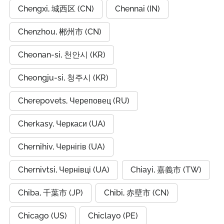
Chengxi, 城西区 (CN)
Chennai (IN)
Chenzhou, 郴州市 (CN)
Cheonan-si, 천안시 (KR)
Cheongju-si, 청주시 (KR)
Cherepovets, Череповец (RU)
Cherkasy, Черкаси (UA)
Chernihiv, Чернігів (UA)
Chernivtsi, Чернівці (UA)
Chiayi, 嘉義市 (TW)
Chiba, 千葉市 (JP)
Chibi, 赤壁市 (CN)
Chicago (US)
Chiclayo (PE)