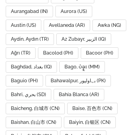
Aurangabad (IN)
Aurora (US)
Austin (US)
Avellaneda (AR)
Awka (NG)
Aydin, Aydın (TR)
Az Zubayr, الزبير (IQ)
Ağrı (TR)
Bacolod (PH)
Bacoor (PH)
Baghdad, بغداد (IQ)
Bago, ပဲခူး (MM)
Baguio (PH)
Bahawalpur, بہاولپور (PK)
Bahri, بحري (SD)
Bahía Blanca (AR)
Baicheng, 白城市 (CN)
Baise, 百色市 (CN)
Baishan, 白山市 (CN)
Baiyin, 白银区 (CN)