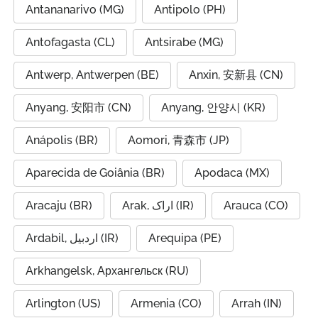
Antananarivo (MG)
Antipolo (PH)
Antofagasta (CL)
Antsirabe (MG)
Antwerp, Antwerpen (BE)
Anxin, 安新县 (CN)
Anyang, 安阳市 (CN)
Anyang, 안양시 (KR)
Anápolis (BR)
Aomori, 青森市 (JP)
Aparecida de Goiânia (BR)
Apodaca (MX)
Aracaju (BR)
Arak, اراک (IR)
Arauca (CO)
Ardabil, اردبیل (IR)
Arequipa (PE)
Arkhangelsk, Архангельск (RU)
Arlington (US)
Armenia (CO)
Arrah (IN)