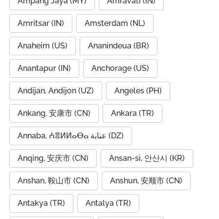
Ampang Jaya (MY)
Amravati (IN)
Amritsar (IN)
Amsterdam (NL)
Anaheim (US)
Ananindeua (BR)
Anantapur (IN)
Anchorage (US)
Andijan, Andijon (UZ)
Angeles (PH)
Ankang, 安康市 (CN)
Ankara (TR)
Annaba, ⵄⴻⵍⵍⴰⴱⴰ عنابة (DZ)
Anqing, 安庆市 (CN)
Ansan-si, 안산시 (KR)
Anshan, 鞍山市 (CN)
Anshun, 安顺市 (CN)
Antakya (TR)
Antalya (TR)