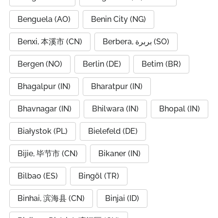
Benguela (AO)
Benin City (NG)
Benxi, 本溪市 (CN)
Berbera, بربرة (SO)
Bergen (NO)
Berlin (DE)
Betim (BR)
Bhagalpur (IN)
Bharatpur (IN)
Bhavnagar (IN)
Bhilwara (IN)
Bhopal (IN)
Białystok (PL)
Bielefeld (DE)
Bijie, 毕节市 (CN)
Bikaner (IN)
Bilbao (ES)
Bingöl (TR)
Binhai, 滨海县 (CN)
Binjai (ID)