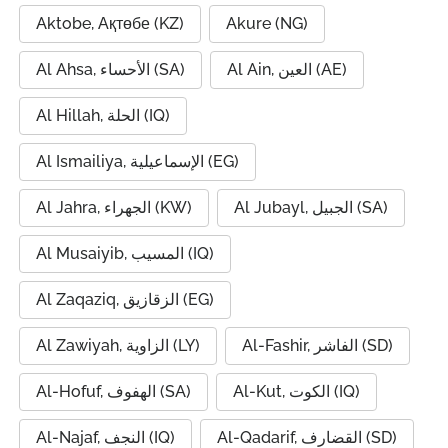
Aktobe, Ақтөбе (KZ)
Akure (NG)
Al Ain, العين (AE)
Al Ahsa, الأحساء (SA)
Al Hillah, الحلة (IQ)
Al Ismailiya, الإسماعيلية (EG)
Al Jubayl, الجبيل (SA)
Al Jahra, الجهراء (KW)
Al Musaiyib, المسيب (IQ)
Al Zaqaziq, الزقازيق (EG)
Al-Fashir, الفاشر (SD)
Al Zawiyah, الزاوية (LY)
Al-Kut, الكوت (IQ)
Al-Hofuf, الهفوف (SA)
Al-Qadarif, القضارف (SD)
Al-Najaf, النجف (IQ)