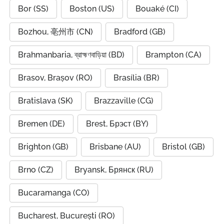
Bor (SS)
Boston (US)
Bouaké (CI)
Bozhou, 亳州市 (CN)
Bradford (GB)
Brahmanbaria, ব্রাহ্মণবাড়িয়া (BD)
Brampton (CA)
Brasov, Brașov (RO)
Brasília (BR)
Bratislava (SK)
Brazzaville (CG)
Bremen (DE)
Brest, Брэст (BY)
Brighton (GB)
Brisbane (AU)
Bristol (GB)
Brno (CZ)
Bryansk, Брянск (RU)
Bucaramanga (CO)
Bucharest, București (RO)