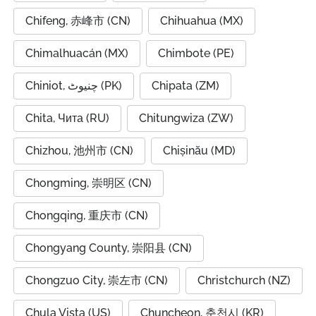
Chifeng, 赤峰市 (CN)
Chihuahua (MX)
Chimalhuacán (MX)
Chimbote (PE)
Chiniot, چنیوٹ (PK)
Chipata (ZM)
Chita, Чита (RU)
Chitungwiza (ZW)
Chizhou, 池州市 (CN)
Chișinău (MD)
Chongming, 崇明区 (CN)
Chongqing, 重庆市 (CN)
Chongyang County, 崇阳县 (CN)
Chongzuo City, 崇左市 (CN)
Christchurch (NZ)
Chula Vista (US)
Chuncheon, 춘천시 (KR)