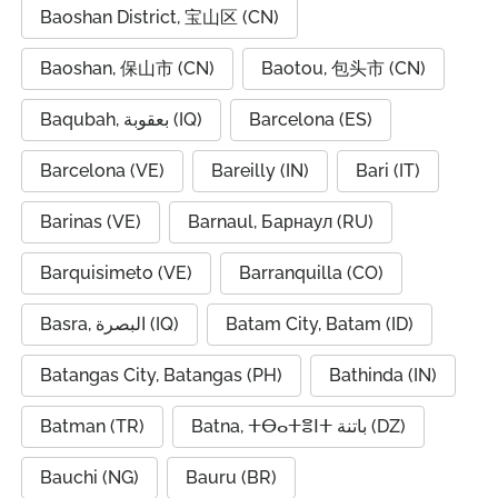
Baoshan District, 宝山区 (CN)
Baoshan, 保山市 (CN)
Baotou, 包头市 (CN)
Baqubah, بعقوبة (IQ)
Barcelona (ES)
Barcelona (VE)
Bareilly (IN)
Bari (IT)
Barinas (VE)
Barnaul, Барнаул (RU)
Barquisimeto (VE)
Barranquilla (CO)
Basra, البصرة (IQ)
Batam City, Batam (ID)
Batangas City, Batangas (PH)
Bathinda (IN)
Batman (TR)
Batna, ⵜⴱⴰⵜⴻⵏⵜ باتنة (DZ)
Bauchi (NG)
Bauru (BR)