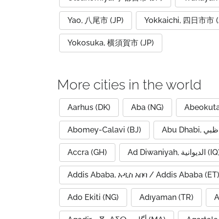
Yao, 八尾市 (JP)
Yokkaichi, 四日市市 (
Yokosuka, 横須賀市 (JP)
More cities in the world
Aarhus (DK)
Aba (NG)
Abeokuta
Abomey-Calavi (BJ)
Accra (GH)
Ad Diwaniyah, الديوانية (
Addis Ababa, አዲስ አበባ / Addis Ababa (ET
Ado Ekiti (NG)
Adıyaman (TR)
A