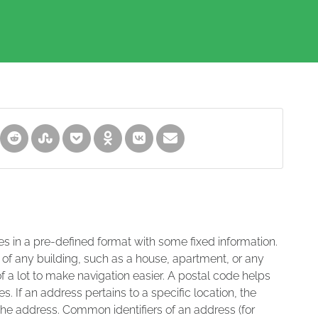
es in a pre-defined format with some fixed information.
 of any building, such as a house, apartment, or any
of a lot to make navigation easier. A postal code helps
s. If an address pertains to a specific location, the
 the address. Common identifiers of an address (for