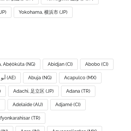
JP)
Yokohama, 横浜市 (JP)
, Abẹ́òkúta (NG)
Abidjan (CI)
Abobo (CI)
Abu Dhabi, أبو ظبي (AE)
Abuja (NG)
Acapulco (MX)
IQ)
Adachi, 足立区 (JP)
Adana (TR)
)
Adelaide (AU)
Adjamé (CI)
fyonkarahisar (TR)