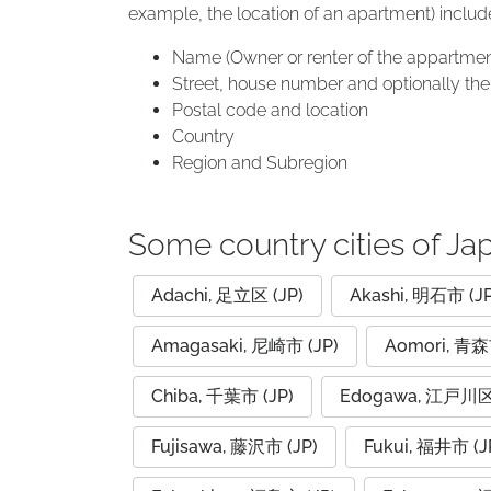
example, the location of an apartment) includ
Name (Owner or renter of the appartmen
Street, house number and optionally the 
Postal code and location
Country
Region and Subregion
Some country cities of Ja
Adachi, 足立区 (JP)
Akashi, 明石市 (JP
Amagasaki, 尼崎市 (JP)
Aomori, 青森
Chiba, 千葉市 (JP)
Edogawa, 江戸川区 
Fujisawa, 藤沢市 (JP)
Fukui, 福井市 (J