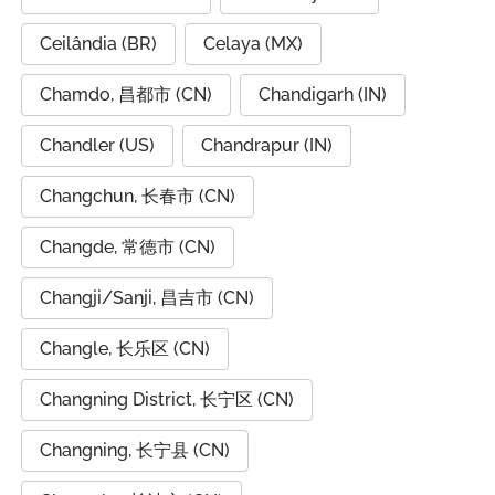
Ceilândia (BR)
Celaya (MX)
Chamdo, 昌都市 (CN)
Chandigarh (IN)
Chandler (US)
Chandrapur (IN)
Changchun, 长春市 (CN)
Changde, 常德市 (CN)
Changji/Sanji, 昌吉市 (CN)
Changle, 长乐区 (CN)
Changning District, 长宁区 (CN)
Changning, 长宁县 (CN)