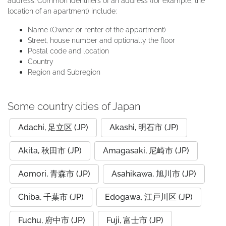
address. Common identifiers of an address (for example, the
location of an apartment) include:
Name (Owner or renter of the appartment)
Street, house number and optionally the floor
Postal code and location
Country
Region and Subregion
Some country cities of Japan
Adachi, 足立区 (JP)
Akashi, 明石市 (JP)
Akita, 秋田市 (JP)
Amagasaki, 尼崎市 (JP)
Aomori, 青森市 (JP)
Asahikawa, 旭川市 (JP)
Chiba, 千葉市 (JP)
Edogawa, 江戸川区 (JP)
Fuchu, 府中市 (JP)
Fuji, 富士市 (JP)