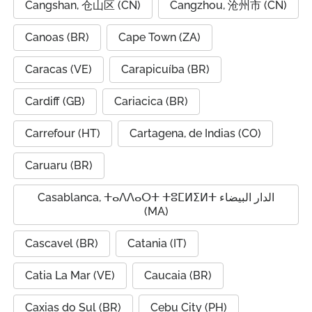
Cangshan, 仓山区 (CN)
Cangzhou, 沧州市 (CN)
Canoas (BR)
Cape Town (ZA)
Caracas (VE)
Carapicuíba (BR)
Cardiff (GB)
Cariacica (BR)
Carrefour (HT)
Cartagena, de Indias (CO)
Caruaru (BR)
Casablanca, ⵜⴰⴷⴷⴰⵔⵜ ⵜⵓⵎⵍⵉⵍⵜ الدار البيضاء
(MA)
Cascavel (BR)
Catania (IT)
Catia La Mar (VE)
Caucaia (BR)
Caxias do Sul (BR)
Cebu City (PH)