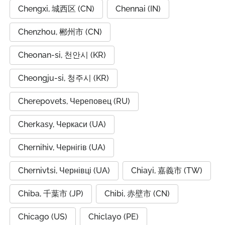
Chengxi, 城西区 (CN)
Chennai (IN)
Chenzhou, 郴州市 (CN)
Cheonan-si, 천안시 (KR)
Cheongju-si, 청주시 (KR)
Cherepovets, Череповец (RU)
Cherkasy, Черкаси (UA)
Chernihiv, Чернігів (UA)
Chernivtsi, Чернівці (UA)
Chiayi, 嘉義市 (TW)
Chiba, 千葉市 (JP)
Chibi, 赤壁市 (CN)
Chicago (US)
Chiclayo (PE)