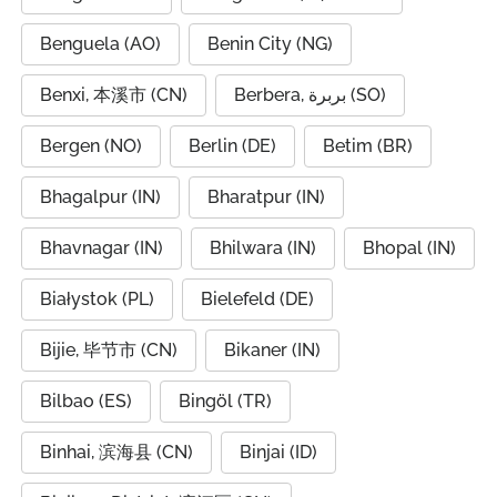
Benguela (AO)
Benin City (NG)
Benxi, 本溪市 (CN)
Berbera, بربرة (SO)
Bergen (NO)
Berlin (DE)
Betim (BR)
Bhagalpur (IN)
Bharatpur (IN)
Bhavnagar (IN)
Bhilwara (IN)
Bhopal (IN)
Białystok (PL)
Bielefeld (DE)
Bijie, 毕节市 (CN)
Bikaner (IN)
Bilbao (ES)
Bingöl (TR)
Binhai, 滨海县 (CN)
Binjai (ID)