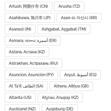
Artush, 阿图什市 (CN)
Arusha (TZ)
Asahikawa, 旭川市 (JP)
Asan-si, 아산시 (KR)
Asansol (IN)
Ashgabat, Aşgabat (TM)
Asmara, ኣስመራ أسمرة (ER)
Astana, Астана (KZ)
Astrakhan, Астрахань (RU)
Asuncion, Asunción (PY)
Asyut, أسيوط (EG)
At Ta'if, الطائف (SA)
Athens, Αθήνα (GR)
Atlanta (US)
Atyrau, Атырау (KZ)
Auckland (NZ)
Augsburg (DE)