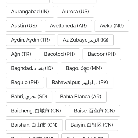
Aurangabad (IN)
Aurora (US)
Austin (US)
Avellaneda (AR)
Awka (NG)
Aydin, Aydın (TR)
Az Zubayr, الزبير (IQ)
Ağrı (TR)
Bacolod (PH)
Bacoor (PH)
Baghdad, بغداد (IQ)
Bago, ပဲခူး (MM)
Baguio (PH)
Bahawalpur, بہاولپور (PK)
Bahri, بحري (SD)
Bahía Blanca (AR)
Baicheng, 白城市 (CN)
Baise, 百色市 (CN)
Baishan, 白山市 (CN)
Baiyin, 白银区 (CN)