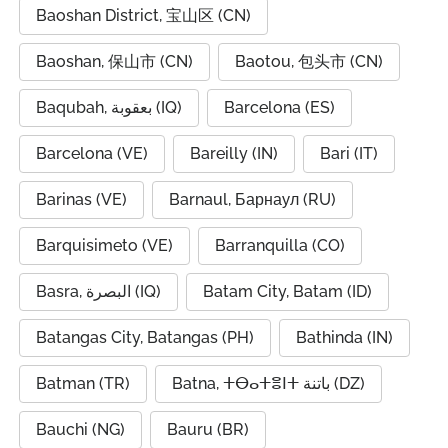
Baoshan District, 宝山区 (CN)
Baoshan, 保山市 (CN)
Baotou, 包头市 (CN)
Baqubah, بعقوبة (IQ)
Barcelona (ES)
Barcelona (VE)
Bareilly (IN)
Bari (IT)
Barinas (VE)
Barnaul, Барнаул (RU)
Barquisimeto (VE)
Barranquilla (CO)
Basra, البصرة (IQ)
Batam City, Batam (ID)
Batangas City, Batangas (PH)
Bathinda (IN)
Batman (TR)
Batna, ⵜⴱⴰⵜⴻⵏⵜ باتنة (DZ)
Bauchi (NG)
Bauru (BR)