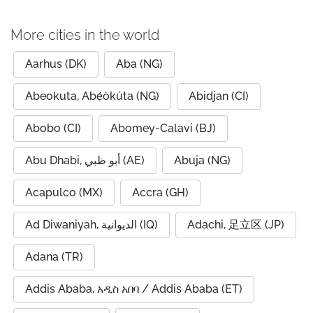
More cities in the world
Aarhus (DK)
Aba (NG)
Abeokuta, Abẹ́òkúta (NG)
Abidjan (CI)
Abobo (CI)
Abomey-Calavi (BJ)
Abu Dhabi, أبو ظبي (AE)
Abuja (NG)
Acapulco (MX)
Accra (GH)
Ad Diwaniyah, الديوانية (IQ)
Adachi, 足立区 (JP)
Adana (TR)
Addis Ababa, አዲስ አበባ / Addis Ababa (ET)