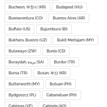
Bucheon, 부천시 (KR)
Budapest (HU)
Buenaventura (CO)
Buenos Aires (AR)
Buffalo (US)
Bujumbura (BI)
Bukhara, Buxoro (UZ)
Bukit Mertajam (MY)
Bulawayo (ZW)
Bunia (CD)
Buraydah, بريدة (SA)
Burdur (TR)
Bursa (TR)
Busan, 부산 (KR)
Butterworth (MY)
Butuan (PH)
Bydgoszcz (PL)
Cabanatuan (PH)
Cabimas (VE)
Cabinda (AO)