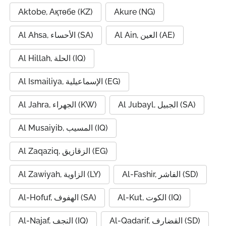
Aktobe, Ақтөбе (KZ)
Akure (NG)
Al Ain, العين (AE)
Al Ahsa, الأحساء (SA)
Al Hillah, الحلة (IQ)
Al Ismailiya, الإسماعيلية (EG)
Al Jubayl, الجبيل (SA)
Al Jahra, الجهراء (KW)
Al Musaiyib, المسيب (IQ)
Al Zaqaziq, الزقازيق (EG)
Al-Fashir, الفاشر (SD)
Al Zawiyah, الزاوية (LY)
Al-Kut, الكوت (IQ)
Al-Hofuf, الهفوف (SA)
Al-Qadarif, القضارف (SD)
Al-Najaf, النجف (IQ)