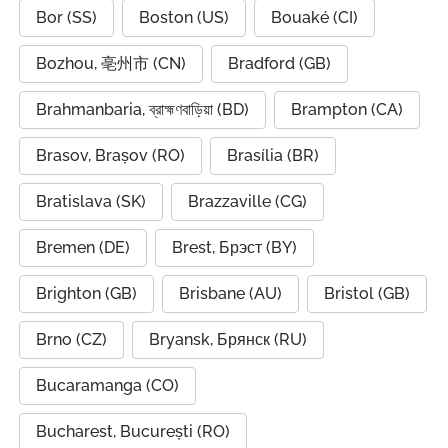
Bor (SS)
Boston (US)
Bouaké (CI)
Bozhou, 亳州市 (CN)
Bradford (GB)
Brahmanbaria, ব্রাহ্মণবাড়িয়া (BD)
Brampton (CA)
Brasov, Brașov (RO)
Brasília (BR)
Bratislava (SK)
Brazzaville (CG)
Bremen (DE)
Brest, Брэст (BY)
Brighton (GB)
Brisbane (AU)
Bristol (GB)
Brno (CZ)
Bryansk, Брянск (RU)
Bucaramanga (CO)
Bucharest, București (RO)