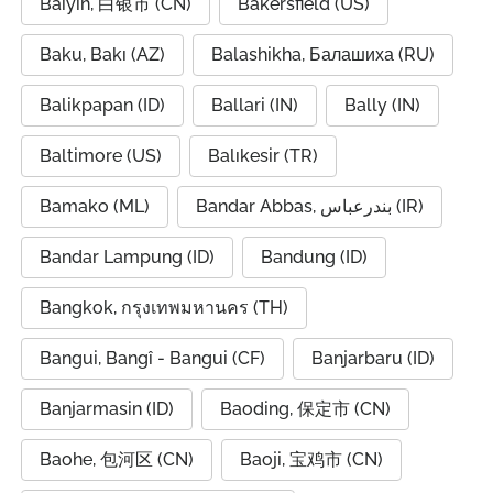
Baiyin, 白银市 (CN)
Bakersfield (US)
Baku, Bakı (AZ)
Balashikha, Балашиха (RU)
Balikpapan (ID)
Ballari (IN)
Bally (IN)
Baltimore (US)
Balıkesir (TR)
Bamako (ML)
Bandar Abbas, بندرعباس (IR)
Bandar Lampung (ID)
Bandung (ID)
Bangkok, กรุงเทพมหานคร (TH)
Bangui, Bangî - Bangui (CF)
Banjarbaru (ID)
Banjarmasin (ID)
Baoding, 保定市 (CN)
Baohe, 包河区 (CN)
Baoji, 宝鸡市 (CN)