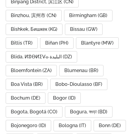
Binjiang District, 滨江区 (CN)
Binzhou, 滨州市 (CN)
Birmingham (GB)
Bishkek, Бишкек (KG)
Bissau (GW)
Bitlis (TR)
Biñan (PH)
Blantyre (MW)
Blida, ⵍⴻⴱⵍⵉⴸⴰ البليدة (DZ)
Bloemfontein (ZA)
Blumenau (BR)
Boa Vista (BR)
Bobo-Dioulasso (BF)
Bochum (DE)
Bogor (ID)
Bogota, Bogotá (CO)
Bogura, বগুড়া (BD)
Bojonegoro (ID)
Bologna (IT)
Bonn (DE)