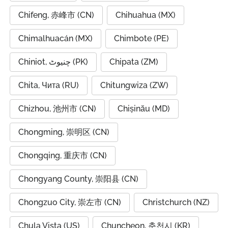
Chifeng, 赤峰市 (CN)
Chihuahua (MX)
Chimalhuacán (MX)
Chimbote (PE)
Chiniot, چنیوٹ (PK)
Chipata (ZM)
Chita, Чита (RU)
Chitungwiza (ZW)
Chizhou, 池州市 (CN)
Chișinău (MD)
Chongming, 崇明区 (CN)
Chongqing, 重庆市 (CN)
Chongyang County, 崇阳县 (CN)
Chongzuo City, 崇左市 (CN)
Christchurch (NZ)
Chula Vista (US)
Chuncheon, 춘천시 (KR)