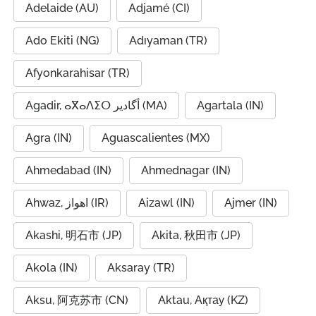
Adelaide (AU)
Adjamé (CI)
Ado Ekiti (NG)
Adıyaman (TR)
Afyonkarahisar (TR)
Agadir, ⴰⴳⴰⴷⵉⵔ أگادیر (MA)
Agartala (IN)
Agra (IN)
Aguascalientes (MX)
Ahmedabad (IN)
Ahmednagar (IN)
Ahwaz, اهواز (IR)
Aizawl (IN)
Ajmer (IN)
Akashi, 明石市 (JP)
Akita, 秋田市 (JP)
Akola (IN)
Aksaray (TR)
Aksu, 阿克苏市 (CN)
Aktau, Ақтау (KZ)