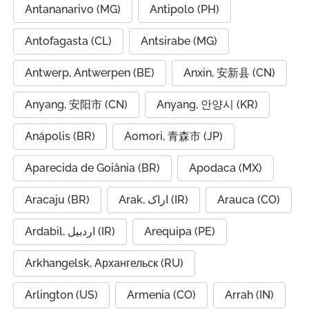
Antananarivo (MG)
Antipolo (PH)
Antofagasta (CL)
Antsirabe (MG)
Antwerp, Antwerpen (BE)
Anxin, 安新县 (CN)
Anyang, 安阳市 (CN)
Anyang, 안양시 (KR)
Anápolis (BR)
Aomori, 青森市 (JP)
Aparecida de Goiânia (BR)
Apodaca (MX)
Aracaju (BR)
Arak, اراک (IR)
Arauca (CO)
Ardabil, اردبیل (IR)
Arequipa (PE)
Arkhangelsk, Архангельск (RU)
Arlington (US)
Armenia (CO)
Arrah (IN)