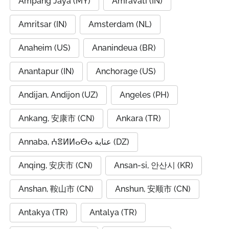
Ampang Jaya (MY)
Amravati (IN)
Amritsar (IN)
Amsterdam (NL)
Anaheim (US)
Ananindeua (BR)
Anantapur (IN)
Anchorage (US)
Andijan, Andijon (UZ)
Angeles (PH)
Ankang, 安康市 (CN)
Ankara (TR)
Annaba, ⵄⴻⵍⵍⴰⴱⴰ عنابة (DZ)
Anqing, 安庆市 (CN)
Ansan-si, 안산시 (KR)
Anshan, 鞍山市 (CN)
Anshun, 安顺市 (CN)
Antakya (TR)
Antalya (TR)