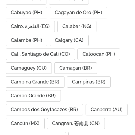
Cabuyao (PH)
Cagayan de Oro (PH)
Cairo, القاهرة (EG)
Calabar (NG)
Calamba (PH)
Calgary (CA)
Cali, Santiago de Cali (CO)
Caloocan (PH)
Camagüey (CU)
Camaçari (BR)
Campina Grande (BR)
Campinas (BR)
Campo Grande (BR)
Campos dos Goytacazes (BR)
Canberra (AU)
Cancún (MX)
Cangnan, 苍南县 (CN)