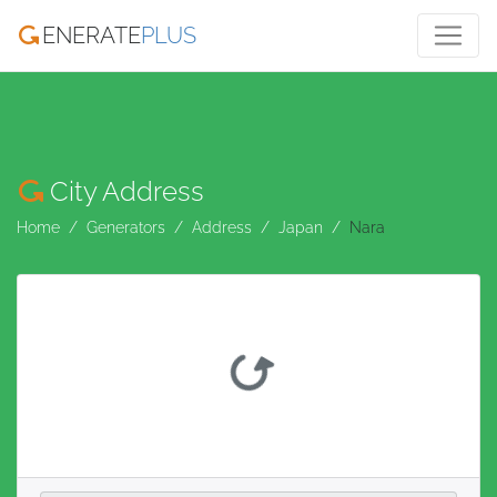
ENERATE
PLUS
City Address
Home
Generators
Address
Japan
Nara